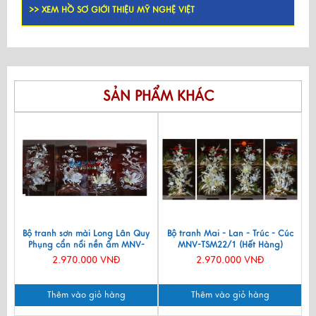
>> XEM HỒ SƠ GIỚI THIỆU MỸ NGHỆ VIỆT
SẢN PHẨM KHÁC
Bộ tranh sơn mài Long Lân Quy
Bộ tranh Mai - Lan - Trúc - Cúc
Phụng cẩn nổi nền ấm MNV-
MNV-TSM22/1 (Hết Hàng)
TSM24
2.970.000 VNĐ
2.970.000 VNĐ
Thêm vào giỏ hàng
Thêm vào giỏ hàng