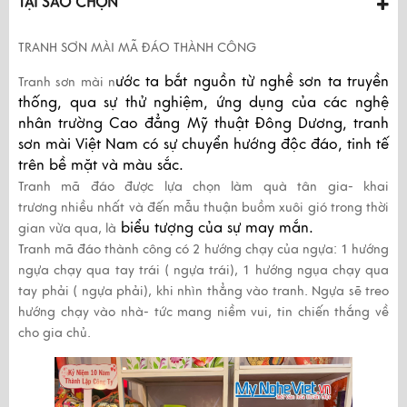
TẠI SAO CHỌN
TRANH SƠN MÀI MÃ ĐÁO THÀNH CÔNG
ước ta bắt nguồn từ nghề sơn ta truyền
Tranh sơn mài
n
thống, qua sự thử nghiệm, ứng dụng của các nghệ
nhân trường Cao đẳng Mỹ thuật Đông Dương, tranh
sơn mài Việt Nam có sự chuyển hướng độc đáo, tinh tế
trên bề mặt và màu sắc.
Tranh mã đáo được lựa chọn làm quà tân gia- khai
trương nhiều nhất và đến mẫu thuận buồm xuôi gió trong thời
biểu tượng của sự may mắn.
gian vừa qua, là
Tranh mã đáo thành công có 2 hướng chạy của ngựa: 1 hướng
ngựa chạy qua tay trái ( ngựa trái), 1 hướng ngụa chạy qua
tay phải ( ngựa phải), khi nhìn thẳng vào tranh. Ngựa sẽ treo
hướng chạy vào nhà- tức mang niềm vui, tin chiến thắng về
cho gia chủ.