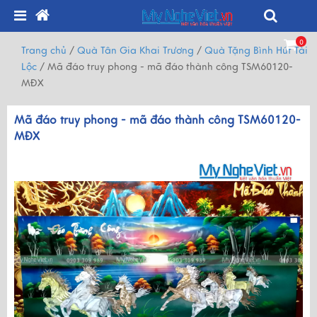
0
Trang chủ
/
Quà Tân Gia Khai Trương
/
Quà Tặng Bình Hút Tài
Lộc
/
Mã đáo truy phong - mã đáo thành công TSM60120-
MĐX
Mã đáo truy phong - mã đáo thành công TSM60120-
MĐX