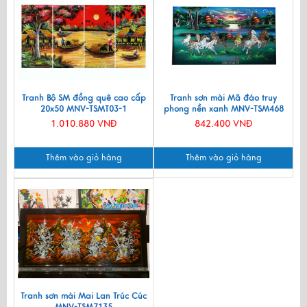
Tranh Bộ SM đồng quê cao cấp
Tranh sơn mài Mã đáo truy
20x50 MNV-TSMT03-1
phong nền xanh MNV-TSM468
1.010.880 VNĐ
842.400 VNĐ
Thêm vào giỏ hàng
Thêm vào giỏ hàng
Tranh sơn mài Mai Lan Trúc Cúc
MNV-TSM7135