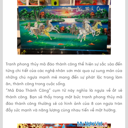
Tranh phong thủy mã đáo thành công thể hiện sự sắc sảo đến
từng chi tiết của các nghệ nhân sơn mài qua sự sung mãn của
những chú ngựa mạnh mẽ mang đến sự phát lộc trong làm
ăn, thành công trong cuộc sống.
“Mã Đáo Thành Công” cụm từ này nghĩa là ngựa về ắt sẽ
thành công. Bạn sẽ thấy trong một bức tranh phong thủy mã
đáo thành công thường sẽ có hình ảnh của 8 con ngựa tràn
đầy sức mạnh và năng lượng cùng nhau tiến về một hướng.