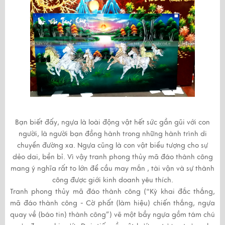
Bạn biết đấy, ngựa là loài động vật hết sức gần gũi với con
người, là người bạn đồng hành trong những hành trình di
chuyển đường xa. Ngựa cũng là con vật biểu tượng cho sự
dẻo dai, bền bỉ. Vì vậy tranh phong thủy mã đáo thành công
mang ý nghĩa rất to lớn để cầu may mắn , tài vận và sự thành
công được giới kinh doanh yêu thích.
Tranh phong thủy mã đáo thành công ("Kỳ khai đắc thắng,
mã đáo thành công - Cờ phất (làm hiệu) chiến thắng, ngựa
quay về (báo tin) thành công”) vẽ một bầy ngựa gồm tám chú