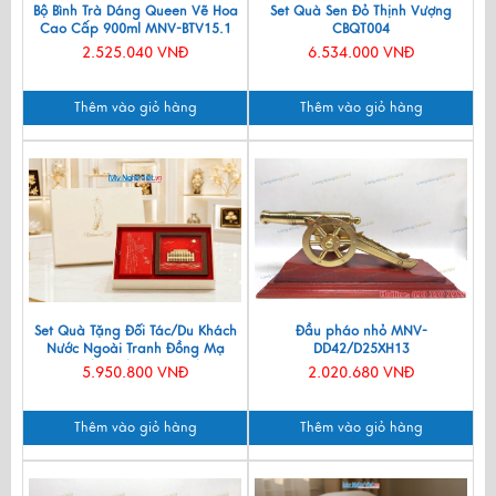
Bộ Bình Trà Dáng Queen Vẽ Hoa
Set Quà Sen Đỏ Thịnh Vượng
Cao Cấp 900ml MNV-BTV15.1
CBQT004
2.525.040 VNĐ
6.534.000 VNĐ
Thêm vào giỏ hàng
Thêm vào giỏ hàng
Set Quà Tặng Đối Tác/Du Khách
Đầu pháo nhỏ MNV-
Nước Ngoài Tranh Đồng Mạ
DD42/D25XH13
Vàng 24k & Hộp Trang Sức Sơn
5.950.800 VNĐ
2.020.680 VNĐ
Mài CBQT006/2
Thêm vào giỏ hàng
Thêm vào giỏ hàng