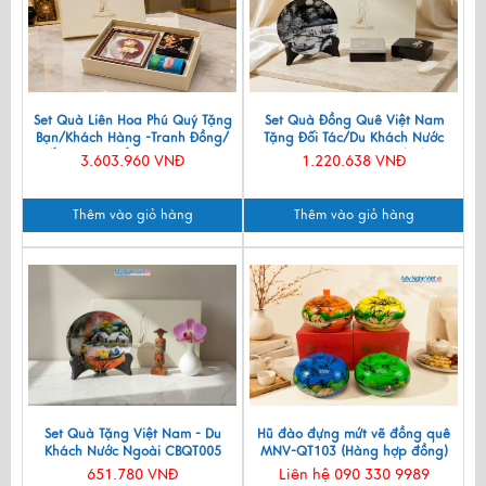
Set Quà Liên Hoa Phú Quý Tặng
Set Quà Đồng Quê Việt Nam
Bạn/Khách Hàng -Tranh Đồng/
Tặng Đối Tác/Du Khách Nước
Đế Lót Ly & Cắm Bút CBQT006
Ngoài - Đĩa Sơn Mài/ Hộp
3.603.960 VNĐ
1.220.638 VNĐ
Namecard & Đế Lót Ly Sơn Mài
CBQT002
Thêm vào giỏ hàng
Thêm vào giỏ hàng
Set Quà Tặng Việt Nam - Du
Hũ đào đựng mứt vẽ đồng quê
Khách Nước Ngoài CBQT005
MNV-QT103 (Hàng hợp đồng)
651.780 VNĐ
Liên hệ 090 330 9989