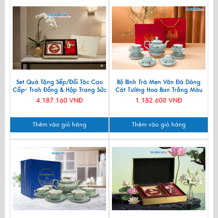
Set Quà Tặng Sếp/Đối Tác Cao
Bộ Bình Trà Men Vân Đá Dáng
Cấp- Trah Đồng & Hộp Trang Sức
Cát Tường Hoa Ban Trắng Màu
Sơn Mài CBQT004
Xanh Lam VBT12/8
4.187.160 VNĐ
1.182.600 VNĐ
Thêm vào giỏ hàng
Thêm vào giỏ hàng