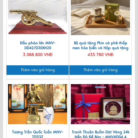
Đầu pháo lớn MNV-
Bộ quà tặng Phin cà phê thấp
DD42/D30XH20
men hỏa biến và Hộp quà tặng
cao cấp MNV-CFVH03/2
3.088.800 VNĐ
435.780 VNĐ
Thêm vào giỏ hàng
Thêm vào giỏ hàng
Tượng Trần Quốc Tuấn MNV-
Tranh Thuận Buồm Dát Vàng 24k
TDTQT
Nền Đỏ Để Bàn - MNVHD04.4