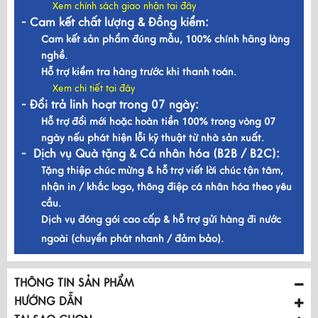
Xem chính sách giao nhận tại đây
- Cam kết chất lượng & Đồng kiểm:
Cam kết sản phẩm đúng mẫu, 100% chính hãng làng
nghề.
Hỗ trợ kiểm tra hàng trước khi thanh toán.
Xem chi tiết tại đây
- Đổi trả linh hoạt trong 07 ngày:
Hỗ trợ đổi mới hoặc hoàn tiền 100% trong vòng 07
ngày nếu phát hiện lỗi kỹ thuật từ nhà sản xuất.
- Dịch vụ Quà tặng & Cá nhân hóa (B2B / B2C):
Tặng thiệp chúc mừng & hỗ trợ viết lời chúc tận tâm,
nhận in / khắc logo, thông điệp cá nhân hóa theo yêu
cầu.
Dịch vụ đóng gói cao cấp & hỗ trợ gửi hàng đi nước
ngoài (chuyển phát nhanh / đảm bảo).
THÔNG TIN SẢN PHẨM
HƯỚNG DẪN