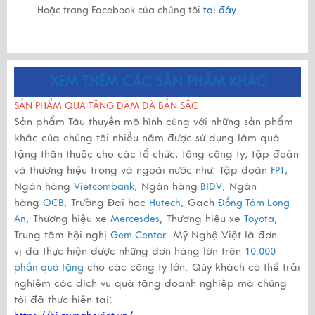
Hoặc trang Facebook của chúng tôi
tại đây.
XEM THÊM CÁC SẢN PHẨM KHÁC
SẢN PHẨM QUÀ TẶNG ĐẬM ĐÀ BẢN SẮC
Sản phẩm Tàu thuyền mô hình cùng với những sản phẩm
khác của chúng tôi nhiều năm được sử dụng làm quà
tặng thân thuộc cho các tổ chức, tông công ty, tập đoàn
và thương hiệu trong và ngoài nước như: Tập đoàn
,
FPT
Ngân hàng
, Ngân hàng
, Ngân
Vietcombank
BIDV
hàng
, Trường Đại học
, Gạch
OCB
Hutech
Đồng Tâm Long
, Thương hiệu xe
, Thương hiệu xe
,
An
Mercesdes
Toyota
Trung tâm hội nghị
. Mỹ Nghệ Việt là đơn
Gem Center
vị đã thực hiện được những đơn hàng lớn trên
10.000
cho các công ty lớn. Qúy khách có thể trải
phần quà tặng
nghiệm các dịch vụ quà tặng doanh nghiệp mà chúng
tôi đã thực hiện tại: