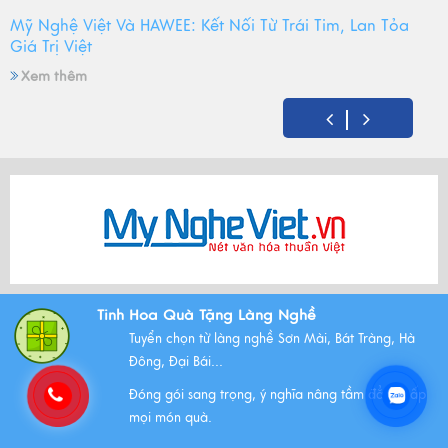
Mỹ Nghệ Việt Và HAWEE: Kết Nối Từ Trái Tim, Lan Tỏa
Giá Trị Việt
Xem thêm
Mỹ Nghệ Việt tròn 14 tuổi - Hành trình gìn giữ hồn Việt
và mùa sinh nhật đong đầy yêu thương
Xem thêm
Bộ Tam Sự Là Gì ? Bộ Tam Sự Có Ý Nghĩa Như Thế Nào
Tinh Hoa Quà Tặng Làng Nghề
Trong Văn Hóa Thờ Cúng?
Tuyển chọn từ làng nghề Sơn Mài, Bát Tràng, Hà
Xem thêm
Đông, Đại Bái...
Đóng gói sang trọng, ý nghĩa nâng tầm đẳng cấp
mọi món quà.
Những Lưu Ý Khi Tặng Quà Tân Gia Nhà Mới