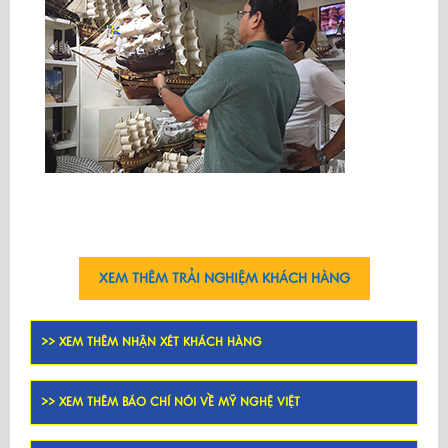
XEM THÊM TRẢI NGHIỆM KHÁCH HÀNG
>> XEM THÊM NHẬN XÉT KHÁCH HÀNG
>> XEM THÊM BÁO CHÍ NÓI VỀ MỸ NGHỆ VIỆT