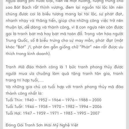
ngựa đang phi nước Đại, tiến về một hướng, tượng trưng cho
sao Bát Bạch rất thịnh vượng, đem lại nguồn tài lộc lớn nên
chúng được coi là biểu tượng mang lại tài lộc, sự phát đạt,
nhanh nhạy và thăng tiến, giúp cho những công việc trở nên
thuận lợi, dễ dàng và thành công, vì 8 con ngựa nên còn được
gọi là tranh bát mã hay bát mã toàn đồ. Trong văn hóa người
Trung Quốc, số 8 biểu trưng cho sự may mắn, phát đạt (mặt
khác “Bát” 八 phát âm gần giống chữ “Phát” nên rất được ưu
thích trong kinh doanh).
Tranh Mã đáo thành công là 1 bức tranh phong thủy được
người mua ưa chuộng làm quà tặng tranh tân gia, tranh
trang trí hợp tuổi,....
Và những gia chủ có tuổi hợp với tranh phong thủy mã đáo
thành công nhất là:
Tuổi Thìn: 1940 – 1952 – 1964 – 1976 – 1988 – 2000
Tuổi Tuất: 1946 – 1958 – 1970 – 1982 – 1994 – 2006
Tuổi Hợi: 1947 – 1959 – 1971 – 1983 – 1995 – 2007
Đóng Gói Tranh Sơn Mài Mỹ Nghệ Việt