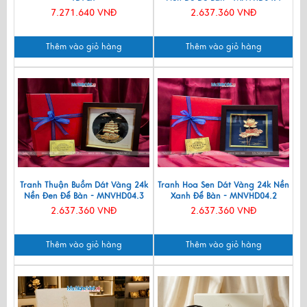
7.271.640 VNĐ
2.637.360 VNĐ
Thêm vào giỏ hàng
Thêm vào giỏ hàng
Tranh Thuận Buồm Dát Vàng 24k
Tranh Hoa Sen Dát Vàng 24k Nền
Nền Đen Để Bàn - MNVHD04.3
Xanh Để Bàn - MNVHD04.2
2.637.360 VNĐ
2.637.360 VNĐ
Thêm vào giỏ hàng
Thêm vào giỏ hàng