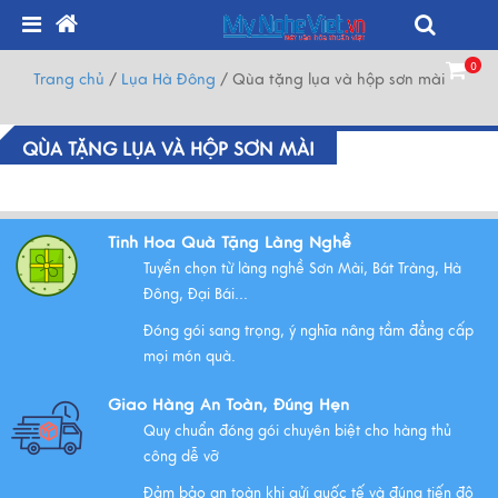
0
Trang chủ
/
Lụa Hà Đông
/
Qùa tặng lụa và hộp sơn mài
QÙA TẶNG LỤA VÀ HỘP SƠN MÀI
Tinh Hoa Quà Tặng Làng Nghề
Tuyển chọn từ làng nghề Sơn Mài, Bát Tràng, Hà
Đông, Đại Bái...
Đóng gói sang trọng, ý nghĩa nâng tầm đẳng cấp
mọi món quà.
Giao Hàng An Toàn, Đúng Hẹn
Quy chuẩn đóng gói chuyên biệt cho hàng thủ
công dễ vỡ
Đảm bảo an toàn khi gửi quốc tế và đúng tiến độ