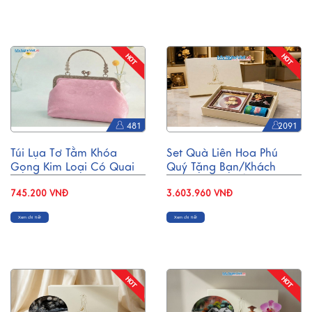
481
2091
Túi Lụa Tơ Tằm Khóa
Set Quà Liên Hoa Phú
Gọng Kim Loại Có Quai
Quý Tặng Bạn/Khách
Xách TX003/3
Hàng -Tranh Đồng/ Đế
745.200 VNĐ
Lót Ly & Cắm Bút
3.603.960 VNĐ
CBQT006
Xem chi tiết
Xem chi tiết