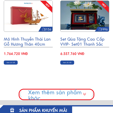
5156
1996
Mô Hình Thuyền Thái Lan
Set Qùa Tặng Cao Cấp
Gỗ Hương Thân 40cm
VVIP- Set01 Thanh Sắc
CBMNV-TB15/40H
Sen Xanh
1.764.720 VNĐ
6.557.760 VNĐ
Xem chi tiết
Xem chi tiết
Xem thêm sản phẩm
khác
SẢN PHẨM KHUYẾN MÃI