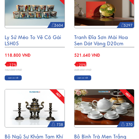
3604
5297
Ly Sứ Méo To Vẽ Cô Gái
Tranh Đĩa Sơn Mài Hoa
LSH05
Sen Dát Vàng D20cm
TD20-3.1
118.800 VNĐ
521.640 VNĐ
- 27%
- 20%
162.000 VNĐ
648.000 VNĐ
Xem chi tiết
Xem chi tiết
738
370
Bộ Ngũ Sự Khảm Tam Khí
Bộ Bình Trà Men Trắng