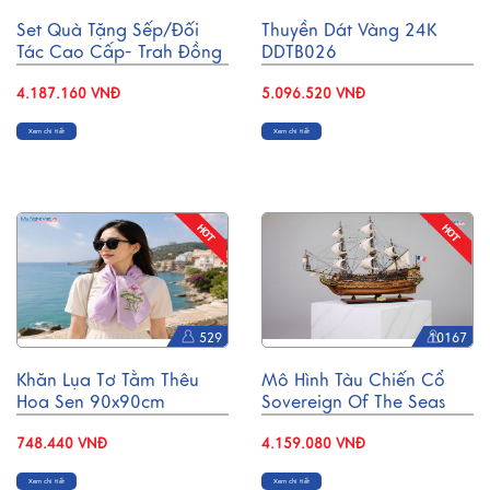
Set Quà Tặng Sếp/Đối
Thuyền Dát Vàng 24K
Tác Cao Cấp- Trah Đồng
DDTB026
& Hộp Trang Sức Sơn Mài
CBQT004
4.187.160 VNĐ
5.096.520 VNĐ
Xem chi tiết
Xem chi tiết
529
10167
Khăn Lụa Tơ Tằm Thêu
Mô Hình Tàu Chiến Cổ
Hoa Sen 90x90cm
Sovereign Of The Seas
KLTA9090/18.2
Gỗ Căm Xe Thân 80cm
748.440 VNĐ
MNV-TB14
4.159.080 VNĐ
Xem chi tiết
Xem chi tiết