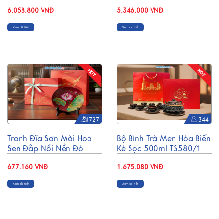
DD28-15D
(30x30)cm TD33
6.058.800 VNĐ
5.346.000 VNĐ
Xem chi tiết
Xem chi tiết
51727
344
Tranh Đĩa Sơn Mài Hoa
Bộ Bình Trà Men Hỏa Biến
Sen Đắp Nổi Nền Đỏ
Kẻ Sọc 500ml TS580/1
D25cm TD25-3
677.160 VNĐ
1.675.080 VNĐ
Xem chi tiết
Xem chi tiết