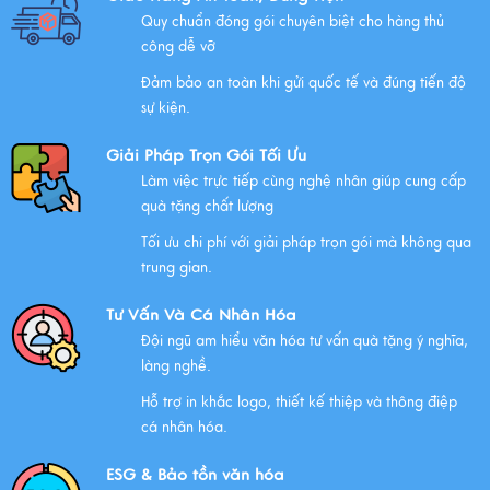
Quy chuẩn đóng gói chuyên biệt cho hàng thủ
Những Lưu Ý Khi Tặng Quà Tân Gia Nhà Mới
công dễ vỡ
Xem thêm
Đảm bảo an toàn khi gửi quốc tế và đúng tiến độ
sự kiện.
Chúc mừng chị Nguyễn Thị Nhựt Phượng - giám đốc
công ty chính thức gia nhập Hawee
Giải Pháp Trọn Gói Tối Ưu
Làm việc trực tiếp cùng nghệ nhân giúp cung cấp
Xem thêm
quà tặng chất lượng
Tối ưu chi phí với giải pháp trọn gói mà không qua
Chính Sách Quyền Riêng Tư Tại Mỹ Nghệ Việt
trung gian.
Xem thêm
Tư Vấn Và Cá Nhân Hóa
Đội ngũ am hiểu văn hóa tư vấn quà tặng ý nghĩa,
NHỮNG ĐẶC ĐIỂM CỦA HÀNG THỦ CÔNG MỸ NGHỆ
làng nghề.
Xem thêm
Hỗ trợ in khắc logo, thiết kế thiệp và thông điệp
cá nhân hóa.
QUÀ VĂN HÓA VIỆT TẶNG KHÁCH QUỐC TẾ
ESG & Bảo tồn văn hóa