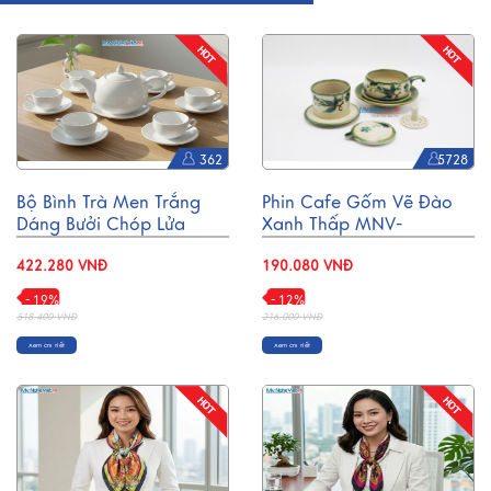
362
5728
Bộ Bình Trà Men Trắng
Phin Cafe Gốm Vẽ Đào
Dáng Bưởi Chóp Lửa
Xanh Thấp MNV-
600ml BT001-2
CFV001-2
422.280 VNĐ
190.080 VNĐ
- 19%
- 12%
518.400 VNĐ
216.000 VNĐ
Xem chi tiết
Xem chi tiết