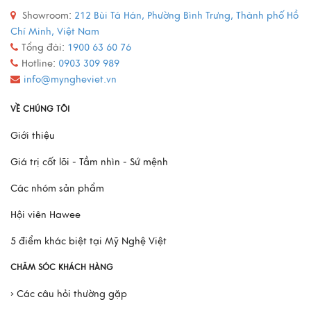
Mô Hình Thuyền France II - Món Quà Chinh Phục Mọi
Showroom:
212 Bùi Tá Hán, Phường Bình Trưng, Thành phố Hồ
Doanh Nhân
Chí Minh, Việt Nam
Tổng đài:
1900 63 60 76
Hotline:
0903 309 989
Xem thêm
info@myngheviet.vn
VỀ CHÚNG TÔI
Giới thiệu
Giá trị cốt lõi - Tầm nhìn - Sứ mệnh
Các nhóm sản phẩm
Hội viên Hawee
5 điểm khác biệt tại Mỹ Nghệ Việt
CHĂM SÓC KHÁCH HÀNG
› Các câu hỏi thường gặp