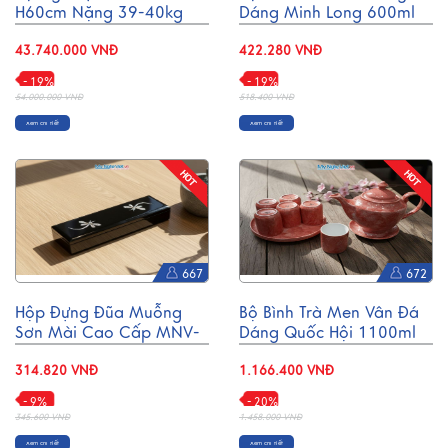
H60cm Nặng 39-40kg
Dáng Minh Long 600ml
DD18KTK.NS-01
BT001-5
43.740.000 VNĐ
422.280 VNĐ
- 19%
- 19%
54.000.000 VNĐ
518.400 VNĐ
Xem chi tiết
Xem chi tiết
667
672
Hộp Đựng Đũa Muỗng
Bộ Bình Trà Men Vân Đá
Sơn Mài Cao Cấp MNV-
Dáng Quốc Hội 1100ml
HTBL01
BTV110
314.820 VNĐ
1.166.400 VNĐ
- 9%
- 20%
345.600 VNĐ
1.458.000 VNĐ
Xem chi tiết
Xem chi tiết