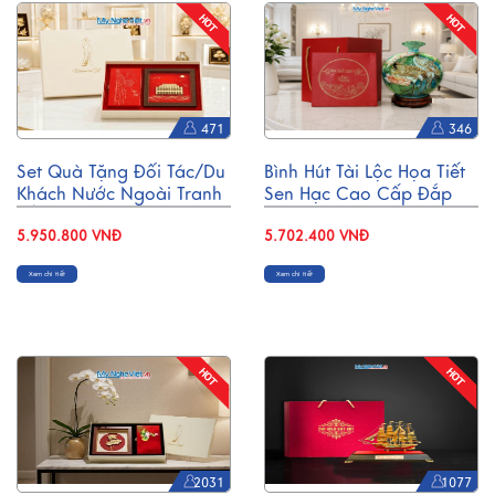
471
346
Set Quà Tặng Đối Tác/Du
Bình Hút Tài Lộc Họa Tiết
Khách Nước Ngoài Tranh
Sen Hạc Cao Cấp Đắp
Đồng Mạ Vàng 24k &
Nổi H30cm MNV-VBT30-
Hộp Trang Sức Sơn Mài
5.950.800 VNĐ
1
5.702.400 VNĐ
CBQT006/2
Xem chi tiết
Xem chi tiết
2031
1077