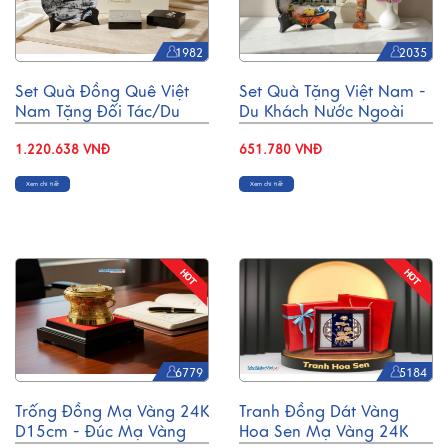
1982
2035
Set Quà Đồng Quê Việt
Set Quà Tặng Việt Nam -
Nam Tặng Đối Tác/Du
Du Khách Nước Ngoài
Khách Nước Ngoài - Đĩa
CBQT005
Sơn Mài/ Hộp Namecard
1.220.638 VNĐ
651.780 VNĐ
& Đế Lót Ly Sơn Mài
Xem chi tiết
Xem chi tiết
CBQT002
6779
5184
Trống Đồng Mạ Vàng 24K
Tranh Đồng Dát Vàng
D15cm - Đúc Mạ Vàng
Hoa Sen Mạ Vàng 24K