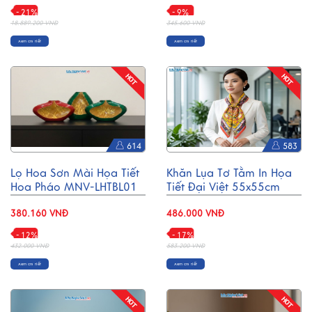
- 21%
- 9%
18.889.200 VNĐ
345.600 VNĐ
Xem chi tiết
Xem chi tiết
614
583
Lọ Hoa Sơn Mài Họa Tiết
Khăn Lụa Tơ Tằm In Họa
Hoa Pháo MNV-LHTBL01
Tiết Đại Việt 55x55cm
MNV-KLPM01-5
380.160 VNĐ
486.000 VNĐ
- 12%
- 17%
432.000 VNĐ
583.200 VNĐ
Xem chi tiết
Xem chi tiết