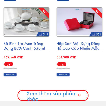
349
581
Bộ Bình Trà Men Trắng
Hộp Sơn Mài Đựng Đồng
Dáng Bưởi Cành 630ml
Hồ Cao Cấp Nhiều Mẫu
MNV-BT001
SMTB04
439.560 VNĐ
504.900 VNĐ
- 26%
- 7%
594.000 VNĐ
540.000 VNĐ
Xem chi tiết
Xem chi tiết
Xem thêm sản phẩm
khác