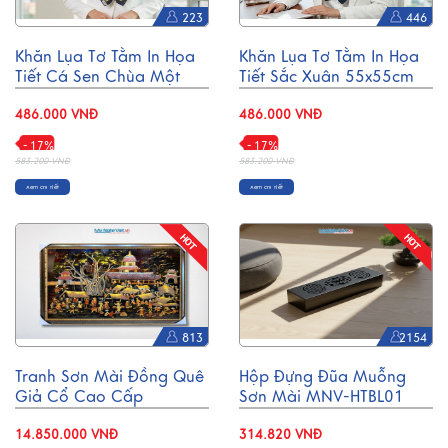
223
446
Khăn Lụa Tơ Tằm In Họa
Khăn Lụa Tơ Tằm In Họa
Tiết Cá Sen Chùa Một
Tiết Sắc Xuân 55x55cm
Cột 55x55cm MNV-
MNV-KLPM01-6
KLPM01-1
486.000 VNĐ
486.000 VNĐ
- 17%
- 17%
583.200 VNĐ
583.200 VNĐ
Xem chi tiết
Xem chi tiết
813
2154
Tranh Sơn Mài Đồng Quê
Hộp Đựng Đũa Muỗng
Giả Cổ Cao Cấp
Sơn Mài MNV-HTBL01
94x134cm TSMTBL8121
14.850.000 VNĐ
314.820 VNĐ