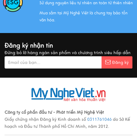
Sử dụng nguyên liệu tự nhiên an toàn từ thiên nhiên
Xem thêm
Mua sắm tại Mỹ Nghệ Việt là chung tay bảo tồn
văn hóa.
MUA QUÀ GÌ KHI ĐẾN VIỆT NAM?
Xem thêm
Đăng ký nhận tin
Đừng bỏ lỡ hàng ngàn sản phẩm và chương trình siêu hấp dẫn
Ý nghĩa cảnh vật Tranh sơn mài
Đăng ký
Xem thêm
Các loại tranh sơn mài nổi tiếng
Xem thêm
Công ty cổ phẩn đầu tư - Phát triển Mỹ Nghệ Việt
Quy trình sản xuất đồ đồng
Giấy chứng nhận Đăng ký Kinh doanh số
0311761046
do Sở Kế
Xem thêm
hoạch và Đầu tư Thành phố Hồ Chí Minh, năm 2012.