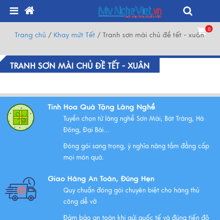
0
Trang chủ
/
Khay mứt Tết
/
Tranh sơn mài chủ đề tết - xuân
TRANH SƠN MÀI CHỦ ĐỀ TẾT - XUÂN
Tinh Hoa Quà Tặng Làng Nghề
Tuyển chọn từ làng nghề Sơn Mài, Bát Tràng, Hà
Đông, Đại Bái...
Đóng gói sang trọng, ý nghĩa nâng tầm đẳng cấp
mọi món quà.
Giao Hàng An Toàn, Đúng Hẹn
Quy chuẩn đóng gói chuyên biệt cho hàng thủ
công dễ vỡ
Đảm bảo an toàn khi gửi quốc tế và đúng tiến độ