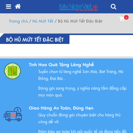
0
Trang chủ
/
Hũ Mứt Tết
/
Bộ Hũ Mứt Tết Đặc Biệt
BỘ HŨ MỨT TẾT ĐẶC BIỆT
Tinh Hoa Quà Tặng Làng Nghề
Tuyển chọn từ làng nghề Sơn Mài, Bát Tràng, Hà
Đông, Đại Bái...
Đóng gói sang trọng, ý nghĩa nâng tầm đẳng cấp
mọi món quà.
Giao Hàng An Toàn, Đúng Hẹn
Quy chuẩn đóng gói chuyên biệt cho hàng thủ
công dễ vỡ
Đảm bảo an toàn khi gửi quốc tế và đúng tiến độ