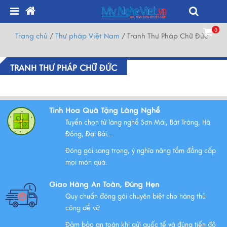
0
Trang chủ
/
Thư pháp Việt Nam
/
Tranh Thư Pháp Chữ Đức
TRANH THƯ PHÁP CHỮ ĐỨC
Tinh Hoa Quà Tặng Làng Nghề
Tuyển chọn từ làng nghề Sơn Mài, Bát Tràng, Hà
Đông, Đại Bái...
Đóng gói sang trọng, ý nghĩa nâng tầm đẳng cấp
mọi món quà.
Giao Hàng An Toàn, Đúng Hẹn
Quy chuẩn đóng gói chuyên biệt cho hàng thủ
công dễ vỡ
Đảm bảo an toàn khi gửi quốc tế và đúng tiến độ