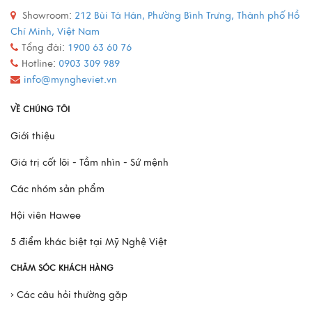
Mô Hình Thuyền France II - Món Quà Chinh Phục Mọi
Showroom:
212 Bùi Tá Hán, Phường Bình Trưng, Thành phố Hồ
Doanh Nhân
Chí Minh, Việt Nam
Tổng đài:
1900 63 60 76
Hotline:
0903 309 989
Xem thêm
info@myngheviet.vn
VỀ CHÚNG TÔI
Giới thiệu
Giá trị cốt lõi - Tầm nhìn - Sứ mệnh
Các nhóm sản phẩm
Hội viên Hawee
5 điểm khác biệt tại Mỹ Nghệ Việt
CHĂM SÓC KHÁCH HÀNG
› Các câu hỏi thường gặp