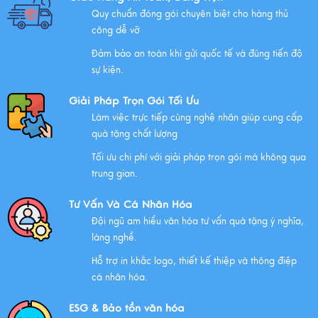
Quy chuẩn đóng gói chuyên biệt cho hàng thủ
Những Lưu Ý Khi Tặng Quà Tân Gia Nhà Mới
công dễ vỡ
Xem thêm
Đảm bảo an toàn khi gửi quốc tế và đúng tiến độ
sự kiện.
Chúc mừng chị Nguyễn Thị Nhựt Phượng - giám đốc
công ty chính thức gia nhập Hawee
Giải Pháp Trọn Gói Tối Ưu
Làm việc trực tiếp cùng nghệ nhân giúp cung cấp
Xem thêm
quà tặng chất lượng
Tối ưu chi phí với giải pháp trọn gói mà không qua
Chính Sách Quyền Riêng Tư Tại Mỹ Nghệ Việt
trung gian.
Xem thêm
Tư Vấn Và Cá Nhân Hóa
Đội ngũ am hiểu văn hóa tư vấn quà tặng ý nghĩa,
NHỮNG ĐẶC ĐIỂM CỦA HÀNG THỦ CÔNG MỸ NGHỆ
làng nghề.
Xem thêm
Hỗ trợ in khắc logo, thiết kế thiệp và thông điệp
cá nhân hóa.
QUÀ VĂN HÓA VIỆT TẶNG KHÁCH QUỐC TẾ
ESG & Bảo tồn văn hóa