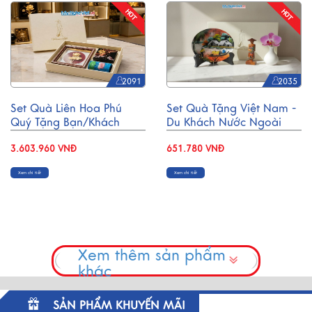
2091
2035
Set Quà Liên Hoa Phú
Set Quà Tặng Việt Nam -
Quý Tặng Bạn/Khách
Du Khách Nước Ngoài
Hàng -Tranh Đồng/ Đế
CBQT005
Lót Ly & Cắm Bút
3.603.960 VNĐ
651.780 VNĐ
CBQT006
Xem chi tiết
Xem chi tiết
Xem thêm sản phẩm
khác
SẢN PHẨM KHUYẾN MÃI