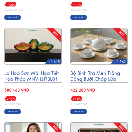
- 50%
- 17%
1.728.000 VNĐ
583.200 VNĐ
Xem chi tiết
Xem chi tiết
615
362
Lọ Hoa Sơn Mài Họa Tiết
Bộ Bình Trà Men Trắng
Hoa Pháo MNV-LHTBL01
Dáng Bưởi Chóp Lửa
600ml BT001-2
380.160 VNĐ
422.280 VNĐ
- 12%
- 19%
432.000 VNĐ
518.400 VNĐ
Xem chi tiết
Xem chi tiết