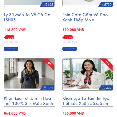
3605
5730
Ly Sứ Méo To Vẽ Cô Gái
Phin Cafe Gốm Vẽ Đào
LSH05
Xanh Thấp MNV-
CFV001-2
118.800 VNĐ
190.080 VNĐ
- 27%
- 12%
162.000 VNĐ
216.000 VNĐ
Xem chi tiết
Xem chi tiết
561
447
Khăn Lụa Tơ Tằm In Họa
Khăn Lụa Tơ Tằm In Họa
Tiết 100% Silk Màu Xanh
Tiết Sắc Xuân 55x55cm
Đen 110x110cm MNV-
MNV-KLPM01-6
KLBL01-1
864.000 VNĐ
486.000 VNĐ