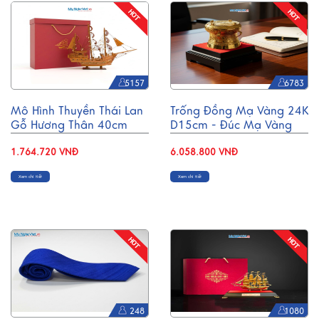
5157
6783
Mô Hình Thuyền Thái Lan
Trống Đồng Mạ Vàng 24K
Gỗ Hương Thân 40cm
D15cm - Đúc Mạ Vàng
CBMNV-TB15/40H
DD28-15D
1.764.720 VNĐ
6.058.800 VNĐ
Xem chi tiết
Xem chi tiết
248
1080