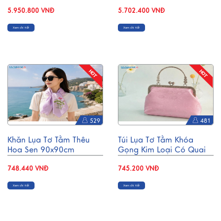
Đồng Mạ Vàng 24k &
Nổi H30cm MNV-VBT30-
Hộp Trang Sức Sơn Mài
5.950.800 VNĐ
1
5.702.400 VNĐ
CBQT006/2
Xem chi tiết
Xem chi tiết
529
481
Khăn Lụa Tơ Tằm Thêu
Túi Lụa Tơ Tằm Khóa
Hoa Sen 90x90cm
Gọng Kim Loại Có Quai
KLTA9090/18.2
Xách TX003/3
748.440 VNĐ
745.200 VNĐ
Xem chi tiết
Xem chi tiết