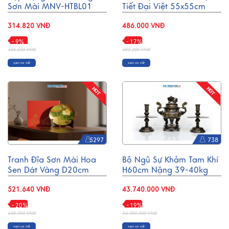
Sơn Mài MNV-HTBL01
Tiết Đại Việt 55x55cm
MNV-KLPM01-5
314.820 VNĐ
486.000 VNĐ
- 9%
- 17%
345.600 VNĐ
583.200 VNĐ
Xem chi tiết
Xem chi tiết
5297
738
Tranh Đĩa Sơn Mài Hoa
Bộ Ngũ Sự Khảm Tam Khí
Sen Dát Vàng D20cm
H60cm Nặng 39-40kg
TD20-3.1
DD18KTK.NS-01
521.640 VNĐ
43.740.000 VNĐ
- 20%
- 19%
648.000 VNĐ
54.000.000 VNĐ
Xem chi tiết
Xem chi tiết