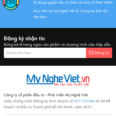
Sử dụng nguyên liệu tự nhiên an toàn từ thiên nhiên
Xem thêm
Mua sắm tại Mỹ Nghệ Việt là chung tay bảo tồn
văn hóa.
MUA QUÀ GÌ KHI ĐẾN VIỆT NAM?
Xem thêm
Đăng ký nhận tin
Đừng bỏ lỡ hàng ngàn sản phẩm và chương trình siêu hấp dẫn
Ý nghĩa cảnh vật Tranh sơn mài
Đăng ký
Xem thêm
Các loại tranh sơn mài nổi tiếng
Xem thêm
Công ty cổ phẩn đầu tư - Phát triển Mỹ Nghệ Việt
Quy trình sản xuất đồ đồng
Giấy chứng nhận Đăng ký Kinh doanh số
0311761046
do Sở Kế
Xem thêm
hoạch và Đầu tư Thành phố Hồ Chí Minh, năm 2012.