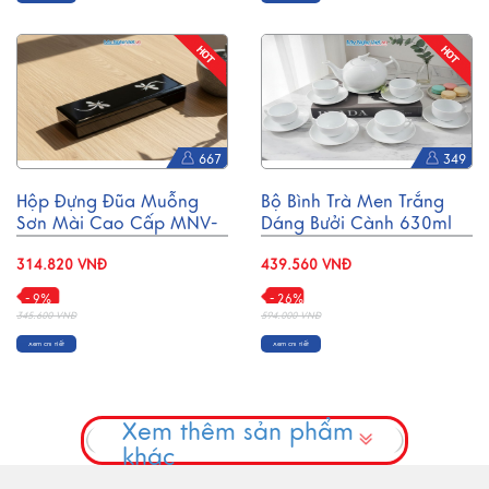
667
349
Hộp Đựng Đũa Muỗng
Bộ Bình Trà Men Trắng
Sơn Mài Cao Cấp MNV-
Dáng Bưởi Cành 630ml
HTBL01
MNV-BT001
314.820 VNĐ
439.560 VNĐ
- 9%
- 26%
345.600 VNĐ
594.000 VNĐ
Xem chi tiết
Xem chi tiết
Xem thêm sản phẩm
khác