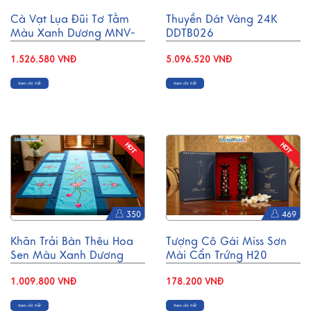
Cà Vạt Lụa Đũi Tơ Tằm
Thuyền Dát Vàng 24K
Màu Xanh Dương MNV-
DDTB026
CRVNC5
1.526.580 VNĐ
5.096.520 VNĐ
Xem chi tiết
Xem chi tiết
350
469
Khăn Trải Bàn Thêu Hoa
Tượng Cô Gái Miss Sơn
Sen Màu Xanh Dương
Mài Cẩn Trứng H20
MNV-KLTB11.3
MNV-MISS20C
1.009.800 VNĐ
178.200 VNĐ
Xem chi tiết
Xem chi tiết