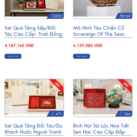
2033
10169
Set Quà Tặng Sếp/Đối
Mô Hình Tàu Chiến Cổ
Tác Cao Cấp- Trah Đồng
Sovereign Of The Seas
& Hộp Trang Sức Sơn Mài
Gỗ Căm Xe Thân 80cm
CBQT004
4.187.160 VNĐ
MNV-TB14
4.159.080 VNĐ
Xem chi tiết
Xem chi tiết
471
346
Set Quà Tặng Đối Tác/Du
Bình Hút Tài Lộc Họa Tiết
Khách Nước Ngoài Tranh
Sen Hạc Cao Cấp Đắp