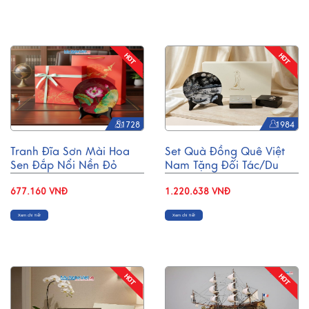
51728
1984
Tranh Đĩa Sơn Mài Hoa
Set Quà Đồng Quê Việt
Sen Đắp Nổi Nền Đỏ
Nam Tặng Đối Tác/Du
D25cm TD25-3
Khách Nước Ngoài - Đĩa
677.160 VNĐ
Sơn Mài/ Hộp Namecard
1.220.638 VNĐ
& Đế Lót Ly Sơn Mài
Xem chi tiết
Xem chi tiết
CBQT002