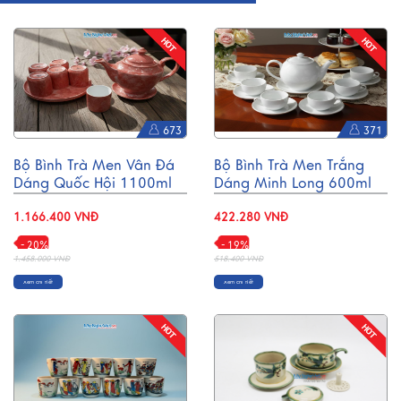
673
371
Bộ Bình Trà Men Vân Đá
Bộ Bình Trà Men Trắng
Dáng Quốc Hội 1100ml
Dáng Minh Long 600ml
BTV110
BT001-5
1.166.400 VNĐ
422.280 VNĐ
- 20%
- 19%
1.458.000 VNĐ
518.400 VNĐ
Xem chi tiết
Xem chi tiết