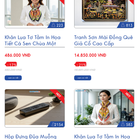
223
813
Khăn Lụa Tơ Tằm In Họa
Tranh Sơn Mài Đồng Quê
Tiết Cá Sen Chùa Một
Giả Cổ Cao Cấp
Cột 55x55cm MNV-
94x134cm TSMTBL8121
KLPM01-1
486.000 VNĐ
14.850.000 VNĐ
- 17%
- 21%
583.200 VNĐ
18.889.200 VNĐ
Xem chi tiết
Xem chi tiết
2154
583
Hộp Đựng Đũa Muỗng
Khăn Lụa Tơ Tằm In Họa