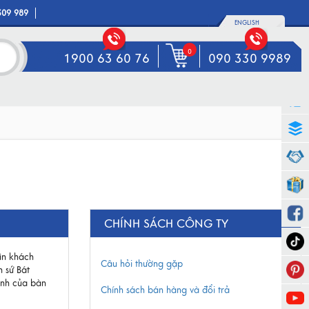
309 989
ENGLISH
0
1900 63 60 76
090 330 9989
CHÍNH SÁCH CÔNG TY
ìn khách
Câu hỏi thường gặp
 sứ Bát
inh của bàn
Chính sách bán hàng và đổi trả