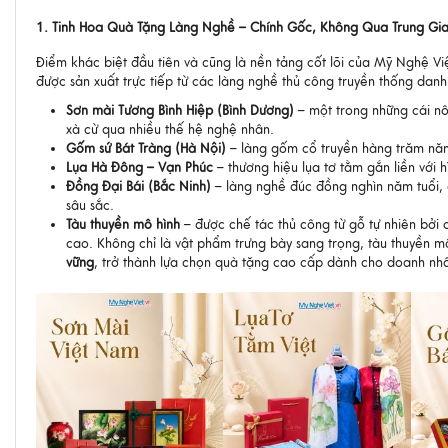
1. Tinh Hoa Quà Tặng Làng Nghề – Chính Gốc, Không Qua Trung Gi
Điểm khác biệt đầu tiên và cũng là nền tảng cốt lõi của Mỹ Nghệ V
được sản xuất trực tiếp từ các làng nghề thủ công truyền thống dan
Sơn mài Tương Bình Hiệp (Bình Dương)
– một trong những cái nôi
xà cừ qua nhiều thế hệ nghệ nhân.
Gốm sứ Bát Tràng (Hà Nội)
– làng gốm cổ truyền hàng trăm năm t
Lụa Hà Đông – Vạn Phúc
– thương hiệu lụa tơ tằm gắn liền với
Đồng Đại Bái (Bắc Ninh)
– làng nghề đúc đồng nghìn năm tuổi, 
sâu sắc.
Tàu thuyền mô hình
– được chế tác thủ công từ gỗ tự nhiên bởi 
cao. Không chỉ là vật phẩm trưng bày sang trọng, tàu thuyền 
vững
, trở thành lựa chọn quà tặng cao cấp dành cho doanh nhâ