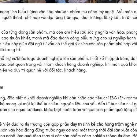
g mang tính biểu tượng văn hóa như sản phẩm thủ công mỹ nghệ. Mỗi món 
người thân), phù hợp với dịp tặng (tân gia, khai trương, lễ ký kết, tri ân c
ật của từng dòng sản phẩm, mà còn am hiểu sâu sắc ý nghĩa văn hóa, phon
nh cao thuần khiết, tranh mã đáo thành công biểu trưng cho sự nghiệp hanh
 hiểu này giúp đội ngũ tư vấn có thể gợi ý chính xác sản phẩm phù hợp vớ
ồ trang trí.
hỗ trợ in/khắc logo doanh nghiệp lên sản phẩm, thiết kế thiệp đi kèm, đó
ố đặc biệt quan trọng với nhóm khách hàng doanh nghiệp, khi món quà khô
iệu và duy trì quan hệ với đối tác, khách hàng.
ẩm
g, đặc biệt ở khối doanh nghiệp khi cân nhắc các tiêu chí ESG (Environme
ang lại một lợi thế tự nhiên: nguyên liệu chủ yếu đến từ tự nhiên như g
n toàn cho người sử dụng, khác biệt hoàn toàn với các sản phẩm quà tặng c
 Việt đưa ra thị trường còn góp phần
duy trì sinh kế cho hàng trăm nghệ 
 sản văn hóa đang đứng trước nguy cơ mai một trong thời đại sản xuất cô
làng nghề làm quà tặng thay vì các sản phẩm công nghiệp thông thường, đ