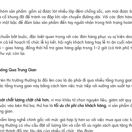
g nhóm sản phẩm: gốm sứ được lót nhiều lớp đệm chống sốc, sơn mài được 
a cố khung đỡ để tránh va đập khi vận chuyển đường dài. Với các đơn hàn
n một bậc để đảm bảo sản phẩm đến tay người nhận trong tình trạng hoàn
chuẩn bắt buộc, đặc biệt quan trọng với các đơn hàng phục vụ sự kiện do
cả kế hoạch tổ chức lễ ký kết, hội nghị khách hàng hay lễ tri ân cuối nă
– giao hàng, đồng thời hỗ trợ giao hàng gấp trong 1–2 giờ (có tính phí) t
u vực còn lại.
Không Qua Trung Gian
n thị trường thường bị đội lên cao là do phải đi qua nhiều tầng trung gia
c tầng trung gian này bằng cách làm việc trực tiếp với xưởng sản xuất tại 
oát chất lượng chặt chẽ hơn
, vì mọi khâu từ chọn nguyên liệu, giám sát quy 
uộc vào bên thứ ba; thứ hai là
tối ưu chi phí cho khách hàng
, vì sản phẩm 
ng gian.
phẩm làng nghề chính gốc với mức giá hợp lý hơn so với việc mua qua các 
g thường có nhu cầu đặt số lượng lớn và cần tối ưu ngân sách quà tặng th
trở thành đối tác lâu dài của nhiều tổ chức, tập đoàn.