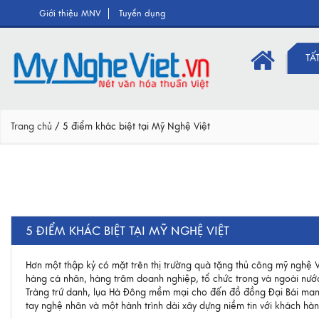
Giới thiệu MNV
Tuyển dụng
TẤ
Trang chủ
/
5 điểm khác biệt tại Mỹ Nghệ Việt
5 ĐIỂM KHÁC BIỆT TẠI MỸ NGHỆ VIỆT
Hơn một thập kỷ có mặt trên thị trường quà tặng thủ công mỹ nghệ 
hàng cá nhân, hàng trăm doanh nghiệp, tổ chức trong và ngoài nước
Tràng trứ danh, lụa Hà Đông mềm mại cho đến đồ đồng Đại Bái mang
tay nghệ nhân và một hành trình dài xây dựng niềm tin với khách hàn