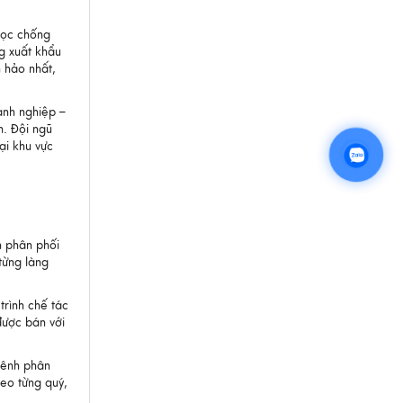
bọc chống
g xuất khẩu
 hảo nhất,
anh nghiệp –
m. Đội ngũ
ại khu vực
n phân phối
từng làng
trình chế tác
được bán với
kênh phân
eo từng quý,