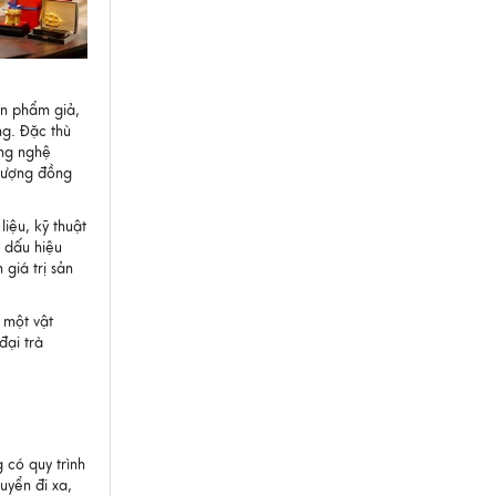
ản phẩm giả,
g. Đặc thù
ừng nghệ
 lượng đồng
iệu, kỹ thuật
 dấu hiệu
giá trị sản
 một vật
đại trà
 có quy trình
uyển đi xa,