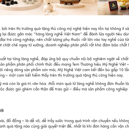
ởi trên thị trường quà tặng thủ công mỹ nghệ hiện nay tồn tại không ít s
 lại được gắn mác "hàng làng nghề Việt Nam" để đánh lừa người tiêu dùn
đại trà công nghiệp, nên chất lượng phụ thuộc rất lớn vào tay nghề của t
oát chặt chẽ ngay từ xưởng, doanh nghiệp phân phối rất khó đảm bảo chất
xuất tại từng làng nghề, đáp ứng bộ quy chuẩn nội bộ nghiêm ngặt về chất l
i sản phẩm phân phối chính thức đều mang Tem Thương hiệu Mỹ Nghệ Việt –
với riêng dòng sản phẩm sơn mài, Mỹ Nghệ Việt cam kết đền bù gấp 10 lần 
g – một cam kết hiếm thấy trên thị trường quà tặng thủ công hiện nay.
ỹ mà còn là giá trị văn hóa. Mỗi món quà từ làng nghề không đơn thuần là
 tộc được gói ghém cẩn thận để trao gửi – điều mà sản phẩm công nghiệp 
Vỡ
i, đồ đồng – là dễ vỡ, dễ trầy xước trong quá trình vận chuyển nếu không
nh quà tặng nào cũng giải quyết triệt để, nhất là khi đơn hàng cần vận ch