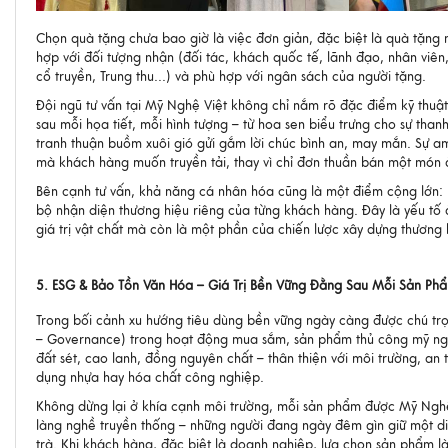
Chọn quà tặng chưa bao giờ là việc đơn giản, đặc biệt là quà tặn
hợp với đối tượng nhận (đối tác, khách quốc tế, lãnh đạo, nhân viên, 
cổ truyền, Trung thu...) và phù hợp với ngân sách của người tặng.
Đội ngũ tư vấn tại Mỹ Nghệ Việt không chỉ nắm rõ đặc điểm kỹ thu
sau mỗi họa tiết, mỗi hình tượng – từ hoa sen biểu trưng cho sự tha
tranh thuận buồm xuôi gió gửi gắm lời chúc bình an, may mắn. Sự am
mà khách hàng muốn truyền tải, thay vì chỉ đơn thuần bán một món đ
Bên cạnh tư vấn, khả năng cá nhân hóa cũng là một điểm cộng lớn: 
bộ nhận diện thương hiệu riêng của từng khách hàng. Đây là yếu t
giá trị vật chất mà còn là một phần của chiến lược xây dựng thương h
5. ESG & Bảo Tồn Văn Hóa – Giá Trị Bền Vững Đằng Sau Mỗi Sản Ph
Trong bối cảnh xu hướng tiêu dùng bền vững ngày càng được chú trọn
– Governance) trong hoạt động mua sắm, sản phẩm thủ công mỹ nghệ m
đất sét, cao lanh, đồng nguyên chất – thân thiện với môi trường, a
dụng nhựa hay hóa chất công nghiệp.
Không dừng lại ở khía cạnh môi trường, mỗi sản phẩm được Mỹ Nghệ
làng nghề truyền thống – những người đang ngày đêm gìn giữ một di
trà. Khi khách hàng, đặc biệt là doanh nghiệp, lựa chọn sản phẩm 