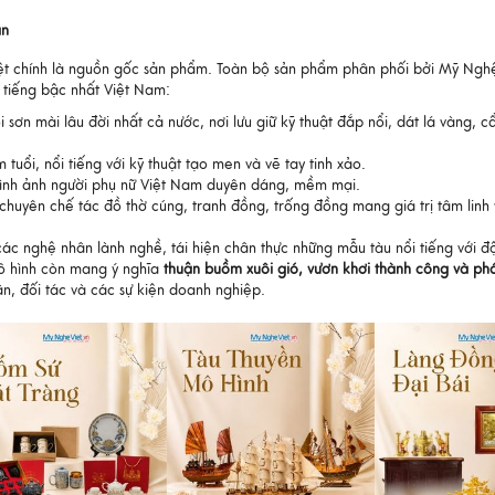
an
iệt chính là nguồn gốc sản phẩm. Toàn bộ sản phẩm phân phối bởi Mỹ Ngh
h tiếng bậc nhất Việt Nam:
 sơn mài lâu đời nhất cả nước, nơi lưu giữ kỹ thuật đắp nổi, dát lá vàng, c
uổi, nổi tiếng với kỹ thuật tạo men và vẽ tay tinh xảo.
 hình ảnh người phụ nữ Việt Nam duyên dáng, mềm mại.
chuyên chế tác đồ thờ cúng, tranh đồng, trống đồng mang giá trị tâm linh
các nghệ nhân lành nghề, tái hiện chân thực những mẫu tàu nổi tiếng với đ
mô hình còn mang ý nghĩa
thuận buồm xuôi gió, vươn khơi thành công và phá
n, đối tác và các sự kiện doanh nghiệp.