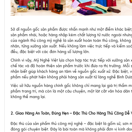
Sở dĩ nguồn gốc sản phẩm được nhấn mạnh như một điểm khác biệt, b
sản phẩm nhái, hoặc hàng nhập kém chất lượng từ nước ngoài nhưng
của ngành thủ công mỹ nghệ là sản xuất hoàn toàn thủ công, không 
nhân, từng xưởng sản xuất. Nếu không làm việc trực tiếp và kiểm s
đều, đặc biệt với các đơn hàng số lượng lớn.
Chính vì vậy, Mỹ Nghệ Việt lựa chọn hợp tác trực tiếp với xưởng sản 
chế tác và độ hoàn thiện sản phẩm trước khi đưa ra thị trường. Mỗ
nhận biết giúp khách hàng an tâm về nguồn gốc xuất xứ. Đặc biệt, 
phẩm nếu phát hiện không phải hàng sản xuất từ làng nghề Bình Dươn
Việc sở hữu nguồn hàng chính gốc không chỉ mang lại giá trị thẩm m
phẩm trang trí, mà còn là một câu chuyện, một lát cắt văn hóa dân
không thể mang lại.
2. Giao Hàng An Toàn, Đúng Hẹn – Đặc Thù Cho Hàng Thủ Công Dễ 
Đặc thù của sản phẩm thủ công mỹ nghệ – đặc biệt là gốm sứ, sơn mà
đóng gói chuyên biệt. Đây là bài toán mà không phải đơn vị kinh doa