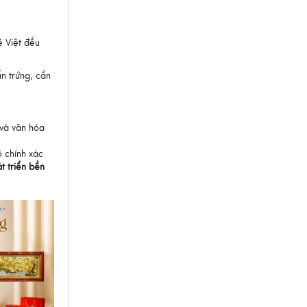
ệ Việt đều
ẩn trứng, cẩn
 và văn hóa
ộ chính xác
t triển bền