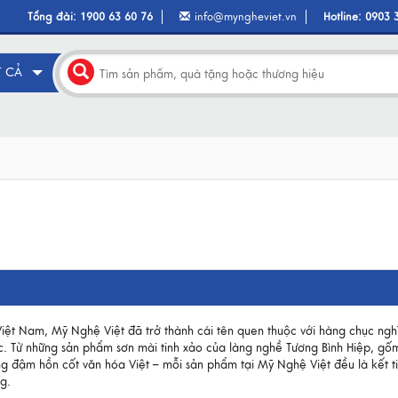
Tổng đài:
1900 63 60 76
info@myngheviet.vn
Hotline:
0903 
T CẢ
Việt Nam, Mỹ Nghệ Việt đã trở thành cái tên quen thuộc với hàng chục ngh
. Từ những sản phẩm sơn mài tinh xảo của làng nghề Tương Bình Hiệp, gốm
 đậm hồn cốt văn hóa Việt – mỗi sản phẩm tại Mỹ Nghệ Việt đều là kết t
g.