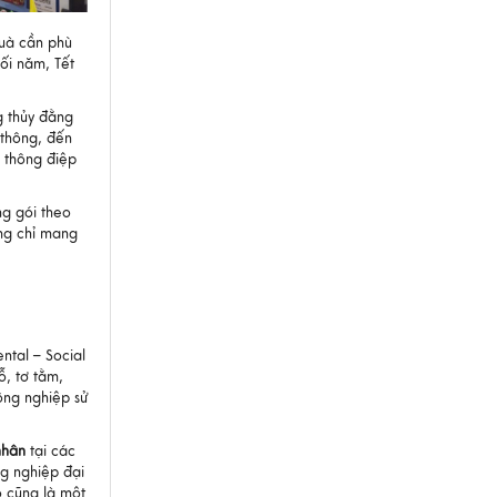
quà cần phù
uối năm, Tết
g thủy đằng
 thông, đến
i thông điệp
ng gói theo
ng chỉ mang
ntal – Social
ỗ, tơ tằm,
ông nghiệp sử
nhân
tại các
ng nghiệp đại
ó cũng là một