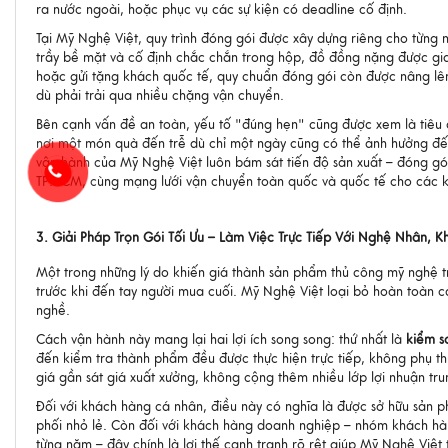
ra nước ngoài, hoặc phục vụ các sự kiện có deadline cố định.
Tại Mỹ Nghệ Việt, quy trình đóng gói được xây dựng riêng cho từn
trầy bề mặt và cố định chắc chắn trong hộp, đồ đồng nặng được gi
hoặc gửi tặng khách quốc tế, quy chuẩn đóng gói còn được nâng lê
dù phải trải qua nhiều chặng vận chuyển.
Bên cạnh vấn đề an toàn, yếu tố "đúng hẹn" cũng được xem là tiêu 
nơi một món quà đến trễ dù chỉ một ngày cũng có thể ảnh hưởng đến 
vận hành của Mỹ Nghệ Việt luôn bám sát tiến độ sản xuất – đóng gói 
TP.HCM, cùng mạng lưới vận chuyển toàn quốc và quốc tế cho các kh
3. Giải Pháp Trọn Gói Tối Ưu – Làm Việc Trực Tiếp Với Nghệ Nhân, 
Một trong những lý do khiến giá thành sản phẩm thủ công mỹ nghệ trê
trước khi đến tay người mua cuối. Mỹ Nghệ Việt loại bỏ hoàn toàn cá
nghề.
Cách vận hành này mang lại hai lợi ích song song: thứ nhất là
kiểm s
đến kiểm tra thành phẩm đều được thực hiện trực tiếp, không phụ th
giá gần sát giá xuất xưởng, không cộng thêm nhiều lớp lợi nhuận tru
Đối với khách hàng cá nhân, điều này có nghĩa là được sở hữu sản 
phối nhỏ lẻ. Còn đối với khách hàng doanh nghiệp – nhóm khách hàn
từng năm – đây chính là lợi thế cạnh tranh rõ rệt giúp Mỹ Nghệ Việt 