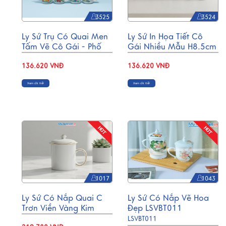
3525
3524
Ly Sứ Trụ Có Quai Men
Ly Sứ In Họa Tiết Cô
Tấm Vẽ Cô Gái - Phố
Gái Nhiều Mẫu H8.5cm
Cổ H8.5cm LSH01.1
LSH01
136.620 VNĐ
136.620 VNĐ
Xem chi tiết
Xem chi tiết
1017
1043
Ly Sứ Có Nắp Quai C
Ly Sứ Có Nắp Vẽ Hoa
Trơn Viền Vàng Kim
Đẹp LSVBT011
LSVBT014
LSVBT011