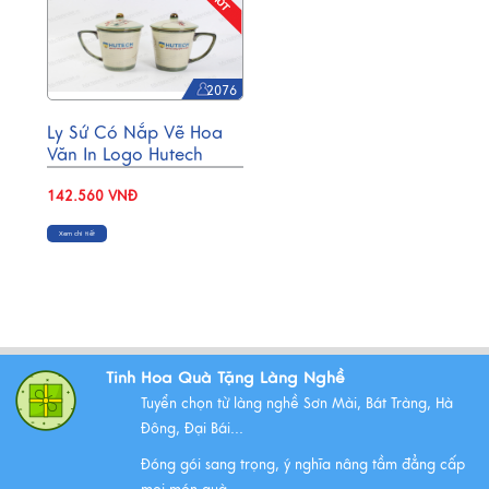
2076
Ly Sứ Có Nắp Vẽ Hoa
Văn In Logo Hutech
MNV-LST04
142.560 VNĐ
Xem chi tiết
Tinh Hoa Quà Tặng Làng Nghề
Tuyển chọn từ làng nghề Sơn Mài, Bát Tràng, Hà
Đông, Đại Bái...
Đóng gói sang trọng, ý nghĩa nâng tầm đẳng cấp