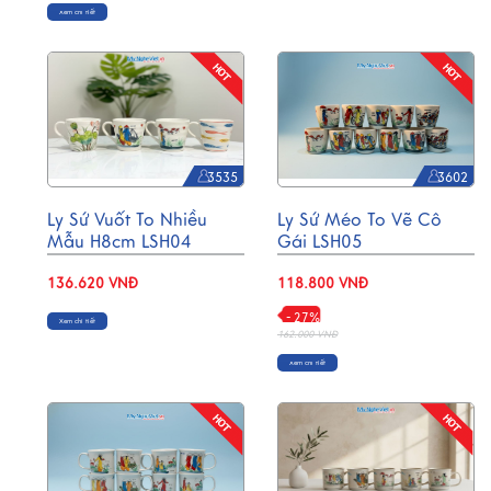
Xem chi tiết
3535
3602
Ly Sứ Vuốt To Nhiều
Ly Sứ Méo To Vẽ Cô
Mẫu H8cm LSH04
Gái LSH05
136.620 VNĐ
118.800 VNĐ
- 27%
Xem chi tiết
162.000 VNĐ
Xem chi tiết