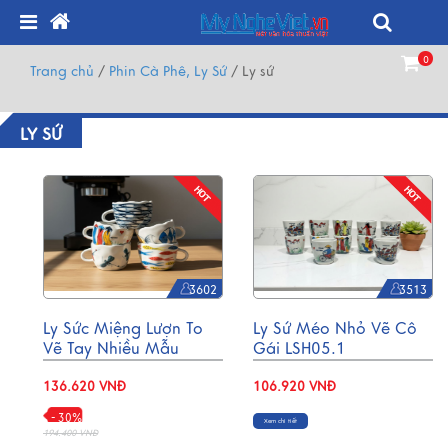
0
Trang chủ
/
Phin Cà Phê, Ly Sứ
/
Ly sứ
LY SỨ
3602
3513
Ly Sức Miệng Lượn To
Ly Sứ Méo Nhỏ Vẽ Cô
Vẽ Tay Nhiều Mẫu
Gái LSH05.1
LSH02
136.620 VNĐ
106.920 VNĐ
- 30%
Xem chi tiết
194.400 VNĐ