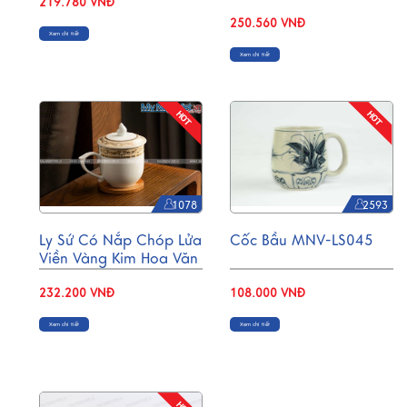
219.780 VNĐ
250.560 VNĐ
Xem chi tiết
Xem chi tiết
1078
2593
Ly Sứ Có Nắp Chóp Lửa
Cốc Bầu MNV-LS045
Viền Vàng Kim Hoa Văn
LSVBT013
232.200 VNĐ
108.000 VNĐ
Xem chi tiết
Xem chi tiết