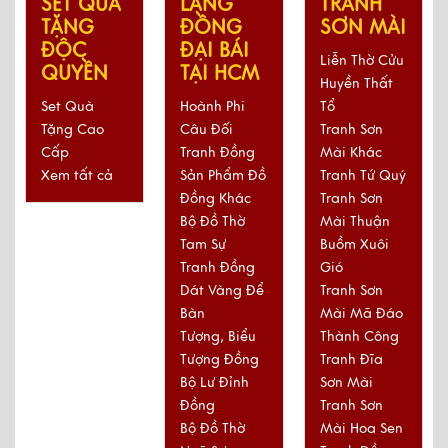
TRANH
LÀNG
SET QUÀ
SƠN MÀI
ĐỒNG
TẶNG
ĐẠI BÁI
ĐỘC
Liễn Thờ Cửu
TẠI HCM
QUYỀN
Huyền Thất
Tổ
Hoành Phi
Set Quà
Tranh Sơn
Câu Đối
Tặng Cao
Mài Khác
Tranh Đồng
Cấp
Tranh Tứ Quý
Sản Phẩm Đồ
Xem tất cả
Tranh Sơn
Đồng Khác
Mài Thuận
Bộ Đồ Thờ
Buồm Xuôi
Tam Sự
Gió
Tranh Đồng
Tranh Sơn
Dát Vàng Để
Mài Mã Đáo
Bàn
Thành Công
Tượng, Biểu
Tranh Đĩa
Tượng Đồng
Sơn Mài
Bộ Lư Đỉnh
Tranh Sơn
Đồng
Mài Hoa Sen
Bộ Đồ Thờ