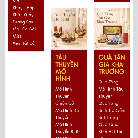
Mài
Khay - Hộp
Khăn Giấy
Tượng Sơn
Mài Cô Gái
Miss
Xem tất cả
QUÀ TÂN
TÀU
GIA KHAI
THUYỀN
TRƯƠNG
MÔ
HÌNH
Quà Tặng
Mô Hình Tàu
Mô Hình
Thuyền
Thuyền
Quà Tặng
Chiến Cổ
Bình Trà Gốm
Mô Hình Du
Bát Tràng
Thuyền
Quà Tặng
Mô Hình
Bình Hút Tài
Thuyền Buôn