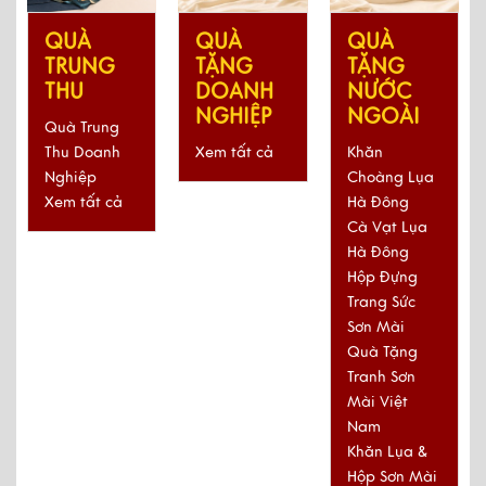
QUÀ
QUÀ
QUÀ
TẶNG
TẶNG
TRUNG
DOANH
NƯỚC
THU
NGHIỆP
NGOÀI
Quà Trung
Xem tất cả
Khăn
Thu Doanh
Choàng Lụa
Nghiệp
Hà Đông
Xem tất cả
Cà Vạt Lụa
Hà Đông
Hộp Đựng
Trang Sức
Sơn Mài
Quà Tặng
Tranh Sơn
Mài Việt
Nam
Khăn Lụa &
Hộp Sơn Mài