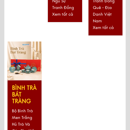
Tranh Đồng
Ngũ Sự
Quê - Địa
Tranh Đồng
Danh Việt
Xem tất cả
Nam
Xem tất cả
BÌNH TRÀ
BÁT
TRÀNG
Bộ Bình Trà
Men Trắng
Hũ Trà Và