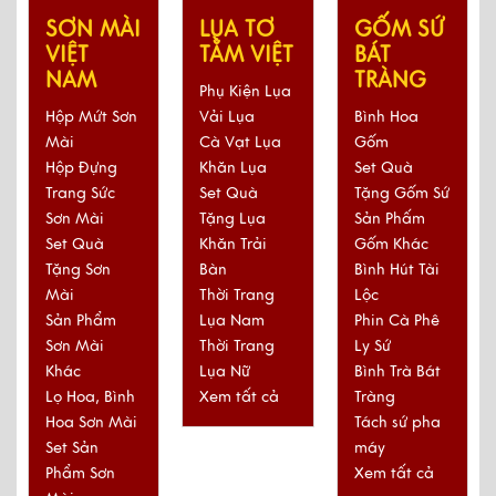
SƠN MÀI
LỤA TƠ
GỐM SỨ
VIỆT
TẰM VIỆT
BÁT
NAM
TRÀNG
Phụ Kiện Lụa
Hộp Mứt Sơn
Vải Lụa
Bình Hoa
Mài
Cà Vạt Lụa
Gốm
Hộp Đựng
Khăn Lụa
Set Quà
Trang Sức
Set Quà
Tặng Gốm Sứ
Sơn Mài
Tặng Lụa
Sản Phấm
Set Quà
Khăn Trải
Gốm Khác
Tặng Sơn
Bàn
Bình Hút Tài
Mài
Thời Trang
Lộc
Sản Phẩm
Lụa Nam
Phin Cà Phê
Sơn Mài
Thời Trang
Ly Sứ
Khác
Lụa Nữ
Bình Trà Bát
Lọ Hoa, Bình
Xem tất cả
Tràng
Hoa Sơn Mài
Tách sứ pha
Set Sản
máy
Phẩm Sơn
Xem tất cả