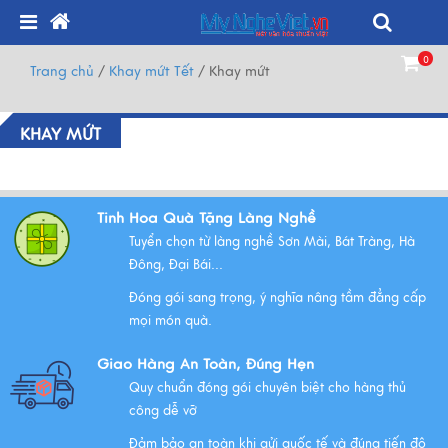
0
Trang chủ
/
Khay mứt Tết
/
Khay mứt
KHAY MỨT
Tinh Hoa Quà Tặng Làng Nghề
Tuyển chọn từ làng nghề Sơn Mài, Bát Tràng, Hà
Đông, Đại Bái...
Đóng gói sang trọng, ý nghĩa nâng tầm đẳng cấp
mọi món quà.
Giao Hàng An Toàn, Đúng Hẹn
Quy chuẩn đóng gói chuyên biệt cho hàng thủ
công dễ vỡ
Đảm bảo an toàn khi gửi quốc tế và đúng tiến độ