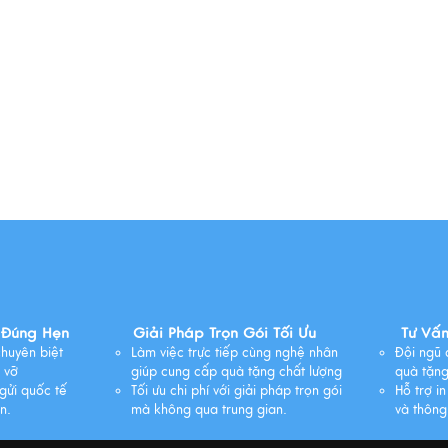
 Đúng Hẹn
Giải Pháp Trọn Gói Tối Ưu
Tư Vấ
huyên biệt
Làm việc trực tiếp cùng nghệ nhân
Đội ngũ 
 vỡ
giúp cung cấp quà tặng chất lượng
quà tặng
gửi quốc tế
Tối ưu chi phí với giải pháp trọn gói
Hỗ trợ in
n.
mà không qua trung gian.
và thông