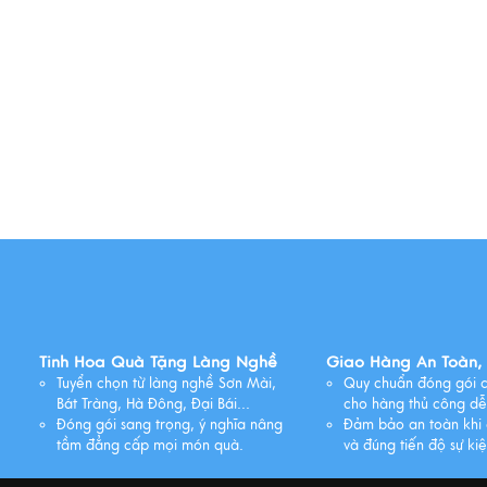
Tinh Hoa Quà Tặng Làng Nghề
Giao Hàng An Toàn,
Tuyển chọn từ làng nghề Sơn Mài,
Quy chuẩn đóng gói c
Bát Tràng, Hà Đông, Đại Bái...
cho hàng thủ công dễ
Đóng gói sang trọng, ý nghĩa nâng
Đảm bảo an toàn khi 
tầm đẳng cấp mọi món quà.
và đúng tiến độ sự kiệ