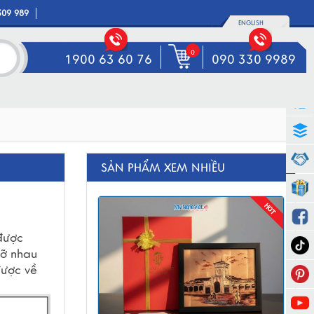
309 989
ENGLISH
0
1900 63 60 76
090 330 9989
SẢN PHẨM XEM NHIỀU
được 
ỡ nhau 
ược về 