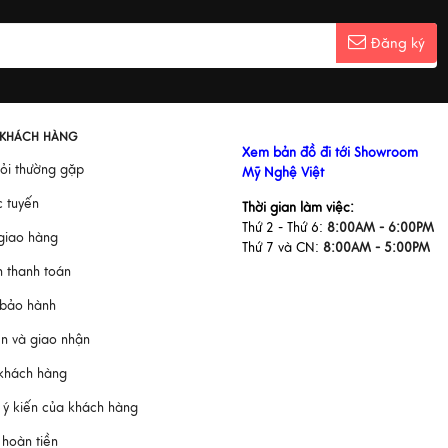
Đăng ký
 KHÁCH HÀNG
hỏi thường gặp
c tuyến
Xem bản đồ đi tới Showroom
 giao hàng
Mỹ Nghệ Việt
h thanh toán
Thời gian làm việc:
Thứ 2 - Thứ 6:
8:00AM - 6:00PM
 bảo hành
Thứ 7 và CN:
8:00AM - 5:00PM
ển và giao nhận
 khách hàng
 ý kiến của khách hàng
à hoàn tiền