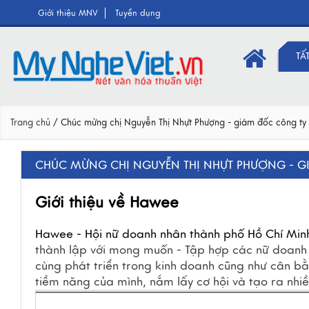
Giới thiệu MNV
Tuyển dụng
TẤ
Trang chủ
/
Chúc mừng chị Nguyễn Thị Nhựt Phượng - giám đốc công ty
CHÚC MỪNG CHỊ NGUYỄN THỊ NHỰT PHƯỢNG - G
Giới thiệu về Hawee
Hawee - Hội nữ doanh nhân thành phố Hồ Chí Min
thành lập với mong muốn - Tập hợp các nữ doanh 
cùng phát triển trong kinh doanh cũng như cân bằn
tiềm năng của mình, nắm lấy cơ hội và tạo ra nhi