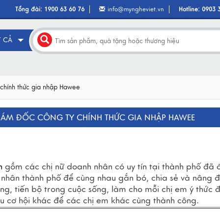
Tổng đài:
1900 63 60 76
info@myngheviet.vn
Hotline:
0903 
T CẢ
 chính thức gia nhập Hawee
IÁM ĐỐC CÔNG TY CHÍNH THỨC GIA NHẬP HAWEE
h 
gồm các chị nữ doanh nhân có uy tín tại thành phố đã 
nhân thành phố để cùng nhau gắn bó, chia sẻ và nâng đ
g, tiến bộ trong cuộc sống, làm cho mỗi chị em ý thức đ
ều cơ hội khác để các chị em khác cùng thành công.