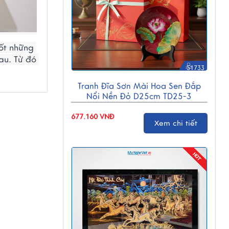
ốt những 
au. Từ đó 
51733
Tranh Đĩa Sơn Mài Hoa Sen Đắp
Nổi Nền Đỏ D25cm TD25-3
677.160 VNĐ
Xem chi tiết