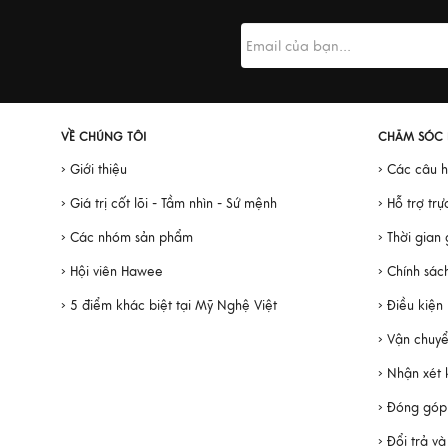
VỀ CHÚNG TÔI
CHĂM SÓC
› Giới thiệu
› Các câu 
› Giá trị cốt lõi - Tầm nhìn - Sứ mệnh
› Hỗ trợ trự
› Các nhóm sản phẩm
› Thời gian
› Hội viên Hawee
› Chính sác
› 5 điểm khác biệt tại Mỹ Nghệ Việt
› Điều kiện
› Vận chuy
› Nhận xét
› Đóng góp
› Đổi trả v