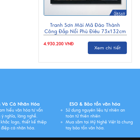
28569
Tranh Sơn Mài Mã Đáo Thành
Công Đắp Nổi Phù Điêu 73x132cm
TSM7138-3
4.930.200 VNĐ
Xem chi tiết
n Và Cá Nhân Hóa
ESG & Bảo tồn văn hóa
am hiểu văn hóa tư vấn
Sử dụng nguyên liệu tự nhiên an
 ý nghĩa, làng nghề.
toàn từ thiên nhiên
 khắc logo, thiết kế thiệp
Mua sắm tại Mỹ Nghệ Việt là chung
 điệp cá nhân hóa.
tay bảo tồn văn hóa.