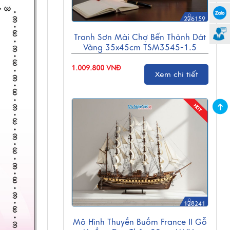
226159
Tranh Sơn Mài Chợ Bến Thành Dát
Vàng 35x45cm TSM3545-1.5
1.009.800 VNĐ
Xem chi tiết
128241
Mô Hình Thuyền Buồm France II Gỗ