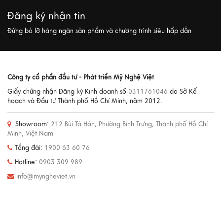
Đăng ký nhận tin
Đừng bỏ lỡ hàng ngàn sản phẩm và chương trình siêu hấp dẫn
Công ty cổ phẩn đầu tư - Phát triển Mỹ Nghệ Việt
Giấy chứng nhận Đăng ký Kinh doanh số
0311761046
do Sở Kế
hoạch và Đầu tư Thành phố Hồ Chí Minh, năm 2012.
Showroom:
212 Bùi Tá Hán, Phường Bình Trưng, Thành phố Hồ Chí
Minh, Việt Nam
Tổng đài:
1900 63 60 76
Hotline:
0903 309 989
info@myngheviet.vn