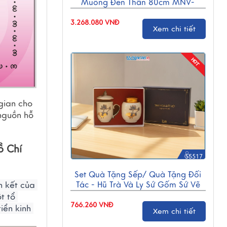
Muồng Đen Thân 80cm MNV-
TB02/1
3.268.080 VNĐ
Xem chi tiết
gian cho 
nguồn hỗ 
 Chí 
55517
Set Quà Tặng Sếp/ Quà Tặng Đối
 kết của 
Tác - Hũ Trà Và Ly Sứ Gốm Sứ Vẽ
Hoa Sen CBG001
 tổ 
766.260 VNĐ
ển kinh 
Xem chi tiết