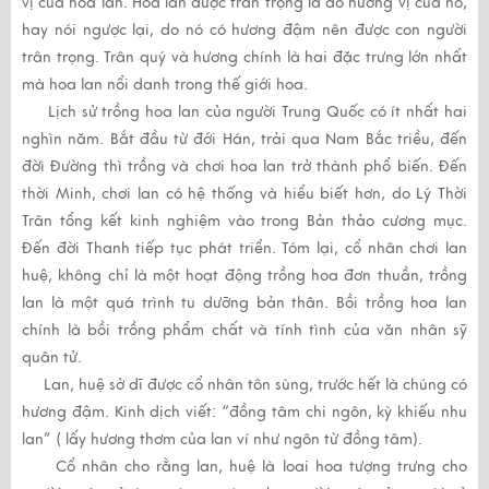
vị của hoa lan. Hoa lan được trân trọng là do hương vị của nó,
hay nói ngược lại, do nó có hương đậm nên được con người
trân trọng. Trân quý và hương chính là hai đặc trưng lớn nhất
mà hoa lan nổi danh trong thế giới hoa.
Lịch sử trồng hoa lan của người Trung Quốc có ít nhất hai
nghìn năm. Bắt đầu từ đới Hán, trải qua Nam Bắc triều, đến
đờì Đường thì trồng và chơi hoa lan trở thành phổ biến. Đến
thời Minh, chơi lan có hệ thống và hiểu biết hơn, do Lý Thời
Trân tổng kết kinh nghiệm vào trong Bản thảo cương mục.
Đến đời Thanh tiếp tục phát triển. Tóm lại, cổ nhân chơi lan
huệ, không chỉ là một hoạt động trồng hoa đơn thuần, trồng
lan là một quá trình tu dưỡng bản thân. Bồi trồng hoa lan
chính là bồi trồng phẩm chất và tính tình của văn nhân sỹ
quân tử.
Lan, huệ sở dĩ được cổ nhân tôn sùng, trước hết là chúng có
hương đậm. Kinh dịch viết: “đồng tâm chi ngôn, kỳ khiếu nhu
lan” ( lấy hương thơm của lan ví như ngôn từ đồng tâm).
Cổ nhân cho rằng lan, huệ là loai hoa tượng trưng cho