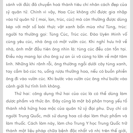
sánh với đức đã chuyển hoá thành tiêu chí nhân cách đẹp của
sỹ quân tử. Chính vì vậy, Hoa Cúc không chỉ được gia nhập
vào tứ quân tử ( mai, lan, trúc, cúc) mà còn thường được dùng
kép với một số loài thực vật xanh bốn mùa như Tùng, trúc:
người ta thường gọi: Tùng Cúc, Trúc cúc. Đào Uyên Minh vố
cùng yêu cúc, nhà ông có một vườn cúc. Khi nghỉ hưu trở về
nhà, ánh mắt đầu tiên ông nhìn là: tùng cúc đều còn tồn tại.
Điều này mang lại cho ông sự an ủi vô cùng to lớn về mặt tâm
linh. Những khi rãnh rỗi, ông thường ngồi dưới cây tùng xanh,
tay cầm bó cúc to, uống rượu thưởng hoa, nếu có buồn phiền
ông đi vào vườn cúc. Khi bước vào vườn cúc ông như bước vào
cảnh giới hư tĩnh linh không.
Thứ hai: công dụng thứ hai của cúc là có thể dùng làm
dược phẩm và thức ăn. Đây cũng là một bộ phận trọng yếu tổ
thành nhã hứng hoa mộc của quân tử sỹ đại phu. Duy chỉ có
người Trung Quốc, mới sử dung hoa cỏ dại làm thực phẩm và
làm thuốc. Cách làm này, làm cho Trung Y học Trung Quốc trở
thành một liệu pháp chữa bệnh độc nhất vô nhị trên thế giới,