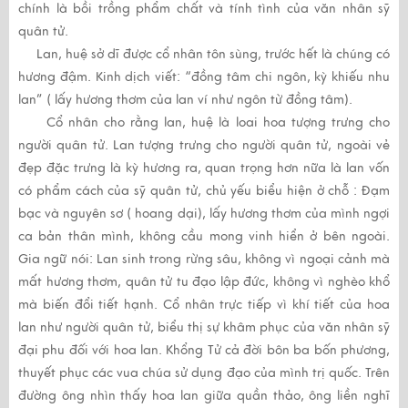
chính là bồi trồng phẩm chất và tính tình của văn nhân sỹ
quân tử.
Lan, huệ sở dĩ được cổ nhân tôn sùng, trước hết là chúng có
hương đậm. Kinh dịch viết: “đồng tâm chi ngôn, kỳ khiếu nhu
lan” ( lấy hương thơm của lan ví như ngôn từ đồng tâm).
Cổ nhân cho rằng lan, huệ là loai hoa tượng trưng cho
người quân tử. Lan tượng trưng cho người quân tử, ngoài vẻ
đẹp đặc trưng là kỳ hương ra, quan trọng hơn nữa là lan vốn
có phẩm cách của sỹ quân tử, chủ yếu biểu hiện ở chỗ : Đạm
bạc và nguyên sơ ( hoang dại), lấy hương thơm của mình ngợi
ca bản thân mình, không cầu mong vinh hiển ở bên ngoài.
Gia ngữ nói: Lan sinh trong rừng sâu, không vì ngoại cảnh mà
mất hương thơm, quân tử tu đạo lập đức, không vì nghèo khổ
mà biến đổi tiết hạnh. Cổ nhân trực tiếp vì khí tiết của hoa
lan như người quân tử, biểu thị sự khâm phục của văn nhân sỹ
đại phu đối với hoa lan. Khổng Tử cả đời bôn ba bốn phương,
thuyết phục các vua chúa sử dụng đạo của mình trị quốc. Trên
đường ông nhìn thấy hoa lan giữa quần thảo, ông liền nghĩ