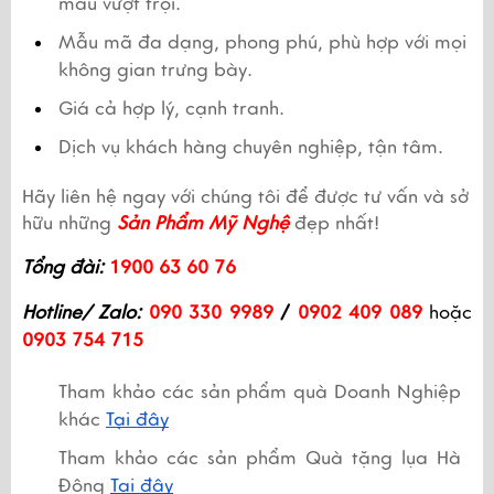
màu vượt trội.
Mẫu mã đa dạng, phong phú, phù hợp với mọi 
không gian trưng bày.
Giá cả hợp lý, cạnh tranh.
Dịch vụ khách hàng chuyên nghiệp, tận tâm.
Hãy liên hệ ngay với chúng tôi để được tư vấn và sở 
hữu những 
Sản Phẩm Mỹ Nghệ
 đẹp nhất! 
Tổng đài:
1900 63 60 76
Hotline/ Zalo:
090 330 9989
 /
 0902 409 089
 hoặc 
0903 754 715
Tham khảo các sản phẩm quà Doanh Nghiệp 
khác 
Tại đây
Tham khảo các sản phẩm Quà tặng lụa Hà 
Đông 
Tại đây