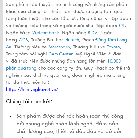
Sản phẩm Tàu thuyền mô hình cùng với những sản phẩm
khác của chúng tôi nhiều năm được sử dụng làm quà
tặng thân thuộc cho các tổ chức, tông công ty, tập đoàn
và thương hiệu trong và ngoài nước như: Tập đoàn
,
FPT
Ngân hàng
, Ngân hàng
, Ngân
Vietcombank
BIDV
hàng
, Trường Đại học
, Gạch
OCB
Hutech
Đồng Tâm Long
, Thương hiệu xe
, Thương hiệu xe
,
An
Mercesdes
Toyota
Trung tâm hội nghị
. Mỹ Nghệ Việt là đơn
Gem Center
vị đã thực hiện được những đơn hàng lớn trên
10.000
cho các công ty lớn. Qúy khách có thể trải
phần quà tặng
nghiệm các dịch vụ quà tặng doanh nghiệp mà chúng
tôi đã thực hiện tại:
https://hi.myngheviet.vn/
Chúng tôi cam kết:
Sản phẩm được chế tác hoàn toàn thủ công 
bởi những nghệ nhân lành nghề, đảm bảo 
chất lượng cao, thiết kế độc đáo và độ bền 