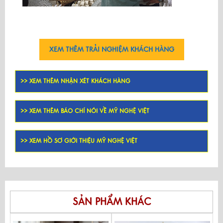
XEM THÊM TRẢI NGHIỆM KHÁCH HÀNG
>> XEM THÊM NHẬN XÉT KHÁCH HÀNG
>> XEM THÊM BÁO CHÍ NÓI VỀ MỸ NGHỆ VIỆT
>> XEM HỒ SƠ GIỚI THIỆU MỸ NGHỆ VIỆT
SẢN PHẨM KHÁC