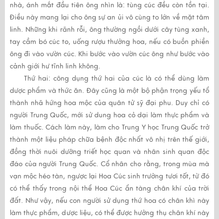
nhà, ánh mắt đầu tiên ông nhìn là: tùng cúc đều còn tồn tại.
Điều này mang lại cho ông sự an ủi vô cùng to lớn về mặt tâm
linh. Những khi rãnh rỗi, ông thường ngồi dưới cây tùng xanh,
tay cầm bó cúc to, uống rượu thưởng hoa, nếu có buồn phiền
ông đi vào vườn cúc. Khi bước vào vườn cúc ông như bước vào
cảnh giới hư tĩnh linh không.
Thứ hai: công dụng thứ hai của cúc là có thể dùng làm
dược phẩm và thức ăn. Đây cũng là một bộ phận trọng yếu tổ
thành nhã hứng hoa mộc của quân tử sỹ đại phu. Duy chỉ có
người Trung Quốc, mới sử dung hoa cỏ dại làm thực phẩm và
làm thuốc. Cách làm này, làm cho Trung Y học Trung Quốc trở
thành một liệu pháp chữa bệnh độc nhất vô nhị trên thế giới,
đồng thời nuôi dưỡng triết học quan và nhân sinh quan độc
đáo của người Trung Quốc. Cổ nhân cho rằng, trong mùa mà
vạn mộc héo tàn, ngược lại Hoa Cúc sinh trưởng tươi tốt, từ đó
có thể thấy trong nội thể Hoa Cúc ẩn tàng chân khí của trời
đất. Như vậy, nếu con người sử dụng thứ hoa có chân khì này
làm thực phẩm, dược liệu, có thể được hưởng thụ chân khí này