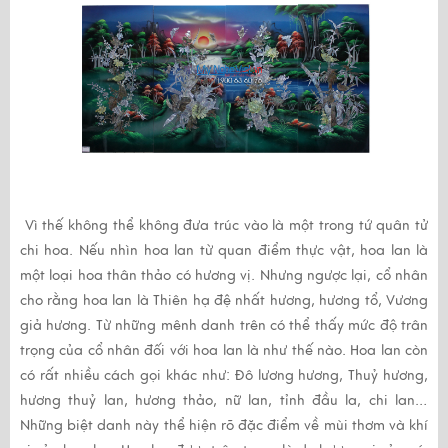
Vì thế không thể không đưa trúc vào là một trong tứ quân tử
chi hoa. Nếu nhìn hoa lan từ quan điểm thực vật, hoa lan là
một loại hoa thân thảo có hương vị. Nhưng ngược lại, cổ nhân
cho rằng hoa lan là Thiên hạ đệ nhất hương, hương tổ, Vương
giả hương. Từ những mênh danh trên có thể thấy mức độ trân
trọng của cổ nhân đối với hoa lan là như thế nào. Hoa lan còn
có rất nhiều cách gọi khác như: Đô lương hương, Thuỷ hương,
hương thuỷ lan, hương thảo, nữ lan, tỉnh đầu la, chi lan…
Những biệt danh này thể hiện rõ đặc điểm về mùi thơm và khí