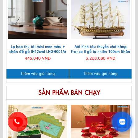
Lọ hoa thu tài mini men màu +
Mô hình tàu thuyền chở hàng
chân đế gỗ (H12cm) LHGH001M
France II gỗ tự nhiên 100cm (thân
80Cm) MNV-TB02
446.040 VNĐ
3.268.080 VNĐ
Thêm vào giỏ hàng
Thêm vào giỏ hàng
SẢN PHẨM BÁN CHẠY