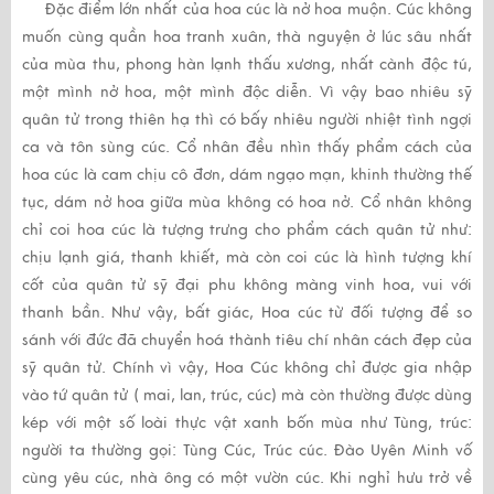
Đặc điểm lớn nhất của hoa cúc là nở hoa muộn. Cúc không
muốn cùng quần hoa tranh xuân, thà nguyện ở lúc sâu nhất
của mùa thu, phong hàn lạnh thấu xương, nhất cành độc tú,
một mình nở hoa, một mình độc diễn. Vì vậy bao nhiêu sỹ
quân tử trong thiên hạ thì có bấy nhiêu người nhiệt tình ngợi
ca và tôn sùng cúc. Cổ nhân đều nhìn thấy phẩm cách của
hoa cúc là cam chịu cô đơn, dám ngạo mạn, khinh thường thế
tục, dám nở hoa giữa mùa không có hoa nở. Cổ nhân không
chỉ coi hoa cúc là tượng trưng cho phẩm cách quân tử như:
chịu lạnh giá, thanh khiết, mà còn coi cúc là hình tượng khí
cốt của quân tử sỹ đại phu không màng vinh hoa, vui với
thanh bần. Như vậy, bất giác, Hoa cúc từ đối tượng để so
sánh với đức đã chuyển hoá thành tiêu chí nhân cách đẹp của
sỹ quân tử. Chính vì vậy, Hoa Cúc không chỉ được gia nhập
vào tứ quân tử ( mai, lan, trúc, cúc) mà còn thường được dùng
kép với một số loài thực vật xanh bốn mùa như Tùng, trúc:
người ta thường gọi: Tùng Cúc, Trúc cúc. Đào Uyên Minh vố
cùng yêu cúc, nhà ông có một vườn cúc. Khi nghỉ hưu trở về