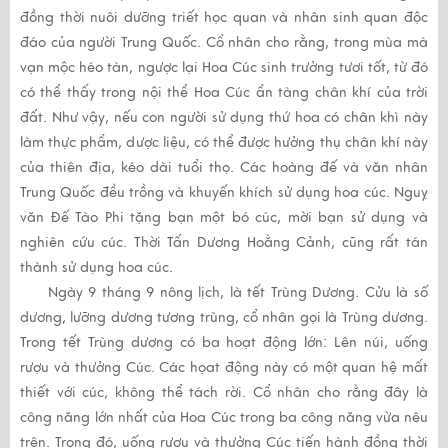
đồng thời nuôi dưỡng triết học quan và nhân sinh quan độc
đáo của người Trung Quốc. Cổ nhân cho rằng, trong mùa mà
vạn mộc héo tàn, ngược lại Hoa Cúc sinh trưởng tươi tốt, từ đó
có thể thấy trong nội thể Hoa Cúc ẩn tàng chân khí của trời
đất. Như vậy, nếu con người sử dụng thứ hoa có chân khì này
làm thực phẩm, dược liệu, có thể được hưởng thụ chân khí này
của thiên địa, kéo dài tuổi thọ. Các hoàng đế và văn nhân
Trung Quốc đều trồng và khuyến khích sử dụng hoa cúc. Nguỵ
văn Đế Tào Phi tặng bạn một bó cúc, mời bạn sử dụng và
nghiên cứu cúc. Thời Tấn Dương Hoằng Cảnh, cũng rất tán
thành sử dụng hoa cúc.
Ngày 9 tháng 9 nông lịch, là tết Trùng Dương. Cửu là số
dương, lưỡng dương tương trùng, cổ nhân gọi là Trùng dương.
Trong tết Trùng dương có ba hoạt động lớn: Lên núi, uống
rượu và thưởng Cúc. Các họat động này có một quan hệ mất
thiết với cúc, không thể tách rời. Cổ nhân cho rằng đây là
công năng lớn nhất của Hoa Cúc trong ba công năng vừa nêu
trên. Trong đó, uống rượu và thưởng Cúc tiến hành đồng thời