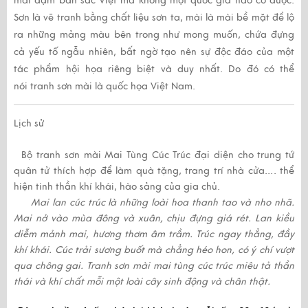
mài đậm bản sắc Việt mà không một quốc gia nào có được.
Sơn là vẽ tranh bằng chất liệu sơn ta, mài là mài bề mặt để lộ
ra những mảng màu bên trong như mong muốn, chứa đựng
cả yếu tố ngẫu nhiên, bất ngờ tạo nên sự độc đáo của một
tác phẩm hội họa riêng biệt và duy nhất. Do đó có thể
nói
tranh sơn mài
là quốc họa Việt Nam.
Lịch sử
Bộ
tranh sơn mài Mai Tùng Cúc Trúc
đại diện cho trung tứ
quân tử thích hợp để làm quà tặng, trang trí nhà cửa…. thể
hiện tinh thần khí khái, hào sảng của gia chủ.
Mai lan cúc trúc là những loài hoa thanh tao và nho nhã.
Mai nở vào mùa đông và xuân, chịu đựng giá rét. Lan kiều
diễm mảnh mai, hương thơm âm trầm. Trúc ngay thẳng, đầy
khí khái. Cúc trải sương buốt mà chẳng héo hon, có ý chí vượt
qua chông gai.
Tranh sơn mài mai tùng cúc trúc
miêu tả thần
thái và khí chất mỗi một loài cây sinh động và chân thật.