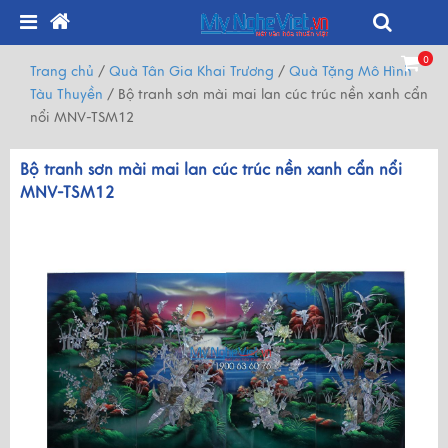
0
Trang chủ
/
Quà Tân Gia Khai Trương
/
Quà Tặng Mô Hình
Tàu Thuyền
/
Bộ tranh sơn mài mai lan cúc trúc nền xanh cẩn
nổi MNV-TSM12
Bộ tranh sơn mài mai lan cúc trúc nền xanh cẩn nổi
MNV-TSM12