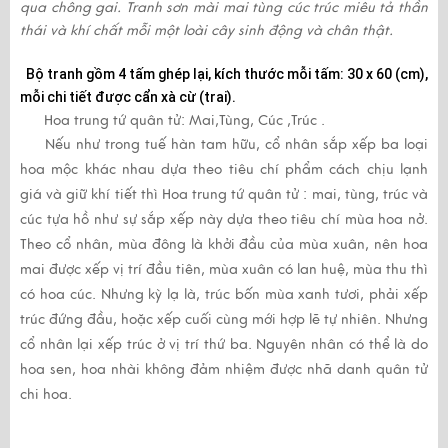
qua chông gai.
Tranh sơn mài mai tùng cúc trúc
miêu tả thần
thái và khí chất mỗi một loài cây sinh động và chân thật.
Bộ tranh gồm 4 tấm ghép lại, kích thước mỗi tấm: 30 x 60 (cm),
mỗi chi tiết được cẩn xà cừ (trai).
Hoa trung tứ quân tử: Mai,Tùng, Cúc ,Trúc .
Nếu như trong tuế hàn tam hữu, cổ nhân sắp xếp ba loại
hoa mộc khác nhau dựa theo tiêu chí phẩm cách chịu lạnh
giá và giữ khí tiết thì Hoa trung tứ quân tử : mai, tùng, trúc và
cúc tựa hồ như sự sắp xếp này dựa theo tiêu chí mùa hoa nở.
Theo cổ nhân, mùa đông là khởi đầu của mùa xuân, nên hoa
mai được xếp vị trí đầu tiên, mùa xuân có lan huệ, mùa thu thì
có hoa cúc. Nhưng kỳ lạ là, trúc bốn mùa xanh tươi, phải xếp
trúc đứng đầu, hoặc xếp cuối cùng mới hợp lẽ tự nhiên. Nhưng
cổ nhân lại xếp trúc ở vị trí thứ ba. Nguyên nhân có thể là do
hoa sen, hoa nhài không đảm nhiệm được nhã danh quân tử
chi hoa.