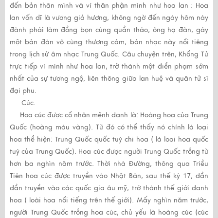
đến bản thân mình và ví thân phận mình như hoa lan : Hoa
lan vốn dĩ là vương giả hương, không ngờ đến ngày hôm này
đành phải làm đồng bọn cùng quần thảo, ông hạ đàn, gảy
một bản đàn vô cùng thương cảm, bản nhạc này nổi tiêng
trong lịch sử âm nhạc Trung Quốc. Câu chuyện trên, Khổng Tử
trực tiếp ví mình như hoa lan, trở thành một điển phạm sớm
nhất của sự tương ngộ, liên thông giữa lan huệ và quân tử sĩ
đại phu.
Cúc.
Hoa cúc được cổ nhân mệnh danh là: Hoàng hoa của Trung
Quốc (hoàng màu vàng). Từ đó có thể thấy nó chính là loại
hoa thể hiện: Trung Quốc quốc tuỳ chi hoa ( là loai hoa quốc
tuý của Trung Quốc). Hoa cúc được người Trung Quốc trồng từ
hơn ba nghìn năm trước. Thời nhà Đường, thông qua Triều
Tiên hoa cúc được truyền vào Nhật Bản, sau thế kỷ 17, dần
dần truyền vào các quốc gia âu mỹ, trở thành thế giới danh
hoa ( loài hoa nổi tiếng trên thế giới). Mấy nghìn năm trước,
người Trung Quốc trồng hoa cúc, chủ yếu là hoàng cúc (cúc