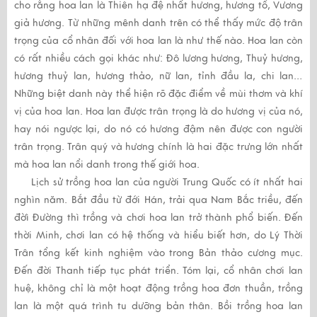
cho rằng hoa lan là Thiên hạ đệ nhất hương, hương tổ, Vương
giả hương. Từ những mênh danh trên có thể thấy mức độ trân
trọng của cổ nhân đối với hoa lan là như thế nào. Hoa lan còn
có rất nhiều cách gọi khác như: Đô lương hương, Thuỷ hương,
hương thuỷ lan, hương thảo, nữ lan, tỉnh đầu la, chi lan…
Những biệt danh này thể hiện rõ đặc điểm về mùi thơm và khí
vị của hoa lan. Hoa lan được trân trọng là do hương vị của nó,
hay nói ngược lại, do nó có hương đậm nên được con người
trân trọng. Trân quý và hương chính là hai đặc trưng lớn nhất
mà hoa lan nổi danh trong thế giới hoa.
Lịch sử trồng hoa lan của người Trung Quốc có ít nhất hai
nghìn năm. Bắt đầu từ đới Hán, trải qua Nam Bắc triều, đến
đờì Đường thì trồng và chơi hoa lan trở thành phổ biến. Đến
thời Minh, chơi lan có hệ thống và hiểu biết hơn, do Lý Thời
Trân tổng kết kinh nghiệm vào trong Bản thảo cương mục.
Đến đời Thanh tiếp tục phát triển. Tóm lại, cổ nhân chơi lan
huệ, không chỉ là một hoạt động trồng hoa đơn thuần, trồng
lan là một quá trình tu dưỡng bản thân. Bồi trồng hoa lan