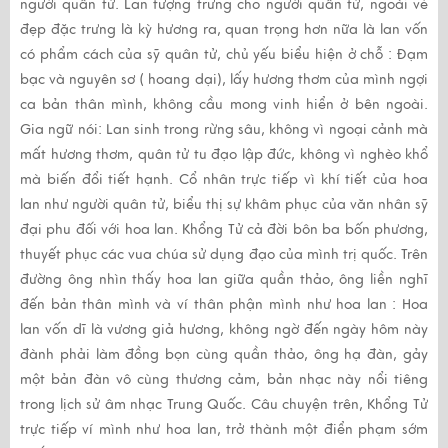
người quân tử. Lan tượng trưng cho người quân tử, ngoài vẻ
đẹp đặc trưng là kỳ hương ra, quan trọng hơn nữa là lan vốn
có phẩm cách của sỹ quân tử, chủ yếu biểu hiện ở chỗ : Đạm
bạc và nguyên sơ ( hoang dại), lấy hương thơm của mình ngợi
ca bản thân mình, không cầu mong vinh hiển ở bên ngoài.
Gia ngữ nói: Lan sinh trong rừng sâu, không vì ngoại cảnh mà
mất hương thơm, quân tử tu đạo lập đức, không vì nghèo khổ
mà biến đổi tiết hạnh. Cổ nhân trực tiếp vì khí tiết của hoa
lan như người quân tử, biểu thị sự khâm phục của văn nhân sỹ
đại phu đối với hoa lan. Khổng Tử cả đời bôn ba bốn phương,
thuyết phục các vua chúa sử dụng đạo của mình trị quốc. Trên
đường ông nhìn thấy hoa lan giữa quần thảo, ông liền nghĩ
đến bản thân mình và ví thân phận mình như hoa lan : Hoa
lan vốn dĩ là vương giả hương, không ngờ đến ngày hôm này
đành phải làm đồng bọn cùng quần thảo, ông hạ đàn, gảy
một bản đàn vô cùng thương cảm, bản nhạc này nổi tiêng
trong lịch sử âm nhạc Trung Quốc. Câu chuyện trên, Khổng Tử
trực tiếp ví mình như hoa lan, trở thành một điển phạm sớm