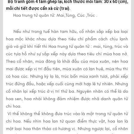
Bộ tranh gồm 4 tấm ghép lại, kích thước mỗi tấm: 30 x 60 (cm),
mỗi chi tiết được cẩn xà cừ (trai).
Hoa trung tứ quân tử: Mai,Tùng, Cúc ,Trúc .
Nếu như trong tuế hàn tam hữu, cổ nhân sắp xếp ba loại
hoa mộc khác nhau dựa theo tiêu chí phẩm cách chịu lạnh
giá và giữ khí tiết thì Hoa trung tứ quân tử : mai, tùng, trúc và
cúc tựa hồ như sự sắp xếp này dựa theo tiêu chí mùa hoa nở.
Theo cổ nhân, mùa đông là khởi đầu của mùa xuân, nên hoa
mai được xếp vị trí đầu tiên, mùa xuân có lan huệ, mùa thu thì
có hoa cúc. Nhưng kỳ lạ là, trúc bốn mùa xanh tươi, phải xếp
trúc đứng đầu, hoặc xếp cuối cùng mới hợp lẽ tự nhiên. Nhưng
cổ nhân lại xếp trúc ở vị trí thứ ba. Nguyên nhân có thể là do
hoa sen, hoa nhài không đảm nhiệm được nhã danh quân tử
chi hoa.
Vì thế không thể không đưa trúc vào là một trong tứ quân tử
chi hoa. Nếu nhìn hoa lan từ quan điểm thực vật, hoa lan là
một loại hoa thân thảo có hương vị. Nhưng ngược lại, cổ nhân