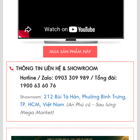
MUA SẢN PHẨM NÀY
THÔNG TIN LIÊN HỆ & SHOWROOM
Hotline / Zalo: 0903 309 989 / Tổng đài:
1900 63 60 76
212 Bùi Tá Hán, Phường Bình Trưng,
Showroom:
TP. HCM, Việt Nam
(An Phú cũ - Sau lưng
Mega Market)