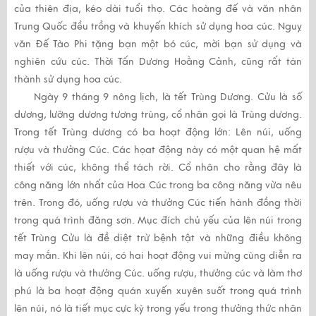
của thiên địa, kéo dài tuổi thọ. Các hoàng đế và văn nhân
Trung Quốc đều trồng và khuyến khích sử dụng hoa cúc. Nguỵ
văn Đế Tào Phi tặng bạn một bó cúc, mời bạn sử dụng và
nghiên cứu cúc. Thời Tấn Dương Hoằng Cảnh, cũng rất tán
thành sử dụng hoa cúc.
Ngày 9 tháng 9 nông lịch, là tết Trùng Dương. Cửu là số
dương, lưỡng dương tương trùng, cổ nhân gọi là Trùng dương.
Trong tết Trùng dương có ba hoạt động lớn: Lên núi, uống
rượu và thưởng Cúc. Các họat động này có một quan hệ mất
thiết với cúc, không thể tách rời. Cổ nhân cho rằng đây là
công năng lớn nhất của Hoa Cúc trong ba công năng vừa nêu
trên. Trong đó, uống rượu và thưởng Cúc tiến hành đồng thời
trong quá trình đăng sơn. Mục đích chủ yếu của lên núi trong
tết Trùng Cửu là đề diệt trừ bệnh tật và những điều không
may mắn. Khi lên núi, có hai hoạt động vui mừng cùng diễn ra
là uống rượu và thưởng Cúc. uống rượu, thưởng cúc và làm thơ
phú là ba hoạt động quán xuyến xuyên suốt trong quá trình
lên núi, nó là tiết mục cực kỳ trong yếu trong thưởng thức nhân