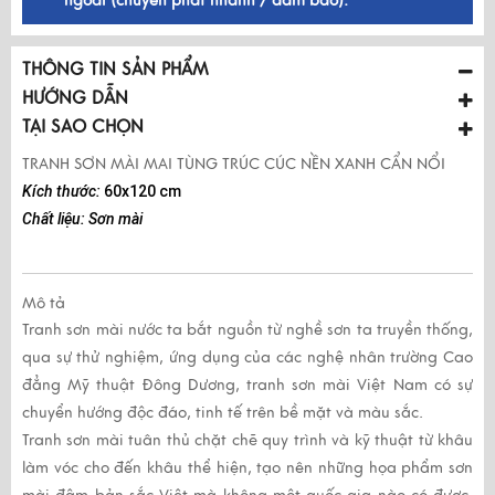
ngoài (chuyển phát nhanh / đảm bảo).
THÔNG TIN SẢN PHẨM
HƯỚNG DẪN
TẠI SAO CHỌN
TRANH SƠN MÀI MAI TÙNG TRÚC CÚC NỀN XANH CẨN NỔI
Kích thước:
60x120 cm
Chất liệu: Sơn mài
Mô tả
Tranh sơn mài
nước ta bắt nguồn từ nghề sơn ta truyền thống,
qua sự thử nghiệm, ứng dụng của các nghệ nhân trường Cao
đẳng Mỹ thuật Đông Dương,
tranh sơn mài
Việt Nam có sự
chuyển hướng độc đáo, tinh tế trên bề mặt và màu sắc.
Tranh sơn mài
tuân thủ chặt chẽ quy trình và kỹ thuật từ khâu
làm vóc cho đến khâu thể hiện, tạo nên những họa phẩm sơn