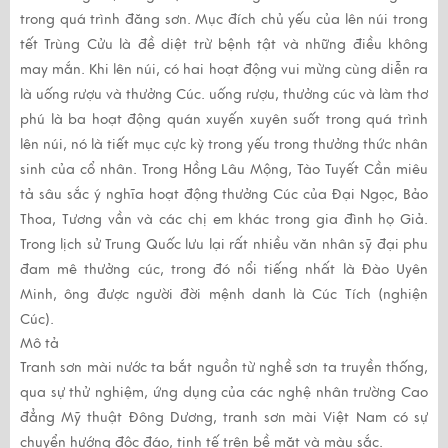
trong quá trình đăng sơn. Mục đích chủ yếu của lên núi trong
tết Trùng Cửu là đề diệt trừ bệnh tật và những điều không
may mắn. Khi lên núi, có hai hoạt động vui mừng cùng diễn ra
là uống rượu và thưởng Cúc. uống rượu, thưởng cúc và làm thơ
phú là ba hoạt động quán xuyến xuyên suốt trong quá trình
lên núi, nó là tiết mục cực kỳ trong yếu trong thưởng thức nhân
sinh của cổ nhân. Trong Hồng Lâu Mộng, Tào Tuyết Cần miêu
tả sâu sắc ý nghĩa hoạt động thưởng Cúc của Đại Ngọc, Bảo
Thoa, Tương vần và các chị em khác trong gia đình họ Giả.
Trong lịch sử Trung Quốc lưu lại rất nhiều văn nhân sỹ đại phu
đam mê thưởng cúc, trong đó nổi tiếng nhất là Đào Uyên
Minh, ông được người đời mệnh danh là Cúc Tích (nghiện
Cúc).
Mô tả
Tranh sơn mài
nước ta bắt nguồn từ nghề sơn ta truyền thống,
qua sự thử nghiệm, ứng dụng của các nghệ nhân trường Cao
đẳng Mỹ thuật Đông Dương,
tranh sơn mài
Việt Nam có sự
chuyển hướng độc đáo, tinh tế trên bề mặt và màu sắc.