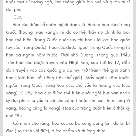
nhất của sự tương ngộ, liên thông giữa lan huệ và quân tử sĩ
đại phu.
Cúc.
Hoa cúc được cổ nhân mệnh danh là: Hoàng hoa của Trung
Quốc (hoàng màu vàng). Từ đó có thể thấy nó chính là loại
hoa thể hiện: Trung Quốc quốc tuỳ chi hoa ( là loai hoa quốc
tuý của Trung Quốc). Hoa cúc được người Trung Quốc trồng từ
hơn ba nghìn năm trước. Thời nhà Đường, thông qua Triều
Tiên hoa cúc được truyền vào Nhật Bản, sau thế kỷ 17, dần
dần truyền vào các quốc gia âu mỹ, trở thành thế giới danh
hoa ( loài hoa nổi tiếng trên thế giới). Mấy nghìn năm trước,
người Trung Quốc trồng hoa cúc, chủ yếu là hoàng cúc (cúc
vàng), vì vậy, hoa cúc được thể hiện dưới ngòi bút văn nhân
sỹ đại phu chủ yếu là chỉ cúc vàng ( hoặc kim cúc, kim cũng là
vàng, hoàng cũng là vàng). Hoa cúc trắng xuất hiện ở thời kỳ
nhà Tấn.
Cổ nhân cho rằng, hoa cúc có ba công dụng lớn, đó là: bỉ
đức ( so sánh với đức), dược phẩm và thưởng thức.