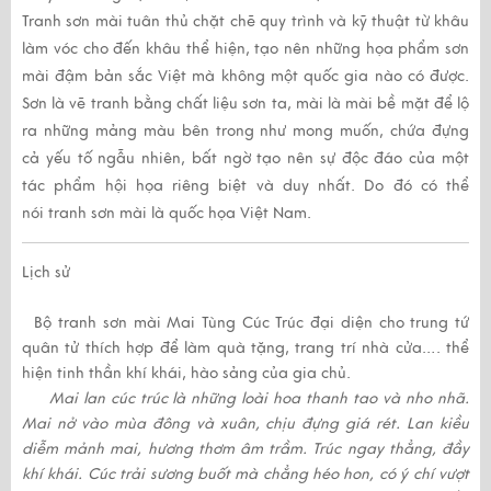
Tranh sơn mài
tuân thủ chặt chẽ quy trình và kỹ thuật từ khâu
làm vóc cho đến khâu thể hiện, tạo nên những họa phẩm sơn
mài đậm bản sắc Việt mà không một quốc gia nào có được.
Sơn là vẽ tranh bằng chất liệu sơn ta, mài là mài bề mặt để lộ
ra những mảng màu bên trong như mong muốn, chứa đựng
cả yếu tố ngẫu nhiên, bất ngờ tạo nên sự độc đáo của một
tác phẩm hội họa riêng biệt và duy nhất. Do đó có thể
nói
tranh sơn mài
là quốc họa Việt Nam.
Lịch sử
Bộ
tranh sơn mài Mai Tùng Cúc Trúc
đại diện cho trung tứ
quân tử thích hợp để làm quà tặng, trang trí nhà cửa…. thể
hiện tinh thần khí khái, hào sảng của gia chủ.
Mai lan cúc trúc là những loài hoa thanh tao và nho nhã.
Mai nở vào mùa đông và xuân, chịu đựng giá rét. Lan kiều
diễm mảnh mai, hương thơm âm trầm. Trúc ngay thẳng, đầy
khí khái. Cúc trải sương buốt mà chẳng héo hon, có ý chí vượt