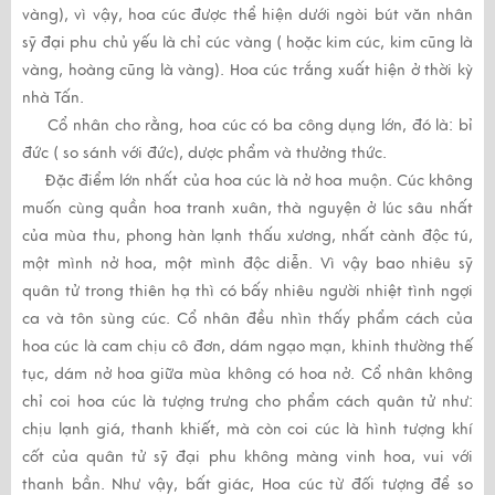
vàng), vì vậy, hoa cúc được thể hiện dưới ngòi bút văn nhân
sỹ đại phu chủ yếu là chỉ cúc vàng ( hoặc kim cúc, kim cũng là
vàng, hoàng cũng là vàng). Hoa cúc trắng xuất hiện ở thời kỳ
nhà Tấn.
Cổ nhân cho rằng, hoa cúc có ba công dụng lớn, đó là: bỉ
đức ( so sánh với đức), dược phẩm và thưởng thức.
Đặc điểm lớn nhất của hoa cúc là nở hoa muộn. Cúc không
muốn cùng quần hoa tranh xuân, thà nguyện ở lúc sâu nhất
của mùa thu, phong hàn lạnh thấu xương, nhất cành độc tú,
một mình nở hoa, một mình độc diễn. Vì vậy bao nhiêu sỹ
quân tử trong thiên hạ thì có bấy nhiêu người nhiệt tình ngợi
ca và tôn sùng cúc. Cổ nhân đều nhìn thấy phẩm cách của
hoa cúc là cam chịu cô đơn, dám ngạo mạn, khinh thường thế
tục, dám nở hoa giữa mùa không có hoa nở. Cổ nhân không
chỉ coi hoa cúc là tượng trưng cho phẩm cách quân tử như:
chịu lạnh giá, thanh khiết, mà còn coi cúc là hình tượng khí
cốt của quân tử sỹ đại phu không màng vinh hoa, vui với
thanh bần. Như vậy, bất giác, Hoa cúc từ đối tượng để so