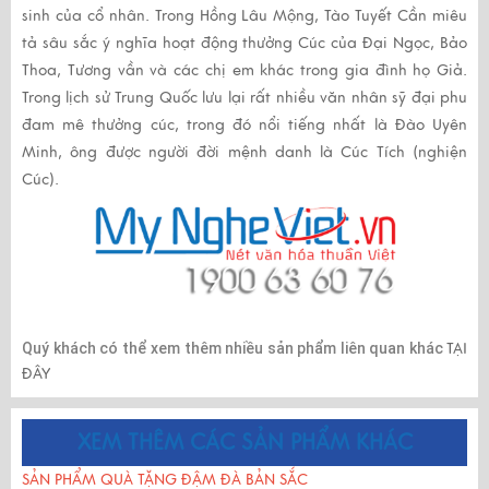
sinh của cổ nhân. Trong Hồng Lâu Mộng, Tào Tuyết Cần miêu
tả sâu sắc ý nghĩa hoạt động thưởng Cúc của Đại Ngọc, Bảo
Thoa, Tương vần và các chị em khác trong gia đình họ Giả.
Trong lịch sử Trung Quốc lưu lại rất nhiều văn nhân sỹ đại phu
đam mê thưởng cúc, trong đó nổi tiếng nhất là Đào Uyên
Minh, ông được người đời mệnh danh là Cúc Tích (nghiện
Cúc).
Quý khách có thể xem thêm nhiều sản phẩm liên quan khác
TẠI
ĐÂY
XEM THÊM CÁC SẢN PHẨM KHÁC
SẢN PHẨM QUÀ TẶNG ĐẬM ĐÀ BẢN SẮC