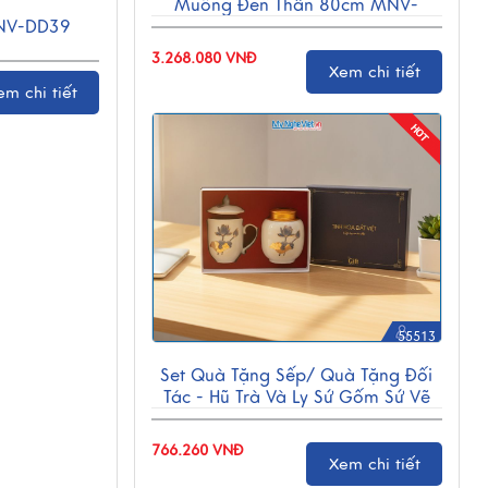
Muồng Đen Thân 80cm MNV-
NV-DD39
TB02/1
3.268.080 VNĐ
Xem chi tiết
em chi tiết
55513
Set Quà Tặng Sếp/ Quà Tặng Đối
Tác - Hũ Trà Và Ly Sứ Gốm Sứ Vẽ
Hoa Sen CBG001
766.260 VNĐ
Xem chi tiết