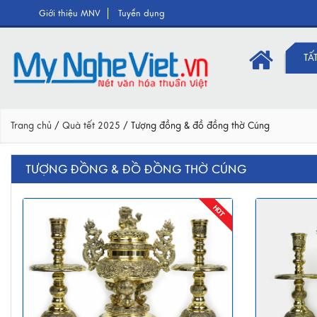
Giới thiệu MNV
Tuyển dụng
TẤ
Trang chủ
/
Quà tết 2025
/
Tượng đồng & đồ đồng thờ Cúng
TƯỢNG ĐỒNG & ĐỒ ĐỒNG THỜ CÚNG