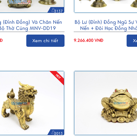
3137
g (Đỉnh Đồng) Và Chân Nến
Bộ Lư (Đỉnh) Đồng Ngũ Sự 
 Bộ Thờ Cúng MNV-DD19
Nến + Đôi Hạc Đồng Nhỏ
Cúng MNV-DD2
NĐ
Xem chi tiết
9.266.400 VNĐ
X
2013