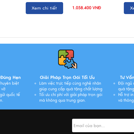
Xem chi tiết
1.058.400 VNĐ
X
 Đúng Hẹn
Giải Pháp Trọn Gói Tối Ưu
Tư Vấ
huyên biệt
Làm việc trực tiếp cùng nghệ nhân
Đội ngũ 
 vỡ
giúp cung cấp quà tặng chất lượng
quà tặng
gửi quốc tế
Tối ưu chi phí với giải pháp trọn gói
Hỗ trợ in
n.
mà không qua trung gian.
và thông