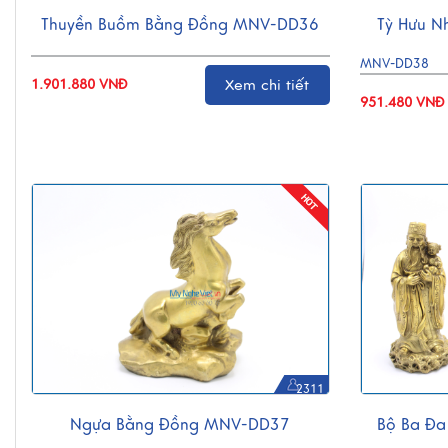
Thuyền Buồm Bằng Đồng MNV-DD36
Tỳ Hưu 
MNV-DD38
1.901.880 VNĐ
Xem chi tiết
951.480 VNĐ
2311
Ngựa Bằng Đồng MNV-DD37
Bộ Ba Đa