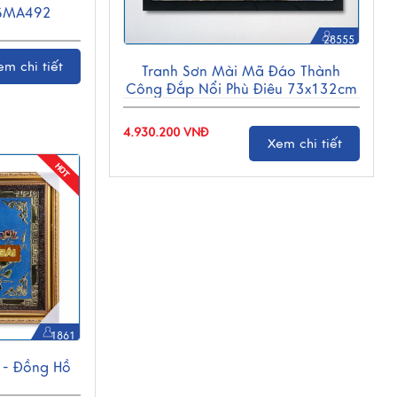
-SMA492
28555
em chi tiết
Tranh Sơn Mài Mã Đáo Thành
Công Đắp Nổi Phù Điêu 73x132cm
TSM7138-3
4.930.200 VNĐ
Xem chi tiết
1861
 - Đồng Hồ