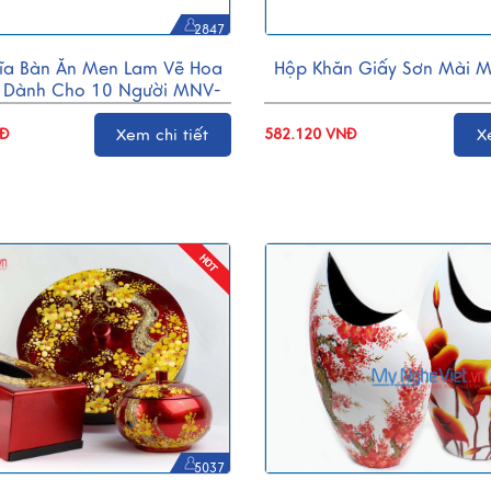
2847
ĩa Bàn Ăn Men Lam Vẽ Hoa
Hộp Khăn Giấy Sơn Mài
 Dành Cho 10 Người MNV-
BBA02-6
NĐ
Xem chi tiết
582.120 VNĐ
X
5037