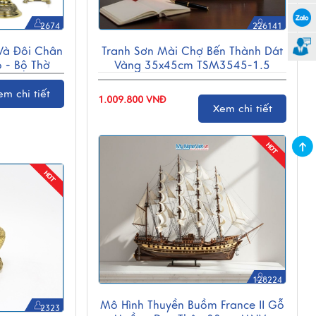
2674
226141
Và Đôi Chân
Tranh Sơn Mài Chợ Bến Thành Dát
 - Bộ Thờ
Vàng 35x45cm TSM3545-1.5
1
em chi tiết
1.009.800 VNĐ
Xem chi tiết
128224
Mô Hình Thuyền Buồm France II Gỗ
2323