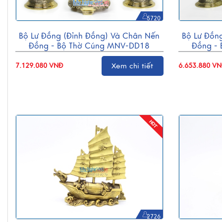
5720
Bộ Lư Đồng (Đỉnh Đồng) Và Chân Nến
Bộ Lư Đồn
Đồng - Bộ Thờ Cúng MNV-DD18
Đồng -
7.129.080 VNĐ
Xem chi tiết
6.653.880 V
2726