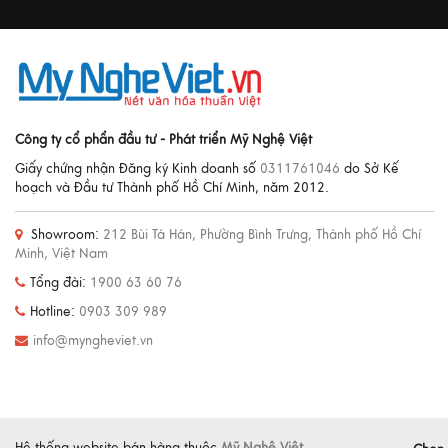
Công ty cổ phẩn đầu tư - Phát triển Mỹ Nghệ Việt
Giấy chứng nhận Đăng ký Kinh doanh số
0311761046
do Sở Kế
hoạch và Đầu tư Thành phố Hồ Chí Minh, năm 2012.
Showroom:
212 Bùi Tá Hán, Phường Bình Trưng, Thành phố Hồ Chí
Minh, Việt Nam
Tổng đài:
1900 63 60 76
Hotline:
0903 309 989
info@myngheviet.vn