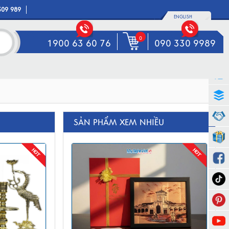
309 989
ENGLISH
0
1900 63 60 76
090 330 9989
SẢN PHẨM XEM NHIỀU