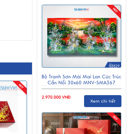
53829
Bộ Tranh Sơn Mài Mai Lan Cúc Trúc
Cẩn Nổi 30x60 MNV-SMA367
2.970.000 VNĐ
Xem chi tiết