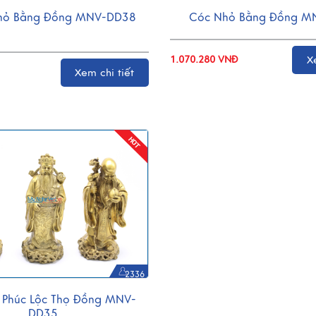
Nhỏ Bằng Đồng MNV-DD38
Cóc Nhỏ Bằng Đồng M
1.070.280 VNĐ
X
Xem chi tiết
2336
 Phúc Lộc Thọ Đồng MNV-
DD35