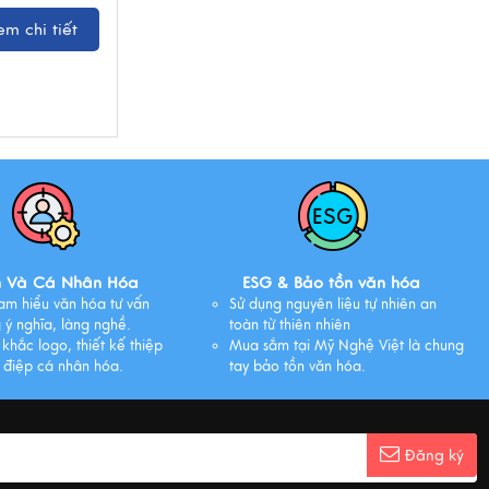
em chi tiết
n Và Cá Nhân Hóa
ESG & Bảo tồn văn hóa
am hiểu văn hóa tư vấn
Sử dụng nguyên liệu tự nhiên an
 ý nghĩa, làng nghề.
toàn từ thiên nhiên
 khắc logo, thiết kế thiệp
Mua sắm tại Mỹ Nghệ Việt là chung
 điệp cá nhân hóa.
tay bảo tồn văn hóa.
Đăng ký