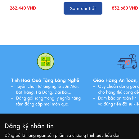
262.440 VNĐ
Xem chi tiết
832.680 VNĐ
Tinh Hoa Quà Tặng Làng Nghề
Giao Hàng An Toàn,
Tuyển chọn từ làng nghề Sơn Mài,
Quy chuẩn đóng gói c
Bát Tràng, Hà Đông, Đại Bái...
cho hàng thủ công dễ
Đóng gói sang trọng, ý nghĩa nâng
Đảm bảo an toàn khi 
tầm đẳng cấp mọi món quà.
và đúng tiến độ sự kiệ
Đăng ký nhận tin
Đừng bỏ lỡ hàng ngàn sản phẩm và chương trình siêu hấp dẫn