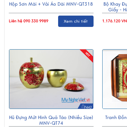
Hộp Sơn Mài + Vải Áo Dài MNV-QT318
Bộ Khay Đ
Giấy - 
Liên hệ 090 330 9989
Xem chi tiết
1.176.120 V
7442
Hũ Đựng Mứt Hình Quả Táo (nhiều Size)
Tranh Đồn
MNV-QT74