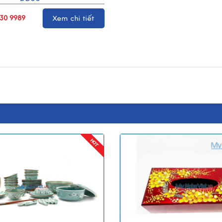
330 9989
Xem chi tiết