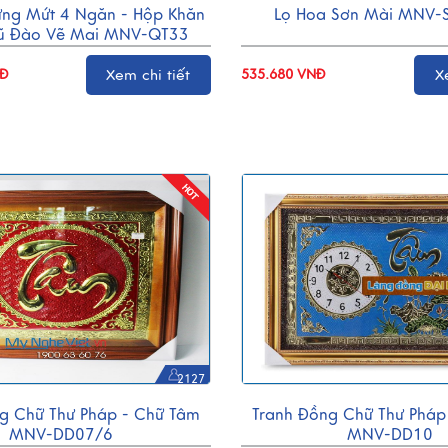
ựng Mứt 4 Ngăn - Hộp Khăn
Lọ Hoa Sơn Mài MNV
Hũ Đào Vẽ Mai MNV-QT33
NĐ
Xem chi tiết
535.680 VNĐ
X
2127
g Chữ Thư Pháp - Chữ Tâm
Tranh Đồng Chữ Thư Pháp
MNV-DD07/6
MNV-DD10