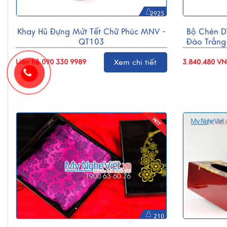
2925
Khay Hũ Đựng Mứt Tết Chữ Phúc MNV -
Bộ Chén D
QT103
Đào Trắng
Liên hệ 090 330 9989
Xem chi tiết
3.840.480 V
210