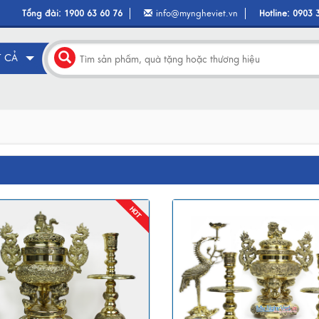
Tổng đài:
1900 63 60 76
info@myngheviet.vn
Hotline:
0903 
T CẢ