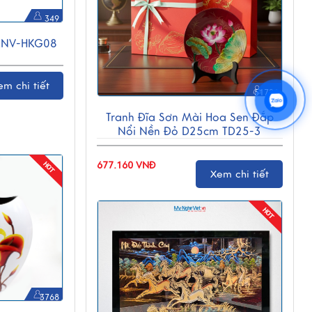
349
 MNV-HKG08
em chi tiết
51726
Tranh Đĩa Sơn Mài Hoa Sen Đắp
Nổi Nền Đỏ D25cm TD25-3
677.160 VNĐ
Xem chi tiết
3768