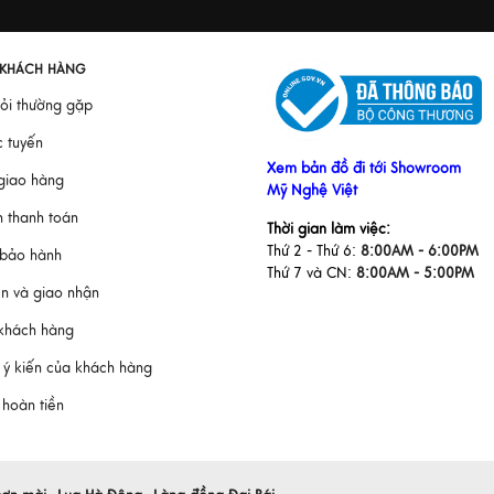
 KHÁCH HÀNG
hỏi thường gặp
c tuyến
Xem bản đồ đi tới Showroom
 giao hàng
Mỹ Nghệ Việt
h thanh toán
Thời gian làm việc:
Thứ 2 - Thứ 6:
8:00AM - 6:00PM
 bảo hành
Thứ 7 và CN:
8:00AM - 5:00PM
ển và giao nhận
 khách hàng
 ý kiến của khách hàng
à hoàn tiền