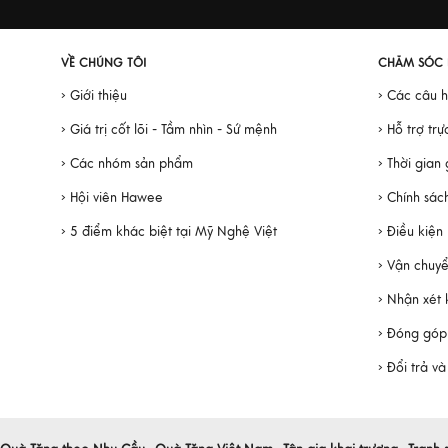
VỀ CHÚNG TÔI
CHĂM SÓC
› Giới thiệu
› Các câu 
› Giá trị cốt lõi - Tầm nhìn - Sứ mệnh
› Hỗ trợ trự
› Các nhóm sản phẩm
› Thời gian
› Hội viên Hawee
› Chính sác
› 5 điểm khác biệt tại Mỹ Nghệ Việt
› Điều kiện
› Vận chuy
› Nhận xét
› Đóng góp
› Đổi trả v