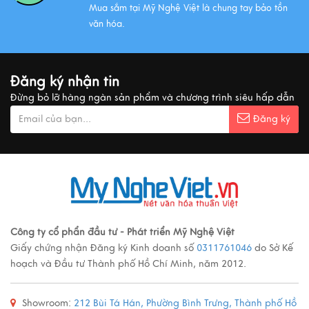
Mua sắm tại Mỹ Nghệ Việt là chung tay bảo tồn
văn hóa.
Đăng ký nhận tin
Đừng bỏ lỡ hàng ngàn sản phẩm và chương trình siêu hấp dẫn
Đăng ký
Công ty cổ phẩn đầu tư - Phát triển Mỹ Nghệ Việt
Giấy chứng nhận Đăng ký Kinh doanh số
0311761046
do Sở Kế
hoạch và Đầu tư Thành phố Hồ Chí Minh, năm 2012.
Showroom:
212 Bùi Tá Hán, Phường Bình Trưng, Thành phố Hồ