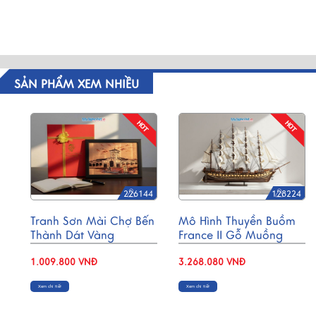
SẢN PHẨM XEM NHIỀU
226144
128224
Tranh Sơn Mài Chợ Bến
Mô Hình Thuyền Buồm
Thành Dát Vàng
France II Gỗ Muồng
35x45cm TSM3545-1.5
Đen Thân 80cm MNV-
1.009.800 VNĐ
TB02/1
3.268.080 VNĐ
Xem chi tiết
Xem chi tiết