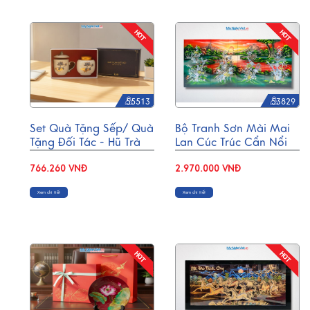
55513
53829
Set Quà Tặng Sếp/ Quà
Bộ Tranh Sơn Mài Mai
Tặng Đối Tác - Hũ Trà
Lan Cúc Trúc Cẩn Nổi
Và Ly Sứ Gốm Sứ Vẽ
30x60 MNV-SMA367
Hoa Sen CBG001
766.260 VNĐ
2.970.000 VNĐ
Xem chi tiết
Xem chi tiết