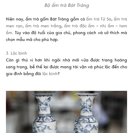
Bộ ấm trà Bát Tràng
Hiện nay, ấm trà gốm Bát Tràng gồm có
ấm trà Tử Sa
,
ấm trà
men rạn
,
ấm trà men trắng
,
ấm trà độc ẩm – nhị ẩm – tam
ẩm
. Tùy vào độ tuổi của gia chủ, phong cách và sở thích mà
chọn mẫu mã cho phù hợp.
3. Lộc bình
Còn gì thú vị hơn khi ngôi nhà mới vừa được trang hoàng
sang trọng, bề thế lại được mang tài vận và phúc lộc đến cho
gia đình bằng đôi
lộc bình
?