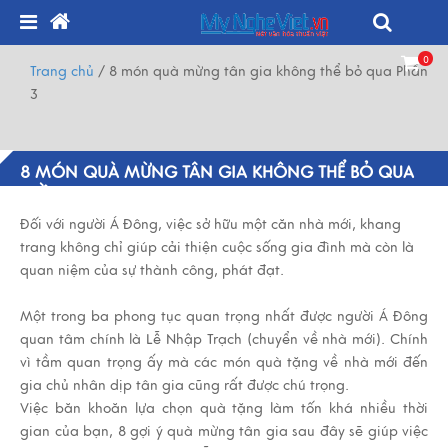
0
Trang chủ
/
8 món quà mừng tân gia không thể bỏ qua Phần
3
8 MÓN QUÀ MỪNG TÂN GIA KHÔNG THỂ BỎ QUA
PHẦN 3
Đối với người Á Đông, việc sở hữu một căn nhà mới, khang
trang không chỉ giúp cải thiện cuộc sống gia đình mà còn là
quan niệm của sự thành công, phát đạt.
Một trong ba phong tục quan trọng nhất được người Á Đông
quan tâm chính là Lễ Nhập Trạch (chuyển về nhà mới). Chính
vì tầm quan trọng ấy mà các món quà tặng về nhà mới đến
gia chủ nhân dịp tân gia cũng rất được chú trọng.
Việc băn khoăn lựa chọn quà tặng làm tốn khá nhiều thời
gian của bạn, 8 gợi ý quà mừng tân gia sau đây sẽ giúp việc