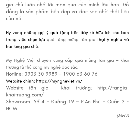
gia chủ luôn nhớ tới món quà của mình lâu hơn. Đồ
đồng là sản phẩm bền đẹp và đặc sắc nhờ chất liệu
của nó.
Hy vọng những gợi ý quà tặng trên đây sẽ hữu ích cho bạn
trong việc chọn lựa
quà tặng mừng tân gia
thật ý nghĩa và
hài lòng gia chủ.
Mỹ Nghệ Việt chuyên cung cấp
quà mừng tân gia – khai
trương
từ thủ công mỹ nghệ đặc sắc.
Hotline: 0903 30 9989 – 1900 63 60 76
Website chính:
https://myngheviet.vn/
Website tân gia - khai trương:
http://tangia-
khaitruong.com/
Showroom: Số 4 – Đường 19 – P.An Phú – Quận 2 -
HCM
(MNV)