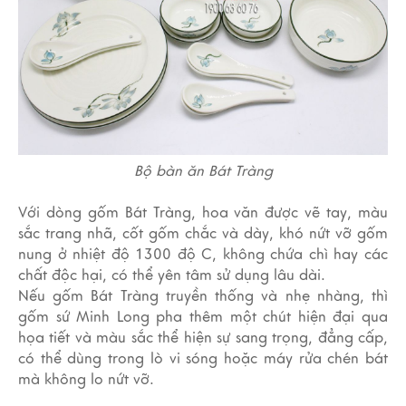
Bộ bàn ăn Bát Tràng
Với dòng gốm Bát Tràng, hoa văn được vẽ tay, màu
sắc trang nhã, cốt gốm chắc và dày, khó nứt vỡ gốm
nung ở nhiệt độ 1300 độ C, không chứa chì hay các
chất độc hại, có thể yên tâm sử dụng lâu dài.
Nếu gốm Bát Tràng truyền thống và nhẹ nhàng, thì
gốm sứ Minh Long pha thêm một chút hiện đại qua
họa tiết và màu sắc thể hiện sự sang trọng, đẳng cấp,
có thể dùng trong lò vi sóng hoặc máy rửa chén bát
mà không lo nứt vỡ.