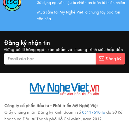
Sử dụng nguyên liệu tự nhiên an toàn từ thiên nhiên
Xem thêm
Mua sắm tại Mỹ Nghệ Việt là chung tay bảo tồn
văn hóa.
MUA QUÀ GÌ KHI ĐẾN VIỆT NAM?
Xem thêm
Đăng ký nhận tin
Đừng bỏ lỡ hàng ngàn sản phẩm và chương trình siêu hấp dẫn
Ý nghĩa cảnh vật Tranh sơn mài
Đăng ký
Xem thêm
Các loại tranh sơn mài nổi tiếng
Xem thêm
Công ty cổ phẩn đầu tư - Phát triển Mỹ Nghệ Việt
Quy trình sản xuất đồ đồng
Giấy chứng nhận Đăng ký Kinh doanh số
0311761046
do Sở Kế
Xem thêm
hoạch và Đầu tư Thành phố Hồ Chí Minh, năm 2012.