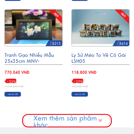
5213
3614
Tranh Gạo Nhiều Mẫu
Ly Sứ Méo To Vẽ Cô Gái
25x35cm MNV-
LSH05
TGAO2030
770.040 VNĐ
118.800 VNĐ
- 32%
- 27%
1.128.600 VNĐ
162.000 VNĐ
Xem chi tiết
Xem chi tiết
Xem thêm sản phẩm
khác