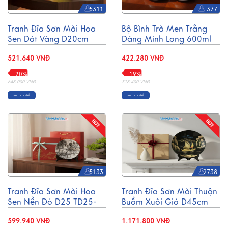
5311
377
Tranh Đĩa Sơn Mài Hoa
Bộ Bình Trà Men Trắng
Sen Dát Vàng D20cm
Dáng Minh Long 600ml
TD20-3.1
BT001-5
521.640 VNĐ
422.280 VNĐ
- 20%
- 19%
648.000 VNĐ
518.400 VNĐ
Xem chi tiết
Xem chi tiết
5133
2738
Tranh Đĩa Sơn Mài Hoa
Tranh Đĩa Sơn Mài Thuận
Sen Nền Đỏ D25 TD25-
Buồm Xuôi Gió D45cm
TBL17
MNV-TD459
599.940 VNĐ
1.171.800 VNĐ