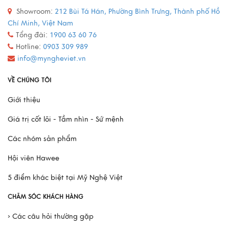
Mô Hình Thuyền France II - Món Quà Chinh Phục Mọi
Showroom:
212 Bùi Tá Hán, Phường Bình Trưng, Thành phố Hồ
Doanh Nhân
Chí Minh, Việt Nam
Tổng đài:
1900 63 60 76
Hotline:
0903 309 989
Xem thêm
info@myngheviet.vn
VỀ CHÚNG TÔI
Giới thiệu
Giá trị cốt lõi - Tầm nhìn - Sứ mệnh
Các nhóm sản phẩm
Hội viên Hawee
5 điểm khác biệt tại Mỹ Nghệ Việt
CHĂM SÓC KHÁCH HÀNG
› Các câu hỏi thường gặp