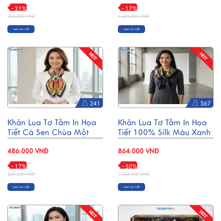
- 21%
- 17%
756.000 VNĐ
1.404.000 VNĐ
Xem chi tiết
Xem chi tiết
241
567
Khăn Lụa Tơ Tằm In Họa
Khăn Lụa Tơ Tằm In Họa
Tiết Cá Sen Chùa Một
Tiết 100% Silk Màu Xanh
Cột 55x55cm MNV-
Đen 110x110cm MNV-
KLPM01-1
486.000 VNĐ
KLBL01-1
864.000 VNĐ
- 17%
- 50%
583.200 VNĐ
1.728.000 VNĐ
Xem chi tiết
Xem chi tiết