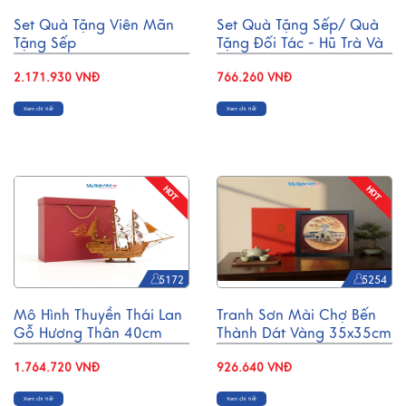
Set Quà Tặng Viên Mãn
Set Quà Tặng Sếp/ Quà
Tặng Sếp
Tặng Đối Tác - Hũ Trà Và
CBHSMHD2030/4
Ly Sứ Gốm Sứ Vẽ Hoa Sen
2.171.930 VNĐ
CBG001
766.260 VNĐ
Xem chi tiết
Xem chi tiết
5172
5254
Mô Hình Thuyền Thái Lan
Tranh Sơn Mài Chợ Bến
Gỗ Hương Thân 40cm
Thành Dát Vàng 35x35cm
CBMNV-TB15/40H
MNVTBL005.1
1.764.720 VNĐ
926.640 VNĐ
Xem chi tiết
Xem chi tiết