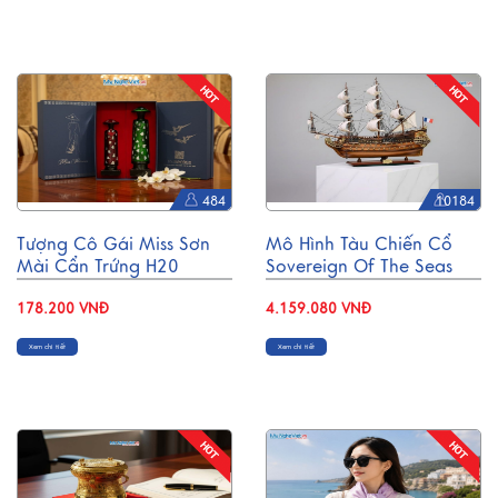
484
10184
Tượng Cô Gái Miss Sơn
Mô Hình Tàu Chiến Cổ
Mài Cẩn Trứng H20
Sovereign Of The Seas
MNV-MISS20C
Gỗ Căm Xe Thân 80cm
178.200 VNĐ
MNV-TB14
4.159.080 VNĐ
Xem chi tiết
Xem chi tiết