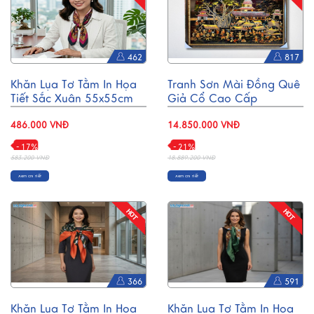
462
817
Khăn Lụa Tơ Tằm In Họa
Tranh Sơn Mài Đồng Quê
Tiết Sắc Xuân 55x55cm
Giả Cổ Cao Cấp
MNV-KLPM01-6
94x134cm TSMTBL8121
486.000 VNĐ
14.850.000 VNĐ
- 17%
- 21%
583.200 VNĐ
18.889.200 VNĐ
Xem chi tiết
Xem chi tiết
366
591
Khăn Lụa Tơ Tằm In Họa
Khăn Lụa Tơ Tằm In Họa