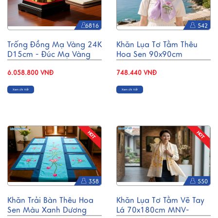
6816
542
Trống Đồng Mạ Vàng 24K
Khăn Lụa Tơ Tằm Thêu
D15cm - Đúc Mạ Vàng
Hoa Sen 90x90cm
DD28-15D
KLTA9090/18.2
6.058.800 VNĐ
748.440 VNĐ
Xem chi tiết
Xem chi tiết
358
550
Khăn Trải Bàn Thêu Hoa
Khăn Lụa Tơ Tằm Vẽ Tay
Sen Màu Xanh Dương
Lá 70x180cm MNV-