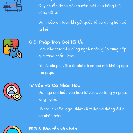
Quy chuẩn đóng gói chuyên biệt cho hàng thủ
Những Lưu Ý Khi Tặng Quà Tân Gia Nhà Mới
công dễ vỡ
Xem thêm
Đảm bảo an toàn khi gửi quốc tế và đúng tiến độ
sự kiện.
Chúc mừng chị Nguyễn Thị Nhựt Phượng - giám đốc
công ty chính thức gia nhập Hawee
Giải Pháp Trọn Gói Tối Ưu
Làm việc trực tiếp cùng nghệ nhân giúp cung cấp
Xem thêm
quà tặng chất lượng
Tối ưu chi phí với giải pháp trọn gói mà không qua
Chính Sách Quyền Riêng Tư Tại Mỹ Nghệ Việt
trung gian.
Xem thêm
Tư Vấn Và Cá Nhân Hóa
Đội ngũ am hiểu văn hóa tư vấn quà tặng ý nghĩa,
NHỮNG ĐẶC ĐIỂM CỦA HÀNG THỦ CÔNG MỸ NGHỆ
làng nghề.
Xem thêm
Hỗ trợ in khắc logo, thiết kế thiệp và thông điệp
cá nhân hóa.
QUÀ VĂN HÓA VIỆT TẶNG KHÁCH QUỐC TẾ
ESG & Bảo tồn văn hóa