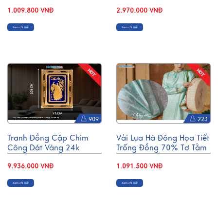
MNV-KLTB11.3
PT70180/14
1.009.800 VNĐ
2.970.000 VNĐ
Xem chi tiết
Xem chi tiết
909
223
Tranh Đồng Cặp Chim
Vải Lụa Hà Đông Họa Tiết
Công Dát Vàng 24k
Trống Đồng 70% Tơ Tằm
(71x109)cm TD71-2
Khổ 90cm LHD97-6.2
9.936.000 VNĐ
1.091.500 VNĐ
Xem chi tiết
Xem chi tiết