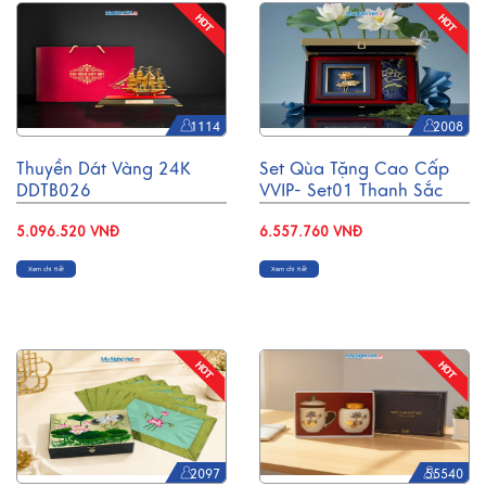
1114
2008
Thuyền Dát Vàng 24K
Set Qùa Tặng Cao Cấp
DDTB026
VVIP- Set01 Thanh Sắc
Sen Xanh
5.096.520 VNĐ
6.557.760 VNĐ
Xem chi tiết
Xem chi tiết
2097
55540