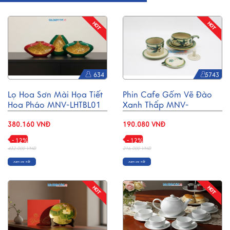
634
5743
Lọ Hoa Sơn Mài Họa Tiết
Phin Cafe Gốm Vẽ Đào
Hoa Pháo MNV-LHTBL01
Xanh Thấp MNV-
CFV001-2
380.160 VNĐ
190.080 VNĐ
- 12%
- 12%
432.000 VNĐ
216.000 VNĐ
Xem chi tiết
Xem chi tiết