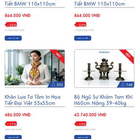
Tiết BMW 110x110cm
Tiết BMW 110x110cm
MNV-KLBL01-2
MNV-KLBL01-4
864.000 VNĐ
864.000 VNĐ
- 50%
- 50%
1.728.000 VNĐ
1.728.000 VNĐ
Xem chi tiết
Xem chi tiết
595
748
Khăn Lụa Tơ Tằm In Họa
Bộ Ngũ Sự Khảm Tam Khí
Tiết Đại Việt 55x55cm
H60cm Nặng 39-40kg
MNV-KLPM01-5
DD18KTK.NS-01
486.000 VNĐ
43.740.000 VNĐ
- 17%
- 19%
583.200 VNĐ
54.000.000 VNĐ
Xem chi tiết
Xem chi tiết