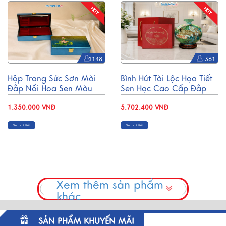
1148
361
Hộp Trang Sức Sơn Mài
Bình Hút Tài Lộc Họa Tiết
Đắp Nổi Hoa Sen Màu
Sen Hạc Cao Cấp Đắp
Xanh Vàng (12x20cm)
Nổi H30cm MNV-VBT30-
HSMDH1220-1
1.350.000 VNĐ
1
5.702.400 VNĐ
Xem chi tiết
Xem chi tiết
Xem thêm sản phẩm
khác
SẢN PHẨM KHUYẾN MÃI