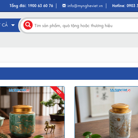
Tổng đài:
1900 63 60 76
info@myngheviet.vn
Hotline:
0903 
T CẢ