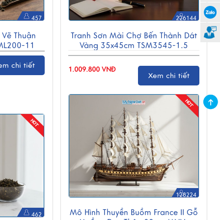
457
226144
 Vẽ Thuận
Tranh Sơn Mài Chợ Bến Thành Dát
ML200-11
Vàng 35x45cm TSM3545-1.5
em chi tiết
1.009.800 VNĐ
Xem chi tiết
128224
Mô Hình Thuyền Buồm France II Gỗ
462