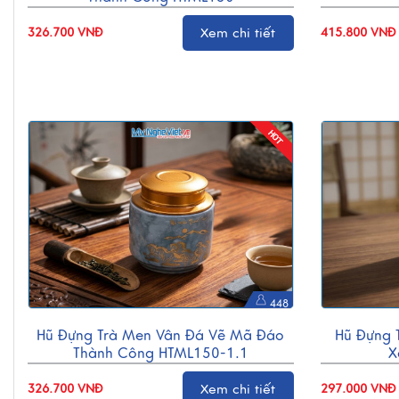
326.700 VNĐ
Xem chi tiết
415.800 VNĐ
448
Hũ Đựng Trà Men Vân Đá Vẽ Mã Đáo
Hũ Đựng 
Thành Công HTML150-1.1
X
326.700 VNĐ
Xem chi tiết
297.000 VNĐ