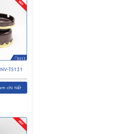
5513
MNV-TS131
em chi tiết