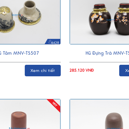
4428
ũ Tăm MNV-TS507
Hũ Đựng Trà MNV-T
Xem chi tiết
285.120 VNĐ
X