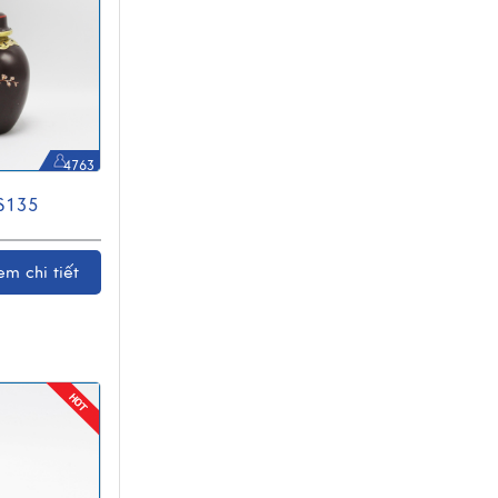
4763
S135
em chi tiết