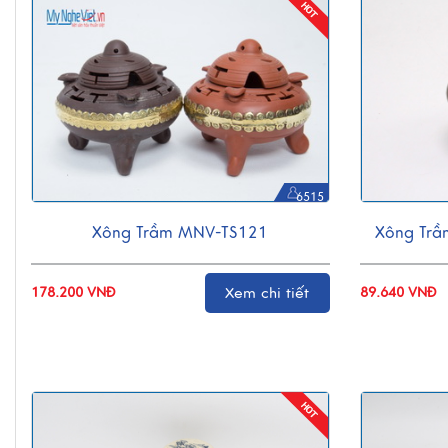
6515
Xông Trầm MNV-TS121
Xông Trầ
178.200 VNĐ
Xem chi tiết
89.640 VNĐ