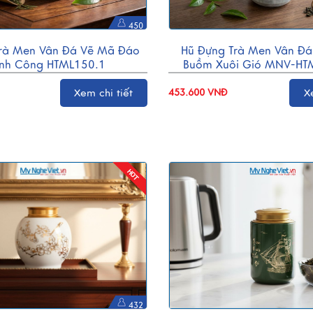
450
Trà Men Vân Đá Vẽ Mã Đáo
Hũ Đựng Trà Men Vân Đá
nh Công HTML150.1
Buồm Xuôi Gió MNV-HT
Xem chi tiết
453.600 VNĐ
X
432