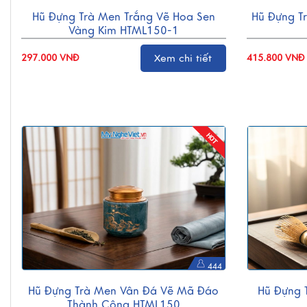
Hũ Đựng Trà Men Trắng Vẽ Hoa Sen
Hũ Đựng T
Vàng Kim HTML150-1
297.000 VNĐ
Xem chi tiết
415.800 VNĐ
444
Hũ Đựng Trà Men Vân Đá Vẽ Mã Đáo
Hũ Đựng 
Thành Công HTML150