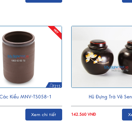
7215
 Các Kiểu MNV-TS058-1
Hũ Đựng Trà Vẽ Sen
Xem chi tiết
142.560 VNĐ
X