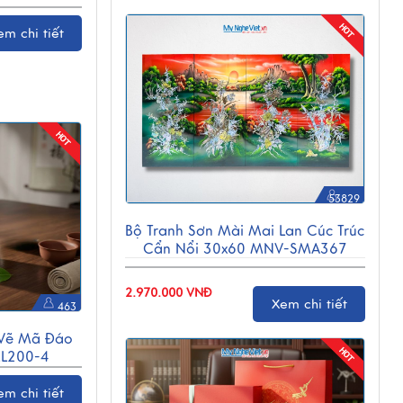
em chi tiết
53829
Bộ Tranh Sơn Mài Mai Lan Cúc Trúc
Cẩn Nổi 30x60 MNV-SMA367
2.970.000 VNĐ
Xem chi tiết
463
 Vẽ Mã Đáo
L200-4
em chi tiết