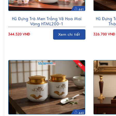
441
Hũ Đựng Trà Men Trắng Vẽ Hoa Mai
Hũ Đựng 
Vàng HTML200-1
Thà
344.520 VNĐ
Xem chi tiết
326.700 VNĐ
440