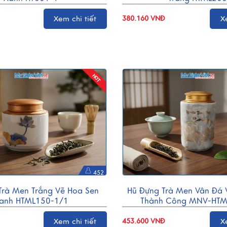
Xem chi tiết
380.160 VNĐ
X
452
Trà Men Trắng Vẽ Hoa Sen
Hũ Đựng Trà Men Vân Đá
anh HTML150-1/1
Thành Công MNV-HTM
Xem chi tiết
453.600 VNĐ
X