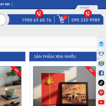
309 989
ENGLISH
0
1900 63 60 76
090 330 9989
SẢN PHẨM XEM NHIỀU