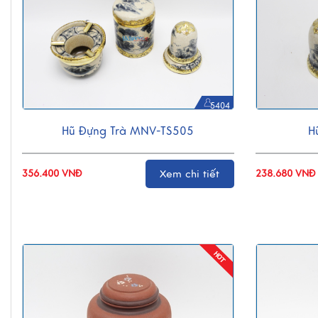
5404
Hũ Đựng Trà MNV-TS505
H
356.400 VNĐ
Xem chi tiết
238.680 VNĐ