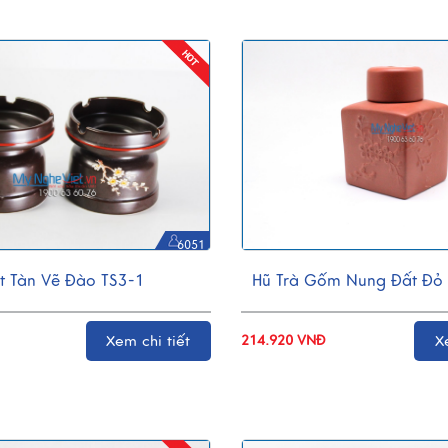
6051
t Tàn Vẽ Đào TS3-1
Hũ Trà Gốm Nung Đất Đỏ
Xem chi tiết
214.920 VNĐ
X