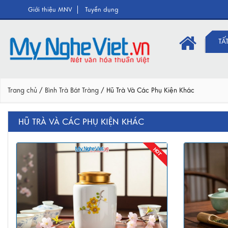
Giới thiệu MNV
Tuyển dụng
TẤ
Trang chủ
/
Bình Trà Bát Tràng
/
Hũ Trà Và Các Phụ Kiện Khác
HŨ TRÀ VÀ CÁC PHỤ KIỆN KHÁC