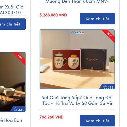
Muồng Đen Thân 80cm MNV-
ồm Xuôi Gió
TB02/1
ML200-10
3.268.080 VNĐ
Xem chi tiết
em chi tiết
55513
Set Quà Tặng Sếp/ Quà Tặng Đối
Tác - Hũ Trà Và Ly Sứ Gốm Sứ Vẽ
Hoa Sen CBG001
445
766.260 VNĐ
Vẽ Hoa Ban
Xem chi tiết
0