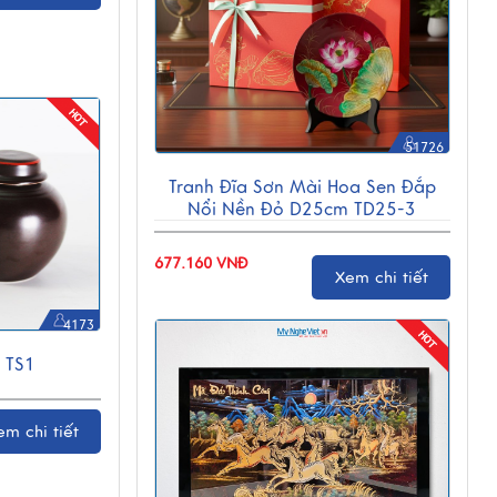
51726
Tranh Đĩa Sơn Mài Hoa Sen Đắp
Nổi Nền Đỏ D25cm TD25-3
677.160 VNĐ
Xem chi tiết
4173
 TS1
em chi tiết