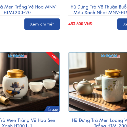
rà Men Trắng Vẽ Hoa MNV-
Hũ Đựng Trà Vẽ Thuận Bu
HTML200-20
Màu Xanh Nhạt MNV-HT
Xem chi tiết
453.600 VNĐ
X
448
Trà Men Trắng Vẽ Hoa Sen
Hũ Đựng Trà Men Loang 
Xanh HT001-1
Trắng HTML20