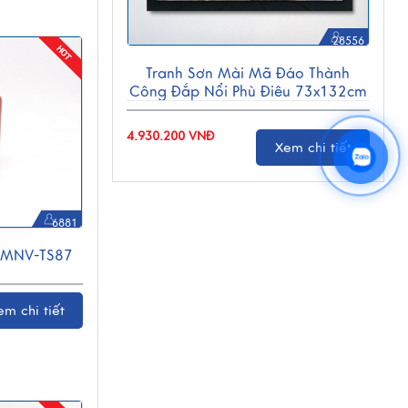
28556
Tranh Sơn Mài Mã Đáo Thành
Công Đắp Nổi Phù Điêu 73x132cm
TSM7138-3
4.930.200 VNĐ
Xem chi tiết
6881
 MNV-TS87
em chi tiết