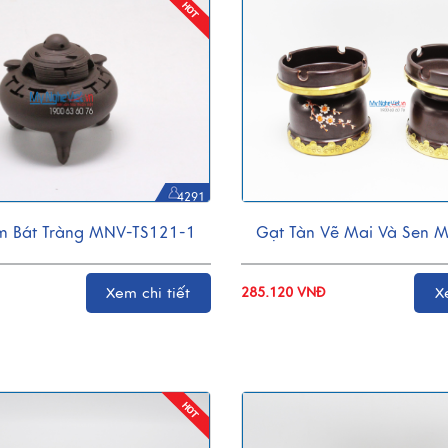
4291
m Bát Tràng MNV-TS121-1
Gạt Tàn Vẽ Mai Và Sen 
Xem chi tiết
285.120 VNĐ
X