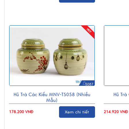
5087
Hũ Trà Các Kiểu MNV-TS058 (nhiều
Hũ Trà
Mẫu)
178.200 VNĐ
Xem chi tiết
214.920 VNĐ