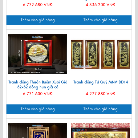
6.772.680 VNĐ
4.336.200 VNĐ
Thêm vào giỏ hàng
Thêm vào giỏ hàng
Tranh đồng Thuận Buồm Xuôi Gió
Tranh đồng Tứ Quý MNV-DD14
82x82 đồng hun giả cổ
DD8282/5
6.771.600 VNĐ
4.277.880 VNĐ
Thêm vào giỏ hàng
Thêm vào giỏ hàng