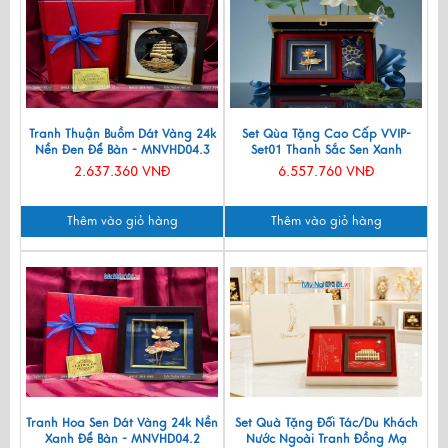
Tranh Thuận Buồm Dát Vàng 24k
Set Qùa Tặng Cao Cấp VVIP-
Nền Đen Để Bàn - MNVHD04.3
Set01 Thanh Sắc Sen Xanh
2.637.360 VNĐ
6.557.760 VNĐ
Thêm vào giỏ hàng
Thêm vào giỏ hàng
Tranh Hoa Sen Dát Vàng 24k Nền
Set Quà Tặng Đối Tác/Du Khách
Xanh Để Bàn - MNVHD04.2
Nước Ngoài Tranh Đồng Mạ