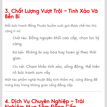
3. Chất Lượng Vượt Trội – Tinh Xảo Và
Bền Bỉ
Mỗi bức tranh đồng
Thuận buồm xuôi gió
được chế tác
thủ
công tỉ mỉ
:
Đồng nguyên khối cao cấp, chọn lọc kỹ
Chất liệu:
càng.
Không bị oxy hóa hay hoen gỉ theo thời
Độ bền:
gian.
Chạm khắc tinh xảo, sống động, thể hiện
Chi tiết:
rõ bức tranh sum vầy
Một
tác phẩm nghệ thuật đầy tính thẩm mỹ
, xứng đáng để
trưng bày trong không gian sống đẳng cấp.
4. Dịch Vụ Chuyên Nghiệp – Trải
Nghiệm Mua Sắm Đẳng Cấp