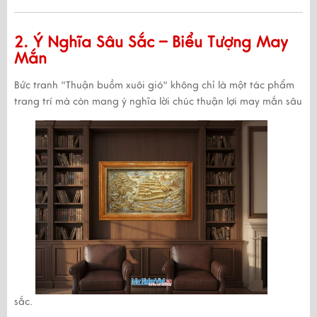
2. Ý Nghĩa Sâu Sắc – Biểu Tượng May
Mắn
Bức tranh
"Thuận buồm xuôi gió"
không chỉ là một tác phẩm
trang trí mà còn mang
ý nghĩa lời chúc thuận lợi may mắn sâu
sắc
.