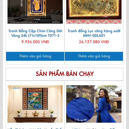
Tranh Đồng Cặp Chim Công Dát
Tranh đồng Lục công hàng xướt
Vàng 24k (71x109)cm TD71-2
MNV-DDLA01
9.936.000 VNĐ
26.137.080 VNĐ
Thêm vào giỏ hàng
Thêm vào giỏ hàng
SẢN PHẨM BÁN CHẠY