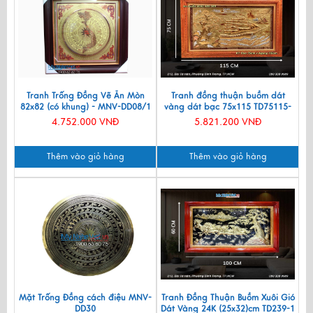
Tranh Trống Đồng Vẽ Ăn Mòn
Tranh đồng thuận buồm dát
82x82 (có khung) - MNV-DD08/1
vàng dát bạc 75x115 TD75115-
9H
4.752.000 VNĐ
5.821.200 VNĐ
Thêm vào giỏ hàng
Thêm vào giỏ hàng
Mặt Trống Đồng cách điệu MNV-
Tranh Đồng Thuận Buồm Xuôi Gió
DD30
Dát Vàng 24K (25x32)cm TD239-1