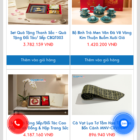
Set Quà Tặng Thanh Sắc - Quà
Bộ Bình Trà Men Vân Đá Vẽ Vàng
Tặng Đối Tác/ Sếp CBQT003
Kim Thuận Buồm Xuôi Gió
VBT12/14
3.782.159 VNĐ
1.420.200 VNĐ
Thêm vào giỏ hàng
Thêm vào giỏ hàng
Set Quà Tặng Sếp/Đối Tác Cao
Cà Vạt Lụa Tơ Tằm Họa Tiết Hoa
Cấp- Trah Đồng & Hộp Trang Sức
Bốn Cánh MNV-CRV80
Sơn Mài CBQT004
4.187.160 VNĐ
896.940 VNĐ