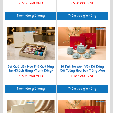
Vàng 24k & Hộp Trang Sức Sơn
2.637.360 VNĐ
5.950.800 VNĐ
Mài CBQT006/2
Thêm vào giỏ hàng
Thêm vào giỏ hàng
Set Quà Liên Hoa Phú Quý Tặng
Bộ Bình Trà Men Vân Đá Dáng
Bạn/Khách Hàng -Tranh Đồng/
Cát Tường Hoa Ban Trắng Màu
Đế Lót Ly & Cắm Bút CBQT006
Xanh Lam VBT12/8
3.603.960 VNĐ
1.182.600 VNĐ
Thêm vào giỏ hàng
Thêm vào giỏ hàng