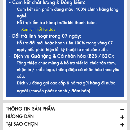
- Cam kết chất lượng & Đồng kiểm:
Cam kết sản phẩm đúng mẫu, 100% chính hãng làng
nghề.
Hỗ trợ kiểm tra hàng trước khi thanh toán.
Xem chi tiết tại đây
- Đổi trả linh hoạt trong 07 ngày:
Hỗ trợ đổi mới hoặc hoàn tiền 100% trong vòng 07
ngày nếu phát hiện lỗi kỹ thuật từ nhà sản xuất.
- Dịch vụ Quà tặng & Cá nhân hóa (B2B / B2C):
Tặng thiệp chúc mừng & hỗ trợ viết lời chúc tận tâm,
nhận in / khắc logo, thông điệp cá nhân hóa theo yêu
cầu.
Dịch vụ đóng gói cao cấp & hỗ trợ gửi hàng đi nước
ngoài (chuyển phát nhanh / đảm bảo).
THÔNG TIN SẢN PHẨM
HƯỚNG DẪN
TẠI SAO CHỌN