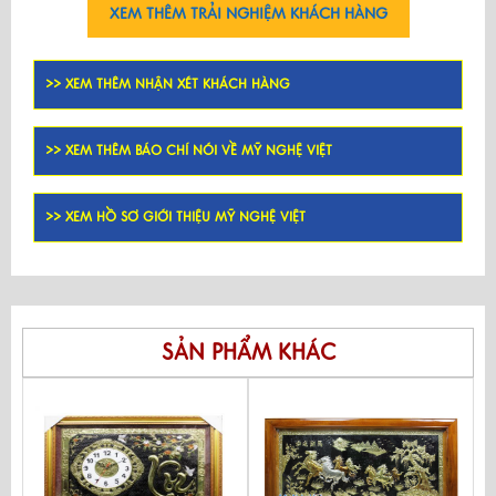
XEM THÊM TRẢI NGHIỆM KHÁCH HÀNG
>> XEM THÊM NHẬN XÉT KHÁCH HÀNG
>> XEM THÊM BÁO CHÍ NÓI VỀ MỸ NGHỆ VIỆT
>> XEM HỒ SƠ GIỚI THIỆU MỸ NGHỆ VIỆT
SẢN PHẨM KHÁC