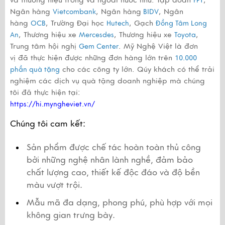
và thương hiệu trong và ngoài nước như: Tập đoàn
,
FPT
Ngân hàng
, Ngân hàng
, Ngân
Vietcombank
BIDV
hàng
, Trường Đại học
, Gạch
OCB
Hutech
Đồng Tâm Long
, Thương hiệu xe
, Thương hiệu xe
,
An
Mercesdes
Toyota
Trung tâm hội nghị
. Mỹ Nghệ Việt là đơn
Gem Center
vị đã thực hiện được những đơn hàng lớn trên
10.000
cho các công ty lớn. Qúy khách có thể trải
phần quà tặng
nghiệm các dịch vụ quà tặng doanh nghiệp mà chúng
tôi đã thực hiện tại:
https://hi.myngheviet.vn/
Chúng tôi cam kết:
Sản phẩm được chế tác hoàn toàn thủ công 
bởi những nghệ nhân lành nghề, đảm bảo 
chất lượng cao, thiết kế độc đáo và độ bền 
màu vượt trội.
Mẫu mã đa dạng, phong phú, phù hợp với mọi 
không gian trưng bày.