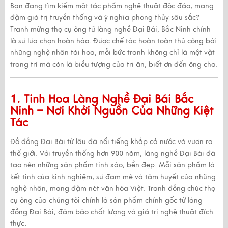
Bạn đang tìm kiếm một tác phẩm nghệ thuật độc đáo, mang
đậm giá trị truyền thống và ý nghĩa phong thủy sâu sắc?
Tranh mừng thọ cụ ông
từ làng nghề Đại Bái, Bắc Ninh chính
là sự lựa chọn hoàn hảo. Được chế tác hoàn toàn thủ công bởi
những nghệ nhân tài hoa, mỗi bức tranh không chỉ là một vật
trang trí mà còn là
biểu tượng của tri ân, biết ơn đến ông cha
.
1. Tinh Hoa Làng Nghề Đại Bái Bắc
Ninh – Nơi Khởi Nguồn Của Những Kiệt
Tác
Đồ đồng Đại Bái
từ lâu đã nổi tiếng khắp cả nước và vươn ra
thế giới. Với truyền thống hơn
900 năm
, làng nghề Đại Bái đã
tạo nên những sản phẩm tinh xảo, bền đẹp. Mỗi sản phẩm là
kết tinh của
kinh nghiệm
,
sự đam mê
và
tâm huyết
của những
nghệ nhân, mang đậm nét văn hóa Việt.
Tranh đồng chúc thọ
cụ ông
của chúng tôi chính là sản phẩm
chính gốc từ làng
đồng Đại Bái
, đảm bảo chất lượng và giá trị nghệ thuật đích
thực.