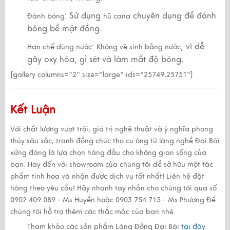
Sử dụng
chuyên dụng để đánh
Đánh bóng:
hũ cana
bóng bề mặt đồng.
, vì dễ
Hạn chế dùng nước:
Không vệ sinh bằng nước
gây oxy hóa, gỉ sét và làm mất độ bóng.
[gallery columns="2" size="large" ids="25749,25751"]
Kết Luận
Với
chất lượng vượt trội
,
giá trị nghệ thuật
và
ý nghĩa phong
thủy sâu sắc
,
tranh đồng chúc thọ cụ ông
từ làng nghề Đại Bái
xứng đáng là
lựa chọn hàng đầu cho không gian sống
của
bạn.
Hãy đến với showroom của chúng tôi để sở hữu một tác
phẩm tinh hoa và nhận được dịch vụ tốt nhất!
Liên hệ đặt
hàng theo yêu cầu!
Hãy nhanh tay nhắn cho chúng tôi qua số
0902.409.089 - Ms Huyền hoặc 0903.754.715 - Ms Phượng
Để
chúng tôi hỗ trợ thêm các thắc mắc của bạn nhé.
Tham khảo các sản phẩm Làng Đồng Đại Bái
tại đây