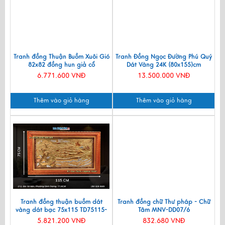
Tranh đồng Thuận Buồm Xuôi Gió
Tranh Đồng Ngọc Đường Phú Quý
82x82 đồng hun giả cổ
Dát Vàng 24K (80x155)cm
DD8282/5
TD75151
6.771.600 VNĐ
13.500.000 VNĐ
Thêm vào giỏ hàng
Thêm vào giỏ hàng
Tranh đồng thuận buồm dát
Tranh đồng chữ Thư pháp - Chữ
vàng dát bạc 75x115 TD75115-
Tâm MNV-DD07/6
9H
5.821.200 VNĐ
832.680 VNĐ