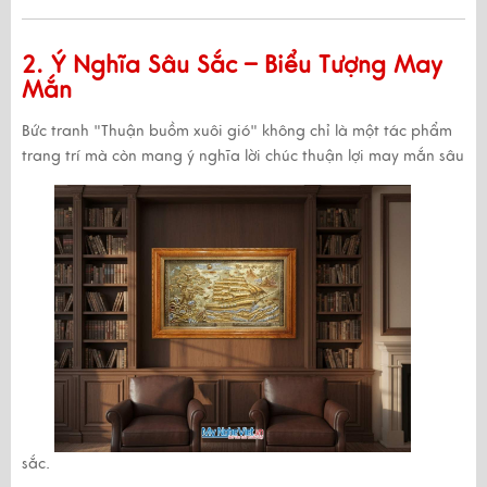
2. Ý Nghĩa Sâu Sắc – Biểu Tượng May
Mắn
Bức tranh
"Thuận buồm xuôi gió"
không chỉ là một tác phẩm
trang trí mà còn mang
ý nghĩa lời chúc thuận lợi may mắn sâu
sắc
.