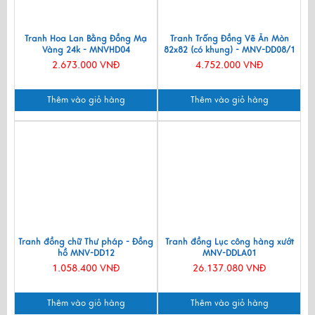
Tranh Hoa Lan Bằng Đồng Mạ
Tranh Trống Đồng Vẽ Ăn Mòn
Vàng 24k - MNVHD04
82x82 (có khung) - MNV-DD08/1
2.673.000 VNĐ
4.752.000 VNĐ
Thêm vào giỏ hàng
Thêm vào giỏ hàng
Tranh đồng chữ Thư pháp - Đồng
Tranh đồng Lục công hàng xướt
hồ MNV-DD12
MNV-DDLA01
1.058.400 VNĐ
26.137.080 VNĐ
Thêm vào giỏ hàng
Thêm vào giỏ hàng