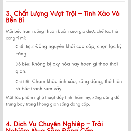
3. Chất Lượng Vượt Trội – Tinh Xảo Và
Bền Bỉ
Mỗi bức tranh đồng
Thuận buồm xuôi gió
được chế tác
thủ
công tỉ mỉ
:
Đồng nguyên khối cao cấp, chọn lọc kỹ
Chất liệu:
càng.
Không bị oxy hóa hay hoen gỉ theo thời
Độ bền:
gian.
Chạm khắc tinh xảo, sống động, thể hiện
Chi tiết:
rõ bức tranh sum vầy
Một
tác phẩm nghệ thuật đầy tính thẩm mỹ
, xứng đáng để
trưng bày trong không gian sống đẳng cấp.
4. Dịch Vụ Chuyên Nghiệp – Trải
Nghiệm Mua Sắm Đẳng Cấp