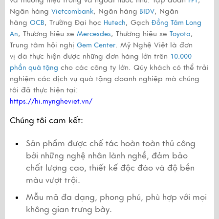
và thương hiệu trong và ngoài nước như: Tập đoàn
,
FPT
Ngân hàng
, Ngân hàng
, Ngân
Vietcombank
BIDV
hàng
, Trường Đại học
, Gạch
OCB
Hutech
Đồng Tâm Long
, Thương hiệu xe
, Thương hiệu xe
,
An
Mercesdes
Toyota
Trung tâm hội nghị
. Mỹ Nghệ Việt là đơn
Gem Center
vị đã thực hiện được những đơn hàng lớn trên
10.000
cho các công ty lớn. Qúy khách có thể trải
phần quà tặng
nghiệm các dịch vụ quà tặng doanh nghiệp mà chúng
tôi đã thực hiện tại:
https://hi.myngheviet.vn/
Chúng tôi cam kết:
Sản phẩm được chế tác hoàn toàn thủ công 
bởi những nghệ nhân lành nghề, đảm bảo 
chất lượng cao, thiết kế độc đáo và độ bền 
màu vượt trội.
Mẫu mã đa dạng, phong phú, phù hợp với mọi 
không gian trưng bày.