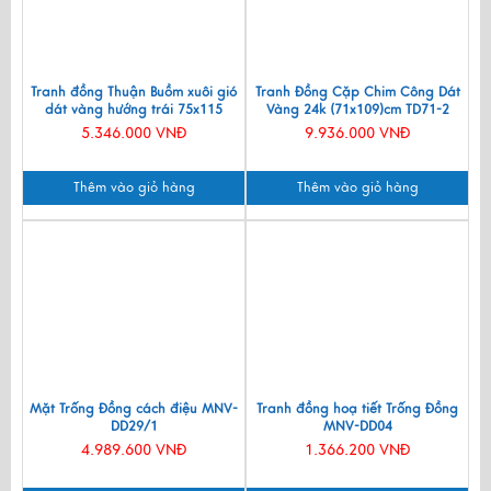
Tranh đồng Thuận Buồm xuôi gió
Tranh Đồng Cặp Chim Công Dát
dát vàng hướng trái 75x115
Vàng 24k (71x109)cm TD71-2
MNV-DD75115
5.346.000 VNĐ
9.936.000 VNĐ
Thêm vào giỏ hàng
Thêm vào giỏ hàng
Mặt Trống Đồng cách điệu MNV-
Tranh đồng hoạ tiết Trống Đồng
DD29/1
MNV-DD04
4.989.600 VNĐ
1.366.200 VNĐ