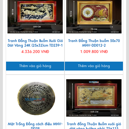
Tranh Đồng Thuận Buồm Xuôi Gió
Tranh Đồng Thuận buồm 50x70
Dát Vàng 24K (25x32)cm TD239-1
MNV-DD012-2
4.336.200 VNĐ
1.009.800 VNĐ
Thêm vào giỏ hàng
Thêm vào giỏ hàng
Mặt Trống Đồng cách điệu MNV-
Tranh đồng Thuận Buồm xuôi gió
DD29
dát vàng hướng phải 75×115