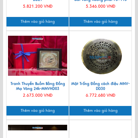
MNV-DD75115.1
5.821.200 VNĐ
5.346.000 VNĐ
Thêm vào giỏ hàng
Thêm vào giỏ hàng
Tranh Thuyền Buồm Bằng Đồng
Mặt Trống Đồng cách điệu MNV-
Mạ Vàng 24k-MNVHD03
DD30
2.673.000 VNĐ
6.772.680 VNĐ
Thêm vào giỏ hàng
Thêm vào giỏ hàng