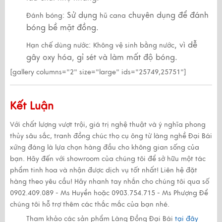
Sử dụng
chuyên dụng để đánh
Đánh bóng:
hũ cana
bóng bề mặt đồng.
, vì dễ
Hạn chế dùng nước:
Không vệ sinh bằng nước
gây oxy hóa, gỉ sét và làm mất độ bóng.
[gallery columns="2" size="large" ids="25749,25751"]
Kết Luận
Với
chất lượng vượt trội
,
giá trị nghệ thuật
và
ý nghĩa phong
thủy sâu sắc
,
tranh đồng chúc thọ cụ ông
từ làng nghề Đại Bái
xứng đáng là
lựa chọn hàng đầu cho không gian sống
của
bạn.
Hãy đến với showroom của chúng tôi để sở hữu một tác
phẩm tinh hoa và nhận được dịch vụ tốt nhất!
Liên hệ đặt
hàng theo yêu cầu!
Hãy nhanh tay nhắn cho chúng tôi qua số
0902.409.089 - Ms Huyền hoặc 0903.754.715 - Ms Phượng
Để
chúng tôi hỗ trợ thêm các thắc mắc của bạn nhé.
Tham khảo các sản phẩm Làng Đồng Đại Bái
tại đây