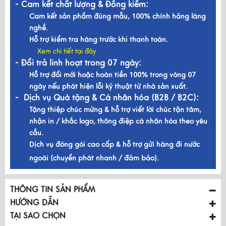
- Cam kết chất lượng & Đồng kiểm:
Cam kết sản phẩm đúng mẫu, 100% chính hãng làng
nghề.
Hỗ trợ kiểm tra hàng trước khi thanh toán.
Xem chi tiết tại đây
- Đổi trả linh hoạt trong 07 ngày:
Hỗ trợ đổi mới hoặc hoàn tiền 100% trong vòng 07
ngày nếu phát hiện lỗi kỹ thuật từ nhà sản xuất.
- Dịch vụ Quà tặng & Cá nhân hóa (B2B / B2C):
Tặng thiệp chúc mừng & hỗ trợ viết lời chúc tận tâm,
nhận in / khắc logo, thông điệp cá nhân hóa theo yêu
cầu.
Dịch vụ đóng gói cao cấp & hỗ trợ gửi hàng đi nước
ngoài (chuyển phát nhanh / đảm bảo).
THÔNG TIN SẢN PHẨM
HƯỚNG DẪN
TẠI SAO CHỌN