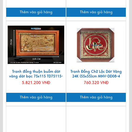
Thêm vào giỏ hàng
Thêm vào giỏ hàng
Tranh đồng thuận buồm dát
Tranh Đồng Chữ Lộc Dát Vàng
vàng dát bạc 75x115 TD75115-
24K (55x55)cm MNV-DD08-4
9H
5.821.200 VNĐ
760.320 VNĐ
Thêm vào giỏ hàng
Thêm vào giỏ hàng