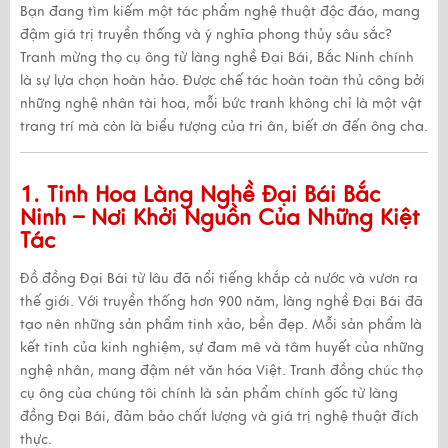
Bạn đang tìm kiếm một tác phẩm nghệ thuật độc đáo, mang
đậm giá trị truyền thống và ý nghĩa phong thủy sâu sắc?
Tranh mừng thọ cụ ông
từ làng nghề Đại Bái, Bắc Ninh chính
là sự lựa chọn hoàn hảo. Được chế tác hoàn toàn thủ công bởi
những nghệ nhân tài hoa, mỗi bức tranh không chỉ là một vật
trang trí mà còn là
biểu tượng của tri ân, biết ơn đến ông cha
.
1. Tinh Hoa Làng Nghề Đại Bái Bắc
Ninh – Nơi Khởi Nguồn Của Những Kiệt
Tác
Đồ đồng Đại Bái
từ lâu đã nổi tiếng khắp cả nước và vươn ra
thế giới. Với truyền thống hơn
900 năm
, làng nghề Đại Bái đã
tạo nên những sản phẩm tinh xảo, bền đẹp. Mỗi sản phẩm là
kết tinh của
kinh nghiệm
,
sự đam mê
và
tâm huyết
của những
nghệ nhân, mang đậm nét văn hóa Việt.
Tranh đồng chúc thọ
cụ ông
của chúng tôi chính là sản phẩm
chính gốc từ làng
đồng Đại Bái
, đảm bảo chất lượng và giá trị nghệ thuật đích
thực.