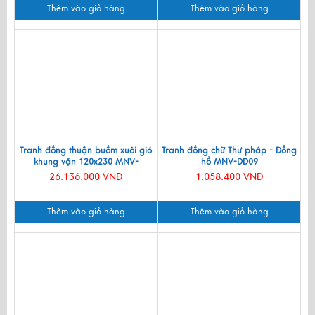
Thêm vào giỏ hàng
Thêm vào giỏ hàng
Tranh đồng thuận buồm xuôi gió
Tranh đồng chữ Thư pháp - Đồng
khung vặn 120x230 MNV-
hồ MNV-DD09
DD12239.1
26.136.000 VNĐ
1.058.400 VNĐ
Thêm vào giỏ hàng
Thêm vào giỏ hàng