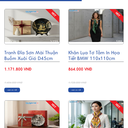
2735
589
Tranh Đĩa Sơn Mài Thuận
Khăn Lụa Tơ Tằm In Họa
Buồm Xuôi Gió D45cm
Tiết BMW 110x110cm
MNV-TD459
MNV-KLBL01-4
1.171.800 VNĐ
864.000 VNĐ
- 17%
- 50%
1.404.000 VNĐ
1.728.000 VNĐ
Xem chi tiết
Xem chi tiết