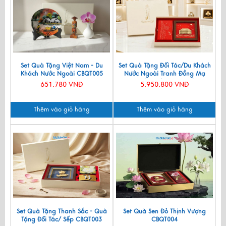
Set Quà Tặng Việt Nam - Du
Set Quà Tặng Đối Tác/Du Khách
Khách Nước Ngoài CBQT005
Nước Ngoài Tranh Đồng Mạ
Vàng 24k & Hộp Trang Sức Sơn
651.780 VNĐ
5.950.800 VNĐ
Mài CBQT006/2
Thêm vào giỏ hàng
Thêm vào giỏ hàng
Set Quà Tặng Thanh Sắc - Quà
Set Quà Sen Đỏ Thịnh Vượng
Tặng Đối Tác/ Sếp CBQT003
CBQT004