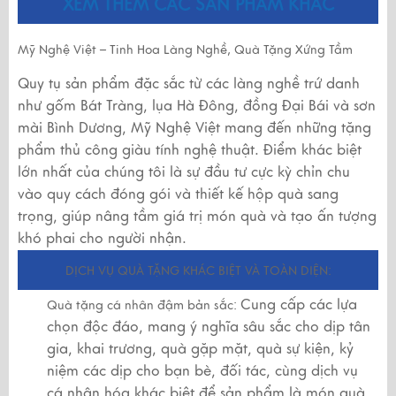
XEM THÊM CÁC SẢN PHẨM KHÁC
Mỹ Nghệ Việt – Tinh Hoa Làng Nghề, Quà Tặng Xứng Tầm
Quy tụ sản phẩm đặc sắc từ các làng nghề trứ danh
như gốm Bát Tràng, lụa Hà Đông, đồng Đại Bái và sơn
mài Bình Dương, Mỹ Nghệ Việt mang đến những tặng
phẩm thủ công giàu tính nghệ thuật. Điểm khác biệt
lớn nhất của chúng tôi là sự đầu tư cực kỳ chỉn chu
vào quy cách đóng gói và thiết kế hộp quà sang
trọng, giúp nâng tầm giá trị món quà và tạo ấn tượng
khó phai cho người nhận.
DỊCH VỤ QUÀ TẶNG KHÁC BIỆT VÀ TOÀN DIỆN:
Cung cấp các lựa
Quà tặng cá nhân đậm bản sắc:
chọn độc đáo, mang ý nghĩa sâu sắc cho dịp tân
gia, khai trương, quà gặp mặt, quà sự kiện, kỷ
niệm các dịp cho bạn bè, đối tác, cùng dịch vụ
cá nhân hóa khác biệt để sản phẩm là món quà