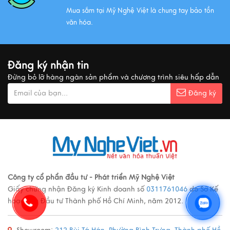
Mua sắm tại Mỹ Nghệ Việt là chung tay bảo tồn
Xem thêm
văn hóa.
MUA QUÀ GÌ KHI ĐẾN VIỆT NAM?
Đăng ký nhận tin
Xem thêm
Đừng bỏ lỡ hàng ngàn sản phẩm và chương trình siêu hấp dẫn
Đăng ký
Ý nghĩa cảnh vật Tranh sơn mài
Xem thêm
Các loại tranh sơn mài nổi tiếng
Công ty cổ phẩn đầu tư - Phát triển Mỹ Nghệ Việt
Giấy chứng nhận Đăng ký Kinh doanh số
0311761046
do Sở Kế
Xem thêm
hoạch và Đầu tư Thành phố Hồ Chí Minh, năm 2012.