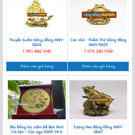
Thuyền buồm bằng đồng MNV-
Cóc nhỏ - Thiềm Thừ bằng đồng
DD36
MNV-DD39
1.901.880 VNĐ
1.070.280 VNĐ
Thêm vào giỏ hàng
Thêm vào giỏ hàng
Đĩa Đồng lưu niệm Để Bàn Hình
Tượng Heo Bằng Đồng MNV-
Cá Sen - Cửu ngư DD03-18-6
DD47