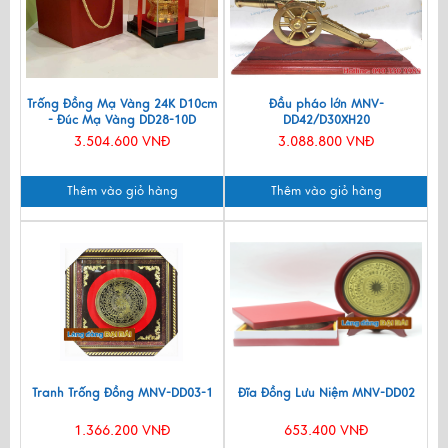
Trống Đồng Mạ Vàng 24K D10cm
Đầu pháo lớn MNV-
- Đúc Mạ Vàng DD28-10D
DD42/D30XH20
3.504.600 VNĐ
3.088.800 VNĐ
Thêm vào giỏ hàng
Thêm vào giỏ hàng
Tranh Trống Đồng MNV-DD03-1
Đĩa Đồng Lưu Niệm MNV-DD02
1.366.200 VNĐ
653.400 VNĐ