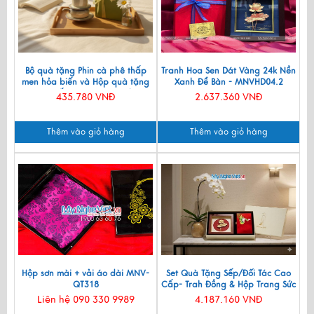
Bộ quà tặng Phin cà phê thấp
Tranh Hoa Sen Dát Vàng 24k Nền
men hỏa biến và Hộp quà tặng
Xanh Để Bàn - MNVHD04.2
cao cấp MNV-CFVH03/2
435.780 VNĐ
2.637.360 VNĐ
Thêm vào giỏ hàng
Thêm vào giỏ hàng
Hộp sơn mài + vải áo dài MNV-
Set Quà Tặng Sếp/Đối Tác Cao
QT318
Cấp- Trah Đồng & Hộp Trang Sức
Sơn Mài CBQT004
Liên hệ 090 330 9989
4.187.160 VNĐ