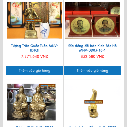
Tượng Trần Quốc Tuấn MNV-
Đĩa đồng để bàn hình Bác Hồ
TDTQT
MNV-DD03-18-1
7.271.640 VNĐ
832.680 VNĐ
Thêm vào giỏ hàng
Thêm vào giỏ hàng