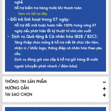
nghề.
Hỗ trợ kiểm tra hàng trước khi thanh toán.
Xem chi tiết tại đây
- Đổi trả linh hoạt trong 07 ngày:
Hỗ trợ đổi mới hoặc hoàn tiền 100% trong vòng 07
ngày nếu phát hiện lỗi kỹ thuật từ nhà sản xuất.
- Dịch vụ Quà tặng & Cá nhân hóa (B2B / B2C):
Tặng thiệp chúc mừng & hỗ trợ viết lời chúc tận tâm,
nhận in / khắc logo, thông điệp cá nhân hóa theo yêu
cầu.
Dịch vụ đóng gói cao cấp & hỗ trợ gửi hàng đi nước
ngoài (chuyển phát nhanh / đảm bảo).
THÔNG TIN SẢN PHẨM
HƯỚNG DẪN
TẠI SAO CHỌN