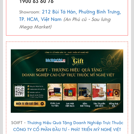
1900 63 60 76
212 Bùi Tá Hán, Phường Bình Trưng,
Showroom:
TP. HCM, Việt Nam
(An Phú cũ - Sau lưng
Mega Market)
SGIFT -
Thương Hiệu Quà Tặng Doanh Nghiệp Trực Thuộc
CÔNG TY CỔ PHẦN ĐẦU TƯ - PHÁT TRIỂN MỸ NGHỆ VIỆT