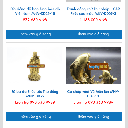
Đĩa đồng để bàn hình bản đồ
Tranh đồng chữ Thư pháp - Chữ
Việt Nam MNV-DD03-18
Phúc cạo màu MNV-DD09-3
832.680 VNĐ
1.188.000 VNĐ
Thêm vào giỏ hàng
Thêm vào giỏ hàng
Bộ ba đa Phúc Lộc Thọ đồng
Cá chép vượt Vũ Môn lớn MNV-
MNV-DD35
DD72-1
Liên hệ 090 330 9989
Liên hệ 090 330 9989
Thêm vào giỏ hàng
Thêm vào giỏ hàng