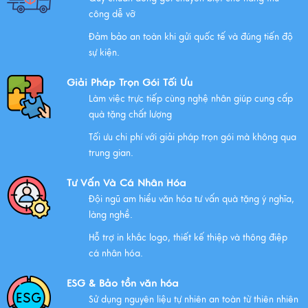
công dễ vỡ
Đảm bảo an toàn khi gửi quốc tế và đúng tiến độ
Chúc mừng chị Nguyễn Thị Nhựt Phượng - giám đốc
sự kiện.
công ty chính thức gia nhập Hawee
Giải Pháp Trọn Gói Tối Ưu
Xem thêm
Làm việc trực tiếp cùng nghệ nhân giúp cung cấp
quà tặng chất lượng
Tối ưu chi phí với giải pháp trọn gói mà không qua
Chính Sách Quyền Riêng Tư Tại Mỹ Nghệ Việt
trung gian.
Xem thêm
Tư Vấn Và Cá Nhân Hóa
Đội ngũ am hiểu văn hóa tư vấn quà tặng ý nghĩa,
làng nghề.
NHỮNG ĐẶC ĐIỂM CỦA HÀNG THỦ CÔNG MỸ NGHỆ
Hỗ trợ in khắc logo, thiết kế thiệp và thông điệp
Xem thêm
cá nhân hóa.
ESG & Bảo tồn văn hóa
Sử dụng nguyên liệu tự nhiên an toàn từ thiên nhiên
QUÀ VĂN HÓA VIỆT TẶNG KHÁCH QUỐC TẾ