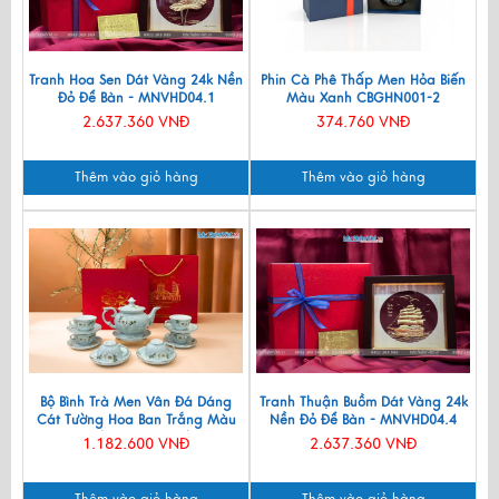
Tranh Hoa Sen Dát Vàng 24k Nền
Phin Cà Phê Thấp Men Hỏa Biến
Đỏ Để Bàn - MNVHD04.1
Màu Xanh CBGHN001-2
2.637.360 VNĐ
374.760 VNĐ
Thêm vào giỏ hàng
Thêm vào giỏ hàng
Bộ Bình Trà Men Vân Đá Dáng
Tranh Thuận Buồm Dát Vàng 24k
Cát Tường Hoa Ban Trắng Màu
Nền Đỏ Để Bàn - MNVHD04.4
Xanh Lam VBT12/8
1.182.600 VNĐ
2.637.360 VNĐ
Thêm vào giỏ hàng
Thêm vào giỏ hàng