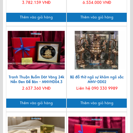
3.782.159 VNĐ
6.534.000 VNĐ
Thêm vào giỏ hàng
Thêm vào giỏ hàng
Tranh Thuận Buồm Dát Vàng 24k
Bộ đồ thờ ngũ sự khảm ngũ sắc
Nền Đen Để Bàn - MNVHD04.3
MNV-DD02
2.637.360 VNĐ
Liên hệ 090 330 9989
Thêm vào giỏ hàng
Thêm vào giỏ hàng