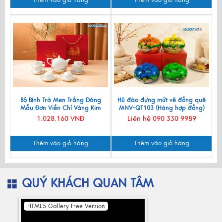
Bộ Bình Trà Men Trắng Dáng
Hũ đào đựng mứt vẽ đồng quê
Mẫu Đơn Viền Chỉ Vàng Kim
MNV-QT103 (Hàng hợp đồng)
550ml BT001-7.2
1.028.160 VNĐ
Liên hệ 090 330 9989
Thêm vào giỏ hàng
Thêm vào giỏ hàng
QUÝ KHÁCH QUAN TÂM
HTML5 Gallery Free Version