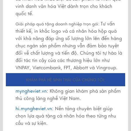
vinh danh văn hóa Việt dành trọn cho khách
quốc tế.
Tư vấn
Giải pháp quà tặng doanh nghiệp trọn gói:
thiết kế, in khắc logo và cá nhân hóa hộp quà
với khả năng đáp ứng số lượng lớn lên đến hàng
chục ngàn sản phẩm nhưng vẫn đảm bảo tuyệt
đối về chất lượng và tiến độ. Chúng tôi tự hào là
đối tác tin cậy của các thương hiệu lớn như
VNPAY, Vietcombank, FPT, Abbott và Vingroup.
KHÁM PHÁ HỆ SINH THÁI CỦA CHÚNG TÔI:
myngheviet.vn
: Không gian khám phá sản phẩm
thủ công làng nghề Việt Nam.
hi.myngheviet.vn
: Nền tảng chuyên biệt giúp
chọn lựa quà tặng cá nhân hóa theo từng nhu
cầu và sự kiện.