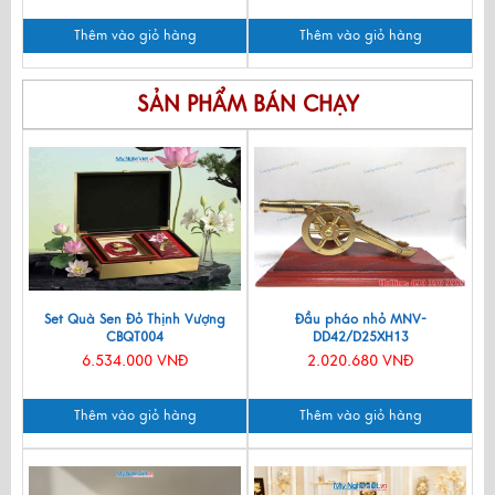
Thêm vào giỏ hàng
Thêm vào giỏ hàng
SẢN PHẨM BÁN CHẠY
Set Quà Sen Đỏ Thịnh Vượng
Đầu pháo nhỏ MNV-
CBQT004
DD42/D25XH13
6.534.000 VNĐ
2.020.680 VNĐ
Thêm vào giỏ hàng
Thêm vào giỏ hàng