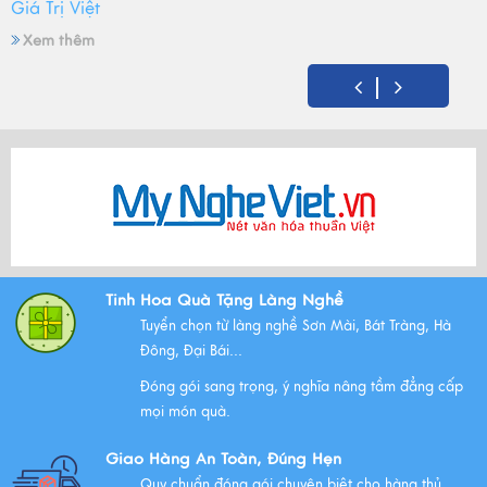
Giá Trị Việt
Xem thêm
Mỹ Nghệ Việt tròn 14 tuổi - Hành trình gìn giữ hồn Việt
và mùa sinh nhật đong đầy yêu thương
Xem thêm
Bộ Tam Sự Là Gì ? Bộ Tam Sự Có Ý Nghĩa Như Thế Nào
Tinh Hoa Quà Tặng Làng Nghề
Trong Văn Hóa Thờ Cúng?
Tuyển chọn từ làng nghề Sơn Mài, Bát Tràng, Hà
Xem thêm
Đông, Đại Bái...
Đóng gói sang trọng, ý nghĩa nâng tầm đẳng cấp
mọi món quà.
Những Lưu Ý Khi Tặng Quà Tân Gia Nhà Mới
Giao Hàng An Toàn, Đúng Hẹn
Xem thêm
Quy chuẩn đóng gói chuyên biệt cho hàng thủ