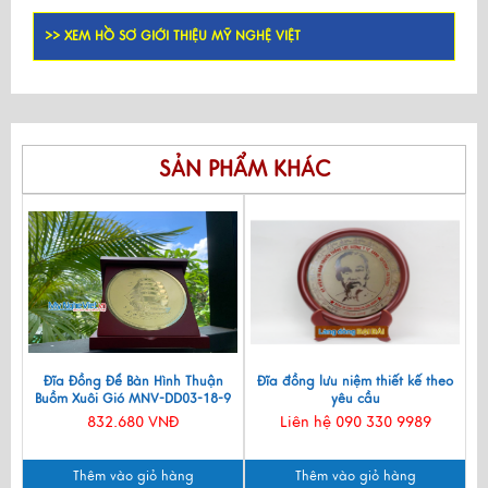
>> XEM HỒ SƠ GIỚI THIỆU MỸ NGHỆ VIỆT
SẢN PHẨM KHÁC
Đĩa Đồng Để Bàn Hình Thuận
Đĩa đồng lưu niệm thiết kế theo
Buồm Xuôi Gió MNV-DD03-18-9
yêu cầu
832.680 VNĐ
Liên hệ 090 330 9989
Thêm vào giỏ hàng
Thêm vào giỏ hàng