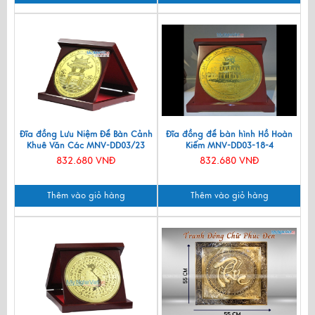
Đĩa đồng Lưu Niệm Để Bàn Cảnh
Đĩa đồng để bàn hình Hồ Hoàn
Khuê Văn Các MNV-DD03/23
Kiếm MNV-DD03-18-4
832.680 VNĐ
832.680 VNĐ
Thêm vào giỏ hàng
Thêm vào giỏ hàng