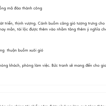
t triển, thịnh vượng. Cánh buồm căng gió tượng trưng cho s
may mắn, tài lộc được thêm vào nhằm tăng thêm ý nghĩa cho
òng khách, phòng làm việc. Bức tranh sẽ mang đến cho gia 