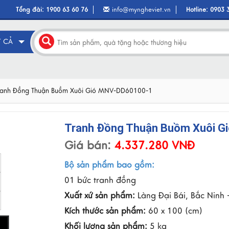
Tổng đài:
1900 63 60 76
info@myngheviet.vn
Hotline:
0903 
T CẢ
ranh Đồng Thuận Buồm Xuôi Gió MNV-DD60100-1
Tranh Đồng Thuận Buồm Xuôi G
Giá bán:
4.337.280 VNĐ
Bộ sản phẩm bao gồm:
01 bức tranh đồng
Xuất xứ sản phẩm:
Làng Đại Bái, Bắc Ninh 
Kích thước sản phẩm:
60 x 100 (cm)
Khối lượng sản phẩm:
5 kg