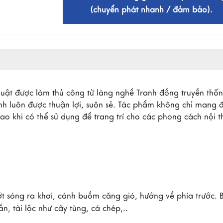
(chuyển phát nhanh / đảm bảo).
ật được làm thủ công từ làng nghề Tranh đồng truyền thốn
anh luôn được thuận lợi, suôn sẻ. Tác phẩm không chỉ mang 
ao khi có thể sử dụng để trang trí cho các phong cách nội t
 sóng ra khơi, cánh buồm căng gió, hướng về phía trước. B
, tài lộc như cây tùng, cá chép,..