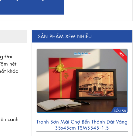
SẢN PHẨM XEM NHIỀU
g Đại
đậm nét
hất khác
226158
ên cạnh 
Tranh Sơn Mài Chợ Bến Thành Dát Vàng
35x45cm TSM3545-1.5