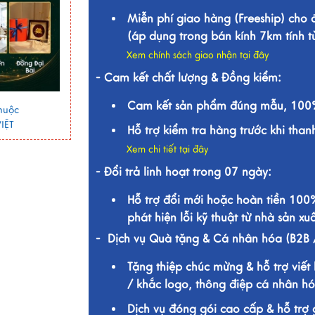
Miễn phí giao hàng (Freeship) cho
(áp dụng trong bán kính 7km tính 
Xem chính sách giao nhận tại đây
- Cam kết chất lượng & Đồng kiểm:
Cam kết sản phẩm đúng mẫu, 100%
huộc
IỆT
Hỗ trợ kiểm tra hàng trước khi than
Xem chi tiết tại đây
- Đổi trả linh hoạt trong 07 ngày:
Hỗ trợ đổi mới hoặc hoàn tiền 100
phát hiện lỗi kỹ thuật từ nhà sản xuấ
- Dịch vụ Quà tặng & Cá nhân hóa (B2B 
Tặng thiệp chúc mừng & hỗ trợ viết 
/ khắc logo, thông điệp cá nhân hó
Dịch vụ đóng gói cao cấp & hỗ trợ 