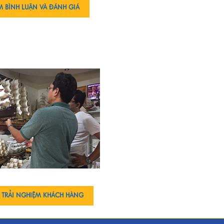
M BÌNH LUẬN VÀ ĐÁNH GIÁ
 TRẢI NGHIỆM KHÁCH HÀNG