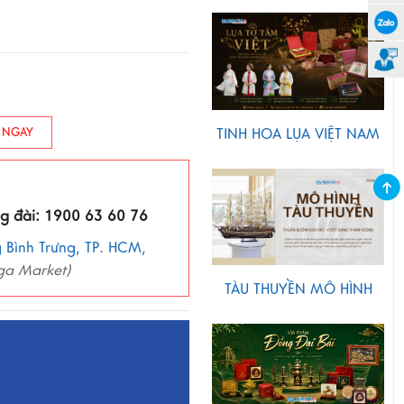
TINH HOA LỤA VIỆT NAM
 NGAY
ng đài: 1900 63 60 76
 Bình Trưng, TP. HCM,
ga Market)
TÀU THUYỀN MÔ HÌNH