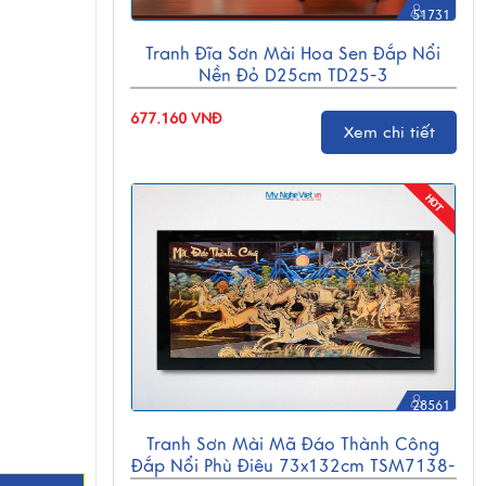
51731
Tranh Đĩa Sơn Mài Hoa Sen Đắp Nổi
Nền Đỏ D25cm TD25-3
677.160 VNĐ
Xem chi tiết
28561
Tranh Sơn Mài Mã Đáo Thành Công
Đắp Nổi Phù Điêu 73x132cm TSM7138-