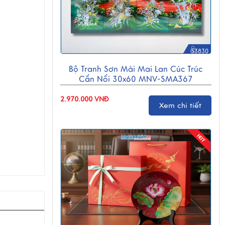
53830
Bộ Tranh Sơn Mài Mai Lan Cúc Trúc
Cẩn Nổi 30x60 MNV-SMA367
2.970.000 VNĐ
Xem chi tiết