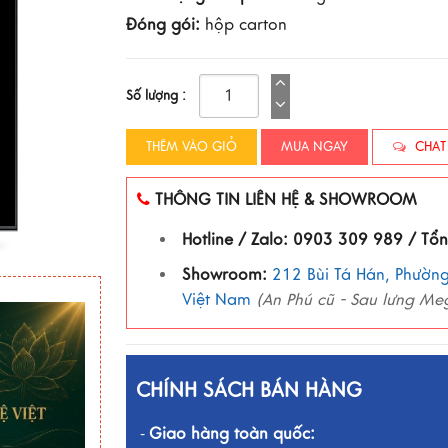
Đóng gói:
hộp carton
Số lượng :
THÊM VÀO GIỎ
MUA NGAY
CHAT
THÔNG TIN LIÊN HỆ & SHOWROOM
Hotline / Zalo: 0903 309 989 / Tổ
Showroom:
212 Bùi Tá Hán, Phường
Việt Nam
(An Phú cũ - Sau lưng Me
CHÍNH SÁCH BÁN HÀNG
Giao hàng toàn quốc:
-