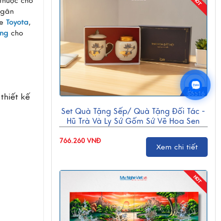
thuộc cho
Ngân
xe
Toyota
,
ặng
cho
55516
hiết kế 
Set Quà Tặng Sếp/ Quà Tặng Đối Tác -
Hũ Trà Và Ly Sứ Gốm Sứ Vẽ Hoa Sen
CBG001
766.260 VNĐ
Xem chi tiết