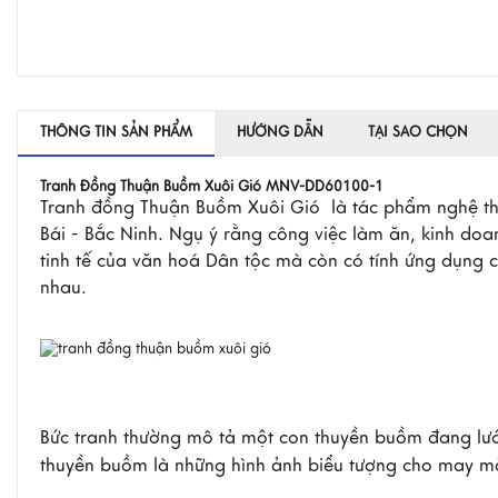
THÔNG TIN SẢN PHẨM
HƯỚNG DẪN
TẠI SAO CHỌN
Tranh Đồng Thuận Buồm Xuôi Gió MNV-DD60100-1
Tranh đồng Thuận Buồm Xuôi Gió là tác phẩm nghệ thu
Bái - Bắc Ninh. Ngụ ý rằng công việc làm ăn, kinh do
tinh tế của văn hoá Dân tộc mà còn có tính ứng dụng c
nhau.
Bức tranh thường mô tả một con thuyền buồm đang lướt
thuyền buồm là những hình ảnh biểu tượng cho may mắn