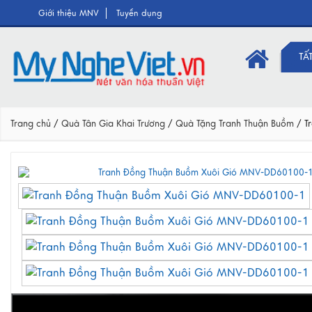
Giới thiệu MNV
Tuyển dụng
TẤ
Trang chủ
/
Quà Tân Gia Khai Trương
/
Quà Tặng Tranh Thuận Buồm
/
T