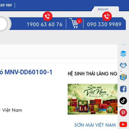
309 989
ENGLISH
0
1900 63 60 76
090 330 9989
ió MNV-DD60100-1
HỆ SINH THÁI LÀNG NGHỀ
- Việt Nam
SƠN MÀI VIỆT NAM