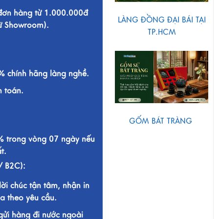
 đơn hàng từ 1.000.000đ
LÀNG ĐỒNG ĐẠI BÁI TẠI
từ Showroom).
TP.HCM
 chính hãng làng nghề.
h toán.
GỐM BÁT TRÀNG
% trong vòng 07 ngày nếu
t.
/ B2C):
lời chúc tận tâm, nhận in
a theo yêu cầu.
gửi hàng đi nước ngoài