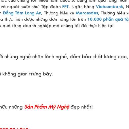
hác của chúng tôi nhiều năm được sử dụng làm quà tặng thân 
g và ngoài nước như: Tập đoàn
FPT
, Ngân hàng
Vietcombank
, 
ch
Đồng Tâm Long An
, Thương hiệu xe
Mercesdes
, Thương hiệu 
đã thực hiện được những đơn hàng lớn trên
10.000 phần quà t
vụ quà tặng doanh nghiệp mà chúng tôi đã thực hiện tại:
i những nghệ nhân lành nghề, đảm bảo chất lượng cao, t
 không gian trưng bày.
 hữu những 
Sản Phẩm Mỹ Nghệ
 đẹp nhất! 