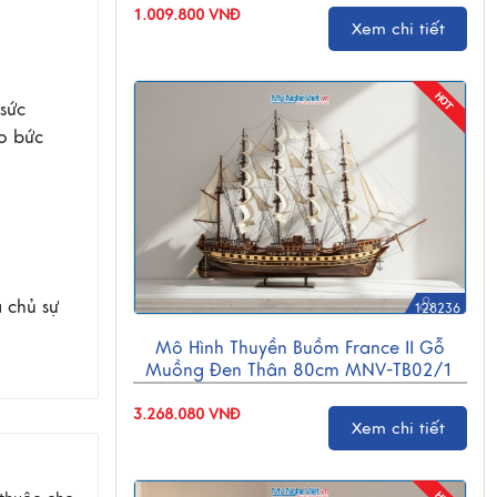
1.009.800 VNĐ
Xem chi tiết
ức 
 bức 
chủ sự 
128236
Mô Hình Thuyền Buồm France II Gỗ
Muồng Đen Thân 80cm MNV-TB02/1
3.268.080 VNĐ
Xem chi tiết