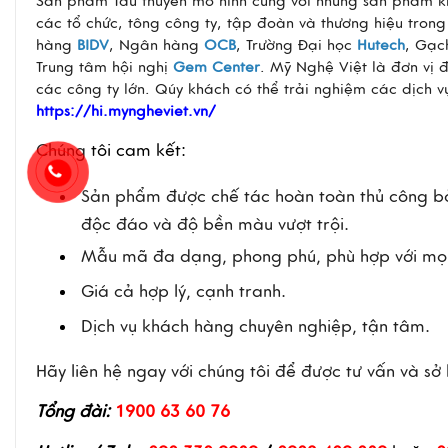
Sản phẩm Tàu thuyền mô hình cùng với những sản phẩm k
các tổ chức, tông công ty, tập đoàn và thương hiệu tron
hàng
BIDV
, Ngân hàng
OCB
, Trường Đại học
Hutech
, Gạ
Trung tâm hội nghị
Gem Center
. Mỹ Nghệ Việt là đơn vị 
các công ty lớn. Qúy khách có thể trải nghiệm các dịch 
https://hi.myngheviet.vn/
Chúng tôi cam kết:
Sản phẩm được chế tác hoàn toàn thủ công bở
độc đáo và độ bền màu vượt trội.
Mẫu mã đa dạng, phong phú, phù hợp với mọi
Giá cả hợp lý, cạnh tranh.
Dịch vụ khách hàng chuyên nghiệp, tận tâm.
Hãy liên hệ ngay với chúng tôi để được tư vấn và sở
Tổng đài:
1900 63 60 76