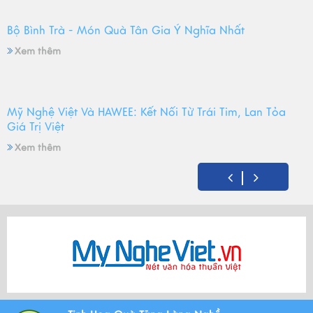
Bộ Bình Trà - Món Quà Tân Gia Ý Nghĩa Nhất
Xem thêm
Mỹ Nghệ Việt Và HAWEE: Kết Nối Từ Trái Tim, Lan Tỏa
Giá Trị Việt
Xem thêm
Mỹ Nghệ Việt tròn 14 tuổi - Hành trình gìn giữ hồn Việt
và mùa sinh nhật đong đầy yêu thương
Xem thêm
Bộ Tam Sự Là Gì ? Bộ Tam Sự Có Ý Nghĩa Như Thế Nào