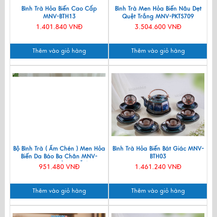
Bình Trà Hỏa Biến Cao Cấp
Bình Trà Men Hỏa Biến Nâu Dẹt
MNV-BTH13
Quệt Trắng MNV-PKTS709
1.401.840 VNĐ
3.504.600 VNĐ
Thêm vào giỏ hàng
Thêm vào giỏ hàng
Bộ Bình Trà ( Ấm Chén ) Men Hỏa
Bình Trà Hỏa Biến Bát Giác MNV-
Biến Da Báo Ba Chân MNV-
BTH03
BTMG01 (HÀNG ĐẶT)
951.480 VNĐ
1.461.240 VNĐ
Thêm vào giỏ hàng
Thêm vào giỏ hàng