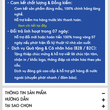
- Cam kết chất lượng & Đồng kiểm:
Cam kết sản phẩm đúng mẫu, 100% chính hãng làng
nghề.
Hỗ trợ kiểm tra hàng trước khi thanh toán.
Xem chi tiết tại đây
- Đổi trả linh hoạt trong 07 ngày:
Hỗ trợ đổi mới hoặc hoàn tiền 100% trong vòng 07
ngày nếu phát hiện lỗi kỹ thuật từ nhà sản xuất.
- Dịch vụ Quà tặng & Cá nhân hóa (B2B / B2C):
Tặng thiệp chúc mừng & hỗ trợ viết lời chúc tận tâm,
nhận in / khắc logo, thông điệp cá nhân hóa theo yêu
cầu.
Dịch vụ đóng gói cao cấp & hỗ trợ gửi hàng đi nước
ngoài (chuyển phát nhanh / đảm bảo).
THÔNG TIN SẢN PHẨM
HƯỚNG DẪN
TẠI SAO CHỌN