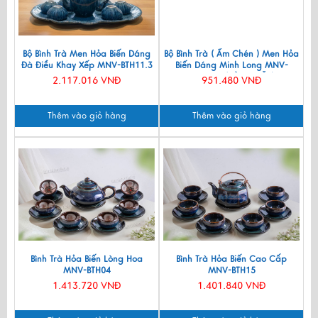
Bộ Bình Trà Men Hỏa Biến Dáng
Bộ Bình Trà ( Ấm Chén ) Men Hỏa
Đà Điểu Khay Xếp MNV-BTH11.3
Biến Dáng Minh Long MNV-
BTMG02 (HÀNG ĐẶT)
2.117.016 VNĐ
951.480 VNĐ
Thêm vào giỏ hàng
Thêm vào giỏ hàng
Bình Trà Hỏa Biến Lòng Hoa
Bình Trà Hỏa Biến Cao Cấp
MNV-BTH04
MNV-BTH15
1.413.720 VNĐ
1.401.840 VNĐ