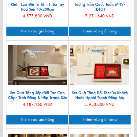
Khăn Lụa Đũi Tơ Tằm Thêu Tay
Tượng Trần Quốc Tuấn MNV-
Hoa Sen 40x200cm
TDTQT
KLNC40200/10
4.573.800 VNĐ
7.271.640 VNĐ
Thêm vào giỏ hàng
Thêm vào giỏ hàng
Set Quà Tặng Sếp/Đối Tác Cao
Set Quà Tặng Đối Tác/Du Khách
Cấp- Trah Đồng & Hộp Trang Sức
Nước Ngoài Tranh Đồng Mạ
Sơn Mài CBQT004
Vàng 24k & Hộp Trang Sức Sơn
4.187.160 VNĐ
5.950.800 VNĐ
Mài CBQT006/2
Thêm vào giỏ hàng
Thêm vào giỏ hàng