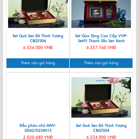
Set Quà Sen Đỏ Thịnh Vượng
Set Qùa Tặng Cao Cấp VVIP-
CBQT004
Set01 Thanh Sắc Sen Xanh
6.534.000 VNĐ
6.557.760 VNĐ
Thêm vào giỏ hàng
Thêm vào giỏ hàng
Đầu pháo nhỏ MNV-
Set Quà Sen Đỏ Thịnh Vượng
DD42/D25XH13
CBQT004
2.020.680 VNĐ
6.534.000 VNĐ