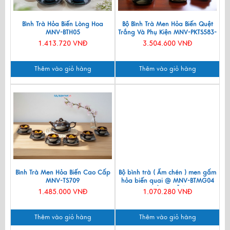
Bình Trà Hỏa Biến Lòng Hoa
Bộ Bình Trà Men Hỏa Biến Quệt
MNV-BTH05
Trắng Và Phụ Kiện MNV-PKTS583-
3
1.413.720 VNĐ
3.504.600 VNĐ
Thêm vào giỏ hàng
Thêm vào giỏ hàng
Bình Trà Men Hỏa Biến Cao Cấp
Bộ bình trà ( Ấm chén ) men gấm
MNV-TS709
hỏa biến quai @ MNV-BTMG04
(HÀNG ĐẶT)
1.485.000 VNĐ
1.070.280 VNĐ
Thêm vào giỏ hàng
Thêm vào giỏ hàng