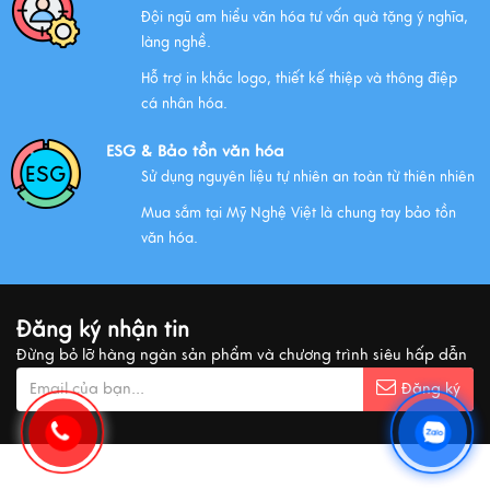
Đội ngũ am hiểu văn hóa tư vấn quà tặng ý nghĩa,
làng nghề.
NHỮNG ĐẶC ĐIỂM CỦA HÀNG THỦ CÔNG MỸ NGHỆ
Hỗ trợ in khắc logo, thiết kế thiệp và thông điệp
Xem thêm
cá nhân hóa.
ESG & Bảo tồn văn hóa
Sử dụng nguyên liệu tự nhiên an toàn từ thiên nhiên
QUÀ VĂN HÓA VIỆT TẶNG KHÁCH QUỐC TẾ
Mua sắm tại Mỹ Nghệ Việt là chung tay bảo tồn
Xem thêm
văn hóa.
MUA QUÀ GÌ KHI ĐẾN VIỆT NAM?
Đăng ký nhận tin
Xem thêm
Đừng bỏ lỡ hàng ngàn sản phẩm và chương trình siêu hấp dẫn
Đăng ký
Ý nghĩa cảnh vật Tranh sơn mài
Xem thêm