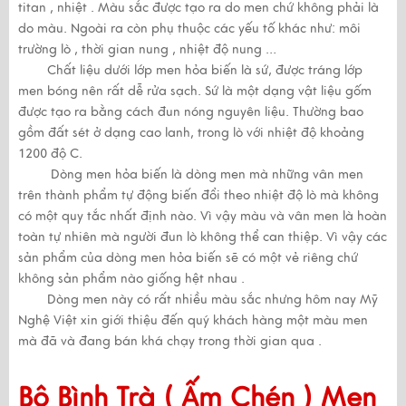
titan , nhiệt . Màu sắc được tạo ra do men chứ không phải là
do màu. Ngoài ra còn phụ thuộc các yếu tố khác như: môi
trường lò , thời gian nung , nhiệt độ nung …
Chất liệu dưới lớp men hỏa biến là sứ, được tráng lớp
men bóng nên rất dễ rửa sạch. Sứ là một dạng vật liệu gốm
được tạo ra bằng cách đun nóng nguyên liệu. Thường bao
gồm đất sét ở dạng cao lanh, trong lò với nhiệt độ khoảng
1200 độ C.
Dòng men hỏa biến là dòng men mà những vân men
trên thành phẩm tự động biến đổi theo nhiệt độ lò mà không
có một quy tắc nhất định nào. Vì vậy màu và vân men là hoàn
toàn tự nhiên mà người đun lò không thể can thiệp. Vì vậy các
sản phẩm của dòng men hỏa biến sẽ có một vẻ riêng chứ
không sản phẩm nào giống hệt nhau .
Dòng men này có rất nhiều màu sắc nhưng hôm nay Mỹ
Nghệ Việt xin giới thiệu đến quý khách hàng một màu men
mà đã và đang bán khá chạy trong thời gian qua .
Bộ Bình Trà ( Ấm Chén ) Men