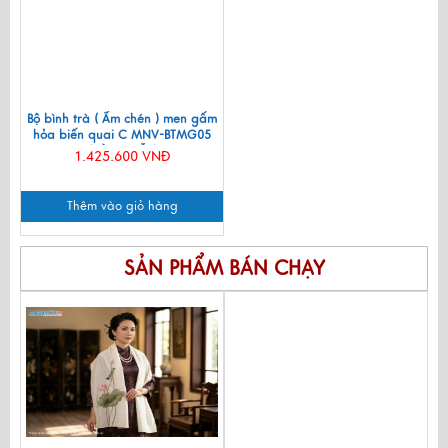
Bộ bình trà ( Ấm chén ) men gấm
hỏa biến quai C MNV-BTMG05
(HÀNG ĐẶT)
1.425.600 VNĐ
Thêm vào giỏ hàng
SẢN PHẨM BÁN CHẠY