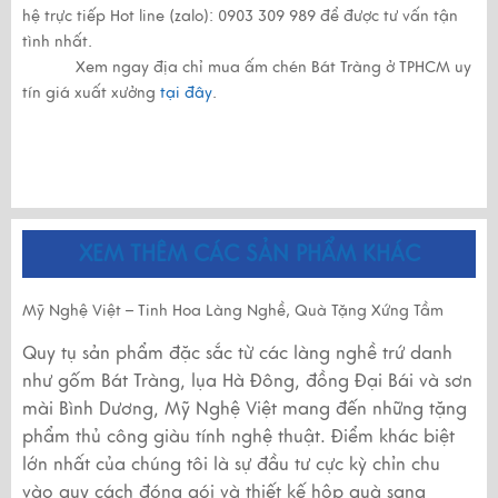
hệ trực tiếp Hot line (zalo): 0903 309 989 để được tư vấn tận
tình nhất.
Xem ngay địa chỉ mua ấm chén Bát Tràng ở TPHCM uy
tín giá xuất xưởng
tại đây
.
XEM THÊM CÁC SẢN PHẨM KHÁC
Mỹ Nghệ Việt – Tinh Hoa Làng Nghề, Quà Tặng Xứng Tầm
Quy tụ sản phẩm đặc sắc từ các làng nghề trứ danh
như gốm Bát Tràng, lụa Hà Đông, đồng Đại Bái và sơn
mài Bình Dương, Mỹ Nghệ Việt mang đến những tặng
phẩm thủ công giàu tính nghệ thuật. Điểm khác biệt
lớn nhất của chúng tôi là sự đầu tư cực kỳ chỉn chu
vào quy cách đóng gói và thiết kế hộp quà sang