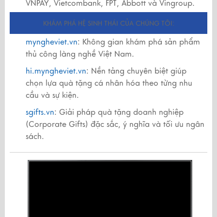
VNPAY, Vietcombank, FPT, Abbott và Vingroup.
KHÁM PHÁ HỆ SINH THÁI CỦA CHÚNG TÔI:
myngheviet.vn
: Không gian khám phá sản phẩm
thủ công làng nghề Việt Nam.
hi.myngheviet.vn
: Nền tảng chuyên biệt giúp
chọn lựa quà tặng cá nhân hóa theo từng nhu
cầu và sự kiện.
sgifts.vn
: Giải pháp quà tặng doanh nghiệp
(Corporate Gifts) đặc sắc, ý nghĩa và tối ưu ngân
sách.