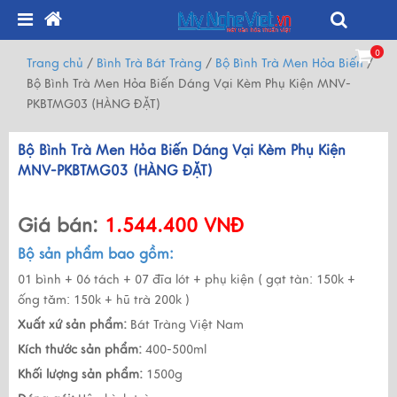
0
Trang chủ
/
Bình Trà Bát Tràng
/
Bộ Bình Trà Men Hỏa Biến
/
Bộ Bình Trà Men Hỏa Biến Dáng Vại Kèm Phụ Kiện MNV-
PKBTMG03 (HÀNG ĐẶT)
Bộ Bình Trà Men Hỏa Biến Dáng Vại Kèm Phụ Kiện
MNV-PKBTMG03 (HÀNG ĐẶT)
Giá bán:
1.544.400 VNĐ
Bộ sản phẩm bao gồm:
01 bình + 06 tách + 07 đĩa lót + phụ kiện ( gạt tàn: 150k +
ống tăm: 150k + hũ trà 200k )
Xuất xứ sản phẩm:
Bát Tràng Việt Nam
Kích thước sản phẩm:
400-500ml
Khối lượng sản phẩm:
1500g