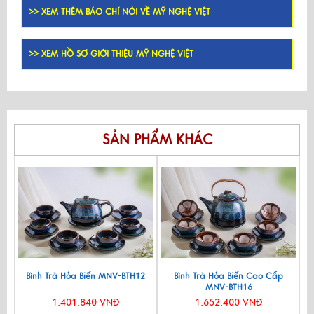
>> XEM THÊM BÁO CHÍ NÓI VỀ MỸ NGHỆ VIỆT
>> XEM HỒ SƠ GIỚI THIỆU MỸ NGHỆ VIỆT
SẢN PHẨM KHÁC
Bình Trà Hỏa Biến MNV-BTH12
Bình Trà Hỏa Biến Cao Cấp
MNV-BTH16
1.401.840 VNĐ
1.652.400 VNĐ