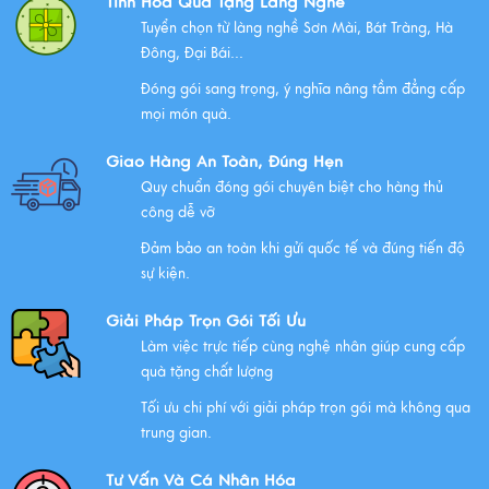
Tinh Hoa Quà Tặng Làng Nghề
Trong Văn Hóa Thờ Cúng?
Tuyển chọn từ làng nghề Sơn Mài, Bát Tràng, Hà
Xem thêm
Đông, Đại Bái...
Đóng gói sang trọng, ý nghĩa nâng tầm đẳng cấp
mọi món quà.
Những Lưu Ý Khi Tặng Quà Tân Gia Nhà Mới
Giao Hàng An Toàn, Đúng Hẹn
Xem thêm
Quy chuẩn đóng gói chuyên biệt cho hàng thủ
công dễ vỡ
Đảm bảo an toàn khi gửi quốc tế và đúng tiến độ
Chúc mừng chị Nguyễn Thị Nhựt Phượng - giám đốc
sự kiện.
công ty chính thức gia nhập Hawee
Giải Pháp Trọn Gói Tối Ưu
Xem thêm
Làm việc trực tiếp cùng nghệ nhân giúp cung cấp
quà tặng chất lượng
Tối ưu chi phí với giải pháp trọn gói mà không qua
Chính Sách Quyền Riêng Tư Tại Mỹ Nghệ Việt
trung gian.
Xem thêm
Tư Vấn Và Cá Nhân Hóa