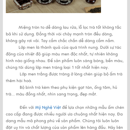
Miệng tròn to dễ dàng lau rửa, lỗ lọc trà tốt không tắc
bã khi sử dụng. Đồng thời vòi chảy mạnh tròn đều dòng,
không gây rơi vãi. Tay cầm chắc chắn dễ dàng cầm nắm.
Lớp men là thành quả của quá trình nung. Dưới sự tác
động của nhiệt độ giúp màu men độc nhất, tự nhiên không
hình nào giống nhau. Để sản phẩm luôn sáng bóng, bền màu,
chúng tôi dùng lớp men tráng loại 1 tốt nhất hiện nay.
Lớp men trắng được tráng ở lòng chén giúp bộ ấm trà
thêm hài hoà.
Bộ bình trà kèm theo phụ kiện gạt tàn, ống tăm, hũ
trà... màu đồng nhất, nhìn sang trọng, đẹp mắt.
Đến với
Mỹ Nghệ Việt
để lựa chọn những mẫu ấm chén
cao cấp đang được nhiều người ưa chuộng nhất hiện nay. Đa
dạng mẫu mã phong phú về sản phẩm. Chúng tôi luôn luôn
đặt uy tín và chất lượng của sản phẩm lên hàng đầu. Hãy liên