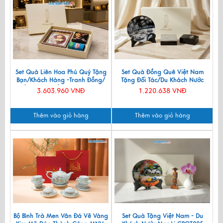
Set Quà Liên Hoa Phú Quý Tặng
Set Quà Đồng Quê Việt Nam
Bạn/Khách Hàng -Tranh Đồng/
Tặng Đối Tác/Du Khách Nước
Đế Lót Ly & Cắm Bút CBQT006
Ngoài - Đĩa Sơn Mài/ Hộp
3.603.960 VNĐ
1.220.638 VNĐ
Namecard & Đế Lót Ly Sơn Mài
CBQT002
Thêm vào giỏ hàng
Thêm vào giỏ hàng
Bộ Bình Trà Men Vân Đá Vẽ Vàng
Set Quà Tặng Việt Nam - Du