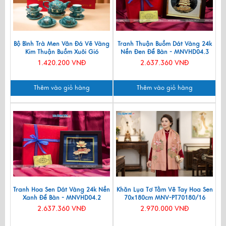
Bộ Bình Trà Men Vân Đá Vẽ Vàng
Tranh Thuận Buồm Dát Vàng 24k
Kim Thuận Buồm Xuôi Gió
Nền Đen Để Bàn - MNVHD04.3
VBT12/14
1.420.200 VNĐ
2.637.360 VNĐ
Thêm vào giỏ hàng
Thêm vào giỏ hàng
Tranh Hoa Sen Dát Vàng 24k Nền
Khăn Lụa Tơ Tằm Vẽ Tay Hoa Sen
Xanh Để Bàn - MNVHD04.2
70x180cm MNV-PT70180/16
2.637.360 VNĐ
2.970.000 VNĐ