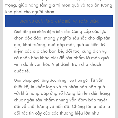
trọng, giúp nâng tầm giá trị món quà và tạo ấn tượng
khó phai cho người nhận.
DỊCH VỤ QUÀ TẶNG KHÁC BIỆT VÀ TOÀN DIỆN:
Cung cấp các lựa
Quà tặng cá nhân đậm bản sắc:
chọn độc đáo, mang ý nghĩa sâu sắc cho dịp tân
gia, khai trương, quà gặp mặt, quà sự kiện, kỷ
niệm các dịp cho bạn bè, đối tác, cùng dịch vụ
cá nhân hóa khác biệt để sản phẩm là món quà
vinh danh văn hóa Việt dành trọn cho khách
quốc tế.
Tư vấn
Giải pháp quà tặng doanh nghiệp trọn gói:
thiết kế, in khắc logo và cá nhân hóa hộp quà
với khả năng đáp ứng số lượng lớn lên đến hàng
chục ngàn sản phẩm nhưng vẫn đảm bảo tuyệt
đối về chất lượng và tiến độ. Chúng tôi tự hào là
đối tác tin cậy của các thương hiệu lớn như