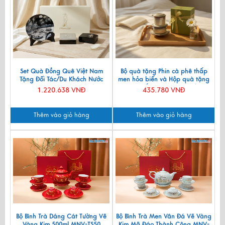
Set Quà Đồng Quê Việt Nam
Bộ quà tặng Phin cà phê thấp
Tặng Đối Tác/Du Khách Nước
men hỏa biến và Hộp quà tặng
Ngoài - Đĩa Sơn Mài/ Hộp
cao cấp MNV-CFVH03/2
1.220.638 VNĐ
435.780 VNĐ
Namecard & Đế Lót Ly Sơn Mài
CBQT002
Thêm vào giỏ hàng
Thêm vào giỏ hàng
Bộ Bình Trà Dáng Cát Tường Vẽ
Bộ Bình Trà Men Vân Đá Vẽ Vàng
Vàng Kim 500ml MNV-TS50
Kim Mã Đáo Thành Công MNV-