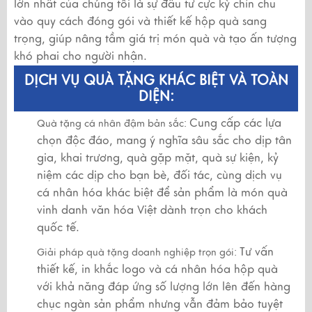
lớn nhất của chúng tôi là sự đầu tư cực kỳ chỉn chu
vào quy cách đóng gói và thiết kế hộp quà sang
trọng, giúp nâng tầm giá trị món quà và tạo ấn tượng
khó phai cho người nhận.
DỊCH VỤ QUÀ TẶNG KHÁC BIỆT VÀ TOÀN
DIỆN:
Cung cấp các lựa
Quà tặng cá nhân đậm bản sắc:
chọn độc đáo, mang ý nghĩa sâu sắc cho dịp tân
gia, khai trương, quà gặp mặt, quà sự kiện, kỷ
niệm các dịp cho bạn bè, đối tác, cùng dịch vụ
cá nhân hóa khác biệt để sản phẩm là món quà
vinh danh văn hóa Việt dành trọn cho khách
quốc tế.
Tư vấn
Giải pháp quà tặng doanh nghiệp trọn gói:
thiết kế, in khắc logo và cá nhân hóa hộp quà
với khả năng đáp ứng số lượng lớn lên đến hàng
chục ngàn sản phẩm nhưng vẫn đảm bảo tuyệt