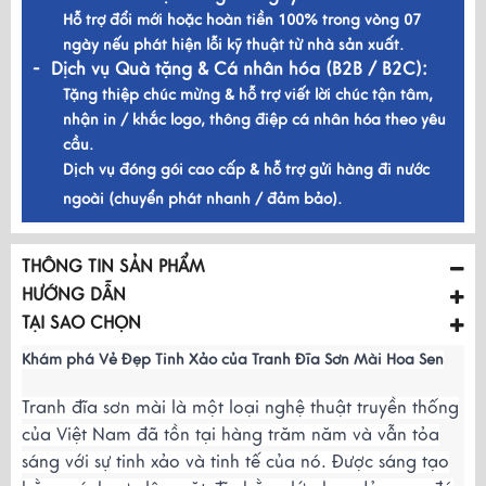
Hỗ trợ đổi mới hoặc hoàn tiền 100% trong vòng 07
ngày nếu phát hiện lỗi kỹ thuật từ nhà sản xuất.
- Dịch vụ Quà tặng & Cá nhân hóa (B2B / B2C):
Tặng thiệp chúc mừng & hỗ trợ viết lời chúc tận tâm,
nhận in / khắc logo, thông điệp cá nhân hóa theo yêu
cầu.
Dịch vụ đóng gói cao cấp & hỗ trợ gửi hàng đi nước
ngoài (chuyển phát nhanh / đảm bảo).
THÔNG TIN SẢN PHẨM
HƯỚNG DẪN
TẠI SAO CHỌN
Khám phá Vẻ Đẹp Tinh Xảo của Tranh Đĩa Sơn Mài Hoa Sen
Tranh đĩa sơn mài là một loại nghệ thuật truyền thống
của Việt Nam đã tồn tại hàng trăm năm và vẫn tỏa
sáng với sự tinh xảo và tinh tế của nó. Được sáng tạo