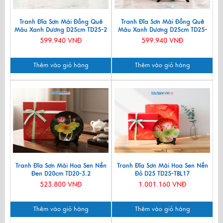
Tranh Đĩa Sơn Mài Đồng Quê
Tranh Đĩa Sơn Mài Đồng Quê
Màu Xanh Dương D25cm TD25-2
Màu Xanh Dương D25cm TD25-
2.2
599.940 VNĐ
599.940 VNĐ
Thêm vào giỏ hàng
Thêm vào giỏ hàng
Tranh Đĩa Sơn Mài Hoa Sen Nền
Tranh Đĩa Sơn Mài Hoa Sen Nền
Đen D20cm TD20-3.2
Đỏ D25 TD25-TBL17
523.800 VNĐ
1.001.160 VNĐ
Thêm vào giỏ hàng
Thêm vào giỏ hàng