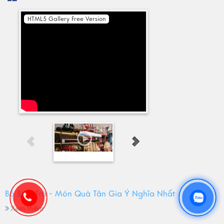
HTML5 Gallery Free Version
Bộ Bình Trà - Món Quà Tân Gia Ý Nghĩa Nhất
Xem thêm