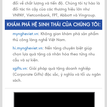
đối về chất lượng và tiến độ. Chúng tôi tự hào là
đối tác tin cậy của các thương hiệu lớn như
VNPAY, Vietcombank, FPT, Abbott và Vingroup.
KHÁM PHÁ HỆ SINH THÁI CỦA CHÚNG TÔI:
myngheviet.vn
: Không gian khám phá sản phẩm
thủ công làng nghề Việt Nam.
hi.myngheviet.vn
: Nền tảng chuyên biệt giúp
chọn lựa quà tặng cá nhân hóa theo từng nhu
cầu và sự kiện.
sgifts.vn
: Giải pháp quà tặng doanh nghiệp
(Corporate Gifts) đặc sắc, ý nghĩa và tối ưu ngân
sách.