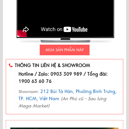
MUA SẢN PHẨM NÀY
THÔNG TIN LIÊN HỆ & SHOWROOM
Hotline / Zalo: 0903 309 989 / Tổng đài:
1900 63 60 76
212 Bùi Tá Hán, Phường Bình Trưng,
Showroom:
TP. HCM, Việt Nam
(An Phú cũ - Sau lưng
Mega Market)