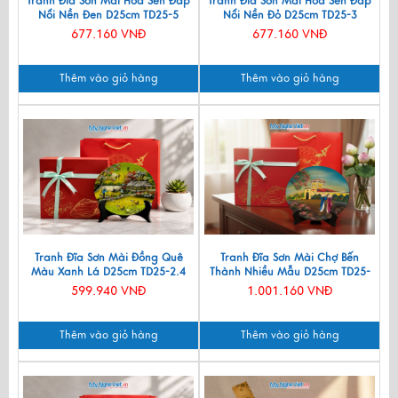
Tranh Đĩa Sơn Mài Hoa Sen Đắp
Tranh Đĩa Sơn Mài Hoa Sen Đắp
Nổi Nền Đen D25cm TD25-5
Nổi Nền Đỏ D25cm TD25-3
677.160 VNĐ
677.160 VNĐ
Thêm vào giỏ hàng
Thêm vào giỏ hàng
Tranh Đĩa Sơn Mài Đồng Quê
Tranh Đĩa Sơn Mài Chợ Bến
Màu Xanh Lá D25cm TD25-2.4
Thành Nhiều Mẫu D25cm TD25-
TBL10
599.940 VNĐ
1.001.160 VNĐ
Thêm vào giỏ hàng
Thêm vào giỏ hàng