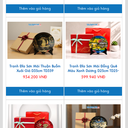
Thêm vào giỏ hàng
Thêm vào giỏ hàng
Tranh Đĩa Sơn Mài Thuận Buồm
Tranh Đĩa Sơn Mài Đồng Quê
Xuôi Gió D35cm TD359
Màu Xanh Dương D25cm TD25-
2.5
934.200 VNĐ
599.940 VNĐ
Thêm vào giỏ hàng
Thêm vào giỏ hàng