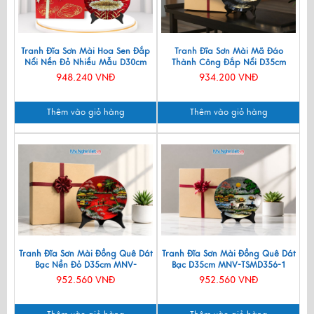
Tranh Đĩa Sơn Mài Hoa Sen Đắp
Tranh Đĩa Sơn Mài Mã Đáo
Nổi Nền Đỏ Nhiều Mẫu D30cm
Thành Công Đắp Nổi D35cm
TD30SV/1
MNV-TD358
948.240 VNĐ
934.200 VNĐ
Thêm vào giỏ hàng
Thêm vào giỏ hàng
Tranh Đĩa Sơn Mài Đồng Quê Dát
Tranh Đĩa Sơn Mài Đồng Quê Dát
Bạc Nền Đỏ D35cm MNV-
Bạc D35cm MNV-TSMD356-1
TSMD356-1.1
952.560 VNĐ
952.560 VNĐ