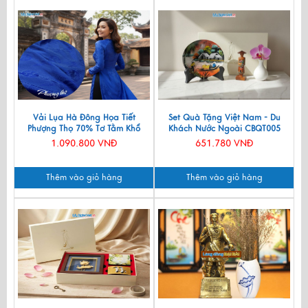
Vải Lụa Hà Đông Họa Tiết
Set Quà Tặng Việt Nam - Du
Phượng Thọ 70% Tơ Tằm Khổ
Khách Nước Ngoài CBQT005
90cm MNV-LNL131
1.090.800 VNĐ
651.780 VNĐ
Thêm vào giỏ hàng
Thêm vào giỏ hàng