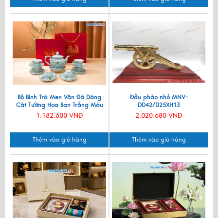
Bộ Bình Trà Men Vân Đá Dáng
Đầu pháo nhỏ MNV-
Cát Tường Hoa Ban Trắng Màu
DD42/D25XH13
Xanh Lam VBT12/8
1.182.600 VNĐ
2.020.680 VNĐ
Thêm vào giỏ hàng
Thêm vào giỏ hàng