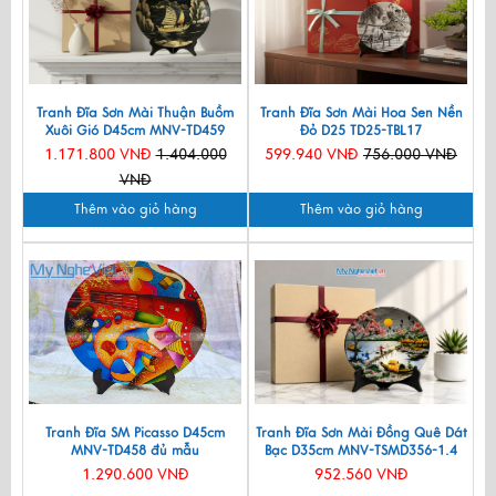
Tranh Đĩa Sơn Mài Thuận Buồm
Tranh Đĩa Sơn Mài Hoa Sen Nền
Xuôi Gió D45cm MNV-TD459
Đỏ D25 TD25-TBL17
1.171.800 VNĐ
1.404.000
599.940 VNĐ
756.000 VNĐ
VNĐ
Thêm vào giỏ hàng
Thêm vào giỏ hàng
Tranh Đĩa SM Picasso D45cm
Tranh Đĩa Sơn Mài Đồng Quê Dát
MNV-TD458 đủ mẫu
Bạc D35cm MNV-TSMD356-1.4
1.290.600 VNĐ
952.560 VNĐ