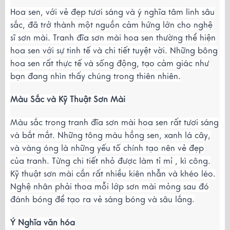
Hoa sen, với vẻ đẹp tươi sáng và ý nghĩa tâm linh sâu
sắc, đã trở thành một nguồn cảm hứng lớn cho nghệ
sĩ sơn mài. Tranh đĩa sơn mài hoa sen thường thể hiện
hoa sen với sự tinh tế và chi tiết tuyệt vời. Những bông
hoa sen rất thực tế và sống động, tạo cảm giác như
bạn đang nhìn thấy chúng trong thiên nhiên.
Màu Sắc và Kỹ Thuật Sơn Mài
Màu sắc trong tranh đĩa sơn mài hoa sen rất tươi sáng
và bắt mắt. Những tông màu hồng sen, xanh lá cây,
và vàng óng là những yếu tố chính tạo nên vẻ đẹp
của tranh. Từng chi tiết nhỏ được làm tỉ mỉ , kì công.
Kỹ thuật sơn mài cần rất nhiều kiên nhẫn và khéo léo.
Nghệ nhân phải thoa mỗi lớp sơn mài mỏng sau đó
đánh bóng để tạo ra vẻ sáng bóng và sâu lắng.
Ý Nghĩa văn hóa