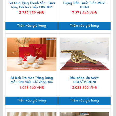
Set Quà Tặng Thanh Sắc - Quà
Tượng Trần Quốc Tuấn MNV-
Tặng Đối Tác/ Sếp CBQT003
TDTQT
3.782.159 VNĐ
7.271.640 VNĐ
Thêm vào giỏ hàng
Thêm vào giỏ hàng
Bộ Bình Trà Men Trắng Dáng
Đầu pháo lớn MNV-
Mẫu Đơn Viền Chỉ Vàng Kim
DD42/D30XH20
550ml BT001-7.2
1.028.160 VNĐ
3.088.800 VNĐ
Thêm vào giỏ hàng
Thêm vào giỏ hàng