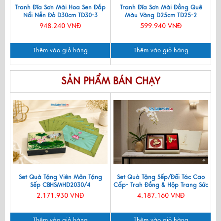
Tranh Đĩa Sơn Mài Hoa Sen Đắp
Tranh Đĩa Sơn Mài Đồng Quê
Nổi Nền Đỏ D30cm TD30-3
Màu Vàng D25cm TD25-2
948.240 VNĐ
599.940 VNĐ
Thêm vào giỏ hàng
Thêm vào giỏ hàng
SẢN PHẨM BÁN CHẠY
Set Quà Tặng Viên Mãn Tặng
Set Quà Tặng Sếp/Đối Tác Cao
Sếp CBHSMHD2030/4
Cấp- Trah Đồng & Hộp Trang Sức
Sơn Mài CBQT004
2.171.930 VNĐ
4.187.160 VNĐ
Thêm vào giỏ hàng
Thêm vào giỏ hàng