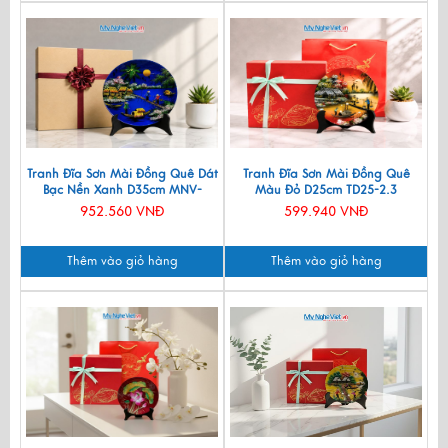
Tranh Đĩa Sơn Mài Đồng Quê Dát
Tranh Đĩa Sơn Mài Đồng Quê
Bạc Nền Xanh D35cm MNV-
Màu Đỏ D25cm TD25-2.3
TSMD356-1.3
952.560 VNĐ
599.940 VNĐ
Thêm vào giỏ hàng
Thêm vào giỏ hàng