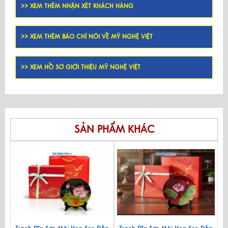
>> XEM THÊM NHẬN XÉT KHÁCH HÀNG
>> XEM THÊM BÁO CHÍ NÓI VỀ MỸ NGHỆ VIỆT
>> XEM HỒ SƠ GIỚI THIỆU MỸ NGHỆ VIỆT
SẢN PHẨM KHÁC