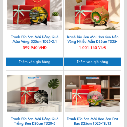
Tranh Đĩa Sơn Mài Đồng Quê
Tranh Đĩa Sơn Mài Hoa Sen Nền
Màu Vàng D25cm TD25-2.1
Vàng Nhiều Mẫu D25cm TD25-
TBL14
599.940 VNĐ
1.001.160 VNĐ
Thêm vào giỏ hàng
Thêm vào giỏ hàng
Tranh Đĩa Sơn Mài Đồng Quê
Tranh Đĩa Sơn Mài Hoa Sen Dát
Trắng Đen D20cm TD20-6
Bạc D25cm TD25-TBL13