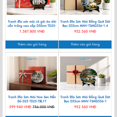
Tranh đĩa sơn mài cô gái áo dài
Tranh Đĩa Sơn Mài Đồng Quê Dát
cẩn trứng cao cấp D30cm TD25-
Bạc D35cm MNV-TSMD356-1.4
Q
1.387.800 VNĐ
952.560 VNĐ
Thêm vào giỏ hàng
Thêm vào giỏ hàng
Tranh Đĩa Sơn Mài Hoa Sen Nền
Tranh Đĩa Sơn Mài Đồng Quê Dát
Đỏ D25 TD25-TBL17
Bạc D35cm MNV-TSMD356-1
599.940 VNĐ
756.000 VNĐ
952.560 VNĐ