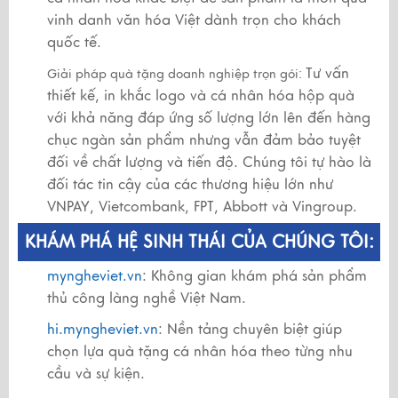
vinh danh văn hóa Việt dành trọn cho khách
quốc tế.
Tư vấn
Giải pháp quà tặng doanh nghiệp trọn gói:
thiết kế, in khắc logo và cá nhân hóa hộp quà
với khả năng đáp ứng số lượng lớn lên đến hàng
chục ngàn sản phẩm nhưng vẫn đảm bảo tuyệt
đối về chất lượng và tiến độ. Chúng tôi tự hào là
đối tác tin cậy của các thương hiệu lớn như
VNPAY, Vietcombank, FPT, Abbott và Vingroup.
KHÁM PHÁ HỆ SINH THÁI CỦA CHÚNG TÔI:
myngheviet.vn
: Không gian khám phá sản phẩm
thủ công làng nghề Việt Nam.
hi.myngheviet.vn
: Nền tảng chuyên biệt giúp
chọn lựa quà tặng cá nhân hóa theo từng nhu
cầu và sự kiện.