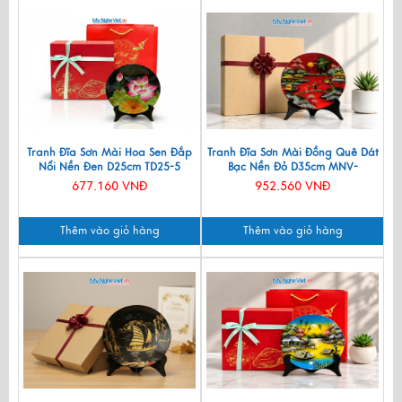
Tranh Đĩa Sơn Mài Hoa Sen Đắp
Tranh Đĩa Sơn Mài Đồng Quê Dát
Nổi Nền Đen D25cm TD25-5
Bạc Nền Đỏ D35cm MNV-
TSMD356-1.1
677.160 VNĐ
952.560 VNĐ
Thêm vào giỏ hàng
Thêm vào giỏ hàng