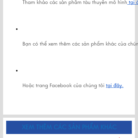
Tham khảo các sản phẩm tàu thuyền mô hình
 tại
Bạn có thể xem thêm các sản phẩm khác của chún
Hoặc trang Facebook của chúng tôi 
tại đây.
XEM THÊM CÁC SẢN PHẨM KHÁC