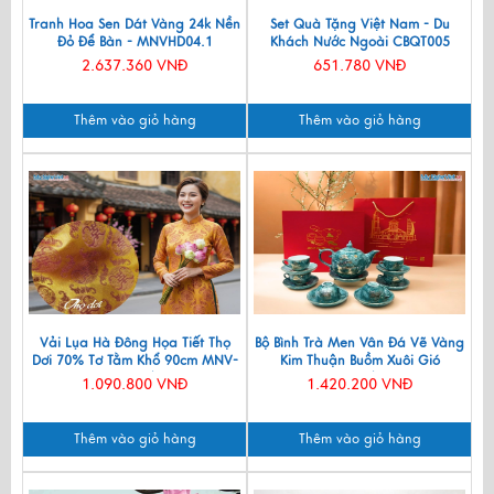
Tranh Hoa Sen Dát Vàng 24k Nền
Set Quà Tặng Việt Nam - Du
Đỏ Để Bàn - MNVHD04.1
Khách Nước Ngoài CBQT005
2.637.360 VNĐ
651.780 VNĐ
Thêm vào giỏ hàng
Thêm vào giỏ hàng
Vải Lụa Hà Đông Họa Tiết Thọ
Bộ Bình Trà Men Vân Đá Vẽ Vàng
Dơi 70% Tơ Tằm Khổ 90cm MNV-
Kim Thuận Buồm Xuôi Gió
LTA11/1
VBT12/14
1.090.800 VNĐ
1.420.200 VNĐ
Thêm vào giỏ hàng
Thêm vào giỏ hàng