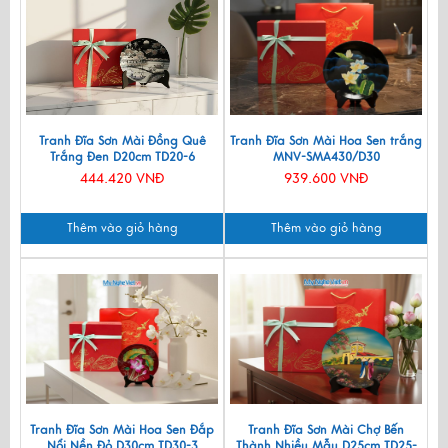
Tranh Đĩa Sơn Mài Đồng Quê
Tranh Đĩa Sơn Mài Hoa Sen trắng
Trắng Đen D20cm TD20-6
MNV-SMA430/D30
444.420 VNĐ
939.600 VNĐ
Thêm vào giỏ hàng
Thêm vào giỏ hàng
Tranh Đĩa Sơn Mài Hoa Sen Đắp
Tranh Đĩa Sơn Mài Chợ Bến
Nổi Nền Đỏ D30cm TD30-3
Thành Nhiều Mẫu D25cm TD25-