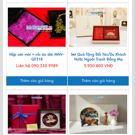
Hộp sơn mài + vải áo dài MNV-
Set Quà Tặng Đối Tác/Du Khách
QT318
Nước Ngoài Tranh Đồng Mạ
Vàng 24k & Hộp Trang Sức Sơn
Liên hệ 090 330 9989
5.950.800 VNĐ
Mài CBQT006/2
Thêm vào giỏ hàng
Thêm vào giỏ hàng