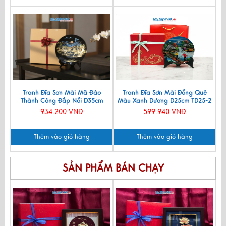
Tranh Đĩa Sơn Mài Mã Đáo
Tranh Đĩa Sơn Mài Đồng Quê
Thành Công Đắp Nổi D35cm
Màu Xanh Dương D25cm TD25-2
MNV-TD358
934.200 VNĐ
599.940 VNĐ
Thêm vào giỏ hàng
Thêm vào giỏ hàng
SẢN PHẨM BÁN CHẠY