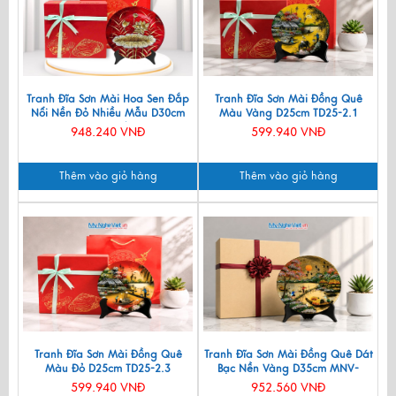
Tranh Đĩa Sơn Mài Hoa Sen Đắp
Tranh Đĩa Sơn Mài Đồng Quê
Nổi Nền Đỏ Nhiều Mẫu D30cm
Màu Vàng D25cm TD25-2.1
TD30SV/1
948.240 VNĐ
599.940 VNĐ
Thêm vào giỏ hàng
Thêm vào giỏ hàng
Tranh Đĩa Sơn Mài Đồng Quê
Tranh Đĩa Sơn Mài Đồng Quê Dát
Màu Đỏ D25cm TD25-2.3
Bạc Nền Vàng D35cm MNV-
TSMD356-1.2
599.940 VNĐ
952.560 VNĐ