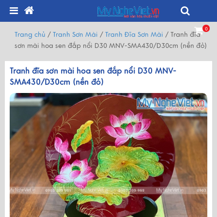
0
Trang chủ
/
Tranh Sơn Mài
/
Tranh Đĩa Sơn Mài
/
Tranh đĩa
sơn mài hoa sen đắp nổi D30 MNV-SMA430/D30cm (nền đỏ)
Tranh đĩa sơn mài hoa sen đắp nổi D30 MNV-
SMA430/D30cm (nền đỏ)