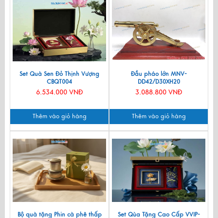
Set Quà Sen Đỏ Thịnh Vượng
Đầu pháo lớn MNV-
CBQT004
DD42/D30XH20
6.534.000 VNĐ
3.088.800 VNĐ
Thêm vào giỏ hàng
Thêm vào giỏ hàng
Bộ quà tặng Phin cà phê thấp
Set Qùa Tặng Cao Cấp VVIP-