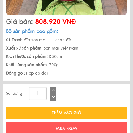
Giá bán:
808.920 VNĐ
Bộ sản phẩm bao gồm:
01 Tranh đĩa sơn mài + 1 chân đế
Xuất xứ sản phẩm:
Sơn mài Việt Nam
Kích thước sản phẩm:
D30cm
Khối lượng sản phẩm:
700g
Đóng gói:
Hộp áo dài
Số lượng :
THÊM VÀO GIỎ
MUA NGAY