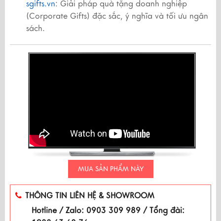
sgifts.vn
: Giải pháp quà tặng doanh nghiệp
(Corporate Gifts) đặc sắc, ý nghĩa và tối ưu ngân
sách.
MUA SẢN PHẨM NÀY
THÔNG TIN LIÊN HỆ & SHOWROOM
Hotline / Zalo: 0903 309 989 / Tổng đài: