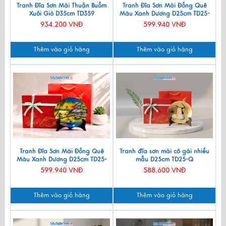
Tranh Đĩa Sơn Mài Thuận Buồm
Tranh Đĩa Sơn Mài Đồng Quê
Xuôi Gió D35cm TD359
Màu Xanh Dương D25cm TD25-
2.2
934.200 VNĐ
599.940 VNĐ
Thêm vào giỏ hàng
Thêm vào giỏ hàng
Tranh Đĩa Sơn Mài Đồng Quê
Tranh đĩa sơn mài cô gái nhiều
Màu Xanh Dương D25cm TD25-
mẫu D25cm TD25-Q
2.5
599.940 VNĐ
588.600 VNĐ
Thêm vào giỏ hàng
Thêm vào giỏ hàng