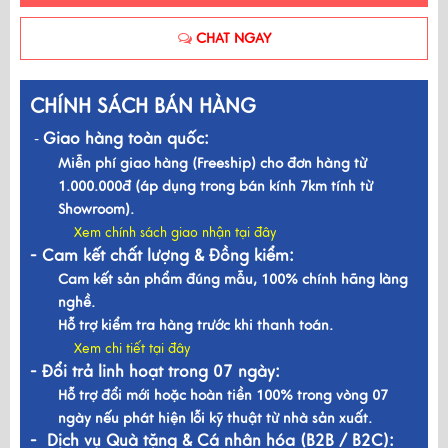
CHAT NGAY
CHÍNH SÁCH BÁN HÀNG
Giao hàng toàn quốc:
-
Miễn phí giao hàng (Freeship) cho đơn hàng từ
1.000.000đ (áp dụng trong bán kính 7km tính từ
Showroom).
Xem chính sách giao nhận tại đây
- Cam kết chất lượng & Đồng kiểm:
Cam kết sản phẩm đúng mẫu, 100% chính hãng làng
nghề.
Hỗ trợ kiểm tra hàng trước khi thanh toán.
Xem chi tiết tại đây
- Đổi trả linh hoạt trong 07 ngày:
Hỗ trợ đổi mới hoặc hoàn tiền 100% trong vòng 07
ngày nếu phát hiện lỗi kỹ thuật từ nhà sản xuất.
- Dịch vụ Quà tặng & Cá nhân hóa (B2B / B2C):