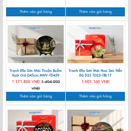
Thêm vào giỏ hàng
Thêm vào giỏ hàng
Tranh Đĩa Sơn Mài Thuận Buồm
Tranh Đĩa Sơn Mài Hoa Sen Nền
Xuôi Gió D45cm MNV-TD459
Đỏ D25 TD25-TBL17
1.171.800 VNĐ
1.404.000
1.001.160 VNĐ
VNĐ
Thêm vào giỏ hàng
Thêm vào giỏ hàng