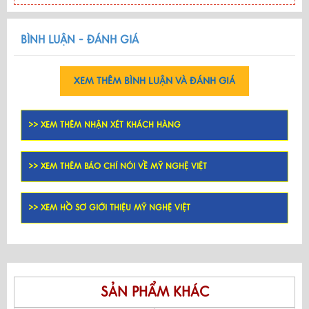
BÌNH LUẬN - ĐÁNH GIÁ
XEM THÊM BÌNH LUẬN VÀ ĐÁNH GIÁ
>> XEM THÊM NHẬN XÉT KHÁCH HÀNG
>> XEM THÊM BÁO CHÍ NÓI VỀ MỸ NGHỆ VIỆT
>> XEM HỒ SƠ GIỚI THIỆU MỸ NGHỆ VIỆT
SẢN PHẨM KHÁC