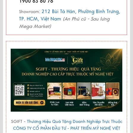
1900 63 60 76
212 Bùi Tá Hán, Phường Bình Trưng,
Showroom:
TP. HCM, Việt Nam
(An Phú cũ - Sau lưng
Mega Market)
SGIFT -
Thương Hiệu Quà Tặng Doanh Nghiệp Trực Thuộc
CÔNG TY CỔ PHẦN ĐẦU TƯ - PHÁT TRIỂN MỸ NGHỆ VIỆT