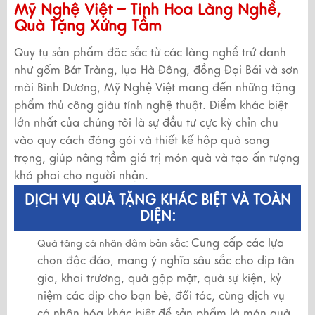
Mỹ Nghệ Việt – Tinh Hoa Làng Nghề,
Quà Tặng Xứng Tầm
Quy tụ sản phẩm đặc sắc từ các làng nghề trứ danh
như gốm Bát Tràng, lụa Hà Đông, đồng Đại Bái và sơn
mài Bình Dương, Mỹ Nghệ Việt mang đến những tặng
phẩm thủ công giàu tính nghệ thuật. Điểm khác biệt
lớn nhất của chúng tôi là sự đầu tư cực kỳ chỉn chu
vào quy cách đóng gói và thiết kế hộp quà sang
trọng, giúp nâng tầm giá trị món quà và tạo ấn tượng
khó phai cho người nhận.
DỊCH VỤ QUÀ TẶNG KHÁC BIỆT VÀ TOÀN
DIỆN:
Cung cấp các lựa
Quà tặng cá nhân đậm bản sắc:
chọn độc đáo, mang ý nghĩa sâu sắc cho dịp tân
gia, khai trương, quà gặp mặt, quà sự kiện, kỷ
niệm các dịp cho bạn bè, đối tác, cùng dịch vụ
cá nhân hóa khác biệt để sản phẩm là món quà