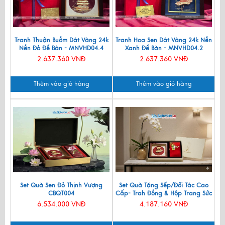
Tranh Thuận Buồm Dát Vàng 24k
Tranh Hoa Sen Dát Vàng 24k Nền
Nền Đỏ Để Bàn - MNVHD04.4
Xanh Để Bàn - MNVHD04.2
2.637.360 VNĐ
2.637.360 VNĐ
Thêm vào giỏ hàng
Thêm vào giỏ hàng
Set Quà Sen Đỏ Thịnh Vượng
Set Quà Tặng Sếp/Đối Tác Cao
CBQT004
Cấp- Trah Đồng & Hộp Trang Sức
Sơn Mài CBQT004
6.534.000 VNĐ
4.187.160 VNĐ