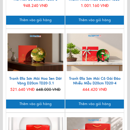
TBL10
948.240 VNĐ
1.001.160 VNĐ
Thêm vào giỏ hàng
Thêm vào giỏ hàng
Tranh Đĩa Sơn Mài Hoa Sen Dát
Tranh Đĩa Sơn Mài Cô Gái Đào
Vàng D20cm TD20-3.1
Nhiều Mẫu D20cm TD20-4
521.640 VNĐ
648.000 VNĐ
444.420 VNĐ
Thêm vào giỏ hàng
Thêm vào giỏ hàng