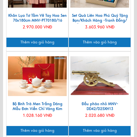
Khăn Lụa Tơ Tằm Vẽ Tay Hoa Sen
Set Quà Liên Hoa Phú Quý Tặng
70x180cm MNV-PT70180/16
Bạn/Khách Hàng -Tranh Đồng/
Đế Lót Ly & Cắm Bút CBQT006
2.970.000 VNĐ
3.603.960 VNĐ
Thêm vào giỏ hàng
Thêm vào giỏ hàng
Bộ Bình Trà Men Trắng Dáng
Đầu pháo nhỏ MNV-
Mẫu Đơn Viền Chỉ Vàng Kim
DD42/D25XH13
550ml BT001-7.2
1.028.160 VNĐ
2.020.680 VNĐ
Thêm vào giỏ hàng
Thêm vào giỏ hàng