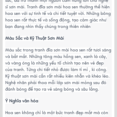
sắc, đã trở thành một nguồn cảm hứng lớn cho nghệ
sĩ sơn mài. Tranh đĩa sơn mài hoa sen thường thể hiện
hoa sen với sự tinh tế và chi tiết tuyệt vời. Những bông
hoa sen rất thực tế và sống động, tạo cảm giác như
bạn đang nhìn thấy chúng trong thiên nhiên
Màu Sắc và Kỹ Thuật Sơn Mài
Màu sắc trong tranh đĩa sơn mài hoa sen rất tươi sáng
và bắt mắt. Những tông màu hồng sen, xanh lá cây,
và vàng óng là những yếu tố chính tạo nên vẻ đẹp
của tranh. Từng chi tiết nhỏ được làm tỉ mỉ , kì công.
Kỹ thuật sơn mài cần rất nhiều kiên nhẫn và khéo léo.
Nghệ nhân phải thoa mỗi lớp sơn mài mỏng sau đó
đánh bóng để tạo ra vẻ sáng bóng và sâu lắng.
Ý Nghĩa văn hóa
Hoa sen không chỉ là một bức tranh đẹp mắt mà còn