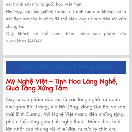
nói
tranh sơn mài
là quốc họa Việt Nam.
Như vậy, việc lưu giữ và trang trí
tranh sơn mài
không chỉ là
nét đẹp mà còn là cách để thể hiện lòng tự hào dân tộc của
chúng ta.
Quý khách có thể xem thêm nhiều sản phẩm liên
quan khác
TẠI ĐÂY
XEM THÊM CÁC SẢN PHẨM KHÁC
Mỹ Nghệ Việt – Tinh Hoa Làng Nghề,
Quà Tặng Xứng Tầm
Quy tụ sản phẩm đặc sắc từ các làng nghề trứ danh
như gốm Bát Tràng, lụa Hà Đông, đồng Đại Bái và sơn
mài Bình Dương, Mỹ Nghệ Việt mang đến những tặng
phẩm thủ công giàu tính nghệ thuật. Điểm khác biệt
lớn nhất của chúng tôi là sự đầu tư cực kỳ chỉn chu