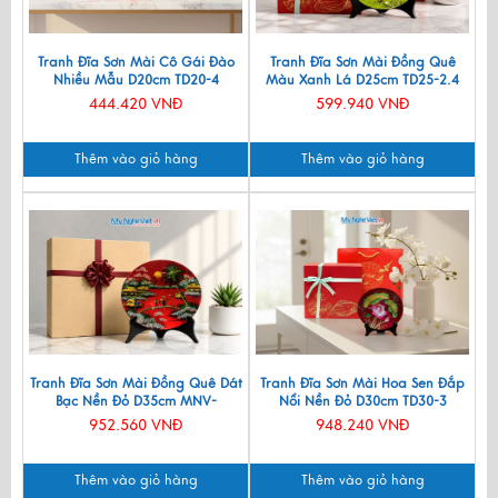
Tranh Đĩa Sơn Mài Cô Gái Đào
Tranh Đĩa Sơn Mài Đồng Quê
Nhiều Mẫu D20cm TD20-4
Màu Xanh Lá D25cm TD25-2.4
444.420 VNĐ
599.940 VNĐ
Thêm vào giỏ hàng
Thêm vào giỏ hàng
Tranh Đĩa Sơn Mài Đồng Quê Dát
Tranh Đĩa Sơn Mài Hoa Sen Đắp
Bạc Nền Đỏ D35cm MNV-
Nổi Nền Đỏ D30cm TD30-3
TSMD356-1.1
952.560 VNĐ
948.240 VNĐ
Thêm vào giỏ hàng
Thêm vào giỏ hàng