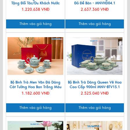
Tặng Đối Tác/Du Khách Nước
Đỏ Để Bàn - MNVHD04.1
Ngoài - Đĩa Sơn Mài/ Hộp
1.220.638 VNĐ
2.637.360 VNĐ
Namecard & Đế Lót Ly Sơn Mài
CBQT002
Thêm vào giỏ hàng
Thêm vào giỏ hàng
Bộ Bình Trà Men Vân Đá Dáng
Bộ Bình Trà Dáng Queen Vẽ Hoa
Cát Tường Hoa Ban Trắng Màu
Cao Cấp 900ml MNV-BTV15.1
Xanh Lam VBT12/8
1.182.600 VNĐ
2.525.040 VNĐ
Thêm vào giỏ hàng
Thêm vào giỏ hàng