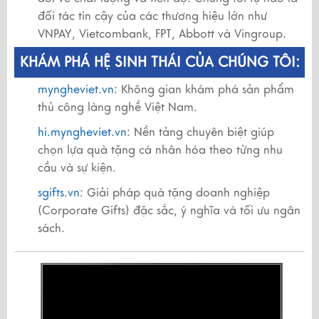
đối tác tin cậy của các thương hiệu lớn như
VNPAY, Vietcombank, FPT, Abbott và Vingroup.
KHÁM PHÁ HỆ SINH THÁI CỦA CHÚNG TÔI:
myngheviet.vn
: Không gian khám phá sản phẩm
thủ công làng nghề Việt Nam.
hi.myngheviet.vn
: Nền tảng chuyên biệt giúp
chọn lựa quà tặng cá nhân hóa theo từng nhu
cầu và sự kiện.
sgifts.vn
: Giải pháp quà tặng doanh nghiệp
(Corporate Gifts) đặc sắc, ý nghĩa và tối ưu ngân
sách.