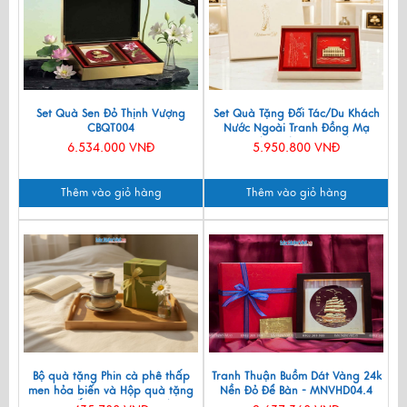
Set Quà Sen Đỏ Thịnh Vượng
Set Quà Tặng Đối Tác/Du Khách
CBQT004
Nước Ngoài Tranh Đồng Mạ
Vàng 24k & Hộp Trang Sức Sơn
6.534.000 VNĐ
5.950.800 VNĐ
Mài CBQT006/2
Thêm vào giỏ hàng
Thêm vào giỏ hàng
Bộ quà tặng Phin cà phê thấp
Tranh Thuận Buồm Dát Vàng 24k
men hỏa biến và Hộp quà tặng
Nền Đỏ Để Bàn - MNVHD04.4
cao cấp MNV-CFVH03/2