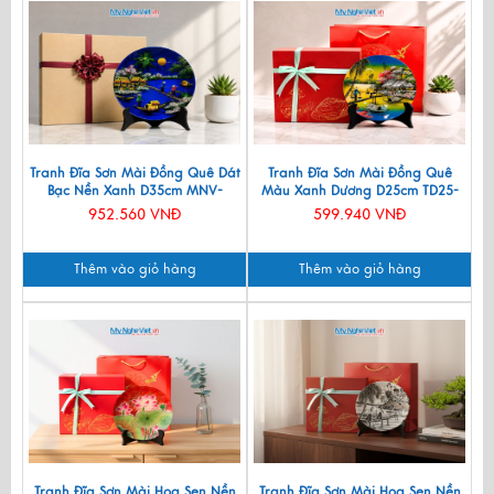
Tranh Đĩa Sơn Mài Đồng Quê Dát
Tranh Đĩa Sơn Mài Đồng Quê
Bạc Nền Xanh D35cm MNV-
Màu Xanh Dương D25cm TD25-
TSMD356-1.3
2.5
952.560 VNĐ
599.940 VNĐ
Thêm vào giỏ hàng
Thêm vào giỏ hàng
Tranh Đĩa Sơn Mài Hoa Sen Nền
Tranh Đĩa Sơn Mài Hoa Sen Nền