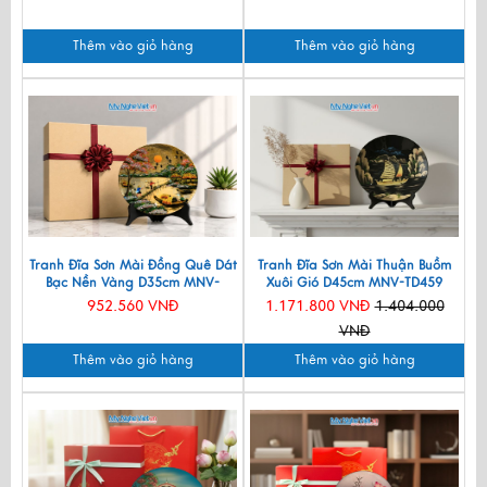
Thêm vào giỏ hàng
Thêm vào giỏ hàng
Tranh Đĩa Sơn Mài Đồng Quê Dát
Tranh Đĩa Sơn Mài Thuận Buồm
Bạc Nền Vàng D35cm MNV-
Xuôi Gió D45cm MNV-TD459
TSMD356-1.2
952.560 VNĐ
1.171.800 VNĐ
1.404.000
VNĐ
Thêm vào giỏ hàng
Thêm vào giỏ hàng