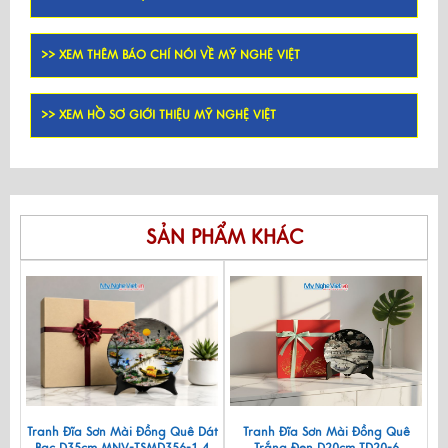
>> XEM THÊM BÁO CHÍ NÓI VỀ MỸ NGHỆ VIỆT
>> XEM HỒ SƠ GIỚI THIỆU MỸ NGHỆ VIỆT
SẢN PHẨM KHÁC
Tranh Đĩa Sơn Mài Đồng Quê Dát
Tranh Đĩa Sơn Mài Đồng Quê