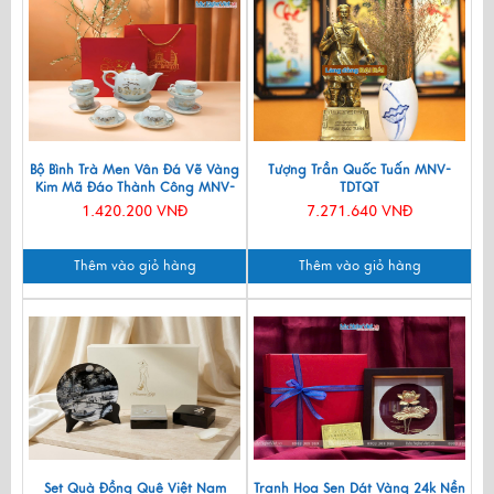
Bộ Bình Trà Men Vân Đá Vẽ Vàng
Tượng Trần Quốc Tuấn MNV-
Kim Mã Đáo Thành Công MNV-
TDTQT
BTV11
1.420.200 VNĐ
7.271.640 VNĐ
Thêm vào giỏ hàng
Thêm vào giỏ hàng
Set Quà Đồng Quê Việt Nam
Tranh Hoa Sen Dát Vàng 24k Nền