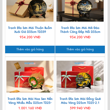
Tranh Đĩa Sơn Mài Thuận Buồm
Tranh Đĩa Sơn Mài Mã Đáo
Xuôi Gió D35cm TD359
Thành Công Đắp Nổi D35cm
MNV-TD358
934.200 VNĐ
934.200 VNĐ
Thêm vào giỏ hàng
Thêm vào giỏ hàng
Tranh Đĩa Sơn Mài Hoa Sen Nền
Tranh Đĩa Sơn Mài Đồng Quê
Vàng Nhiều Mẫu D25cm TD25-
Màu Vàng D25cm TD25-2.1
TBL14
1.001.160 VNĐ
599.940 VNĐ