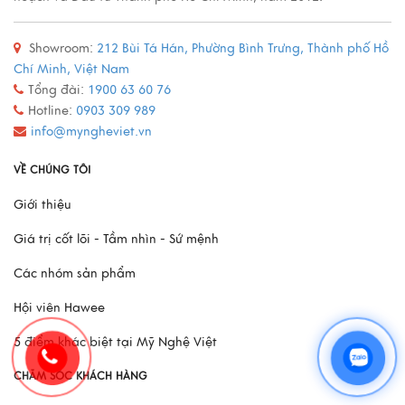
Showroom:
212 Bùi Tá Hán, Phường Bình Trưng, Thành phố Hồ
Quy trình sản xuất đồ đồng
Chí Minh, Việt Nam
Xem thêm
Tổng đài:
1900 63 60 76
Hotline:
0903 309 989
info@myngheviet.vn
Mô Hình Thuyền France II - Món Quà Chinh Phục Mọi
VỀ CHÚNG TÔI
Doanh Nhân
Giới thiệu
Xem thêm
Giá trị cốt lõi - Tầm nhìn - Sứ mệnh
Các nhóm sản phẩm
Hội viên Hawee
5 điểm khác biệt tại Mỹ Nghệ Việt
CHĂM SÓC KHÁCH HÀNG