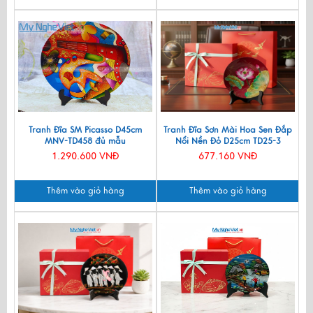
Tranh Đĩa SM Picasso D45cm
Tranh Đĩa Sơn Mài Hoa Sen Đắp
MNV-TD458 đủ mẫu
Nổi Nền Đỏ D25cm TD25-3
1.290.600 VNĐ
677.160 VNĐ
Thêm vào giỏ hàng
Thêm vào giỏ hàng