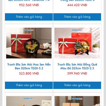
Bạc D35cm MNV-TSMD356-1.4
Trắng Đen D20cm TD20-6
952.560 VNĐ
444.420 VNĐ
Thêm vào giỏ hàng
Thêm vào giỏ hàng
Tranh Đĩa Sơn Mài Hoa Sen Nền
Tranh Đĩa Sơn Mài Đồng Quê
Đen D20cm TD20-3.2
Màu Đỏ D25cm TD25-2.3
523.800 VNĐ
599.940 VNĐ
Thêm vào giỏ hàng
Thêm vào giỏ hàng