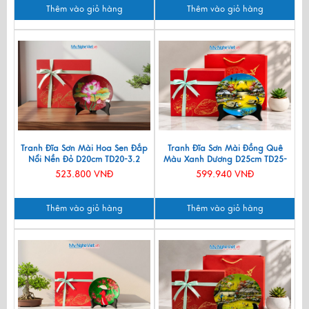
Thêm vào giỏ hàng
Thêm vào giỏ hàng
Tranh Đĩa Sơn Mài Hoa Sen Đắp
Tranh Đĩa Sơn Mài Đồng Quê
Nổi Nền Đỏ D20cm TD20-3.2
Màu Xanh Dương D25cm TD25-
2.2
523.800 VNĐ
599.940 VNĐ
Thêm vào giỏ hàng
Thêm vào giỏ hàng