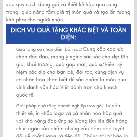
vào quy cách đóng gói và thiết kế hộp quà sang
trọng, giúp nâng tầm giá trị món quà và tạo ấn tượng
khó phai cho người nhận.
DỊCH VỤ QUÀ TẶNG KHÁC BIỆT VÀ TOÀN
DIỆN:
Cung cấp các lựa
Quà tặng cá nhân đậm bản sắc:
chọn độc đáo, mang ý nghĩa sâu sắc cho dịp tân
gia, khai trương, quà gặp mặt, quà sự kiện, kỷ
niệm các dịp cho bạn bè, đối tác, cùng dịch vụ
cá nhân hóa khác biệt để sản phẩm là món quà
vinh danh văn hóa Việt dành trọn cho khách
quốc tế.
Tư vấn
Giải pháp quà tặng doanh nghiệp trọn gói:
thiết kế, in khắc logo và cá nhân hóa hộp quà
với khả năng đáp ứng số lượng lớn lên đến hàng
chục ngàn sản phẩm nhưng vẫn đảm bảo tuyệt
đối về chất lượng và tiến độ. Chúng tôi tự hào là