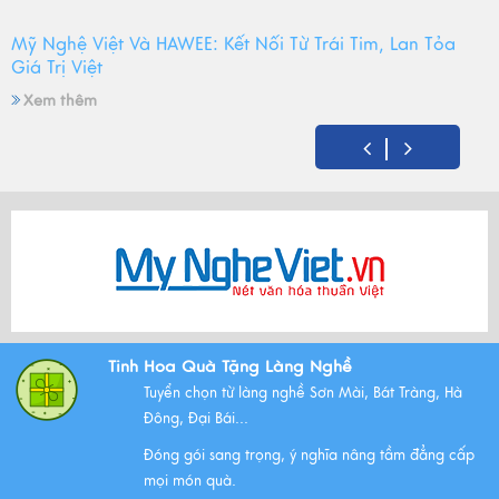
Mỹ Nghệ Việt Và HAWEE: Kết Nối Từ Trái Tim, Lan Tỏa
Giá Trị Việt
Xem thêm
Mỹ Nghệ Việt tròn 14 tuổi - Hành trình gìn giữ hồn Việt
và mùa sinh nhật đong đầy yêu thương
Xem thêm
Bộ Tam Sự Là Gì ? Bộ Tam Sự Có Ý Nghĩa Như Thế Nào
Tinh Hoa Quà Tặng Làng Nghề
Trong Văn Hóa Thờ Cúng?
Tuyển chọn từ làng nghề Sơn Mài, Bát Tràng, Hà
Xem thêm
Đông, Đại Bái...
Đóng gói sang trọng, ý nghĩa nâng tầm đẳng cấp
mọi món quà.