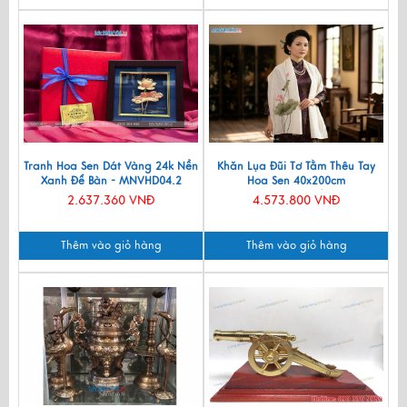
Tranh Hoa Sen Dát Vàng 24k Nền
Khăn Lụa Đũi Tơ Tằm Thêu Tay
Xanh Để Bàn - MNVHD04.2
Hoa Sen 40x200cm
KLNC40200/10
2.637.360 VNĐ
4.573.800 VNĐ
Thêm vào giỏ hàng
Thêm vào giỏ hàng