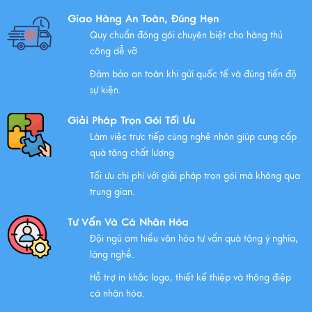
Những Lưu Ý Khi Tặng Quà Tân Gia Nhà Mới
Giao Hàng An Toàn, Đúng Hẹn
Xem thêm
Quy chuẩn đóng gói chuyên biệt cho hàng thủ
công dễ vỡ
Đảm bảo an toàn khi gửi quốc tế và đúng tiến độ
Chúc mừng chị Nguyễn Thị Nhựt Phượng - giám đốc
sự kiện.
công ty chính thức gia nhập Hawee
Giải Pháp Trọn Gói Tối Ưu
Xem thêm
Làm việc trực tiếp cùng nghệ nhân giúp cung cấp
quà tặng chất lượng
Tối ưu chi phí với giải pháp trọn gói mà không qua
Chính Sách Quyền Riêng Tư Tại Mỹ Nghệ Việt
trung gian.
Xem thêm
Tư Vấn Và Cá Nhân Hóa
Đội ngũ am hiểu văn hóa tư vấn quà tặng ý nghĩa,
làng nghề.
NHỮNG ĐẶC ĐIỂM CỦA HÀNG THỦ CÔNG MỸ NGHỆ
Hỗ trợ in khắc logo, thiết kế thiệp và thông điệp
Xem thêm
cá nhân hóa.