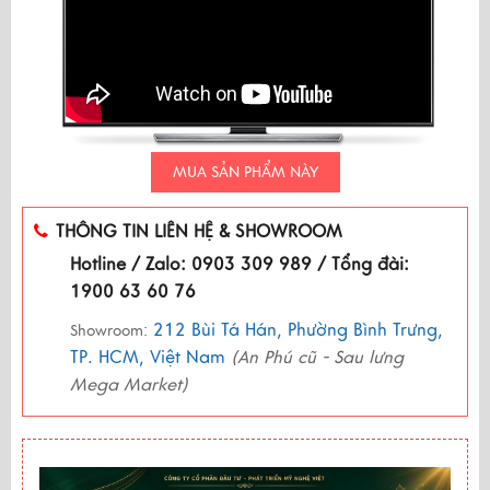
MUA SẢN PHẨM NÀY
THÔNG TIN LIÊN HỆ & SHOWROOM
Hotline / Zalo: 0903 309 989 / Tổng đài:
1900 63 60 76
212 Bùi Tá Hán, Phường Bình Trưng,
Showroom:
TP. HCM, Việt Nam
(An Phú cũ - Sau lưng
Mega Market)