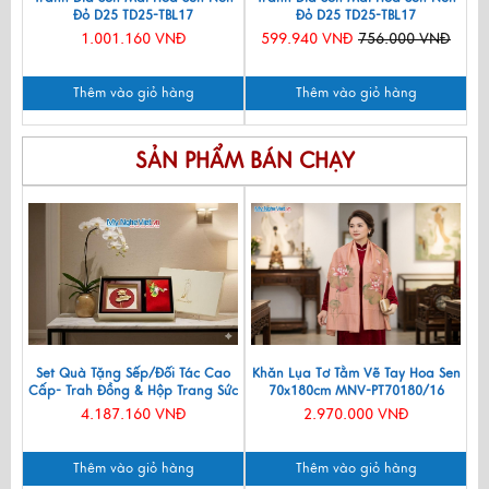
Đỏ D25 TD25-TBL17
Đỏ D25 TD25-TBL17
1.001.160 VNĐ
599.940 VNĐ
756.000 VNĐ
Thêm vào giỏ hàng
Thêm vào giỏ hàng
SẢN PHẨM BÁN CHẠY
Set Quà Tặng Sếp/Đối Tác Cao
Khăn Lụa Tơ Tằm Vẽ Tay Hoa Sen
Cấp- Trah Đồng & Hộp Trang Sức
70x180cm MNV-PT70180/16
Sơn Mài CBQT004
4.187.160 VNĐ
2.970.000 VNĐ
Thêm vào giỏ hàng
Thêm vào giỏ hàng