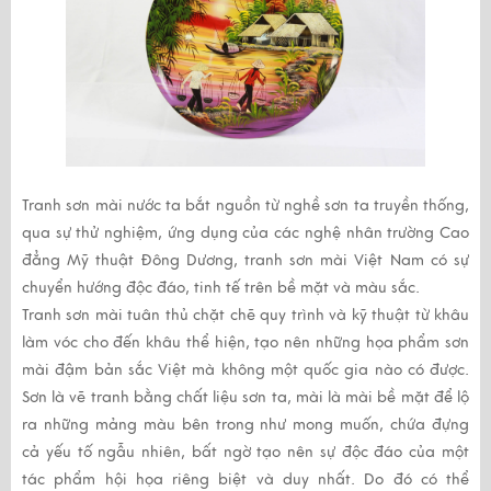
Tranh sơn mài
nước ta bắt nguồn từ nghề sơn ta truyền thống,
qua sự thử nghiệm, ứng dụng của các nghệ nhân trường Cao
đẳng Mỹ thuật Đông Dương,
tranh sơn mài
Việt Nam có sự
chuyển hướng độc đáo, tinh tế trên bề mặt và màu sắc.
Tranh sơn mài
tuân thủ chặt chẽ quy trình và kỹ thuật từ khâu
làm vóc cho đến khâu thể hiện, tạo nên những họa phẩm sơn
mài đậm bản sắc Việt mà không một quốc gia nào có được.
Sơn là vẽ tranh bằng chất liệu sơn ta, mài là mài bề mặt để lộ
ra những mảng màu bên trong như mong muốn, chứa đựng
cả yếu tố ngẫu nhiên, bất ngờ tạo nên sự độc đáo của một
tác phẩm hội họa riêng biệt và duy nhất. Do đó có thể