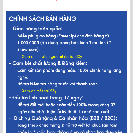
CHÍNH SÁCH BÁN HÀNG
Giao hàng toàn quốc:
-
Miễn phí giao hàng (Freeship) cho đơn hàng từ
1.000.000đ (áp dụng trong bán kính 7km tính từ
Showroom).
Xem chính sách giao nhận tại đây
- Cam kết chất lượng & Đồng kiểm:
Cam kết sản phẩm đúng mẫu, 100% chính hãng làng
nghề.
Hỗ trợ kiểm tra hàng trước khi thanh toán.
Xem chi tiết tại đây
- Đổi trả linh hoạt trong 07 ngày:
Hỗ trợ đổi mới hoặc hoàn tiền 100% trong vòng 07
ngày nếu phát hiện lỗi kỹ thuật từ nhà sản xuất.
- Dịch vụ Quà tặng & Cá nhân hóa (B2B / B2C):
Tặng thiệp chúc mừng & hỗ trợ viết lời chúc tận tâm,
nhận in / khắc logo, thông điệp cá nhân hóa theo yêu