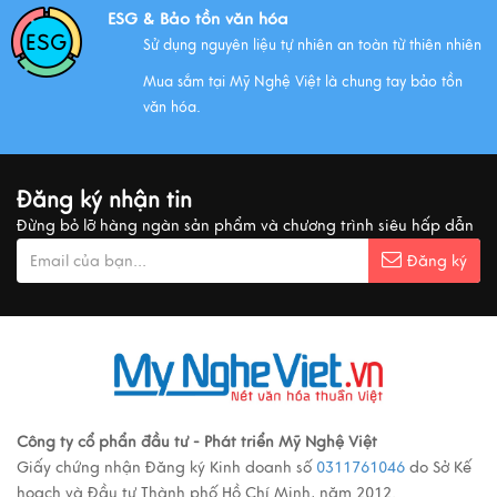
ESG & Bảo tồn văn hóa
Sử dụng nguyên liệu tự nhiên an toàn từ thiên nhiên
QUÀ VĂN HÓA VIỆT TẶNG KHÁCH QUỐC TẾ
Mua sắm tại Mỹ Nghệ Việt là chung tay bảo tồn
Xem thêm
văn hóa.
MUA QUÀ GÌ KHI ĐẾN VIỆT NAM?
Đăng ký nhận tin
Xem thêm
Đừng bỏ lỡ hàng ngàn sản phẩm và chương trình siêu hấp dẫn
Đăng ký
Ý nghĩa cảnh vật Tranh sơn mài
Xem thêm
Các loại tranh sơn mài nổi tiếng
Công ty cổ phẩn đầu tư - Phát triển Mỹ Nghệ Việt
Giấy chứng nhận Đăng ký Kinh doanh số
0311761046
do Sở Kế
Xem thêm
hoạch và Đầu tư Thành phố Hồ Chí Minh, năm 2012.