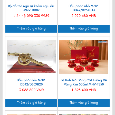
Bộ đồ thờ ngũ sự khảm ngũ sắc
Đầu pháo nhỏ MNV-
MNV-DD02
DD42/D25XH13
Liên hệ 090 330 9989
2.020.680 VNĐ
Thêm vào giỏ hàng
Thêm vào giỏ hàng
Đầu pháo lớn MNV-
Bộ Bình Trà Dáng Cát Tường Vẽ
DD42/D30XH20
Vàng Kim 500ml MNV-TS50
3.088.800 VNĐ
1.895.400 VNĐ
Thêm vào giỏ hàng
Thêm vào giỏ hàng