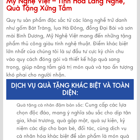
Mỹ Nghệ Việt – Tinh Hoa Làng Nghề,
Quà Tặng Xứng Tầm
Quy tụ sản phẩm đặc sắc từ các làng nghề trứ danh
như gốm Bát Tràng, lụa Hà Đông, đồng Đại Bái và sơn
mài Bình Dương, Mỹ Nghệ Việt mang đến những tặng
phẩm thủ công giàu tính nghệ thuật. Điểm khác biệt
lớn nhất của chúng tôi là sự đầu tư cực kỳ chỉn chu
vào quy cách đóng gói và thiết kế hộp quà sang
trọng, giúp nâng tầm giá trị món quà và tạo ấn tượng
khó phai cho người nhận.
DỊCH VỤ QUÀ TẶNG KHÁC BIỆT VÀ TOÀN
DIỆN:
Cung cấp các lựa
Quà tặng cá nhân đậm bản sắc:
chọn độc đáo, mang ý nghĩa sâu sắc cho dịp tân
gia, khai trương, quà gặp mặt, quà sự kiện, kỷ
niệm các dịp cho bạn bè, đối tác, cùng dịch vụ
cá nhân hóa khác biệt để sản phẩm là món quà