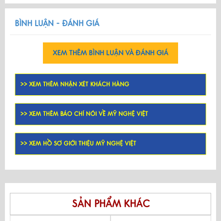
BÌNH LUẬN - ĐÁNH GIÁ
XEM THÊM BÌNH LUẬN VÀ ĐÁNH GIÁ
>> XEM THÊM NHẬN XÉT KHÁCH HÀNG
>> XEM THÊM BÁO CHÍ NÓI VỀ MỸ NGHỆ VIỆT
>> XEM HỒ SƠ GIỚI THIỆU MỸ NGHỆ VIỆT
SẢN PHẨM KHÁC