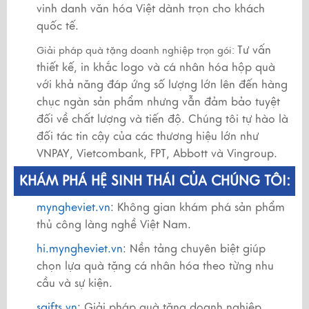
vinh danh văn hóa Việt dành trọn cho khách
quốc tế.
Tư vấn
Giải pháp quà tặng doanh nghiệp trọn gói:
thiết kế, in khắc logo và cá nhân hóa hộp quà
với khả năng đáp ứng số lượng lớn lên đến hàng
chục ngàn sản phẩm nhưng vẫn đảm bảo tuyệt
đối về chất lượng và tiến độ. Chúng tôi tự hào là
đối tác tin cậy của các thương hiệu lớn như
VNPAY, Vietcombank, FPT, Abbott và Vingroup.
KHÁM PHÁ HỆ SINH THÁI CỦA CHÚNG TÔI:
myngheviet.vn
: Không gian khám phá sản phẩm
thủ công làng nghề Việt Nam.
hi.myngheviet.vn
: Nền tảng chuyên biệt giúp
chọn lựa quà tặng cá nhân hóa theo từng nhu
cầu và sự kiện.
sgifts.vn
: Giải pháp quà tặng doanh nghiệp