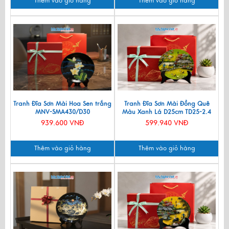
Thêm vào giỏ hàng
Thêm vào giỏ hàng
Tranh Đĩa Sơn Mài Hoa Sen trắng
Tranh Đĩa Sơn Mài Đồng Quê
MNV-SMA430/D30
Màu Xanh Lá D25cm TD25-2.4
939.600 VNĐ
599.940 VNĐ
Thêm vào giỏ hàng
Thêm vào giỏ hàng