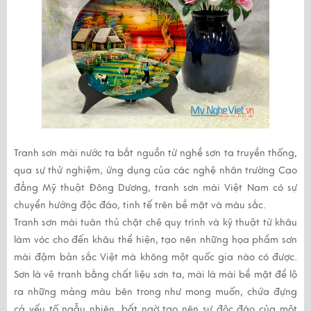
Tranh sơn mài
nước ta bắt nguồn từ nghề sơn ta truyền thống,
qua sự thử nghiệm, ứng dụng của các nghệ nhân trường Cao
đẳng Mỹ thuật Đông Dương,
tranh sơn mài
Việt Nam có sự
chuyển hướng độc đáo, tinh tế trên bề mặt và màu sắc.
Tranh sơn mài
tuân thủ chặt chẽ quy trình và kỹ thuật từ khâu
làm vóc cho đến khâu thể hiện, tạo nên những họa phẩm sơn
mài đậm bản sắc Việt mà không một quốc gia nào có được.
Sơn là vẽ tranh bằng chất liệu sơn ta, mài là mài bề mặt để lộ
ra những mảng màu bên trong như mong muốn, chứa đựng
cả yếu tố ngẫu nhiên, bất ngờ tạo nên sự độc đáo của một