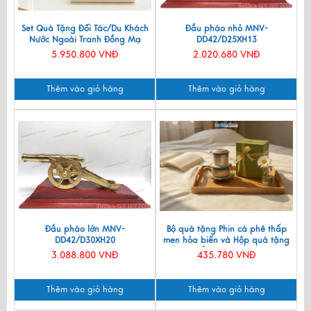
Set Quà Tặng Đối Tác/Du Khách
Đầu pháo nhỏ MNV-
Nước Ngoài Tranh Đồng Mạ
DD42/D25XH13
Vàng 24k & Hộp Trang Sức Sơn
5.950.800 VNĐ
2.020.680 VNĐ
Mài CBQT006/2
Thêm vào giỏ hàng
Thêm vào giỏ hàng
Đầu pháo lớn MNV-
Bộ quà tặng Phin cà phê thấp
DD42/D30XH20
men hỏa biến và Hộp quà tặng
cao cấp MNV-CFVH03/2
3.088.800 VNĐ
435.780 VNĐ
Thêm vào giỏ hàng
Thêm vào giỏ hàng