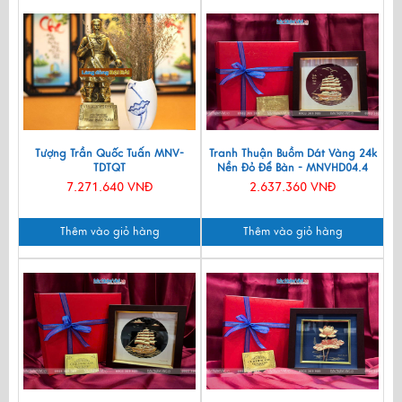
Tượng Trần Quốc Tuấn MNV-
Tranh Thuận Buồm Dát Vàng 24k
TDTQT
Nền Đỏ Để Bàn - MNVHD04.4
7.271.640 VNĐ
2.637.360 VNĐ
Thêm vào giỏ hàng
Thêm vào giỏ hàng