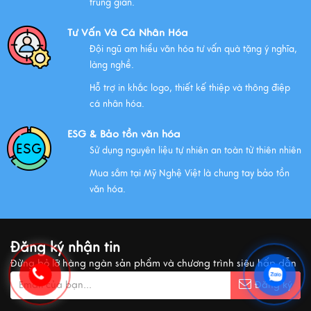
trung gian.
Xem thêm
Tư Vấn Và Cá Nhân Hóa
Đội ngũ am hiểu văn hóa tư vấn quà tặng ý nghĩa,
làng nghề.
NHỮNG ĐẶC ĐIỂM CỦA HÀNG THỦ CÔNG MỸ NGHỆ
Hỗ trợ in khắc logo, thiết kế thiệp và thông điệp
Xem thêm
cá nhân hóa.
ESG & Bảo tồn văn hóa
Sử dụng nguyên liệu tự nhiên an toàn từ thiên nhiên
QUÀ VĂN HÓA VIỆT TẶNG KHÁCH QUỐC TẾ
Mua sắm tại Mỹ Nghệ Việt là chung tay bảo tồn
Xem thêm
văn hóa.
MUA QUÀ GÌ KHI ĐẾN VIỆT NAM?
Đăng ký nhận tin
Xem thêm
Đừng bỏ lỡ hàng ngàn sản phẩm và chương trình siêu hấp dẫn
Đăng ký