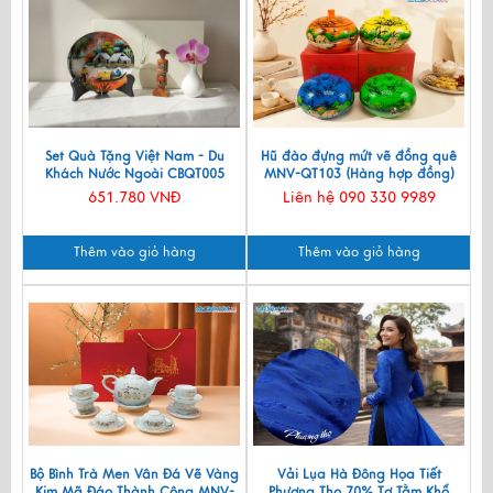
Set Quà Tặng Việt Nam - Du
Hũ đào đựng mứt vẽ đồng quê
Khách Nước Ngoài CBQT005
MNV-QT103 (Hàng hợp đồng)
651.780 VNĐ
Liên hệ 090 330 9989
Thêm vào giỏ hàng
Thêm vào giỏ hàng
Bộ Bình Trà Men Vân Đá Vẽ Vàng
Vải Lụa Hà Đông Họa Tiết
Kim Mã Đáo Thành Công MNV-
Phượng Thọ 70% Tơ Tằm Khổ