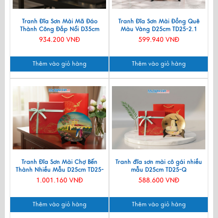
Tranh Đĩa Sơn Mài Mã Đáo
Tranh Đĩa Sơn Mài Đồng Quê
Thành Công Đắp Nổi D35cm
Màu Vàng D25cm TD25-2.1
MNV-TD358
934.200 VNĐ
599.940 VNĐ
Thêm vào giỏ hàng
Thêm vào giỏ hàng
Tranh Đĩa Sơn Mài Chợ Bến
Tranh đĩa sơn mài cô gái nhiều
Thành Nhiều Mẫu D25cm TD25-
mẫu D25cm TD25-Q
TBL10
1.001.160 VNĐ
588.600 VNĐ
Thêm vào giỏ hàng
Thêm vào giỏ hàng