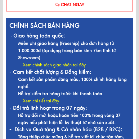
CHAT NGAY
CHÍNH SÁCH BÁN HÀNG
Giao hàng toàn quốc:
-
Miễn phí giao hàng (Freeship) cho đơn hàng từ
1.000.000đ (áp dụng trong bán kính 7km tính từ
Showroom).
Xem chính sách giao nhận tại đây
- Cam kết chất lượng & Đồng kiểm:
Cam kết sản phẩm đúng mẫu, 100% chính hãng làng
nghề.
Hỗ trợ kiểm tra hàng trước khi thanh toán.
Xem chi tiết tại đây
- Đổi trả linh hoạt trong 07 ngày:
Hỗ trợ đổi mới hoặc hoàn tiền 100% trong vòng 07
ngày nếu phát hiện lỗi kỹ thuật từ nhà sản xuất.
- Dịch vụ Quà tặng & Cá nhân hóa (B2B / B2C):
Tặng thiệp chúc mừng & hỗ trợ viết lời chúc tận tâm,