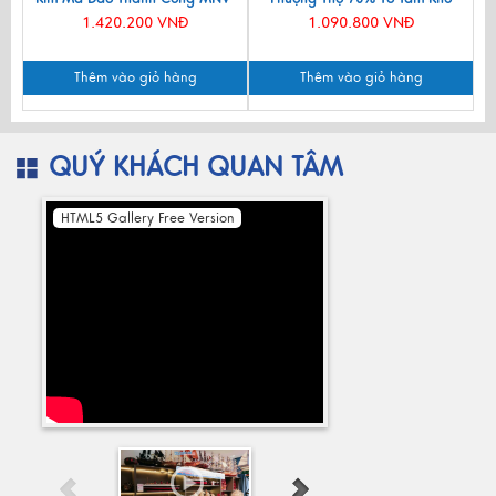
BTV11
90cm MNV-LNL131
1.420.200 VNĐ
1.090.800 VNĐ
Thêm vào giỏ hàng
Thêm vào giỏ hàng
QUÝ KHÁCH QUAN TÂM
HTML5 Gallery Free Version