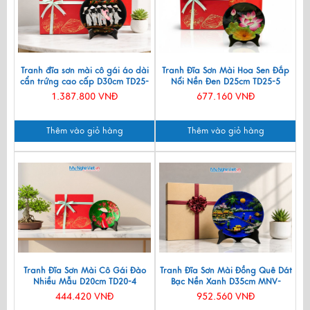
Tranh đĩa sơn mài cô gái áo dài
Tranh Đĩa Sơn Mài Hoa Sen Đắp
cẩn trứng cao cấp D30cm TD25-
Nổi Nền Đen D25cm TD25-5
Q
1.387.800 VNĐ
677.160 VNĐ
Thêm vào giỏ hàng
Thêm vào giỏ hàng
Tranh Đĩa Sơn Mài Cô Gái Đào
Tranh Đĩa Sơn Mài Đồng Quê Dát
Nhiều Mẫu D20cm TD20-4
Bạc Nền Xanh D35cm MNV-
TSMD356-1.3
444.420 VNĐ
952.560 VNĐ