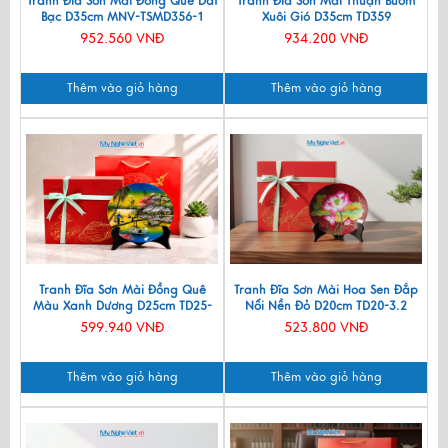
Tranh Đĩa Sơn Mài Đồng Quê Dát
Tranh Đĩa Sơn Mài Thuận Buồm
Bạc D35cm MNV-TSMD356-1
Xuôi Gió D35cm TD359
952.560 VNĐ
934.200 VNĐ
Thêm vào giỏ hàng
Thêm vào giỏ hàng
Tranh Đĩa Sơn Mài Đồng Quê
Tranh Đĩa Sơn Mài Hoa Sen Đắp
Màu Xanh Dương D25cm TD25-
Nổi Nền Đỏ D20cm TD20-3.2
2.5
599.940 VNĐ
523.800 VNĐ
Thêm vào giỏ hàng
Thêm vào giỏ hàng