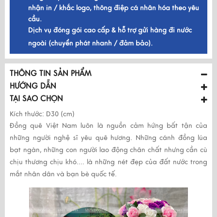
nhận in / khắc logo, thông điệp cá nhân hóa theo yêu
cầu.
Dịch vụ đóng gói cao cấp & hỗ trợ gửi hàng đi nước
ngoài (chuyển phát nhanh / đảm bảo).
THÔNG TIN SẢN PHẨM
HƯỚNG DẪN
TẠI SAO CHỌN
Kích thước: D30 (cm)
Đồng quê Việt Nam luôn là nguồn cảm hứng bất tận của
những người nghệ sĩ yêu quê hương. Những cánh đồng lúa
bạt ngàn, những con người lao động chân chất nhưng cần cù
chịu thương chịu khó.... là những nét đẹp của đất nước trong
mắt nhân dân và bạn bè quốc tế.