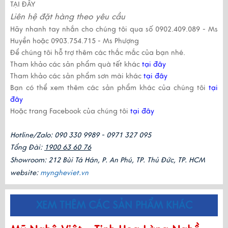
TẠI ĐÂY
Liên hệ đặt hàng theo yêu cầu
Hãy nhanh tay nhắn cho chúng tôi qua số
0902.409.089
-
Ms
Huyền
hoặc
0903.754.715
-
Ms Phượng
Để chúng tôi hỗ trợ thêm các thắc mắc của bạn nhé.
Tham khảo các sản phẩm quà tết khác
tại đây
Tham khảo các sản phẩm sơn mài khác
tại đây
Bạn có thể xem thêm các sản phẩm khác của chúng tôi
tại
đây
Hoặc trang Facebook của chúng tôi
tại đây
Hotline/Zalo: 090 330 9989 - 0971 327 095
Tổng Đài: 
1900 63 60 76
Showroom: 212 Bùi Tá Hán, P. An Phú, TP. Thủ Đức, TP. HCM
website: 
myngheviet.vn
XEM THÊM CÁC SẢN PHẨM KHÁC