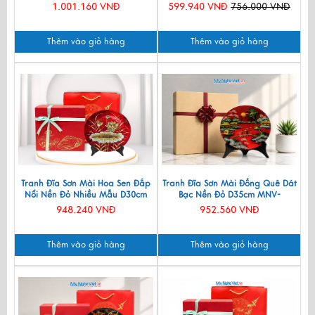
TBL14
1.001.160 VNĐ
599.940 VNĐ
756.000 VNĐ
Thêm vào giỏ hàng
Thêm vào giỏ hàng
Tranh Đĩa Sơn Mài Hoa Sen Đắp
Tranh Đĩa Sơn Mài Đồng Quê Dát
Nổi Nền Đỏ Nhiều Mẫu D30cm
Bạc Nền Đỏ D35cm MNV-
TD30SV/1
TSMD356-1.1
948.240 VNĐ
952.560 VNĐ
Thêm vào giỏ hàng
Thêm vào giỏ hàng