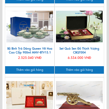
Bộ Bình Trà Dáng Queen Vẽ Hoa
Set Quà Sen Đỏ Thịnh Vượng
Cao Cấp 900ml MNV-BTV15.1
CBQT004
2.525.040 VNĐ
6.534.000 VNĐ
Thêm vào giỏ hàng
Thêm vào giỏ hàng