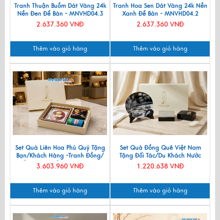
Tranh Thuận Buồm Dát Vàng 24k
Tranh Hoa Sen Dát Vàng 24k Nền
Nền Đen Để Bàn - MNVHD04.3
Xanh Để Bàn - MNVHD04.2
2.637.360 VNĐ
2.637.360 VNĐ
Thêm vào giỏ hàng
Thêm vào giỏ hàng
Set Quà Liên Hoa Phú Quý Tặng
Set Quà Đồng Quê Việt Nam
Bạn/Khách Hàng -Tranh Đồng/
Tặng Đối Tác/Du Khách Nước
Đế Lót Ly & Cắm Bút CBQT006
Ngoài - Đĩa Sơn Mài/ Hộp
3.603.960 VNĐ
1.220.638 VNĐ
Namecard & Đế Lót Ly Sơn Mài
CBQT002
Thêm vào giỏ hàng
Thêm vào giỏ hàng