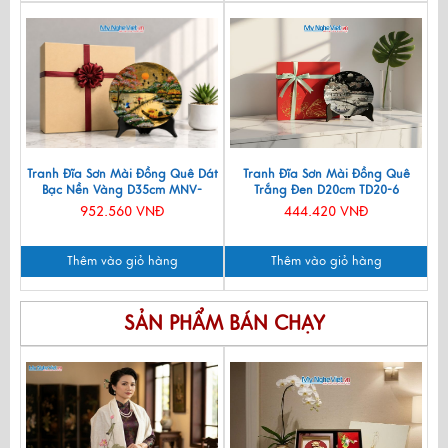
Tranh Đĩa Sơn Mài Đồng Quê Dát
Tranh Đĩa Sơn Mài Đồng Quê
Bạc Nền Vàng D35cm MNV-
Trắng Đen D20cm TD20-6
TSMD356-1.2
952.560 VNĐ
444.420 VNĐ
Thêm vào giỏ hàng
Thêm vào giỏ hàng
SẢN PHẨM BÁN CHẠY