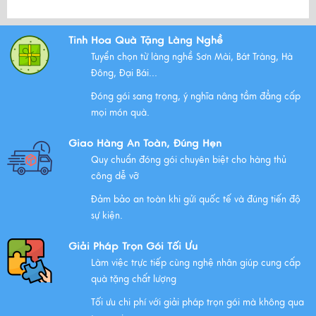
Bộ Tam Sự Là Gì ? Bộ Tam Sự Có Ý Nghĩa Như Thế Nào
Tinh Hoa Quà Tặng Làng Nghề
Trong Văn Hóa Thờ Cúng?
Tuyển chọn từ làng nghề Sơn Mài, Bát Tràng, Hà
Xem thêm
Đông, Đại Bái...
Đóng gói sang trọng, ý nghĩa nâng tầm đẳng cấp
mọi món quà.
Những Lưu Ý Khi Tặng Quà Tân Gia Nhà Mới
Giao Hàng An Toàn, Đúng Hẹn
Xem thêm
Quy chuẩn đóng gói chuyên biệt cho hàng thủ
công dễ vỡ
Đảm bảo an toàn khi gửi quốc tế và đúng tiến độ
Chúc mừng chị Nguyễn Thị Nhựt Phượng - giám đốc
sự kiện.
công ty chính thức gia nhập Hawee
Giải Pháp Trọn Gói Tối Ưu
Xem thêm
Làm việc trực tiếp cùng nghệ nhân giúp cung cấp
quà tặng chất lượng
Tối ưu chi phí với giải pháp trọn gói mà không qua
Chính Sách Quyền Riêng Tư Tại Mỹ Nghệ Việt