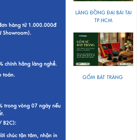
LÀNG ĐỒNG ĐẠI BÁI TẠI
TP.HCM
 đơn hàng từ 1.000.000đ
từ Showroom).
 chính hãng làng nghề.
h toán.
GỐM BÁT TRÀNG
% trong vòng 07 ngày nếu
t.
/ B2C):
lời chúc tận tâm, nhận in