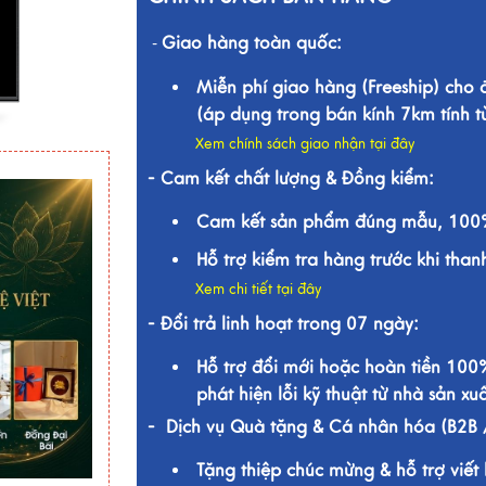
Giao hàng toàn quốc:
-
Miễn phí giao hàng (Freeship) cho
(áp dụng trong bán kính 7km tính 
Xem chính sách giao nhận tại đây
- Cam kết chất lượng & Đồng kiểm:
Cam kết sản phẩm đúng mẫu, 100%
Hỗ trợ kiểm tra hàng trước khi than
Xem chi tiết tại đây
- Đổi trả linh hoạt trong 07 ngày:
Hỗ trợ đổi mới hoặc hoàn tiền 100
phát hiện lỗi kỹ thuật từ nhà sản xuấ
- Dịch vụ Quà tặng & Cá nhân hóa (B2B 
Tặng thiệp chúc mừng & hỗ trợ viết 