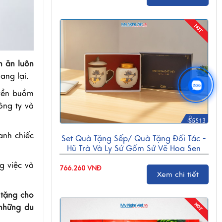
m ăn luôn
ang lại.
uyền buồm
ông ty và
55513
anh chiếc
Set Quà Tặng Sếp/ Quà Tặng Đối Tác -
Hũ Trà Và Ly Sứ Gốm Sứ Vẽ Hoa Sen
CBG001
g việc và
766.260 VNĐ
Xem chi tiết
 tặng cho
 những du