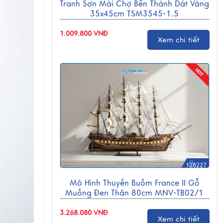
Tranh Sơn Mài Chợ Bến Thành Dát Vàng
35x45cm TSM3545-1.5
1.009.800 VNĐ
Xem chi tiết
128227
Mô Hình Thuyền Buồm France II Gỗ
Muồng Đen Thân 80cm MNV-TB02/1
3.268.080 VNĐ
Xem chi tiết