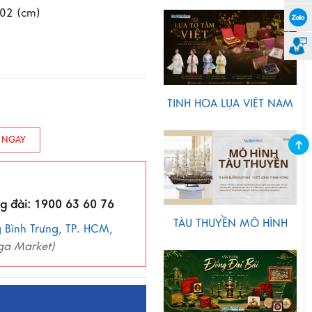
102 (cm)
TINH HOA LỤA VIỆT NAM
 NGAY
ng đài: 1900 63 60 76
TÀU THUYỀN MÔ HÌNH
 Bình Trưng, TP. HCM,
ga Market)