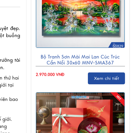
uyệt đẹp.
một buồng
53829
Bộ Tranh Sơn Mài Mai Lan Cúc Trúc
rưởng tài
Cẩn Nổi 30x60 MNV-SMA367
n.
2.970.000 VNĐ
n thứ hai
Xem chi tiết
ới tại
viên bao
 giới.
ang