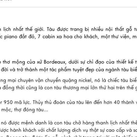
lịch nhất thế giới. Tàu được trang bị nhiều nội thất gỗ t
ếc piano đắt đỏ, 7 cabin xa hoa cho khách, một thư viện, 
hơ mộng của xứ Bordeaux, dưới sự chỉ đạo của thiết kế t
 đời và trở thành một tác phẩm tuyệt đẹp của ngành tàu biể
g mại chuyên vận chuyển quặng nickel, nó là chiếc tàu biể
ồng thời cũng là con tàu thương mại lớn thứ hai trên thế gi
der 950 mã lực. Thủy thủ đoàn của tàu lên đến hơn 40 thành 
ợ mộc, thợ đóng tàu…
nó được mệnh danh là con tàu chở hàng thanh lịch nhất thế
ược hành khách với chất lượng dịch vụ thật sự cao cấp và s