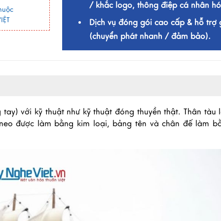
/ khắc logo, thông điệp cá nhân hó
huộc
IỆT
Dịch vụ đóng gói cao cấp & hỗ trợ 
(chuyển phát nhanh / đảm bảo).
tay) với kỹ thuật như kỹ thuật đóng thuyền thật. Thân tàu
ỏ neo được làm bằng kim loại, bảng tên và chân đế làm 