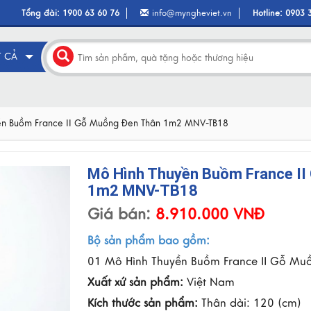
Tổng đài:
1900 63 60 76
info@myngheviet.vn
Hotline:
0903 
T CẢ
ền Buồm France II Gỗ Muồng Đen Thân 1m2 MNV-TB18
Mô Hình Thuyền Buồm France II
1m2 MNV-TB18
Giá bán:
8.910.000 VNĐ
Bộ sản phẩm bao gồm:
01 Mô Hình Thuyền Buồm France II Gỗ Mu
Xuất xứ sản phẩm:
Việt Nam
Kích thước sản phẩm:
Thân dài: 120 (cm)