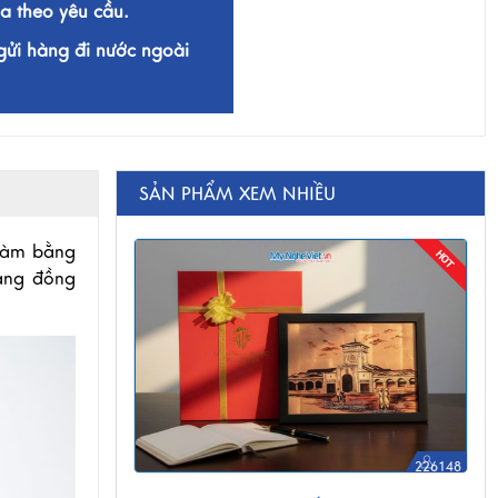
a theo yêu cầu.
gửi hàng đi nước ngoài
SẢN PHẨM XEM NHIỀU
 làm bằng
bằng đồng
226148