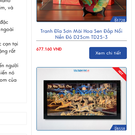
piano
im, và
51728
 đặc
 ngoài
Tranh Đĩa Sơn Mài Hoa Sen Đắp Nổi
Nền Đỏ D25cm TD25-3
 cạn tại
677.160 VNĐ
ặng rất
Xem chi tiết
ến người
hiến nó
bom của
28558