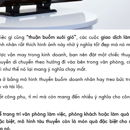
việc gì cũng
“thuận buồm xuôi gió”
, các cuộc
giao dịch là
nh nhân rất thích hình ảnh này nhờ ý nghĩa tốt đẹp mà nó m
ược vận may trong kinh doanh, bạn nên đặt một chiếc th
thuyền di chuyển theo hướng đi vào bên trong văn phòng, c
ì như thế nó lại mang ý nghĩa chạy mất.
nhà ở bằng mô hình thuyền buồm doanh nhân hay treo bức tr
và tài lộc.
t công phu, tỉ mỉ mà còn mang đến nhiều ý nghĩa cho côn
 trang trí văn phòng làm việc, phòng khách hoặc làm quà
ặc biệt, mô hình tàu thuyền còn là món quà đặc biệt cho
a nó.