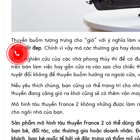
Thuyền buồm tượng trưng cho “gió” với ý nghĩa làm 
được tốt đẹp
. Chính vì vậy mà các thương gia hay doa
Theo nghiên cứu của các nhà phong thủy thì để có đ
trên bàn làm việc hay gần cửa ra vào sao cho chiếc 
tuyệt đối không để thuyền buồm hướng ra ngoài cửa, v
Nếu yêu thích chúng, bạn cũng có thể trang trí cho 
thuyền đang căng gió ra khơi cũng sẽ có thêm vận may 
Mô hình tàu thuyền France 2 không những được làm rấ
cho ngôi nhà của bạn.
Sản phẩm mô hình tàu thuyền France 2 có thể dùng để
bạn bè, đối tác, các thương gia hoặc doanh nhân. Đ
khách, bạn bè quốc tế bởi vẻ đặc trưng và thẩm mỹ củ