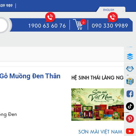
309 989
ENGLISH
0
1900 63 60 76
090 330 9989
 Gỗ Muồng Đen Thân
HỆ SINH THÁI LÀNG NGHỀ
ồng Đen
SƠN MÀI VIỆT NAM