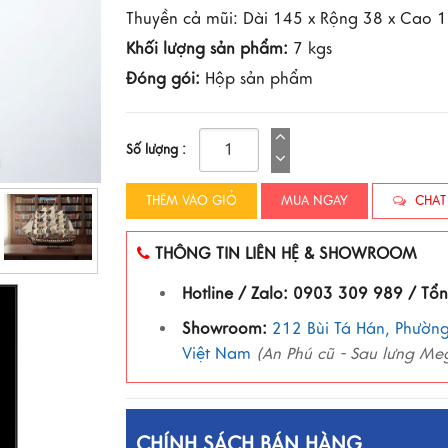
Thuyền cả mũi: Dài 145 x Rộng 38 x Cao 
Khối lượng sản phẩm:
7 kgs
Đóng gói:
Hộp sản phẩm
Số lượng :
THÊM VÀO GIỎ
MUA NGAY
CHAT
THÔNG TIN LIÊN HỆ & SHOWROOM
Hotline / Zalo: 0903 309 989 / Tổ
Showroom:
212 Bùi Tá Hán, Phường
Việt Nam
(An Phú cũ - Sau lưng Me
CHÍNH SÁCH BÁN HÀNG