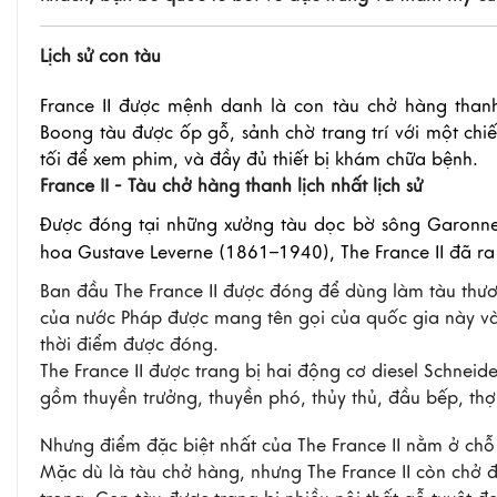
Lịch sử con tàu
France II được mệnh danh là con tàu chở hàng thanh 
Boong tàu được ốp gỗ, sảnh chờ trang trí với một chi
tối để xem phim, và đầy đủ thiết bị khám chữa bệnh.
France II - Tàu chở hàng thanh lịch nhất lịch sử
Được đóng tại những xưởng tàu dọc bờ sông Garonne t
hoa Gustave Leverne (1861–1940), The France II đã ra
Ban đầu The France II được đóng để dùng làm tàu thươn
của nước Pháp được mang tên gọi của quốc gia này và đ
thời điểm được đóng.
The France II được trang bị hai động cơ diesel Schnei
gồm thuyền trưởng, thuyền phó, thủy thủ, đầu bếp, th
Nhưng điểm đặc biệt nhất của The France II nằm ở chỗ 
Mặc dù là tàu chở hàng, nhưng The France II còn chở đ