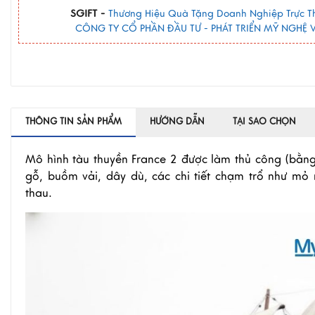
SGIFT -
Thương Hiệu Quà Tặng Doanh Nghiệp Trực T
CÔNG TY CỔ PHẦN ĐẦU TƯ - PHÁT TRIỂN MỸ NGHỆ V
THÔNG TIN SẢN PHẨM
HƯỚNG DẪN
TẠI SAO CHỌN
Mô hình tàu thuyền France 2 được làm thủ công (bằng 
gỗ, buồm vải, dây dù, các chi tiết chạm trổ như m
thau.