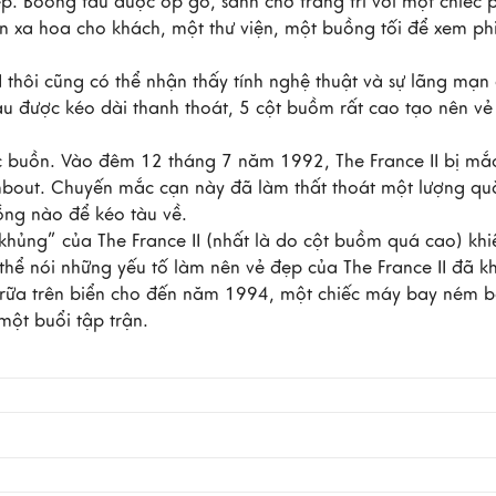
ẹp. Boong tàu được ốp gỗ, sảnh chờ trang trí với một chiếc 
bin xa hoa cho khách, một thư viện, một buồng tối để xem ph
I thôi cũng có thể nhận thấy tính nghệ thuật và sự lãng mạn
u được kéo dài thanh thoát, 5 cột buồm rất cao tạo nên vẻ
 cục buồn. Vào đêm 12 tháng 7 năm 1992, The France II bị mắc
bout. Chuyến mắc cạn này đã làm thất thoát một lượng qu
đồng nào để kéo tàu về.
khủng” của The France II (nhất là do cột buồm quá cao) khi
thể nói những yếu tố làm nên vẻ đẹp của The France II đã k
ục rữa trên biển cho đến năm 1994, một chiếc máy bay ném 
một buổi tập trận.