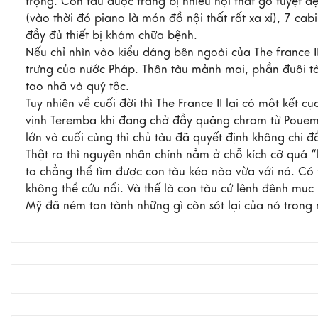
trọng. Con tàu được trang bị nhiều nội thất gỗ tuyệt đ
(vào thời đó piano là món đồ nội thất rất xa xỉ), 7 ca
đầy đủ thiết bị khám chữa bệnh.
Nếu chỉ nhìn vào kiểu dáng bên ngoài của The france I
trưng của nước Pháp. Thân tàu mảnh mai, phần đuôi tà
tao nhã và quý tộc.
Tuy nhiên về cuối đời thì The France II lại có một kết
vịnh Teremba khi đang chở đầy quặng chrom từ Pouem
lớn và cuối cùng thì chủ tàu đã quyết định không chi 
Thật ra thì nguyên nhân chính nằm ở chỗ kích cỡ quá “
ta chẳng thể tìm được con tàu kéo nào vừa với nó. Có 
không thể cứu nổi. Và thế là con tàu cứ lênh đênh m
Mỹ đã ném tan tành những gì còn sót lại của nó trong 