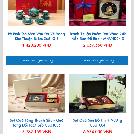
Bộ Bình Trà Men Vân Đá Vẽ Vàng
Tranh Thuận Buồm Dát Vàng 24k
Kim Thuận Buồm Xuôi Gió
Nền Đen Để Bàn - MNVHD04.3
VBT12/14
1.420.200 VNĐ
2.637.360 VNĐ
Thêm vào giỏ hàng
Thêm vào giỏ hàng
Set Quà Tặng Thanh Sắc - Quà
Set Quà Sen Đỏ Thịnh Vượng
Tặng Đối Tác/ Sếp CBQT003
CBQT004
3.782.159 VNĐ
6.534.000 VNĐ