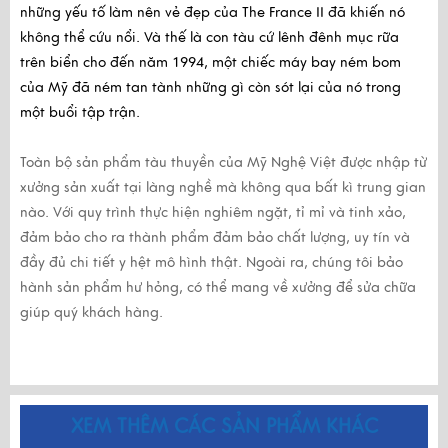
những yếu tố làm nên vẻ đẹp của The France II đã khiến nó
không thể cứu nổi. Và thế là con tàu cứ lênh đênh mục rữa
trên biển cho đến năm 1994, một chiếc máy bay ném bom
của Mỹ đã ném tan tành những gì còn sót lại của nó trong
một buổi tập trận.
Toàn bộ sản phẩm tàu thuyền của Mỹ Nghệ Việt được nhập từ
xưởng sản xuất tại làng nghề mà không qua bất kì trung gian
nào. Với quy trình thực hiện nghiêm ngặt, tỉ mỉ và tinh xảo,
đảm bảo cho ra thành phẩm đảm bảo chất lượng, uy tín và
đầy đủ chi tiết y hệt mô hình thật. Ngoài ra, chúng tôi bảo
hành sản phẩm hư hỏng, có thể mang về xưởng để sửa chữa
giúp quý khách hàng.
XEM THÊM CÁC SẢN PHẨM KHÁC