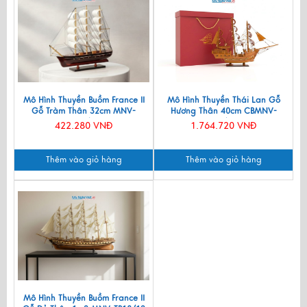
Mô Hình Thuyền Buồm France II
Mô Hình Thuyền Thái Lan Gỗ
Gỗ Tràm Thân 32cm MNV-
Hương Thân 40cm CBMNV-
TB80/32
TB15/40H
422.280 VNĐ
1.764.720 VNĐ
Thêm vào giỏ hàng
Thêm vào giỏ hàng
Mô Hình Thuyền Buồm France II