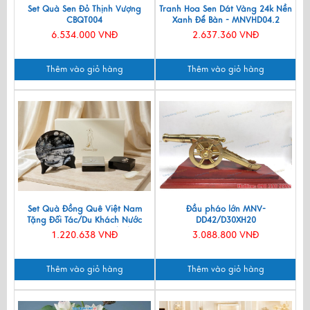
Set Quà Sen Đỏ Thịnh Vượng
Tranh Hoa Sen Dát Vàng 24k Nền
CBQT004
Xanh Để Bàn - MNVHD04.2
6.534.000 VNĐ
2.637.360 VNĐ
Thêm vào giỏ hàng
Thêm vào giỏ hàng
Set Quà Đồng Quê Việt Nam
Đầu pháo lớn MNV-
Tặng Đối Tác/Du Khách Nước
DD42/D30XH20
Ngoài - Đĩa Sơn Mài/ Hộp
1.220.638 VNĐ
3.088.800 VNĐ
Namecard & Đế Lót Ly Sơn Mài
CBQT002
Thêm vào giỏ hàng
Thêm vào giỏ hàng