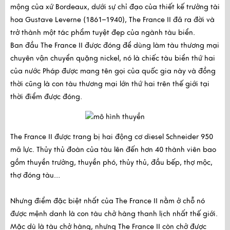
mộng của xứ Bordeaux, dưới sự chỉ đạo của thiết kế trưởng tài
hoa Gustave Leverne (1861–1940), The France II đã ra đời và
trở thành một tác phẩm tuyệt đẹp của ngành tàu biển.
Ban đầu The France II được đóng để dùng làm tàu thương mại
chuyên vận chuyển quặng nickel, nó là chiếc tàu biển thứ hai
của nước Pháp được mang tên gọi của quốc gia này và đồng
thời cũng là con tàu thương mại lớn thứ hai trên thế giới tại
thời điểm được đóng.
The France II được trang bị hai động cơ diesel Schneider 950
mã lực. Thủy thủ đoàn của tàu lên đến hơn 40 thành viên bao
gồm thuyền trưởng, thuyền phó, thủy thủ, đầu bếp, thợ mộc,
thợ đóng tàu…
Nhưng điểm đặc biệt nhất của The France II nằm ở chỗ nó
được mệnh danh là con tàu chở hàng thanh lịch nhất thế giới.
Mặc dù là tàu chở hàng, nhưng The France II còn chở được