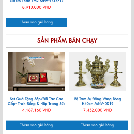
Gỗ Đỏ Thân 1m2 MNV-TB18/12
8.910.000 VNĐ
Thêm vào giỏ hàng
SẢN PHẨM BÁN CHẠY
Set Quà Tặng Sếp/Đối Tác Cao
Bộ Tam Sự Đồng Vàng Bóng
Cấp- Trah Đồng & Hộp Trang Sức
H40cm MNV-DD19
Sơn Mài CBQT004
4.187.160 VNĐ
7.452.000 VNĐ
Thêm vào giỏ hàng
Thêm vào giỏ hàng