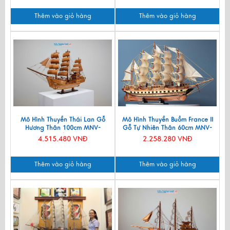
Thêm vào giỏ hàng
Thêm vào giỏ hàng
Mô Hình Thuyền Thái Lan Gỗ
Mô Hình Thuyền Buồm France II
Hương Thân 100cm MNV-
Gỗ Tự Nhiên Thân 60cm MNV-
TB15/100H
TB03
4.515.480 VNĐ
2.258.280 VNĐ
Thêm vào giỏ hàng
Thêm vào giỏ hàng