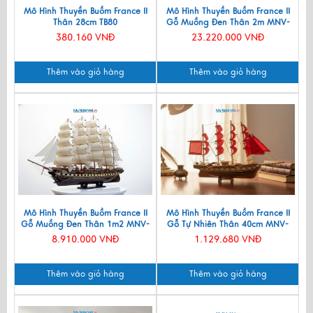
Mô Hình Thuyền Buồm France II
Mô Hình Thuyền Buồm France II
Thân 28cm TB80
Gỗ Muồng Đen Thân 2m MNV-
TB18-2m
380.160 VNĐ
23.220.000 VNĐ
Thêm vào giỏ hàng
Thêm vào giỏ hàng
Mô Hình Thuyền Buồm France II
Mô Hình Thuyền Buồm France II
Gỗ Muồng Đen Thân 1m2 MNV-
Gỗ Tự Nhiên Thân 40cm MNV-
TB18
TB026-3
8.910.000 VNĐ
1.129.680 VNĐ
Thêm vào giỏ hàng
Thêm vào giỏ hàng