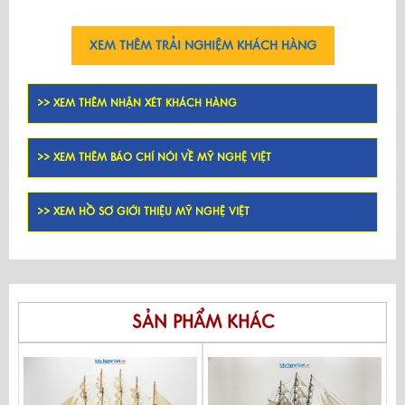
XEM THÊM TRẢI NGHIỆM KHÁCH HÀNG
>> XEM THÊM NHẬN XÉT KHÁCH HÀNG
>> XEM THÊM BÁO CHÍ NÓI VỀ MỸ NGHỆ VIỆT
>> XEM HỒ SƠ GIỚI THIỆU MỸ NGHỆ VIỆT
SẢN PHẨM KHÁC