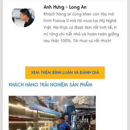
Anh Hưng - Long An
Khách hàng ai cũng khen con tàu mô
hình France II mà tôi mua tại Mỹ Nghệ
Việt. Nó thực sự được làm rất tinh tế, tỉ
mỉ từng chi tiết nhỏ và hoàn toàn giống
tàu thật 100%. Tôi thực sự rất thích!
XEM THÊM BÌNH LUẬN VÀ ĐÁNH GIÁ
KHÁCH HÀNG TRẢI NGHIỆM SẢN PHẨM