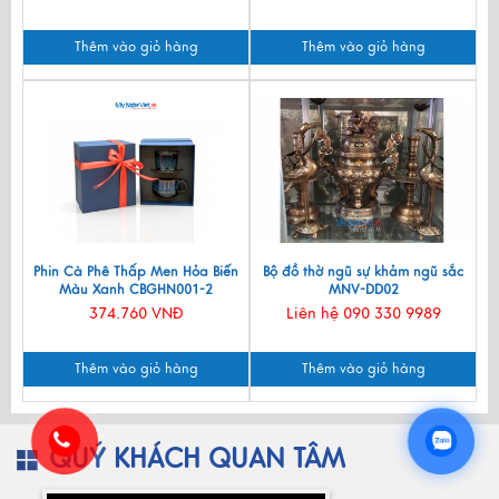
Thêm vào giỏ hàng
Thêm vào giỏ hàng
Phin Cà Phê Thấp Men Hỏa Biến
Bộ đồ thờ ngũ sự khảm ngũ sắc
Màu Xanh CBGHN001-2
MNV-DD02
374.760 VNĐ
Liên hệ 090 330 9989
Thêm vào giỏ hàng
Thêm vào giỏ hàng
QUÝ KHÁCH QUAN TÂM