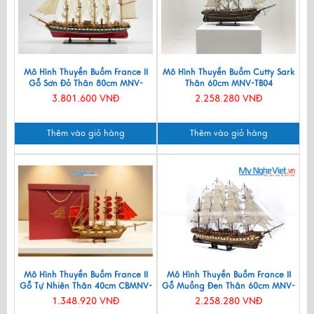
Mô Hình Thuyền Buồm France II
Mô Hình Thuyền Buồm Cutty Sark
Gỗ Sơn Đỏ Thân 80cm MNV-
Thân 60cm MNV-TB04
TB024-80S
3.801.600 VNĐ
2.258.280 VNĐ
Thêm vào giỏ hàng
Thêm vào giỏ hàng
Mô Hình Thuyền Buồm France II
Mô Hình Thuyền Buồm France II
Gỗ Tự Nhiên Thân 40cm CBMNV-
Gỗ Muồng Đen Thân 60cm MNV-
TB026-3
TB03
1.348.920 VNĐ
2.258.280 VNĐ