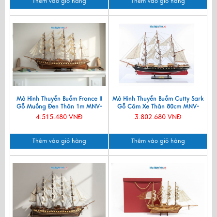
Thêm vào giỏ hàng
Thêm vào giỏ hàng
Mô Hình Thuyền Buồm France II
Mô Hình Thuyền Buồm Cutty Sark
Gỗ Muồng Đen Thân 1m MNV-
Gỗ Căm Xe Thân 80cm MNV-
TB01/1
TB04D
4.515.480 VNĐ
3.802.680 VNĐ
Thêm vào giỏ hàng
Thêm vào giỏ hàng