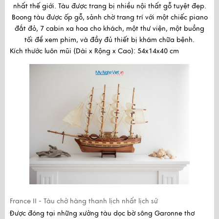
nhất thế giới. Tàu được trang bị nhiều nội thất gỗ tuyệt đẹp.
Boong tàu được ốp gỗ, sảnh chờ trang trí với một chiếc piano
đắt đỏ, 7 cabin xa hoa cho khách, một thư viện, một buồng
tối để xem phim, và đầy đủ thiết bị khám chữa bệnh.
Kích thước luôn mũi (Dài x Rộng x Cao): 54x14x40 cm
France II - Tàu chở hàng thanh lịch nhất lịch sử
Được đóng tại những xưởng tàu dọc bờ sông Garonne thơ