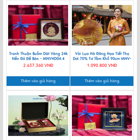
Tranh Thuận Buồm Dát Vàng 24k
Vải Lụa Hà Đông Họa Tiết Thọ
Nền Đỏ Để Bàn - MNVHD04.4
Dơi 70% Tơ Tằm Khổ 90cm MNV-
LTA11/1
2.637.360 VNĐ
1.090.800 VNĐ
Thêm vào giỏ hàng
Thêm vào giỏ hàng