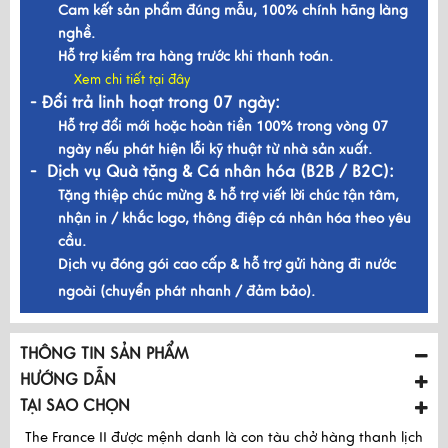
Cam kết sản phẩm đúng mẫu, 100% chính hãng làng
nghề.
Hỗ trợ kiểm tra hàng trước khi thanh toán.
Xem chi tiết tại đây
- Đổi trả linh hoạt trong 07 ngày:
Hỗ trợ đổi mới hoặc hoàn tiền 100% trong vòng 07
ngày nếu phát hiện lỗi kỹ thuật từ nhà sản xuất.
- Dịch vụ Quà tặng & Cá nhân hóa (B2B / B2C):
Tặng thiệp chúc mừng & hỗ trợ viết lời chúc tận tâm,
nhận in / khắc logo, thông điệp cá nhân hóa theo yêu
cầu.
Dịch vụ đóng gói cao cấp & hỗ trợ gửi hàng đi nước
ngoài (chuyển phát nhanh / đảm bảo).
THÔNG TIN SẢN PHẨM
HƯỚNG DẪN
TẠI SAO CHỌN
The France II được mệnh danh là con tàu chở hàng thanh lịch