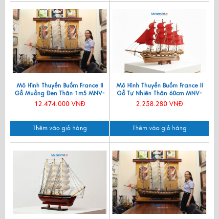
Mô Hình Thuyền Buồm France II
Mô Hình Thuyền Buồm France II
Gỗ Muồng Đen Thân 1m5 MNV-
Gỗ Tự Nhiên Thân 60cm MNV-
TB18
TB03-1
12.474.000 VNĐ
2.258.280 VNĐ
Thêm vào giỏ hàng
Thêm vào giỏ hàng