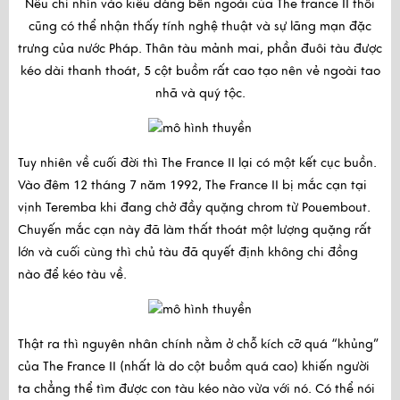
Nếu chỉ nhìn vào kiểu dáng bên ngoài của The france II thôi
cũng có thể nhận thấy tính nghệ thuật và sự lãng mạn đặc
trưng của nước Pháp. Thân tàu mảnh mai, phần đuôi tàu được
kéo dài thanh thoát, 5 cột buồm rất cao tạo nên vẻ ngoài tao
nhã và quý tộc.
Tuy nhiên về cuối đời thì The France II lại có một kết cục buồn.
Vào đêm 12 tháng 7 năm 1992, The France II bị mắc cạn tại
vịnh Teremba khi đang chở đầy quặng chrom từ Pouembout.
Chuyến mắc cạn này đã làm thất thoát một lượng quặng rất
lớn và cuối cùng thì chủ tàu đã quyết định không chi đồng
nào để kéo tàu về.
Thật ra thì nguyên nhân chính nằm ở chỗ kích cỡ quá “khủng”
của The France II (nhất là do cột buồm quá cao) khiến người
ta chẳng thể tìm được con tàu kéo nào vừa với nó. Có thể nói