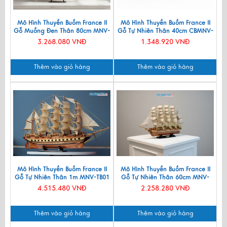
Mô Hình Thuyền Buồm France II
Mô Hình Thuyền Buồm France II
Gỗ Muồng Đen Thân 80cm MNV-
Gỗ Tự Nhiên Thân 40cm CBMNV-
TB02/1
TB026/1
3.268.080 VNĐ
1.348.920 VNĐ
Thêm vào giỏ hàng
Thêm vào giỏ hàng
Mô Hình Thuyền Buồm France II
Mô Hình Thuyền Buồm France II
Gỗ Tự Nhiên Thân 1m MNV-TB01
Gỗ Tự Nhiên Thân 60cm MNV-
TB03/HX
4.515.480 VNĐ
2.258.280 VNĐ
Thêm vào giỏ hàng
Thêm vào giỏ hàng