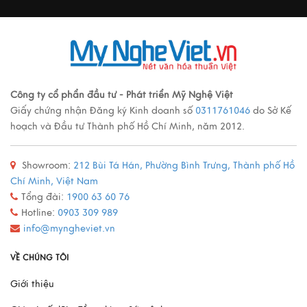
Ý nghĩa cảnh vật Tranh sơn mài
Xem thêm
Các loại tranh sơn mài nổi tiếng
Công ty cổ phẩn đầu tư - Phát triển Mỹ Nghệ Việt
Giấy chứng nhận Đăng ký Kinh doanh số
0311761046
do Sở Kế
Xem thêm
hoạch và Đầu tư Thành phố Hồ Chí Minh, năm 2012.
Showroom:
212 Bùi Tá Hán, Phường Bình Trưng, Thành phố Hồ
Quy trình sản xuất đồ đồng
Chí Minh, Việt Nam
Xem thêm
Tổng đài:
1900 63 60 76
Hotline:
0903 309 989
info@myngheviet.vn
Mô Hình Thuyền France II - Món Quà Chinh Phục Mọi
VỀ CHÚNG TÔI
Doanh Nhân
Giới thiệu
Xem thêm