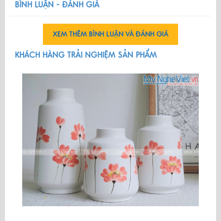
BÌNH LUẬN - ĐÁNH GIÁ
XEM THÊM BÌNH LUẬN VÀ ĐÁNH GIÁ
KHÁCH HÀNG TRẢI NGHIỆM SẢN PHẨM