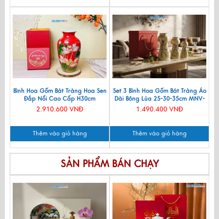
Bình Hoa Gốm Bát Tràng Hoa Sen
Set 3 Bình Hoa Gốm Bát Tràng Áo
Đắp Nổi Cao Cấp H30cm
Dài Bông Lúa 25-30-35cm MNV-
LHGML01-4
LHGLH03/4
2.910.600 VNĐ
1.490.400 VNĐ
Thêm vào giỏ hàng
Thêm vào giỏ hàng
SẢN PHẨM BÁN CHẠY