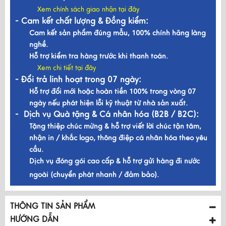
Xem chính sách giao nhận tại đây
- Cam kết chất lượng & Đồng kiểm:
Cam kết sản phẩm đúng mẫu, 100% chính hãng làng
nghề.
Hỗ trợ kiểm tra hàng trước khi thanh toán.
Xem chi tiết tại đây
- Đổi trả linh hoạt trong 07 ngày:
Hỗ trợ đổi mới hoặc hoàn tiền 100% trong vòng 07
ngày nếu phát hiện lỗi kỹ thuật từ nhà sản xuất.
- Dịch vụ Quà tặng & Cá nhân hóa (B2B / B2C):
Tặng thiệp chúc mừng & hỗ trợ viết lời chúc tận tâm,
nhận in / khắc logo, thông điệp cá nhân hóa theo yêu
cầu.
Dịch vụ đóng gói cao cấp & hỗ trợ gửi hàng đi nước
ngoài (chuyển phát nhanh / đảm bảo).
THÔNG TIN SẢN PHẨM
HƯỚNG DẪN