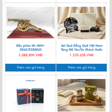
Đầu pháo lớn MNV-
Set Quà Đồng Quê Việt Nam
DD42/D30XH20
Tặng Đối Tác/Du Khách Nước
Ngoài - Đĩa Sơn Mài/ Hộp
3.088.800 VNĐ
1.220.638 VNĐ
Namecard & Đế Lót Ly Sơn Mài
CBQT002
Thêm vào giỏ hàng
Thêm vào giỏ hàng