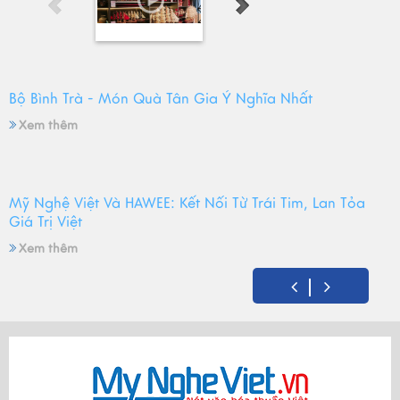
Bộ Bình Trà - Món Quà Tân Gia Ý Nghĩa Nhất
Xem thêm
Mỹ Nghệ Việt Và HAWEE: Kết Nối Từ Trái Tim, Lan Tỏa
Giá Trị Việt
Xem thêm
Mỹ Nghệ Việt tròn 14 tuổi - Hành trình gìn giữ hồn Việt
và mùa sinh nhật đong đầy yêu thương
Xem thêm