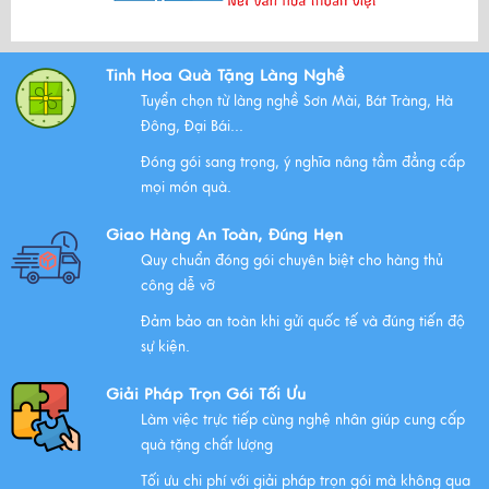
Bộ Tam Sự Là Gì ? Bộ Tam Sự Có Ý Nghĩa Như Thế Nào
Tinh Hoa Quà Tặng Làng Nghề
Trong Văn Hóa Thờ Cúng?
Tuyển chọn từ làng nghề Sơn Mài, Bát Tràng, Hà
Xem thêm
Đông, Đại Bái...
Đóng gói sang trọng, ý nghĩa nâng tầm đẳng cấp
mọi món quà.
Những Lưu Ý Khi Tặng Quà Tân Gia Nhà Mới
Giao Hàng An Toàn, Đúng Hẹn
Xem thêm
Quy chuẩn đóng gói chuyên biệt cho hàng thủ
công dễ vỡ
Đảm bảo an toàn khi gửi quốc tế và đúng tiến độ
Chúc mừng chị Nguyễn Thị Nhựt Phượng - giám đốc
sự kiện.
công ty chính thức gia nhập Hawee
Giải Pháp Trọn Gói Tối Ưu
Xem thêm
Làm việc trực tiếp cùng nghệ nhân giúp cung cấp
quà tặng chất lượng
Tối ưu chi phí với giải pháp trọn gói mà không qua