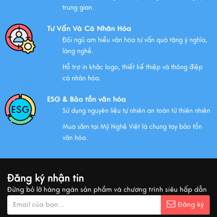
Chính Sách Quyền Riêng Tư Tại Mỹ Nghệ Việt
trung gian.
Xem thêm
Tư Vấn Và Cá Nhân Hóa
Đội ngũ am hiểu văn hóa tư vấn quà tặng ý nghĩa,
làng nghề.
NHỮNG ĐẶC ĐIỂM CỦA HÀNG THỦ CÔNG MỸ NGHỆ
Hỗ trợ in khắc logo, thiết kế thiệp và thông điệp
Xem thêm
cá nhân hóa.
ESG & Bảo tồn văn hóa
Sử dụng nguyên liệu tự nhiên an toàn từ thiên nhiên
QUÀ VĂN HÓA VIỆT TẶNG KHÁCH QUỐC TẾ
Mua sắm tại Mỹ Nghệ Việt là chung tay bảo tồn
Xem thêm
văn hóa.
MUA QUÀ GÌ KHI ĐẾN VIỆT NAM?
Đăng ký nhận tin
Xem thêm
Đừng bỏ lỡ hàng ngàn sản phẩm và chương trình siêu hấp dẫn
Đăng ký