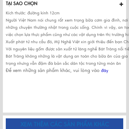
TẠI SAO CHỌN
Kích thước
: đường kính 12cm
Người Việt Nam nói chung rất xem trọng bữa cơm gia đình, nơi q
những chuyện thường nhật trong cuộc sống. Chính vì vậy, an to
việc chọn lựa thực phẩm cũng như các vật dụng trên thị trường h
Xuất phát từ nhu cầu đó,
Mỹ Nghệ Việt
xin giới thiệu đến bạn
Ch
Với nguyên liệu gốm được sản xuất từ làng nghề Bát Tràng nổi t
Bát Tràng
không những là vật dụng an toàn cho bữa ăn của gia
trọng nhưng vẫn đậm đà bản sắc dân tộc trong từng món ăn
Để xem những sản phẩm khác, vui lòng vào
đây
XEM THÊM CÁC SẢN PHẨM KHÁC