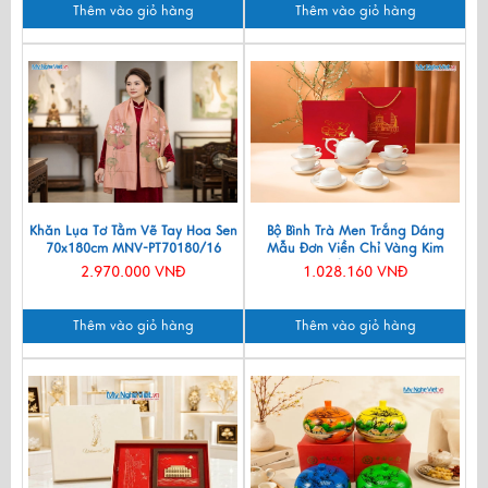
Thêm vào giỏ hàng
Thêm vào giỏ hàng
Khăn Lụa Tơ Tằm Vẽ Tay Hoa Sen
Bộ Bình Trà Men Trắng Dáng
70x180cm MNV-PT70180/16
Mẫu Đơn Viền Chỉ Vàng Kim
550ml BT001-7.2
2.970.000 VNĐ
1.028.160 VNĐ
Thêm vào giỏ hàng
Thêm vào giỏ hàng