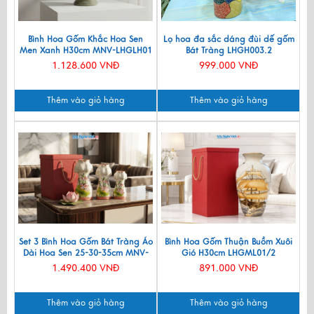
Bình Hoa Gốm Khắc Hoa Sen
Lọ hoa đa sắc dáng đùi dế gốm
Men Xanh H30cm MNV-LHGLH01
Bát Tràng LHGH003.2
1.128.600 VNĐ
999.000 VNĐ
Thêm vào giỏ hàng
Thêm vào giỏ hàng
Set 3 Bình Hoa Gốm Bát Tràng Áo
Bình Hoa Gốm Thuận Buồm Xuôi
Dài Hoa Sen 25-30-35cm MNV-
Gió H30cm LHGML01/2
LHGLH03/5
1.490.400 VNĐ
891.000 VNĐ
Thêm vào giỏ hàng
Thêm vào giỏ hàng