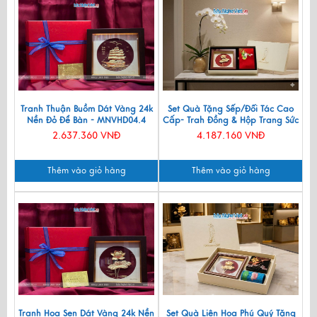
Tranh Thuận Buồm Dát Vàng 24k
Set Quà Tặng Sếp/Đối Tác Cao
Nền Đỏ Để Bàn - MNVHD04.4
Cấp- Trah Đồng & Hộp Trang Sức
Sơn Mài CBQT004
2.637.360 VNĐ
4.187.160 VNĐ
Thêm vào giỏ hàng
Thêm vào giỏ hàng
Tranh Hoa Sen Dát Vàng 24k Nền
Set Quà Liên Hoa Phú Quý Tặng