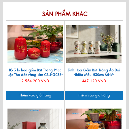
SẢN PHẨM KHÁC
Bộ 3 lọ hoa gốm Bát Tràng Phúc
Bình Hoa Gốm Bát Tràng Áo Dài
Lộc Thọ dát vàng kim CBLHG036-
Nhiều Mẫu H30cm MNV-
2
LHGLH03
2.554.200 VNĐ
447.120 VNĐ
Thêm vào giỏ hàng
Thêm vào giỏ hàng