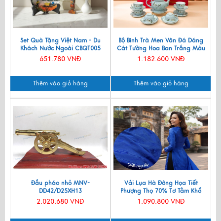
Set Quà Tặng Việt Nam - Du
Bộ Bình Trà Men Vân Đá Dáng
Khách Nước Ngoài CBQT005
Cát Tường Hoa Ban Trắng Màu
Xanh Lam VBT12/8
651.780 VNĐ
1.182.600 VNĐ
Thêm vào giỏ hàng
Thêm vào giỏ hàng
Đầu pháo nhỏ MNV-
Vải Lụa Hà Đông Họa Tiết
DD42/D25XH13
Phượng Thọ 70% Tơ Tằm Khổ
90cm MNV-LNL131
2.020.680 VNĐ
1.090.800 VNĐ