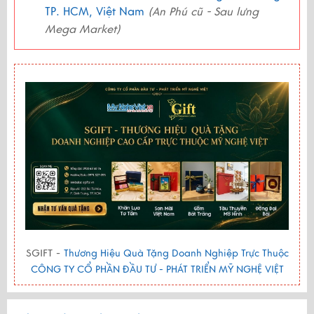
TP. HCM, Việt Nam
(An Phú cũ - Sau lưng
Mega Market)
SGIFT -
Thương Hiệu Quà Tặng Doanh Nghiệp Trực Thuộc
CÔNG TY CỔ PHẦN ĐẦU TƯ - PHÁT TRIỂN MỸ NGHỆ VIỆT