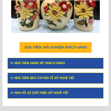
XEM THÊM TRẢI NGHIỆM KHÁCH HÀNG
>> XEM THÊM NHẬN XÉT KHÁCH HÀNG
>> XEM THÊM BÁO CHÍ NÓI VỀ MỸ NGHỆ VIỆT
>> XEM HỒ SƠ GIỚI THIỆU MỸ NGHỆ VIỆT