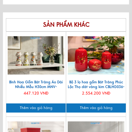
SẢN PHẨM KHÁC
Bình Hoa Gốm Bát Tràng Áo Dài
Bộ 3 lọ hoa gốm Bát Tràng Phúc
Nhiều Mẫu H30cm MNV-
Lộc Thọ dát vàng kim CBLHG036-
LHGLH03
2
447.120 VNĐ
2.554.200 VNĐ
Thêm vào giỏ hàng
Thêm vào giỏ hàng