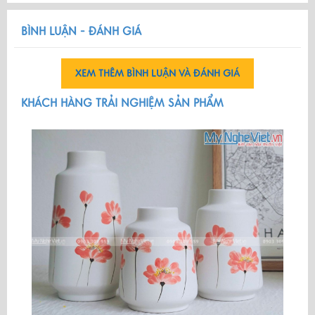
BÌNH LUẬN - ĐÁNH GIÁ
XEM THÊM BÌNH LUẬN VÀ ĐÁNH GIÁ
KHÁCH HÀNG TRẢI NGHIỆM SẢN PHẨM