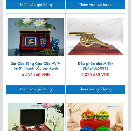
Thêm vào giỏ hàng
Thêm vào giỏ hàng
Set Qùa Tặng Cao Cấp VVIP-
Đầu pháo nhỏ MNV-
Set01 Thanh Sắc Sen Xanh
DD42/D25XH13
6.557.760 VNĐ
2.020.680 VNĐ
Thêm vào giỏ hàng
Thêm vào giỏ hàng