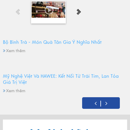
Bộ Bình Trà - Món Quà Tân Gia Ý Nghĩa Nhất
Xem thêm
Mỹ Nghệ Việt Và HAWEE: Kết Nối Từ Trái Tim, Lan Tỏa
Giá Trị Việt
Xem thêm
Mỹ Nghệ Việt tròn 14 tuổi - Hành trình gìn giữ hồn Việt
và mùa sinh nhật đong đầy yêu thương