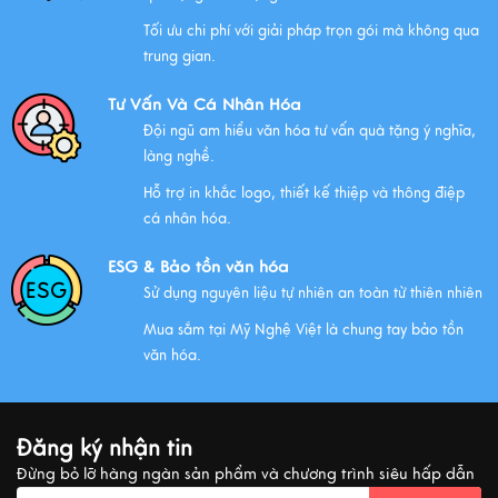
Tối ưu chi phí với giải pháp trọn gói mà không qua
Chính Sách Quyền Riêng Tư Tại Mỹ Nghệ Việt
trung gian.
Xem thêm
Tư Vấn Và Cá Nhân Hóa
Đội ngũ am hiểu văn hóa tư vấn quà tặng ý nghĩa,
làng nghề.
NHỮNG ĐẶC ĐIỂM CỦA HÀNG THỦ CÔNG MỸ NGHỆ
Hỗ trợ in khắc logo, thiết kế thiệp và thông điệp
Xem thêm
cá nhân hóa.
ESG & Bảo tồn văn hóa
Sử dụng nguyên liệu tự nhiên an toàn từ thiên nhiên
QUÀ VĂN HÓA VIỆT TẶNG KHÁCH QUỐC TẾ
Mua sắm tại Mỹ Nghệ Việt là chung tay bảo tồn
Xem thêm
văn hóa.
MUA QUÀ GÌ KHI ĐẾN VIỆT NAM?
Đăng ký nhận tin
Xem thêm
Đừng bỏ lỡ hàng ngàn sản phẩm và chương trình siêu hấp dẫn