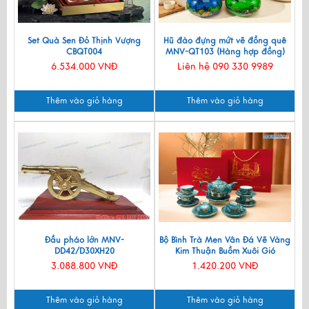
Set Quà Sen Đỏ Thịnh Vượng
Hũ đào đựng mứt vẽ đồng quê
CBQT004
MNV-QT103 (Hàng hợp đồng)
6.534.000 VNĐ
Liên hệ 090 330 9989
Thêm vào giỏ hàng
Thêm vào giỏ hàng
Đầu pháo lớn MNV-
Bộ Bình Trà Men Vân Đá Vẽ Vàng
DD42/D30XH20
Kim Thuận Buồm Xuôi Gió
VBT12/14
3.088.800 VNĐ
1.420.200 VNĐ
Thêm vào giỏ hàng
Thêm vào giỏ hàng