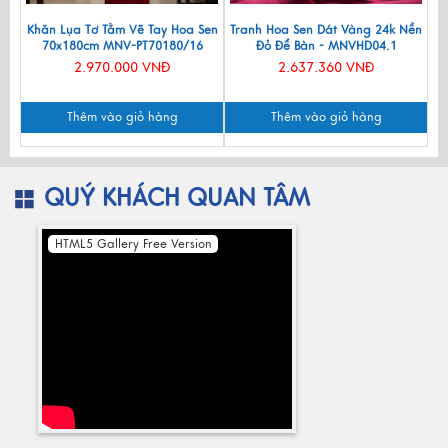
Khăn Lụa Tơ Tằm Vẽ Tay Hoa Sen
Tranh Hoa Sen Dát Vàng 24k Nền
70x180cm MNV-PT70180/16
Đỏ Để Bàn - MNVHD04.1
2.970.000 VNĐ
2.637.360 VNĐ
Thêm vào giỏ hàng
Thêm vào giỏ hàng
QUÝ KHÁCH QUAN TÂM
HTML5 Gallery Free Version