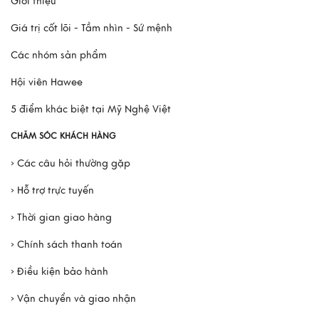
Giới thiệu
Xem thêm
Giá trị cốt lõi - Tầm nhìn - Sứ mệnh
Các nhóm sản phẩm
Hội viên Hawee
5 điểm khác biệt tại Mỹ Nghệ Việt
CHĂM SÓC KHÁCH HÀNG
› Các câu hỏi thường gặp
› Hỗ trợ trực tuyến
› Thời gian giao hàng
› Chính sách thanh toán
› Điều kiện bảo hành
› Vận chuyển và giao nhận