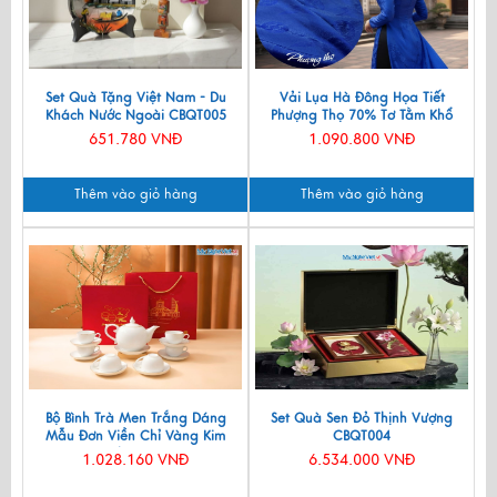
Set Quà Tặng Việt Nam - Du
Vải Lụa Hà Đông Họa Tiết
Khách Nước Ngoài CBQT005
Phượng Thọ 70% Tơ Tằm Khổ
90cm MNV-LNL131
651.780 VNĐ
1.090.800 VNĐ
Thêm vào giỏ hàng
Thêm vào giỏ hàng
Bộ Bình Trà Men Trắng Dáng
Set Quà Sen Đỏ Thịnh Vượng
Mẫu Đơn Viền Chỉ Vàng Kim
CBQT004
550ml BT001-7.2
1.028.160 VNĐ
6.534.000 VNĐ