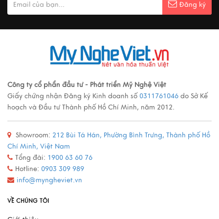
Đăng ký
Ý nghĩa cảnh vật Tranh sơn mài
Xem thêm
Các loại tranh sơn mài nổi tiếng
Công ty cổ phẩn đầu tư - Phát triển Mỹ Nghệ Việt
Giấy chứng nhận Đăng ký Kinh doanh số
0311761046
do Sở Kế
Xem thêm
hoạch và Đầu tư Thành phố Hồ Chí Minh, năm 2012.
Showroom:
212 Bùi Tá Hán, Phường Bình Trưng, Thành phố Hồ
Quy trình sản xuất đồ đồng
Chí Minh, Việt Nam
Xem thêm
Tổng đài:
1900 63 60 76
Hotline:
0903 309 989
info@myngheviet.vn
Mô Hình Thuyền France II - Món Quà Chinh Phục Mọi
VỀ CHÚNG TÔI
Doanh Nhân