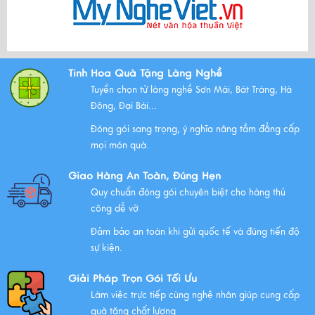
Xem thêm
Bộ Tam Sự Là Gì ? Bộ Tam Sự Có Ý Nghĩa Như Thế Nào
Tinh Hoa Quà Tặng Làng Nghề
Trong Văn Hóa Thờ Cúng?
Tuyển chọn từ làng nghề Sơn Mài, Bát Tràng, Hà
Xem thêm
Đông, Đại Bái...
Đóng gói sang trọng, ý nghĩa nâng tầm đẳng cấp
mọi món quà.
Những Lưu Ý Khi Tặng Quà Tân Gia Nhà Mới
Giao Hàng An Toàn, Đúng Hẹn
Xem thêm
Quy chuẩn đóng gói chuyên biệt cho hàng thủ
công dễ vỡ
Đảm bảo an toàn khi gửi quốc tế và đúng tiến độ
Chúc mừng chị Nguyễn Thị Nhựt Phượng - giám đốc
sự kiện.
công ty chính thức gia nhập Hawee
Giải Pháp Trọn Gói Tối Ưu
Xem thêm
Làm việc trực tiếp cùng nghệ nhân giúp cung cấp
quà tặng chất lượng