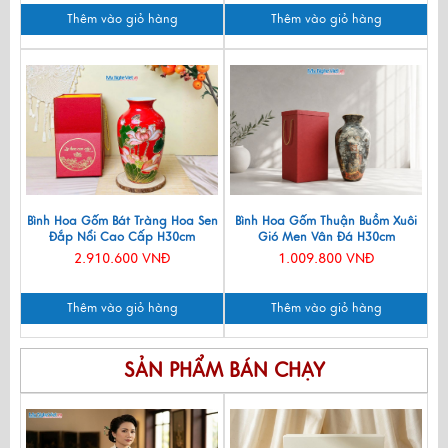
Thêm vào giỏ hàng
Thêm vào giỏ hàng
Bình Hoa Gốm Bát Tràng Hoa Sen
Bình Hoa Gốm Thuận Buồm Xuôi
Đắp Nổi Cao Cấp H30cm
Gió Men Vân Đá H30cm
LHGML01-4
LHGML01-5
2.910.600 VNĐ
1.009.800 VNĐ
Thêm vào giỏ hàng
Thêm vào giỏ hàng
SẢN PHẨM BÁN CHẠY