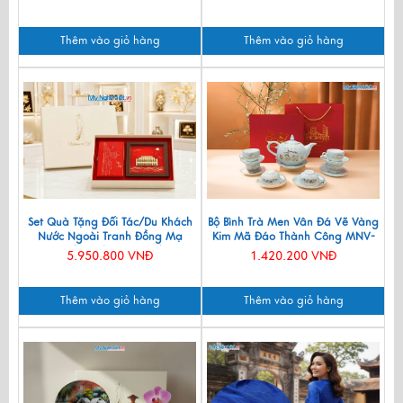
Thêm vào giỏ hàng
Thêm vào giỏ hàng
Set Quà Tặng Đối Tác/Du Khách
Bộ Bình Trà Men Vân Đá Vẽ Vàng
Nước Ngoài Tranh Đồng Mạ
Kim Mã Đáo Thành Công MNV-
Vàng 24k & Hộp Trang Sức Sơn
BTV11
5.950.800 VNĐ
1.420.200 VNĐ
Mài CBQT006/2
Thêm vào giỏ hàng
Thêm vào giỏ hàng