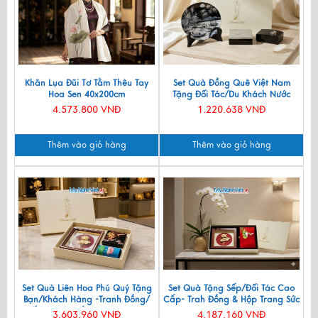
Khăn Lụa Đũi Tơ Tằm Thêu Tay
Set Quà Đồng Quê Việt Nam
Hoa Sen 40x200cm
Tặng Đối Tác/Du Khách Nước
KLNC40200/10
Ngoài - Đĩa Sơn Mài/ Hộp
4.573.800 VNĐ
1.220.638 VNĐ
Namecard & Đế Lót Ly Sơn Mài
CBQT002
Thêm vào giỏ hàng
Thêm vào giỏ hàng
Set Quà Liên Hoa Phú Quý Tặng
Set Quà Tặng Sếp/Đối Tác Cao
Bạn/Khách Hàng -Tranh Đồng/
Cấp- Trah Đồng & Hộp Trang Sức
Đế Lót Ly & Cắm Bút CBQT006
Sơn Mài CBQT004
3.603.960 VNĐ
4.187.160 VNĐ