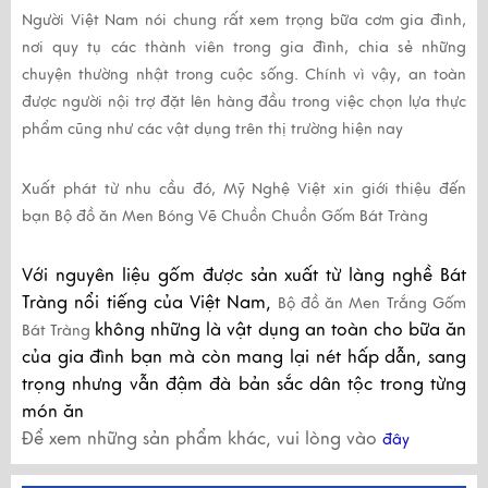
Người Việt Nam nói chung rất xem trọng bữa cơm gia đình,
nơi quy tụ các thành viên trong gia đình, chia sẻ những
chuyện thường nhật trong cuộc sống. Chính vì vậy, an toàn
được người nội trợ đặt lên hàng đầu trong việc chọn lựa thực
phẩm cũng như các vật dụng trên thị trường hiện nay
Xuất phát từ nhu cầu đó,
Mỹ Nghệ Việt
xin giới thiệu đến
bạn
Bộ đồ ăn Men Bóng Vẽ Chuồn Chuồn Gốm Bát Tràng
Với nguyên liệu gốm được sản xuất từ làng nghề Bát
Tràng nổi tiếng của Việt Nam,
Bộ đồ ăn Men Trắng Gốm
không những là vật dụng an toàn cho bữa ăn
Bát Tràng
của gia đình bạn mà còn mang lại nét hấp dẫn, sang
trọng nhưng vẫn đậm đà bản sắc dân tộc trong từng
món ăn
Để xem những sản phẩm khác, vui lòng vào
đây