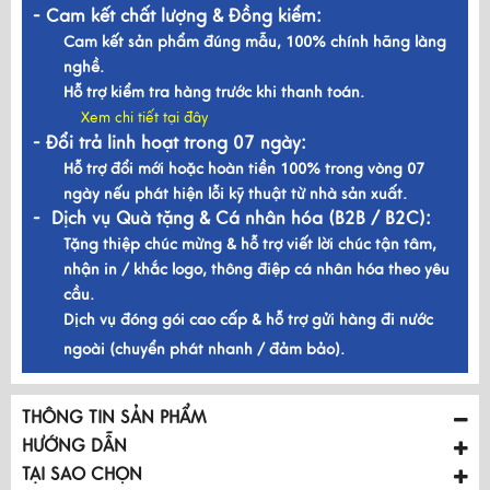
- Cam kết chất lượng & Đồng kiểm:
Cam kết sản phẩm đúng mẫu, 100% chính hãng làng
nghề.
Hỗ trợ kiểm tra hàng trước khi thanh toán.
Xem chi tiết tại đây
- Đổi trả linh hoạt trong 07 ngày:
Hỗ trợ đổi mới hoặc hoàn tiền 100% trong vòng 07
ngày nếu phát hiện lỗi kỹ thuật từ nhà sản xuất.
- Dịch vụ Quà tặng & Cá nhân hóa (B2B / B2C):
Tặng thiệp chúc mừng & hỗ trợ viết lời chúc tận tâm,
nhận in / khắc logo, thông điệp cá nhân hóa theo yêu
cầu.
Dịch vụ đóng gói cao cấp & hỗ trợ gửi hàng đi nước
ngoài (chuyển phát nhanh / đảm bảo).
THÔNG TIN SẢN PHẨM
HƯỚNG DẪN
TẠI SAO CHỌN