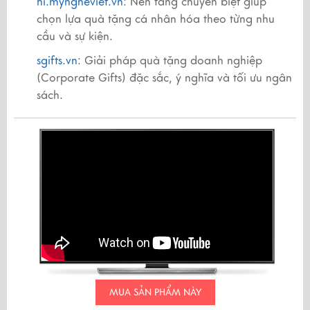
hi.myngheviet.vn
: Nền tảng chuyên biệt giúp
chọn lựa quà tặng cá nhân hóa theo từng nhu
cầu và sự kiện.
sgifts.vn
: Giải pháp quà tặng doanh nghiệp
(Corporate Gifts) đặc sắc, ý nghĩa và tối ưu ngân
sách.
MUA SẢN PHẨM NÀY