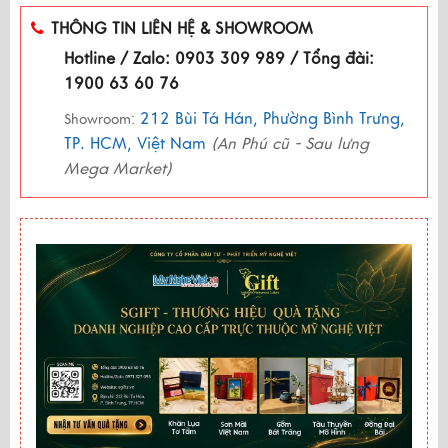
THÔNG TIN LIÊN HỆ & SHOWROOM
Hotline / Zalo: 0903 309 989 / Tổng đài:
1900 63 60 76
212 Bùi Tá Hán, Phường Bình Trưng,
Showroom:
TP. HCM, Việt Nam
(An Phú cũ - Sau lưng
Mega Market)