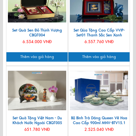
Set Quà Sen Đỏ Thịnh Vượng
Set Qùa Tặng Cao Cấp VVIP-
CBQT004
Set01 Thanh Sắc Sen Xanh
6.534.000 VNĐ
6.557.760 VNĐ
Thêm vào giỏ hàng
Thêm vào giỏ hàng
Set Quà Tặng Việt Nam - Du
Bộ Bình Trà Dáng Queen Vẽ Hoa
Khách Nước Ngoài CBQT005
Cao Cấp 900ml MNV-BTV15.1
651.780 VNĐ
2.525.040 VNĐ