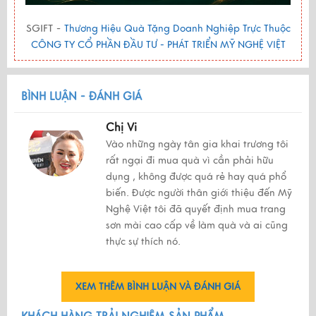
SGIFT -
Thương Hiệu Quà Tặng Doanh Nghiệp Trực Thuộc
CÔNG TY CỔ PHẦN ĐẦU TƯ - PHÁT TRIỂN MỸ NGHỆ VIỆT
BÌNH LUẬN - ĐÁNH GIÁ
Chị Vi
Vào những ngày tân gia khai trương tôi
rất ngại đi mua quà vì cần phải hữu
dụng , không được quá rẻ hay quá phổ
biến. Được người thân giới thiệu đến Mỹ
Nghệ Việt tôi đã quyết định mua trang
sơn mài cao cấp về làm quà và ai cũng
thực sự thích nó.
XEM THÊM BÌNH LUẬN VÀ ĐÁNH GIÁ