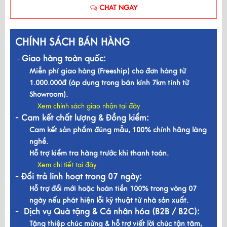
CHAT NGAY
CHÍNH SÁCH BÁN HÀNG
Giao hàng toàn quốc:
-
Miễn phí giao hàng (Freeship) cho đơn hàng từ
1.000.000đ (áp dụng trong bán kính 7km tính từ
Showroom).
Xem chính sách giao nhận tại đây
- Cam kết chất lượng & Đồng kiểm:
Cam kết sản phẩm đúng mẫu, 100% chính hãng làng
nghề.
Hỗ trợ kiểm tra hàng trước khi thanh toán.
Xem chi tiết tại đây
- Đổi trả linh hoạt trong 07 ngày:
Hỗ trợ đổi mới hoặc hoàn tiền 100% trong vòng 07
ngày nếu phát hiện lỗi kỹ thuật từ nhà sản xuất.
- Dịch vụ Quà tặng & Cá nhân hóa (B2B / B2C):
Tặng thiệp chúc mừng & hỗ trợ viết lời chúc tận tâm,