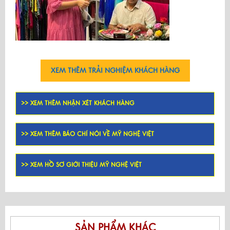
XEM THÊM TRẢI NGHIỆM KHÁCH HÀNG
>> XEM THÊM NHẬN XÉT KHÁCH HÀNG
>> XEM THÊM BÁO CHÍ NÓI VỀ MỸ NGHỆ VIỆT
>> XEM HỒ SƠ GIỚI THIỆU MỸ NGHỆ VIỆT
SẢN PHẨM KHÁC