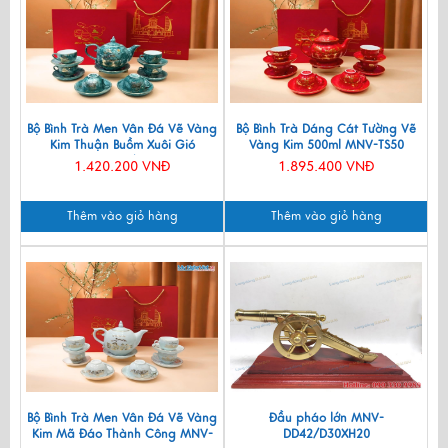
Bộ Bình Trà Men Vân Đá Vẽ Vàng
Bộ Bình Trà Dáng Cát Tường Vẽ
Kim Thuận Buồm Xuôi Gió
Vàng Kim 500ml MNV-TS50
VBT12/14
1.420.200 VNĐ
1.895.400 VNĐ
Thêm vào giỏ hàng
Thêm vào giỏ hàng
Bộ Bình Trà Men Vân Đá Vẽ Vàng
Đầu pháo lớn MNV-
Kim Mã Đáo Thành Công MNV-
DD42/D30XH20