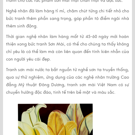
tranh cho các tác phẩm sơn mài thật chân thật và đặc sắc.
Nghệ nhân đã làm hàng tỉ mỉ, chăm chút từng chi tiết nhỏ cho
bức tranh thêm phần sang trọng, góp phần tô điểm ngôi nhà
thêm sinh động.
Thời gian nghệ nhân làm hàng mất từ 45-60 ngày mới hoàn
thiện xong bức tranh Sơn Mài, có thể cho chúng ta thấy không
chỉ yêu là có thể làm mà còn liên quan đến tính kiên nhẫn của
con người yêu cái đẹp.
Tranh sơn mài
nước ta bắt nguồn từ nghề sơn ta truyền thống,
qua sự thử nghiệm, ứng dụng của các nghệ nhân trường Cao
đẳng Mỹ thuật Đông Dương,
tranh sơn mài
Việt Nam có sự
chuyển hướng độc đáo, tinh tế trên bề mặt và màu sắc.