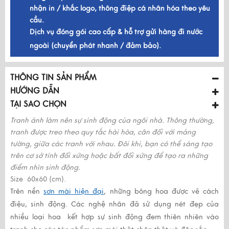
nhận in / khắc logo, thông điệp cá nhân hóa theo yêu
cầu.
Dịch vụ đóng gói cao cấp & hỗ trợ gửi hàng đi nước
ngoài (chuyển phát nhanh / đảm bảo).
THÔNG TIN SẢN PHẨM
HƯỚNG DẪN
TẠI SAO CHỌN
Tranh ảnh làm nên sự sinh động của ngôi nhà. Thông thường,
tranh được treo theo quy tắc hài hòa, cân đối với mảng
tường, giữa các tranh với nhau. Đôi khi, bạn có thể sáng tạo
trên cơ sở tính đối xứng hoặc bất đối xứng để tạo ra những
điểm nhìn sinh động.
Size 60x60 (cm).
Trên nền
sơn mài hiện đại
, những bông hoa được vẽ cách
điệu, sinh động. Các nghệ nhân đã sử dụng nét đẹp của
nhiều loại hoa kết hợp sự sinh động đem thiên nhiên vào