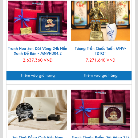
Tranh Hoa Sen Dát Vàng 24k Nền
Tượng Trần Quốc Tuấn MNV-
Xanh Để Bàn - MNVHD04.2
TDTQT
2.637.360 VNĐ
7.271.640 VNĐ
Thêm vào giỏ hàng
Thêm vào giỏ hàng
Set Quà Đồng Quê Việt Nam
Tranh Thuận Buồm Dát Vàng 24k