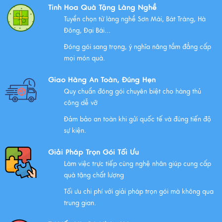
Bộ Tam Sự Là Gì ? Bộ Tam Sự Có Ý Nghĩa Như Thế Nào
Tinh Hoa Quà Tặng Làng Nghề
Trong Văn Hóa Thờ Cúng?
Tuyển chọn từ làng nghề Sơn Mài, Bát Tràng, Hà
Xem thêm
Đông, Đại Bái...
Đóng gói sang trọng, ý nghĩa nâng tầm đẳng cấp
mọi món quà.
Những Lưu Ý Khi Tặng Quà Tân Gia Nhà Mới
Giao Hàng An Toàn, Đúng Hẹn
Xem thêm
Quy chuẩn đóng gói chuyên biệt cho hàng thủ
công dễ vỡ
Đảm bảo an toàn khi gửi quốc tế và đúng tiến độ
Chúc mừng chị Nguyễn Thị Nhựt Phượng - giám đốc
sự kiện.
công ty chính thức gia nhập Hawee
Giải Pháp Trọn Gói Tối Ưu
Xem thêm
Làm việc trực tiếp cùng nghệ nhân giúp cung cấp
quà tặng chất lượng
Tối ưu chi phí với giải pháp trọn gói mà không qua
Chính Sách Quyền Riêng Tư Tại Mỹ Nghệ Việt
trung gian.
Xem thêm