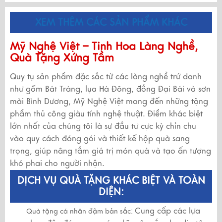
XEM THÊM CÁC SẢN PHẨM KHÁC
Mỹ Nghệ Việt – Tinh Hoa Làng Nghề,
Quà Tặng Xứng Tầm
Quy tụ sản phẩm đặc sắc từ các làng nghề trứ danh
như gốm Bát Tràng, lụa Hà Đông, đồng Đại Bái và sơn
mài Bình Dương, Mỹ Nghệ Việt mang đến những tặng
phẩm thủ công giàu tính nghệ thuật. Điểm khác biệt
lớn nhất của chúng tôi là sự đầu tư cực kỳ chỉn chu
vào quy cách đóng gói và thiết kế hộp quà sang
trọng, giúp nâng tầm giá trị món quà và tạo ấn tượng
khó phai cho người nhận.
DỊCH VỤ QUÀ TẶNG KHÁC BIỆT VÀ TOÀN
DIỆN:
Cung cấp các lựa
Quà tặng cá nhân đậm bản sắc: