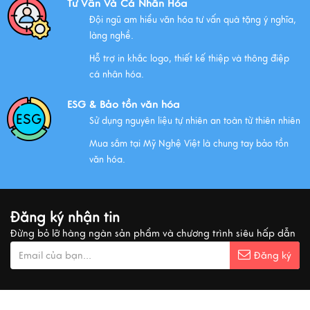
Tư Vấn Và Cá Nhân Hóa
Đội ngũ am hiểu văn hóa tư vấn quà tặng ý nghĩa,
làng nghề.
NHỮNG ĐẶC ĐIỂM CỦA HÀNG THỦ CÔNG MỸ NGHỆ
Hỗ trợ in khắc logo, thiết kế thiệp và thông điệp
Xem thêm
cá nhân hóa.
ESG & Bảo tồn văn hóa
Sử dụng nguyên liệu tự nhiên an toàn từ thiên nhiên
QUÀ VĂN HÓA VIỆT TẶNG KHÁCH QUỐC TẾ
Mua sắm tại Mỹ Nghệ Việt là chung tay bảo tồn
Xem thêm
văn hóa.
MUA QUÀ GÌ KHI ĐẾN VIỆT NAM?
Đăng ký nhận tin
Xem thêm
Đừng bỏ lỡ hàng ngàn sản phẩm và chương trình siêu hấp dẫn
Đăng ký
Ý nghĩa cảnh vật Tranh sơn mài
Xem thêm