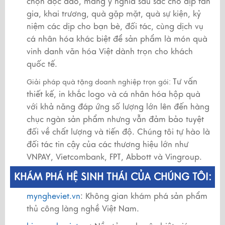
chọn độc đáo, mang ý nghĩa sâu sắc cho dịp tân
gia, khai trương, quà gặp mặt, quà sự kiện, kỷ
niệm các dịp cho bạn bè, đối tác, cùng dịch vụ
cá nhân hóa khác biệt để sản phẩm là món quà
vinh danh văn hóa Việt dành trọn cho khách
quốc tế.
Tư vấn
Giải pháp quà tặng doanh nghiệp trọn gói:
thiết kế, in khắc logo và cá nhân hóa hộp quà
với khả năng đáp ứng số lượng lớn lên đến hàng
chục ngàn sản phẩm nhưng vẫn đảm bảo tuyệt
đối về chất lượng và tiến độ. Chúng tôi tự hào là
đối tác tin cậy của các thương hiệu lớn như
VNPAY, Vietcombank, FPT, Abbott và Vingroup.
KHÁM PHÁ HỆ SINH THÁI CỦA CHÚNG TÔI:
myngheviet.vn
: Không gian khám phá sản phẩm
thủ công làng nghề Việt Nam.