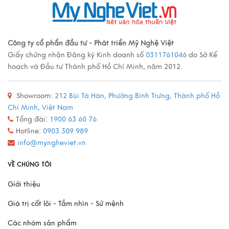
Các loại tranh sơn mài nổi tiếng
Công ty cổ phẩn đầu tư - Phát triển Mỹ Nghệ Việt
Giấy chứng nhận Đăng ký Kinh doanh số
0311761046
do Sở Kế
Xem thêm
hoạch và Đầu tư Thành phố Hồ Chí Minh, năm 2012.
Showroom:
212 Bùi Tá Hán, Phường Bình Trưng, Thành phố Hồ
Quy trình sản xuất đồ đồng
Chí Minh, Việt Nam
Xem thêm
Tổng đài:
1900 63 60 76
Hotline:
0903 309 989
info@myngheviet.vn
Mô Hình Thuyền France II - Món Quà Chinh Phục Mọi
VỀ CHÚNG TÔI
Doanh Nhân
Giới thiệu
Xem thêm
Giá trị cốt lõi - Tầm nhìn - Sứ mệnh
Các nhóm sản phẩm