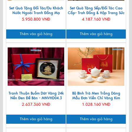
Set Quà Tặng Đối Tác/Du Khách
Set Quà Tặng Sếp/Đối Tác Cao
Nước Ngoài Tranh Đồng Mạ
Cấp- Trah Đồng & Hộp Trang Sức
Vàng 24k & Hộp Trang Sức Sơn
Sơn Mài CBQT004
5.950.800 VNĐ
4.187.160 VNĐ
Mài CBQT006/2
Thêm vào giỏ hàng
Thêm vào giỏ hàng
Tranh Thuận Buồm Dát Vàng 24k
Bộ Bình Trà Men Trắng Dáng
Nền Đen Để Bàn - MNVHD04.3
Mẫu Đơn Viền Chỉ Vàng Kim
550ml BT001-7.2
2.637.360 VNĐ
1.028.160 VNĐ
Thêm vào giỏ hàng
Thêm vào giỏ hàng