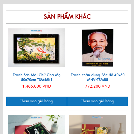
SẢN PHẨM KHÁC
Tranh Sơn Mài Chữ Cha Mẹ
Tranh chân dung Bác Hồ 40x60
50x70cm TSM46K1
MNV-TSM88
1.485.000 VNĐ
772.200 VNĐ
Thêm vào giỏ hàng
Thêm vào giỏ hàng