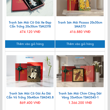
Tranh Sơn Mài Cô Gái Xe Đạp
Tranh Sơn Mài Picasso 20x30cm
Cẩn Trứng 20x30cm TSM23TB
SMA373
474.120 VNĐ
416.880 VNĐ
Thêm vào giỏ hàng
Thêm vào giỏ hàng
Tranh Sơn Mài Cô Gái Áo Dài
Tranh Sơn Mài Chim Công Dát
Cẩn Vỏ Trứng 30x40cm TSM345.8
Vàng 35x45cm TSM3545-1
869.400 VNĐ
1.366.200 VNĐ