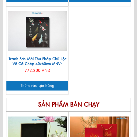
Tranh Sơn Mài Thư Pháp Chữ Lộc
Vẽ Cá Chép 40x60cm MNV-
SMA301
772.200 VNĐ
Thêm vào giỏ hàng
SẢN PHẨM BÁN CHẠY