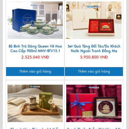
Bộ Bình Trà Dáng Queen Vẽ Hoa
Set Quà Tặng Đối Tác/Du Khách
Cao Cấp 900ml MNV-BTV15.1
Nước Ngoài Tranh Đồng Mạ
Vàng 24k & Hộp Trang Sức Sơn
2.525.040 VNĐ
5.950.800 VNĐ
Mài CBQT006/2
Thêm vào giỏ hàng
Thêm vào giỏ hàng