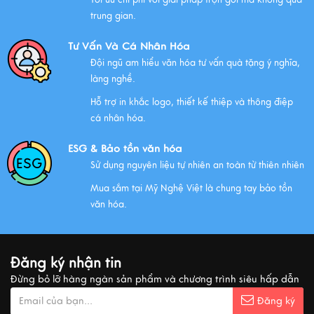
Chính Sách Quyền Riêng Tư Tại Mỹ Nghệ Việt
trung gian.
Xem thêm
Tư Vấn Và Cá Nhân Hóa
Đội ngũ am hiểu văn hóa tư vấn quà tặng ý nghĩa,
làng nghề.
NHỮNG ĐẶC ĐIỂM CỦA HÀNG THỦ CÔNG MỸ NGHỆ
Hỗ trợ in khắc logo, thiết kế thiệp và thông điệp
Xem thêm
cá nhân hóa.
ESG & Bảo tồn văn hóa
Sử dụng nguyên liệu tự nhiên an toàn từ thiên nhiên
QUÀ VĂN HÓA VIỆT TẶNG KHÁCH QUỐC TẾ
Mua sắm tại Mỹ Nghệ Việt là chung tay bảo tồn
Xem thêm
văn hóa.
MUA QUÀ GÌ KHI ĐẾN VIỆT NAM?
Đăng ký nhận tin
Xem thêm
Đừng bỏ lỡ hàng ngàn sản phẩm và chương trình siêu hấp dẫn
Đăng ký