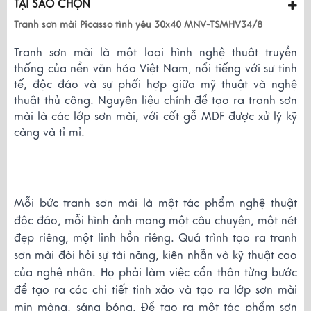
TẠI SAO CHỌN
Tranh sơn mài Picasso tình yêu 30x40 MNV-TSMHV34/8
Tranh sơn mài là một loại hình nghệ thuật truyền
thống của nền văn hóa Việt Nam, nổi tiếng với sự tinh
tế, độc đáo và sự phối hợp giữa mỹ thuật và nghệ
thuật thủ công. Nguyên liệu chính để tạo ra tranh sơn
mài là các lớp sơn mài, với cốt gỗ MDF được xử lý kỹ
càng và tỉ mỉ.
Mỗi bức tranh sơn mài là một tác phẩm nghệ thuật
độc đáo, mỗi hình ảnh mang một câu chuyện, một nét
đẹp riêng, một linh hồn riêng. Quá trình tạo ra tranh
sơn mài đòi hỏi sự tài năng, kiên nhẫn và kỹ thuật cao
của nghệ nhân. Họ phải làm việc cẩn thận từng bước
để tạo ra các chi tiết tinh xảo và tạo ra lớp sơn mài
mịn màng, sáng bóng. Để tạo ra một tác phẩm sơn