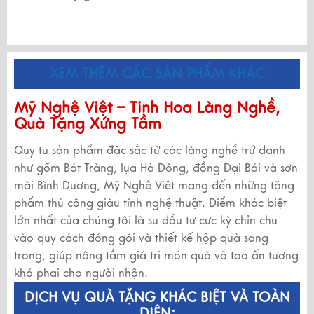
XEM THÊM CÁC SẢN PHẨM KHÁC
Mỹ Nghệ Việt – Tinh Hoa Làng Nghề,
Quà Tặng Xứng Tầm
Quy tụ sản phẩm đặc sắc từ các làng nghề trứ danh
như gốm Bát Tràng, lụa Hà Đông, đồng Đại Bái và sơn
mài Bình Dương, Mỹ Nghệ Việt mang đến những tặng
phẩm thủ công giàu tính nghệ thuật. Điểm khác biệt
lớn nhất của chúng tôi là sự đầu tư cực kỳ chỉn chu
vào quy cách đóng gói và thiết kế hộp quà sang
trọng, giúp nâng tầm giá trị món quà và tạo ấn tượng
khó phai cho người nhận.
DỊCH VỤ QUÀ TẶNG KHÁC BIỆT VÀ TOÀN
DIỆN: