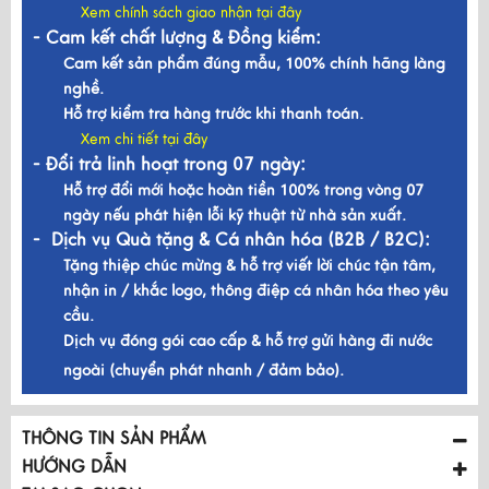
Xem chính sách giao nhận tại đây
- Cam kết chất lượng & Đồng kiểm:
Cam kết sản phẩm đúng mẫu, 100% chính hãng làng
nghề.
Hỗ trợ kiểm tra hàng trước khi thanh toán.
Xem chi tiết tại đây
- Đổi trả linh hoạt trong 07 ngày:
Hỗ trợ đổi mới hoặc hoàn tiền 100% trong vòng 07
ngày nếu phát hiện lỗi kỹ thuật từ nhà sản xuất.
- Dịch vụ Quà tặng & Cá nhân hóa (B2B / B2C):
Tặng thiệp chúc mừng & hỗ trợ viết lời chúc tận tâm,
nhận in / khắc logo, thông điệp cá nhân hóa theo yêu
cầu.
Dịch vụ đóng gói cao cấp & hỗ trợ gửi hàng đi nước
ngoài (chuyển phát nhanh / đảm bảo).
THÔNG TIN SẢN PHẨM
HƯỚNG DẪN