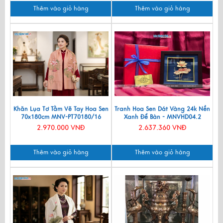
Thêm vào giỏ hàng
Thêm vào giỏ hàng
Khăn Lụa Tơ Tằm Vẽ Tay Hoa Sen
Tranh Hoa Sen Dát Vàng 24k Nền
70x180cm MNV-PT70180/16
Xanh Để Bàn - MNVHD04.2
2.970.000 VNĐ
2.637.360 VNĐ
Thêm vào giỏ hàng
Thêm vào giỏ hàng