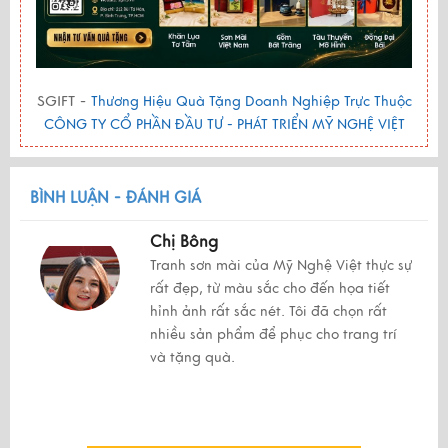
SGIFT -
Thương Hiệu Quà Tặng Doanh Nghiệp Trực Thuộc
CÔNG TY CỔ PHẦN ĐẦU TƯ - PHÁT TRIỂN MỸ NGHỆ VIỆT
BÌNH LUẬN - ĐÁNH GIÁ
Chị Bông
Tranh sơn mài của Mỹ Nghệ Việt thực sự
rất đẹp, từ màu sắc cho đến họa tiết
hỉnh ảnh rất sắc nét. Tôi đã chọn rất
nhiều sản phẩm để phục cho trang trí
và tặng quà.