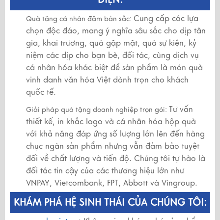
Cung cấp các lựa
Quà tặng cá nhân đậm bản sắc:
chọn độc đáo, mang ý nghĩa sâu sắc cho dịp tân
gia, khai trương, quà gặp mặt, quà sự kiện, kỷ
niệm các dịp cho bạn bè, đối tác, cùng dịch vụ
cá nhân hóa khác biệt để sản phẩm là món quà
vinh danh văn hóa Việt dành trọn cho khách
quốc tế.
Tư vấn
Giải pháp quà tặng doanh nghiệp trọn gói:
thiết kế, in khắc logo và cá nhân hóa hộp quà
với khả năng đáp ứng số lượng lớn lên đến hàng
chục ngàn sản phẩm nhưng vẫn đảm bảo tuyệt
đối về chất lượng và tiến độ. Chúng tôi tự hào là
đối tác tin cậy của các thương hiệu lớn như
VNPAY, Vietcombank, FPT, Abbott và Vingroup.
KHÁM PHÁ HỆ SINH THÁI CỦA CHÚNG TÔI: