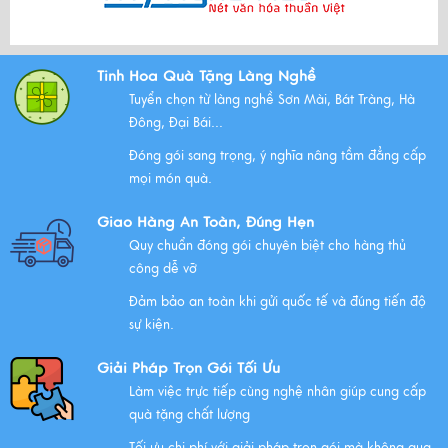
Bộ Tam Sự Là Gì ? Bộ Tam Sự Có Ý Nghĩa Như Thế Nào
Tinh Hoa Quà Tặng Làng Nghề
Trong Văn Hóa Thờ Cúng?
Tuyển chọn từ làng nghề Sơn Mài, Bát Tràng, Hà
Xem thêm
Đông, Đại Bái...
Đóng gói sang trọng, ý nghĩa nâng tầm đẳng cấp
mọi món quà.
Những Lưu Ý Khi Tặng Quà Tân Gia Nhà Mới
Giao Hàng An Toàn, Đúng Hẹn
Xem thêm
Quy chuẩn đóng gói chuyên biệt cho hàng thủ
công dễ vỡ
Đảm bảo an toàn khi gửi quốc tế và đúng tiến độ
Chúc mừng chị Nguyễn Thị Nhựt Phượng - giám đốc
sự kiện.
công ty chính thức gia nhập Hawee
Giải Pháp Trọn Gói Tối Ưu
Xem thêm
Làm việc trực tiếp cùng nghệ nhân giúp cung cấp
quà tặng chất lượng
Tối ưu chi phí với giải pháp trọn gói mà không qua