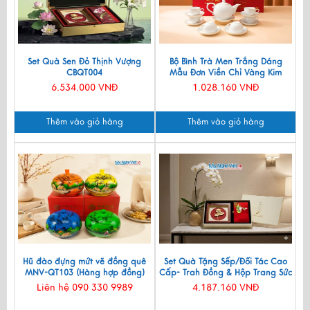
Set Quà Sen Đỏ Thịnh Vượng
Bộ Bình Trà Men Trắng Dáng
CBQT004
Mẫu Đơn Viền Chỉ Vàng Kim
550ml BT001-7.2
6.534.000 VNĐ
1.028.160 VNĐ
Thêm vào giỏ hàng
Thêm vào giỏ hàng
Hũ đào đựng mứt vẽ đồng quê
Set Quà Tặng Sếp/Đối Tác Cao
MNV-QT103 (Hàng hợp đồng)
Cấp- Trah Đồng & Hộp Trang Sức
Sơn Mài CBQT004
Liên hệ 090 330 9989
4.187.160 VNĐ