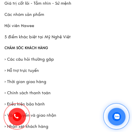
Xem thêm
Giá trị cốt lõi - Tầm nhìn - Sứ mệnh
Các nhóm sản phẩm
Hội viên Hawee
5 điểm khác biệt tại Mỹ Nghệ Việt
CHĂM SÓC KHÁCH HÀNG
› Các câu hỏi thường gặp
› Hỗ trợ trực tuyến
› Thời gian giao hàng
› Chính sách thanh toán
› Điều kiện bảo hành
› Vận chuyển và giao nhận
› Nhận xét khách hàng