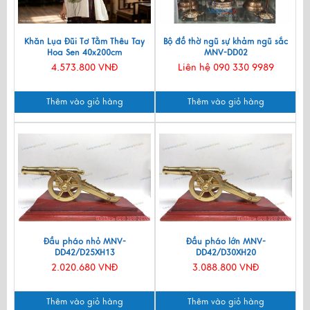
Khăn Lụa Đũi Tơ Tằm Thêu Tay
Bộ đồ thờ ngũ sự khảm ngũ sắc
Hoa Sen 40x200cm
MNV-DD02
KLNC40200/10
4.573.800 VNĐ
Liên hệ 090 330 9989
Thêm vào giỏ hàng
Thêm vào giỏ hàng
Đầu pháo nhỏ MNV-
Đầu pháo lớn MNV-
DD42/D25XH13
DD42/D30XH20
2.020.680 VNĐ
3.088.800 VNĐ
Thêm vào giỏ hàng
Thêm vào giỏ hàng