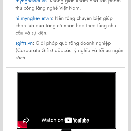
myngheviet.vn
: Không gian khám phá sản phẩm
thủ công làng nghề Việt Nam.
hi.myngheviet.vn
: Nền tảng chuyên biệt giúp
chọn lựa quà tặng cá nhân hóa theo từng nhu
cầu và sự kiện.
sgifts.vn
: Giải pháp quà tặng doanh nghiệp
(Corporate Gifts) đặc sắc, ý nghĩa và tối ưu ngân
sách.