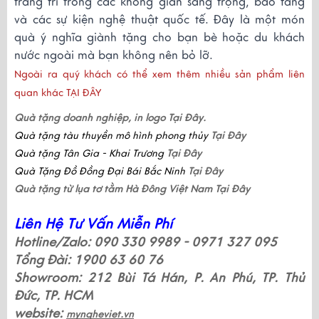
trang trí trong các không gian sang trọng, bảo tàng
và các sự kiện nghệ thuật quốc tế. Đây là một món
quà ý nghĩa giành tặng cho bạn bè hoặc du khách
nước ngoài mà bạn không nên bỏ lỡ.
Ngoài ra quý khách có thể xem thêm nhiều sản phẩm liên
quan khác
TẠI ĐÂY
Quà tặng doanh nghiệp, in logo
Tại Đây.
Quà tặng tàu thuyền mô hình phong thủy
Tại Đây
Quà tặng Tân Gia - Khai Trương
Tại Đây
Quà Tặng Đồ Đồng Đại Bái Bắc Ninh
Tại Đây
Quà tặng từ lụa tơ tằm Hà Đông Việt Nam
Tại Đây
Liên Hệ Tư Vấn Miễn Phí
Hotline/Zalo: 090 330 9989 - 0971 327 095
Tổng Đài: 1900 63 60 76
Showroom: 212 Bùi Tá Hán, P. An Phú, TP. Thủ
Đức, TP. HCM
website:
myngheviet.vn