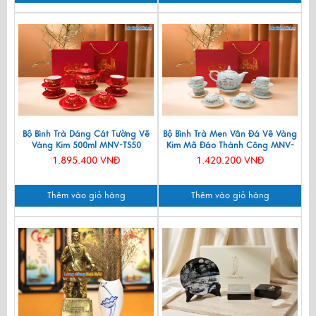
Bộ Bình Trà Dáng Cát Tường Vẽ
Bộ Bình Trà Men Vân Đá Vẽ Vàng
Vàng Kim 500ml MNV-TS50
Kim Mã Đáo Thành Công MNV-
BTV11
1.895.400 VNĐ
1.420.200 VNĐ
Thêm vào giỏ hàng
Thêm vào giỏ hàng