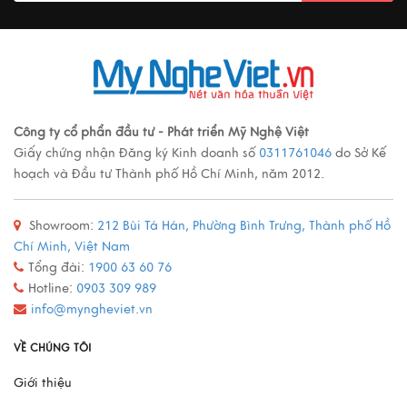
Ý nghĩa cảnh vật Tranh sơn mài
Xem thêm
Các loại tranh sơn mài nổi tiếng
Công ty cổ phẩn đầu tư - Phát triển Mỹ Nghệ Việt
Giấy chứng nhận Đăng ký Kinh doanh số
0311761046
do Sở Kế
Xem thêm
hoạch và Đầu tư Thành phố Hồ Chí Minh, năm 2012.
Showroom:
212 Bùi Tá Hán, Phường Bình Trưng, Thành phố Hồ
Quy trình sản xuất đồ đồng
Chí Minh, Việt Nam
Xem thêm
Tổng đài:
1900 63 60 76
Hotline:
0903 309 989
info@myngheviet.vn
Mô Hình Thuyền France II - Món Quà Chinh Phục Mọi
VỀ CHÚNG TÔI
Doanh Nhân
Giới thiệu