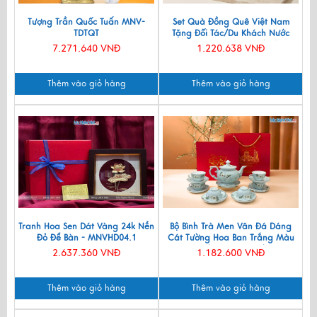
Tượng Trần Quốc Tuấn MNV-
Set Quà Đồng Quê Việt Nam
TDTQT
Tặng Đối Tác/Du Khách Nước
Ngoài - Đĩa Sơn Mài/ Hộp
7.271.640 VNĐ
1.220.638 VNĐ
Namecard & Đế Lót Ly Sơn Mài
CBQT002
Thêm vào giỏ hàng
Thêm vào giỏ hàng
Tranh Hoa Sen Dát Vàng 24k Nền
Bộ Bình Trà Men Vân Đá Dáng
Đỏ Để Bàn - MNVHD04.1
Cát Tường Hoa Ban Trắng Màu
Xanh Lam VBT12/8
2.637.360 VNĐ
1.182.600 VNĐ
Thêm vào giỏ hàng
Thêm vào giỏ hàng