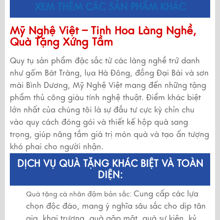
XEM THÊM CÁC SẢN PHẨM KHÁC
Mỹ Nghệ Việt – Tinh Hoa Làng Nghề,
Quà Tặng Xứng Tầm
Quy tụ sản phẩm đặc sắc từ các làng nghề trứ danh
như gốm Bát Tràng, lụa Hà Đông, đồng Đại Bái và sơn
mài Bình Dương, Mỹ Nghệ Việt mang đến những tặng
phẩm thủ công giàu tính nghệ thuật. Điểm khác biệt
lớn nhất của chúng tôi là sự đầu tư cực kỳ chỉn chu
vào quy cách đóng gói và thiết kế hộp quà sang
trọng, giúp nâng tầm giá trị món quà và tạo ấn tượng
khó phai cho người nhận.
DỊCH VỤ QUÀ TẶNG KHÁC BIỆT VÀ TOÀN
DIỆN:
Cung cấp các lựa
Quà tặng cá nhân đậm bản sắc:
chọn độc đáo, mang ý nghĩa sâu sắc cho dịp tân
gia, khai trương, quà gặp mặt, quà sự kiện, kỷ