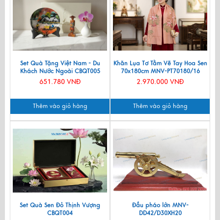
Set Quà Tặng Việt Nam - Du
Khăn Lụa Tơ Tằm Vẽ Tay Hoa Sen
Khách Nước Ngoài CBQT005
70x180cm MNV-PT70180/16
651.780 VNĐ
2.970.000 VNĐ
Thêm vào giỏ hàng
Thêm vào giỏ hàng
Set Quà Sen Đỏ Thịnh Vượng
Đầu pháo lớn MNV-
CBQT004
DD42/D30XH20