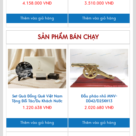
TSM6129-31
4.158.000 VNĐ
3.510.000 VNĐ
Thêm vào giỏ hàng
Thêm vào giỏ hàng
SẢN PHẨM BÁN CHẠY
Set Quà Đồng Quê Việt Nam
Đầu pháo nhỏ MNV-
Tặng Đối Tác/Du Khách Nước
DD42/D25XH13
Ngoài - Đĩa Sơn Mài/ Hộp
1.220.638 VNĐ
2.020.680 VNĐ
Namecard & Đế Lót Ly Sơn Mài
CBQT002
Thêm vào giỏ hàng
Thêm vào giỏ hàng