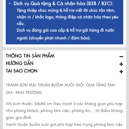
- Dịch vụ Quà tặng & Cá nhân hóa (B2B / B2C):
Tặng thiệp chúc mừng & hỗ trợ viết lời chúc tận tâm,
nhận in / khắc logo, thông điệp cá nhân hóa theo yêu
cầu.
Dịch vụ đóng gói cao cấp & hỗ trợ gửi hàng đi nước
ngoài (chuyển phát nhanh / đảm bảo).
THÔNG TIN SẢN PHẨM
HƯỚNG DẪN
TẠI SAO CHỌN
TRANH SƠN MÀI THUẬN BUỒM XUÔI GIÓ- QUÀ TẶNG TÂN
GIA- KHAI TRƯƠNG
Với kích thước: 50x80 cm Treo tranh ở các không gian phù hợp
như phòng khách, phòng làm việc, phòng ăn,... tô điểm không
gian gia đình
Tranh thuận buồm xuôi gió
phù hợp treo trong phòng làm việc