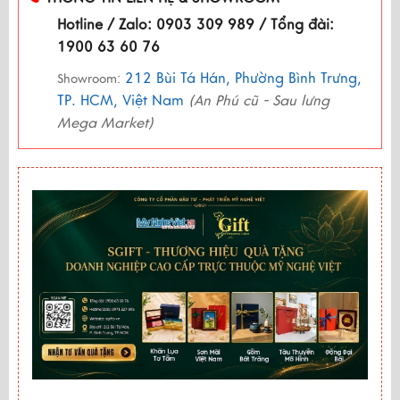
Hotline / Zalo: 0903 309 989 / Tổng đài:
1900 63 60 76
212 Bùi Tá Hán, Phường Bình Trưng,
Showroom:
TP. HCM, Việt Nam
(An Phú cũ - Sau lưng
Mega Market)