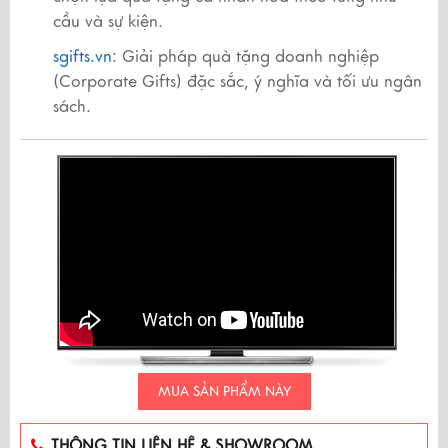
cầu và sự kiện.
sgifts.vn
: Giải pháp quà tặng doanh nghiệp
(Corporate Gifts) đặc sắc, ý nghĩa và tối ưu ngân
sách.
MUA SẢN PHẨM NÀY
THÔNG TIN LIÊN HỆ & SHOWROOM