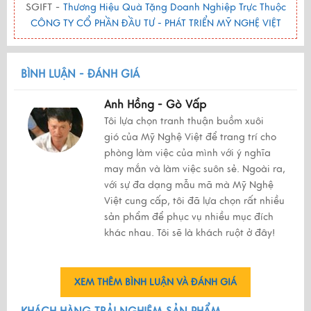
SGIFT -
Thương Hiệu Quà Tặng Doanh Nghiệp Trực Thuộc
CÔNG TY CỔ PHẦN ĐẦU TƯ - PHÁT TRIỂN MỸ NGHỆ VIỆT
BÌNH LUẬN - ĐÁNH GIÁ
Anh Hồng - Gò Vấp
Tôi lựa chọn tranh thuận buồm xuôi
gió của Mỹ Nghệ Việt để trang trí cho
phòng làm việc của mình với ý nghĩa
may mắn và làm việc suôn sẻ. Ngoài ra,
với sự đa dạng mẫu mã mà Mỹ Nghệ
Việt cung cấp, tôi đã lựa chọn rất nhiều
sản phẩm để phục vụ nhiều mục đích
khác nhau. Tôi sẽ là khách ruột ở đây!
XEM THÊM BÌNH LUẬN VÀ ĐÁNH GIÁ