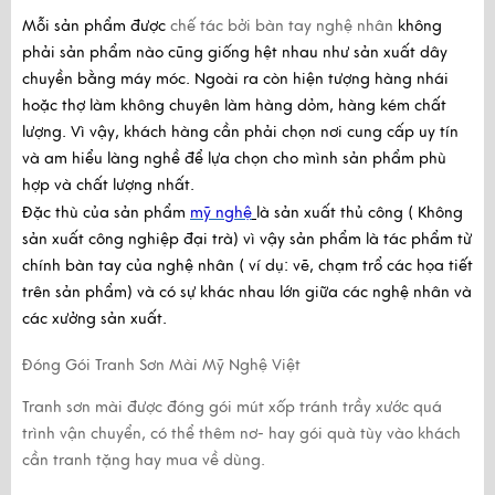
Mỗi sản phẩm được
chế tác bởi bàn tay nghệ nhân
không
phải sản phẩm nào cũng giống hệt nhau như sản xuất dây
chuyền bằng máy móc. Ngoài ra còn hiện tượng hàng nhái
hoặc thợ làm không chuyên làm hàng dỏm, hàng kém chất
lượng. Vì vậy, khách hàng cần phải chọn nơi cung cấp uy tín
và am hiểu làng nghề để lựa chọn cho mình sản phẩm phù
hợp và chất lượng nhất.
Đặc thù của sản phẩm
mỹ nghệ
là sản xuất thủ công ( Không
sản xuất công nghiệp đại trà) vì vậy sản phẩm là tác phẩm từ
chính bàn tay của nghệ nhân ( ví dụ: vẽ, chạm trổ các họa tiết
trên sản phẩm) và có sự khác nhau lớn giữa các nghệ nhân và
các xưởng sản xuất.
Đóng Gói Tranh Sơn Mài Mỹ Nghệ Việt
Tranh sơn mài được đóng gói mút xốp tránh trầy xước quá
trình vận chuyển, có thể thêm nơ- hay gói quà tùy vào khách
cần tranh tặng hay mua về dùng.