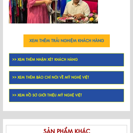
XEM THÊM TRẢI NGHIỆM KHÁCH HÀNG
>> XEM THÊM NHẬN XÉT KHÁCH HÀNG
>> XEM THÊM BÁO CHÍ NÓI VỀ MỸ NGHỆ VIỆT
>> XEM HỒ SƠ GIỚI THIỆU MỸ NGHỆ VIỆT
SẢN PHẨM KHÁC