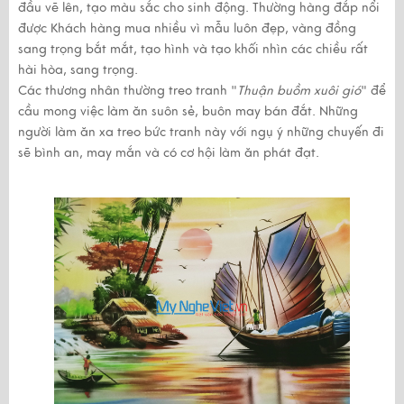
đầu vẽ lên, tạo màu sắc cho sinh động. Thường hàng đắp nổi
được Khách hàng mua nhiều vì
mẫu luôn đẹp, vàng đồng
sang trọng bắt mắt
, tạo hình và tạo khối nhìn các chiều
rất
hài hòa, sang trọng
.
Các thương nhân thường treo tranh "
Thuận buồm xuôi gió
" để
cầu mong việc làm ăn suôn sẻ, buôn may bán đắt. Những
người làm ăn xa treo bức tranh này với ngụ ý những chuyến đi
sẽ bình an, may mắn và có cơ hội làm ăn phát đạt.