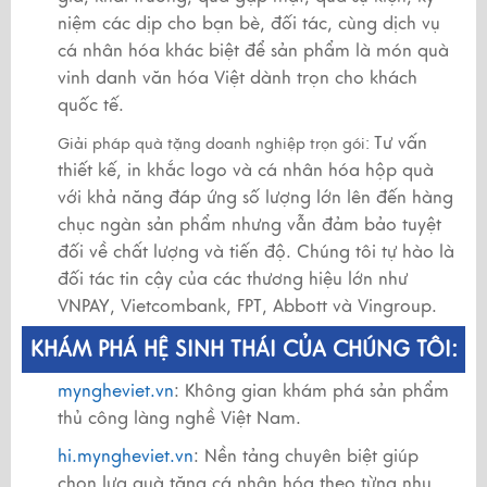
niệm các dịp cho bạn bè, đối tác, cùng dịch vụ
cá nhân hóa khác biệt để sản phẩm là món quà
vinh danh văn hóa Việt dành trọn cho khách
quốc tế.
Tư vấn
Giải pháp quà tặng doanh nghiệp trọn gói:
thiết kế, in khắc logo và cá nhân hóa hộp quà
với khả năng đáp ứng số lượng lớn lên đến hàng
chục ngàn sản phẩm nhưng vẫn đảm bảo tuyệt
đối về chất lượng và tiến độ. Chúng tôi tự hào là
đối tác tin cậy của các thương hiệu lớn như
VNPAY, Vietcombank, FPT, Abbott và Vingroup.
KHÁM PHÁ HỆ SINH THÁI CỦA CHÚNG TÔI:
myngheviet.vn
: Không gian khám phá sản phẩm
thủ công làng nghề Việt Nam.
hi.myngheviet.vn
: Nền tảng chuyên biệt giúp
chọn lựa quà tặng cá nhân hóa theo từng nhu