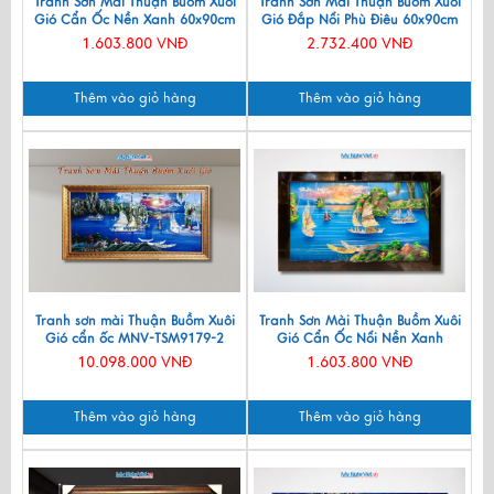
Tranh Sơn Mài Thuận Buồm Xuôi
Tranh Sơn Mài Thuận Buồm Xuôi
Gió Cẩn Ốc Nền Xanh 60x90cm
Gió Đắp Nổi Phù Điêu 60x90cm
TSM699N
TSM699-3-1
1.603.800 VNĐ
2.732.400 VNĐ
Thêm vào giỏ hàng
Thêm vào giỏ hàng
Tranh sơn mài Thuận Buồm Xuôi
Tranh Sơn Mài Thuận Buồm Xuôi
Gió cẩn ốc MNV-TSM9179-2
Gió Cẩn Ốc Nổi Nền Xanh
60x90cm TSM699
10.098.000 VNĐ
1.603.800 VNĐ
Thêm vào giỏ hàng
Thêm vào giỏ hàng