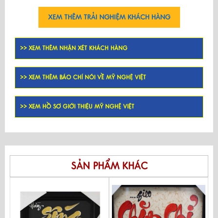
XEM THÊM TRẢI NGHIỆM KHÁCH HÀNG
>> XEM THÊM NHẬN XÉT KHÁCH HÀNG
>> XEM THÊM BÁO CHÍ NÓI VỀ MỸ NGHỆ VIỆT
>> XEM HỒ SƠ GIỚI THIỆU MỸ NGHỆ VIỆT
SẢN PHẨM KHÁC