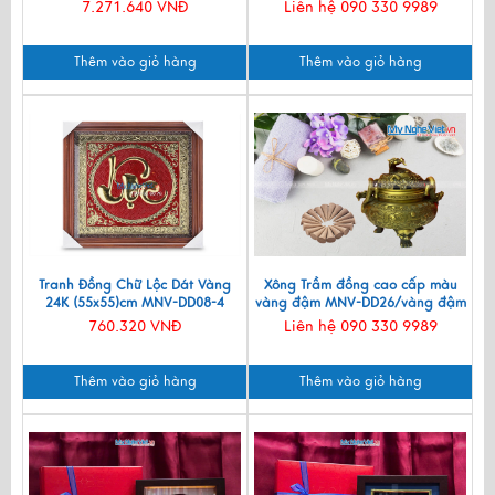
7.271.640 VNĐ
Liên hệ 090 330 9989
Thêm vào giỏ hàng
Thêm vào giỏ hàng
Tranh Đồng Chữ Lộc Dát Vàng
Xông Trầm đồng cao cấp màu
24K (55x55)cm MNV-DD08-4
vàng đậm MNV-DD26/vàng đậm
760.320 VNĐ
Liên hệ 090 330 9989
Thêm vào giỏ hàng
Thêm vào giỏ hàng