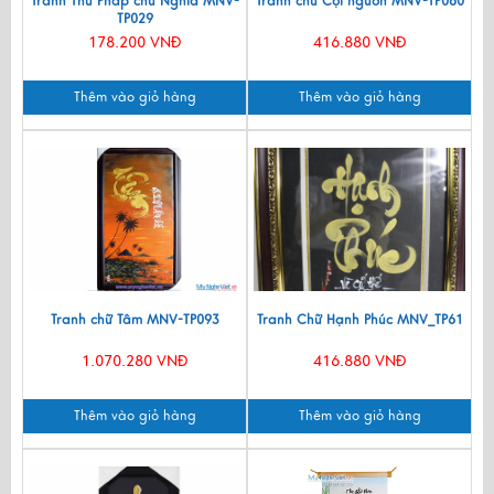
Tranh Thư Pháp chữ Nghĩa MNV-
Tranh chữ Cội nguồn MNV-TP080
TP029
178.200 VNĐ
416.880 VNĐ
Thêm vào giỏ hàng
Thêm vào giỏ hàng
Tranh chữ Tâm MNV-TP093
Tranh Chữ Hạnh Phúc MNV_TP61
1.070.280 VNĐ
416.880 VNĐ
Thêm vào giỏ hàng
Thêm vào giỏ hàng