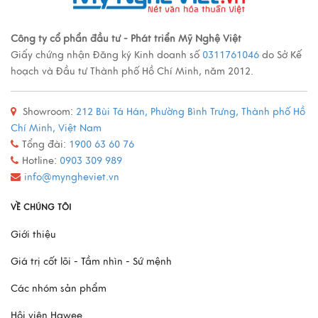
Các loại tranh sơn mài nổi tiếng
Công ty cổ phẩn đầu tư - Phát triển Mỹ Nghệ Việt
Giấy chứng nhận Đăng ký Kinh doanh số
0311761046
do Sở Kế
Xem thêm
hoạch và Đầu tư Thành phố Hồ Chí Minh, năm 2012.
Showroom:
212 Bùi Tá Hán, Phường Bình Trưng, Thành phố Hồ
Quy trình sản xuất đồ đồng
Chí Minh, Việt Nam
Xem thêm
Tổng đài:
1900 63 60 76
Hotline:
0903 309 989
info@myngheviet.vn
Mô Hình Thuyền France II - Món Quà Chinh Phục Mọi
VỀ CHÚNG TÔI
Doanh Nhân
Giới thiệu
Xem thêm
Giá trị cốt lõi - Tầm nhìn - Sứ mệnh
Các nhóm sản phẩm
Hội viên Hawee