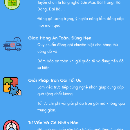
Tuyển chọn từ làng nghề Sơn Mài, Bát Tràng, Hà
Xem thêm
Đông, Đại Bái...
Đóng gói sang trọng, ý nghĩa nâng tầm đẳng cấp
mọi món quà.
Những Lưu Ý Khi Tặng Quà Tân Gia Nhà Mới
Giao Hàng An Toàn, Đúng Hẹn
Xem thêm
Quy chuẩn đóng gói chuyên biệt cho hàng thủ
công dễ vỡ
Đảm bảo an toàn khi gửi quốc tế và đúng tiến độ
Chúc mừng chị Nguyễn Thị Nhựt Phượng - giám đốc
sự kiện.
công ty chính thức gia nhập Hawee
Giải Pháp Trọn Gói Tối Ưu
Xem thêm
Làm việc trực tiếp cùng nghệ nhân giúp cung cấp
quà tặng chất lượng
Tối ưu chi phí với giải pháp trọn gói mà không qua
Chính Sách Quyền Riêng Tư Tại Mỹ Nghệ Việt
trung gian.
Xem thêm
Tư Vấn Và Cá Nhân Hóa
Đội ngũ am hiểu văn hóa tư vấn quà tặng ý nghĩa,