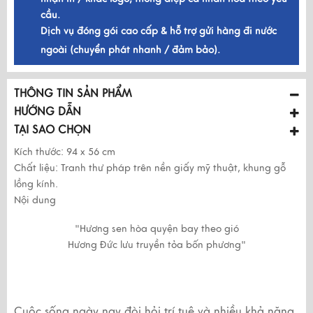
cầu.
Dịch vụ đóng gói cao cấp & hỗ trợ gửi hàng đi nước
ngoài (chuyển phát nhanh / đảm bảo).
THÔNG TIN SẢN PHẨM
HƯỚNG DẪN
TẠI SAO CHỌN
Kích thước: 94 x 56 cm
Chất liệu: Tranh thư pháp trên nền giấy mỹ thuật, khung gỗ
lồng kính.
Nội dung
"Hương sen hòa quyện bay theo gió
Hương Đức lưu truyền tỏa bốn phương"
Cuộc sống ngày nay đòi hỏi trí tuệ và nhiều khả năng