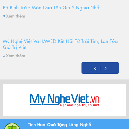
Bộ Bình Trà - Món Quà Tân Gia Ý Nghĩa Nhất
Xem thêm
Mỹ Nghệ Việt Và HAWEE: Kết Nối Từ Trái Tim, Lan Tỏa
Giá Trị Việt
Xem thêm
Mỹ Nghệ Việt tròn 14 tuổi - Hành trình gìn giữ hồn Việt
và mùa sinh nhật đong đầy yêu thương
Xem thêm
Bộ Tam Sự Là Gì ? Bộ Tam Sự Có Ý Nghĩa Như Thế Nào
Tinh Hoa Quà Tặng Làng Nghề
Trong Văn Hóa Thờ Cúng?