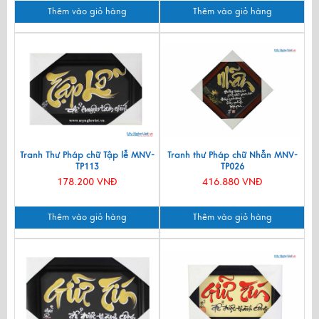
Thêm vào giỏ hàng
Thêm vào giỏ hàng
Tranh Thư Pháp chữ Tập lễ MNV-
Tranh thư Pháp chữ Nhẫn MNV-
TP113
TP026
178.200 VNĐ
416.880 VNĐ
Thêm vào giỏ hàng
Thêm vào giỏ hàng