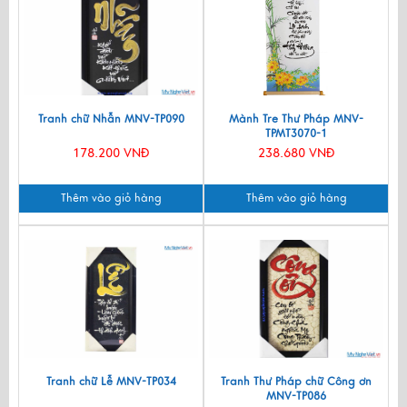
Tranh chữ Nhẫn MNV-TP090
Mành Tre Thư Pháp MNV-
TPMT3070-1
178.200 VNĐ
238.680 VNĐ
Thêm vào giỏ hàng
Thêm vào giỏ hàng
Tranh chữ Lễ MNV-TP034
Tranh Thư Pháp chữ Công ơn
MNV-TP086