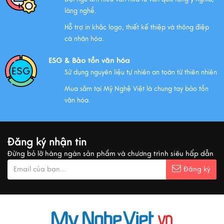
làng nghề.
NHỮNG ĐẶC ĐIỂM CỦA HÀNG THỦ CÔNG MỸ NGHỆ
Hỗ trợ in khắc logo, thiết kế thiệp và thông điệp
Xem thêm
cá nhân hóa.
ESG & Bảo tồn văn hóa
Sử dụng nguyên liệu tự nhiên an toàn từ thiên nhiên
QUÀ VĂN HÓA VIỆT TẶNG KHÁCH QUỐC TẾ
Mua sắm tại Mỹ Nghệ Việt là chung tay bảo tồn
Xem thêm
văn hóa.
MUA QUÀ GÌ KHI ĐẾN VIỆT NAM?
Đăng ký nhận tin
Xem thêm
Đừng bỏ lỡ hàng ngàn sản phẩm và chương trình siêu hấp dẫn
Đăng ký
Ý nghĩa cảnh vật Tranh sơn mài
Xem thêm