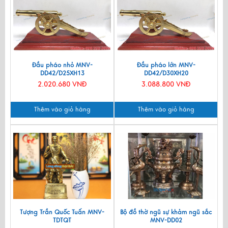
Đầu pháo nhỏ MNV-
Đầu pháo lớn MNV-
DD42/D25XH13
DD42/D30XH20
2.020.680 VNĐ
3.088.800 VNĐ
Thêm vào giỏ hàng
Thêm vào giỏ hàng
Tượng Trần Quốc Tuấn MNV-
Bộ đồ thờ ngũ sự khảm ngũ sắc
TDTQT
MNV-DD02