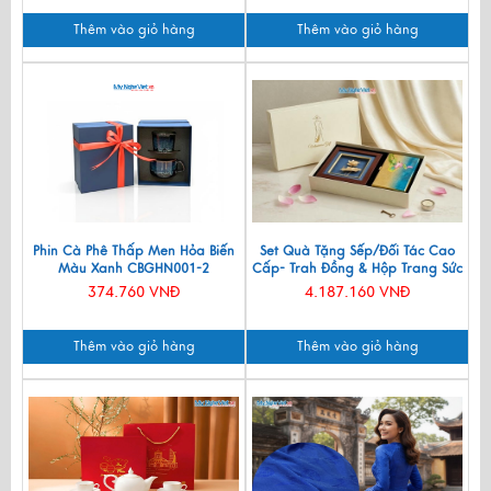
Thêm vào giỏ hàng
Thêm vào giỏ hàng
Phin Cà Phê Thấp Men Hỏa Biến
Set Quà Tặng Sếp/Đối Tác Cao
Màu Xanh CBGHN001-2
Cấp- Trah Đồng & Hộp Trang Sức
Sơn Mài CBQT004
374.760 VNĐ
4.187.160 VNĐ
Thêm vào giỏ hàng
Thêm vào giỏ hàng