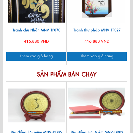
Tranh chữ Nhẫn MNV-TP070
Tranh thư pháp MNV-TP027
416.880 VNĐ
416.880 VNĐ
Thêm vào giỏ hàng
Thêm vào giỏ hàng
SẢN PHẨM BÁN CHẠY
Đĩa đồng lưu niệm MNV-DD05
Đĩa Đồng Lưu Niệm MNV-DD02