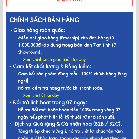
CHÍNH SÁCH BÁN HÀNG
Giao hàng toàn quốc:
-
Miễn phí giao hàng (Freeship) cho đơn hàng từ
1.000.000đ (áp dụng trong bán kính 7km tính từ
Showroom).
Xem chính sách giao nhận tại đây
- Cam kết chất lượng & Đồng kiểm:
Cam kết sản phẩm đúng mẫu, 100% chính hãng làng
nghề.
Hỗ trợ kiểm tra hàng trước khi thanh toán.
Xem chi tiết tại đây
- Đổi trả linh hoạt trong 07 ngày:
Hỗ trợ đổi mới hoặc hoàn tiền 100% trong vòng 07
ngày nếu phát hiện lỗi kỹ thuật từ nhà sản xuất.
- Dịch vụ Quà tặng & Cá nhân hóa (B2B / B2C):
Tặng thiệp chúc mừng & hỗ trợ viết lời chúc tận tâm,
nhận in / khắc logo, thông điệp cá nhân hóa theo yêu