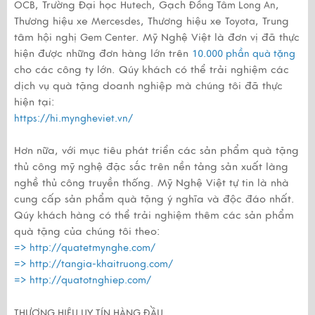
, Trường Đại học
, Gạch
,
OCB
Hutech
Đồng Tâm Long An
Thương hiệu xe
, Thương hiệu xe
, Trung
Mercesdes
Toyota
tâm hội nghị
. Mỹ Nghệ Việt là đơn vị đã thực
Gem Center
hiện được những đơn hàng lớn trên
10.000 phần quà tặng
cho các công ty lớn. Qúy khách có thể trải nghiệm các
dịch vụ quà tặng doanh nghiệp mà chúng tôi đã thực
hiện tại:
https://hi.myngheviet.vn/
Hơn nữa, với mục tiêu phát triển các sản phẩm quà tặng
thủ công mỹ nghệ đặc sắc trên nền tảng sản xuất làng
nghề thủ công truyền thống. Mỹ Nghệ Việt tự tin là nhà
cung cấp sản phẩm quà tặng ý nghĩa và độc đáo nhất.
Qúy khách hàng có thể trải nghiệm thêm các sản phẩm
quà tặng của chúng tôi theo:
=>
http://quatetmynghe.com/
=>
http://tangia-khaitruong.com/
=>
http://quatotnghiep.com/
THƯƠNG HIỆU UY TÍN HÀNG ĐẦU