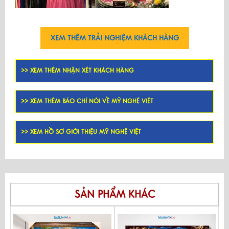
XEM THÊM TRẢI NGHIỆM KHÁCH HÀNG
>> XEM THÊM NHẬN XÉT KHÁCH HÀNG
>> XEM THÊM BÁO CHÍ NÓI VỀ MỸ NGHỆ VIỆT
>> XEM HỒ SƠ GIỚI THIỆU MỸ NGHỆ VIỆT
SẢN PHẨM KHÁC