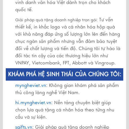
vinh danh văn hóa Việt dành trọn cho khách
quốc tế.
Tư vấn
Giải pháp quà tặng doanh nghiệp trọn gói:
thiết kế, in khắc logo và cá nhân hóa hộp quà
với khả năng đáp ứng số lượng lớn lên đến hàng
chục ngàn sản phẩm nhưng vẫn đảm bảo tuyệt
đối về chất lượng và tiến độ. Chúng tôi tự hào là
đối tác tin cậy của các thương hiệu lớn như
VNPAY, Vietcombank, FPT, Abbott và Vingroup.
KHÁM PHÁ HỆ SINH THÁI CỦA CHÚNG TÔI:
myngheviet.vn
: Không gian khám phá sản phẩm
thủ công làng nghề Việt Nam.
hi.myngheviet.vn
: Nền tảng chuyên biệt giúp
chọn lựa quà tặng cá nhân hóa theo từng nhu
cầu và sự kiện.
sgifts.vn
: Giải pháp quà tặng doanh nghiệp