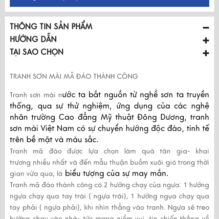
THÔNG TIN SẢN PHẨM
HƯỚNG DẪN
TẠI SAO CHỌN
TRANH SƠN MÀI MÃ ĐÁO THÀNH CÔNG
ước ta bắt nguồn từ nghề sơn ta truyền
Tranh sơn mài
n
thống, qua sự thử nghiệm, ứng dụng của các nghệ
nhân trường Cao đẳng Mỹ thuật Đông Dương, tranh
sơn mài Việt Nam có sự chuyển hướng độc đáo, tinh tế
trên bề mặt và màu sắc.
Tranh mã đáo được lựa chọn làm quà tân gia- khai
trương nhiều nhất và đến mẫu thuận buồm xuôi gió trong thời
biểu tượng của sự may mắn.
gian vừa qua, là
Tranh mã đáo thành công có 2 hướng chạy của ngựa: 1 hướng
ngựa chạy qua tay trái ( ngựa trái), 1 hướng ngụa chạy qua
tay phải ( ngựa phải), khi nhìn thẳng vào tranh. Ngựa sẽ treo
hướng chạy vào nhà- tức mang niềm vui, tin chiến thắng về