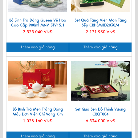
Bộ Bình Trà Dáng Queen Vẽ Hoa
Set Quà Tặng Viên Mãn Tặng
Cao Cấp 900ml MNV-BTV15.1
Sếp CBHSMHD2030/4
2.525.040 VNĐ
2.171.930 VNĐ
Thêm vào giỏ hàng
Thêm vào giỏ hàng
Bộ Bình Trà Men Trắng Dáng
Set Quà Sen Đỏ Thịnh Vượng
Mẫu Đơn Viền Chỉ Vàng Kim
CBQT004
550ml BT001-7.2
1.028.160 VNĐ
6.534.000 VNĐ
Thêm vào giỏ hàng
Thêm vào giỏ hàng