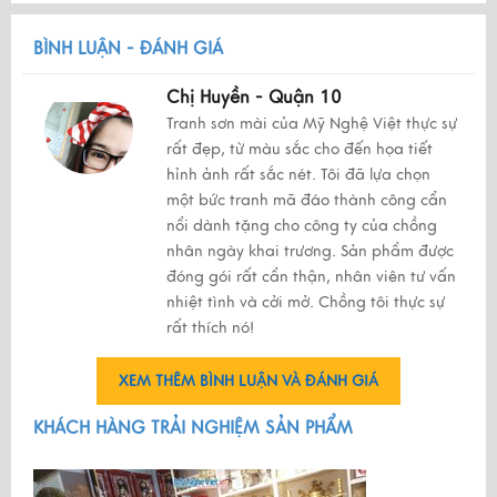
BÌNH LUẬN - ĐÁNH GIÁ
Chị Huyền - Quận 10
Tranh sơn mài của Mỹ Nghệ Việt thực sự
rất đẹp, từ màu sắc cho đến họa tiết
hỉnh ảnh rất sắc nét. Tôi đã lựa chọn
một bức tranh mã đáo thành công cẩn
nổi dành tặng cho công ty của chồng
nhân ngày khai trương. Sản phẩm được
đóng gói rất cẩn thận, nhân viên tư vấn
nhiệt tình và cởi mở. Chồng tôi thực sự
rất thích nó!
XEM THÊM BÌNH LUẬN VÀ ĐÁNH GIÁ
KHÁCH HÀNG TRẢI NGHIỆM SẢN PHẨM