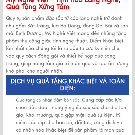
Quà Tặng Xứng Tầm
Quy tụ sản phẩm đặc sắc từ các làng nghề trứ danh
như gốm Bát Tràng, lụa Hà Đông, đồng Đại Bái và sơn
mài Bình Dương, Mỹ Nghệ Việt mang đến những tặng
phẩm thủ công giàu tính nghệ thuật. Điểm khác biệt
lớn nhất của chúng tôi là sự đầu tư cực kỳ chỉn chu
vào quy cách đóng gói và thiết kế hộp quà sang
trọng, giúp nâng tầm giá trị món quà và tạo ấn tượng
khó phai cho người nhận.
DỊCH VỤ QUÀ TẶNG KHÁC BIỆT VÀ TOÀN
DIỆN:
Cung cấp các lựa
Quà tặng cá nhân đậm bản sắc:
chọn độc đáo, mang ý nghĩa sâu sắc cho dịp tân
gia, khai trương, quà gặp mặt, quà sự kiện, kỷ
niệm các dịp cho bạn bè, đối tác, cùng dịch vụ
cá nhân hóa khác biệt để sản phẩm là món quà