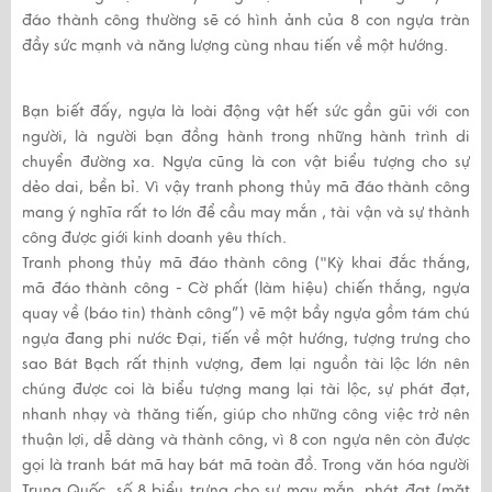
đáo thành công thường sẽ có hình ảnh của 8 con ngựa tràn
đầy sức mạnh và năng lượng cùng nhau tiến về một hướng.
Bạn biết đấy, ngựa là loài động vật hết sức gần gũi với con
người, là người bạn đồng hành trong những hành trình di
chuyển đường xa. Ngựa cũng là con vật biểu tượng cho sự
dẻo dai, bền bỉ. Vì vậy tranh phong thủy mã đáo thành công
mang ý nghĩa rất to lớn để cầu may mắn , tài vận và sự thành
công được giới kinh doanh yêu thích.
Tranh phong thủy mã đáo thành công ("Kỳ khai đắc thắng,
mã đáo thành công - Cờ phất (làm hiệu) chiến thắng, ngựa
quay về (báo tin) thành công”) vẽ một bầy ngựa gồm tám chú
ngựa đang phi nước Đại, tiến về một hướng, tượng trưng cho
sao Bát Bạch rất thịnh vượng, đem lại nguồn tài lộc lớn nên
chúng được coi là biểu tượng mang lại tài lộc, sự phát đạt,
nhanh nhạy và thăng tiến, giúp cho những công việc trở nên
thuận lợi, dễ dàng và thành công, vì 8 con ngựa nên còn được
gọi là tranh bát mã hay bát mã toàn đồ. Trong văn hóa người
Trung Quốc, số 8 biểu trưng cho sự may mắn, phát đạt (mặt