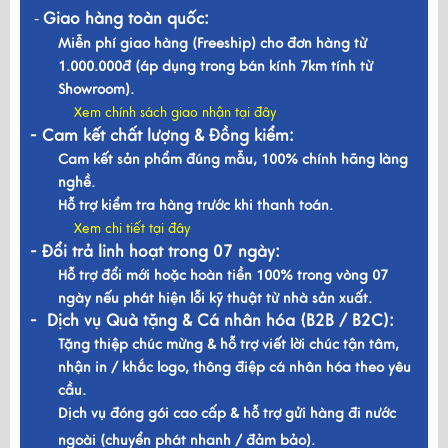
Giao hàng toàn quốc:
-
Miễn phí giao hàng (Freeship) cho đơn hàng từ
1.000.000đ (áp dụng trong bán kính 7km tính từ
Showroom).
Xem chính sách giao nhận tại đây
- Cam kết chất lượng & Đồng kiểm:
Cam kết sản phẩm đúng mẫu, 100% chính hãng làng
nghề.
Hỗ trợ kiểm tra hàng trước khi thanh toán.
Xem chi tiết tại đây
- Đổi trả linh hoạt trong 07 ngày:
Hỗ trợ đổi mới hoặc hoàn tiền 100% trong vòng 07
ngày nếu phát hiện lỗi kỹ thuật từ nhà sản xuất.
- Dịch vụ Quà tặng & Cá nhân hóa (B2B / B2C):
Tặng thiệp chúc mừng & hỗ trợ viết lời chúc tận tâm,
nhận in / khắc logo, thông điệp cá nhân hóa theo yêu
cầu.
Dịch vụ đóng gói cao cấp & hỗ trợ gửi hàng đi nước
ngoài (chuyển phát nhanh / đảm bảo).