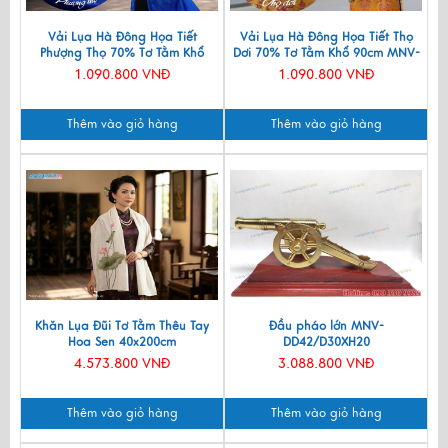
Vải Lụa Hà Đông Họa Tiết
Vải Lụa Hà Đông Họa Tiết Thọ
Phượng Thọ 70% Tơ Tằm Khổ
Dơi 70% Tơ Tằm Khổ 90cm MNV-
90cm MNV-LNL131
LTA11/1
1.090.800 VNĐ
1.090.800 VNĐ
Thêm vào giỏ hàng
Thêm vào giỏ hàng
Khăn Lụa Đũi Tơ Tằm Thêu Tay
Đầu pháo lớn MNV-
Hoa Sen 40x200cm
DD42/D30XH20
KLNC40200/10
4.573.800 VNĐ
3.088.800 VNĐ
Thêm vào giỏ hàng
Thêm vào giỏ hàng