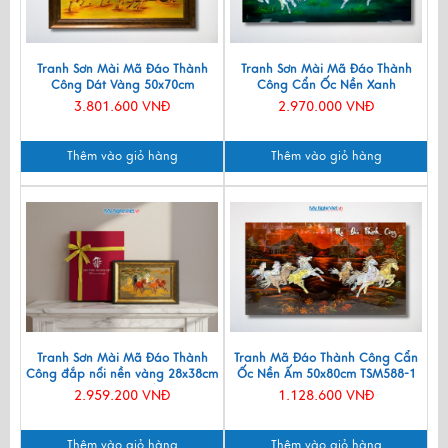
Tranh Sơn Mài Mã Đáo Thành
Tranh Sơn Mài Mã Đáo Thành
Công Dát Vàng 50x70cm
Công Cẩn Ốc Nền Xanh
TSMDH468-3.2
60x120cm TSM60120-MĐX
3.801.600 VNĐ
2.970.000 VNĐ
Thêm vào giỏ hàng
Thêm vào giỏ hàng
Tranh Sơn Mài Mã Đáo Thành
Tranh Mã Đáo Thành Công Cẩn
Công đắp nổi nền vàng 28x38cm
Ốc Nền Ấm 50x80cm TSM588-1
TSMDH2838/1
2.959.200 VNĐ
1.128.600 VNĐ
Thêm vào giỏ hàng
Thêm vào giỏ hàng