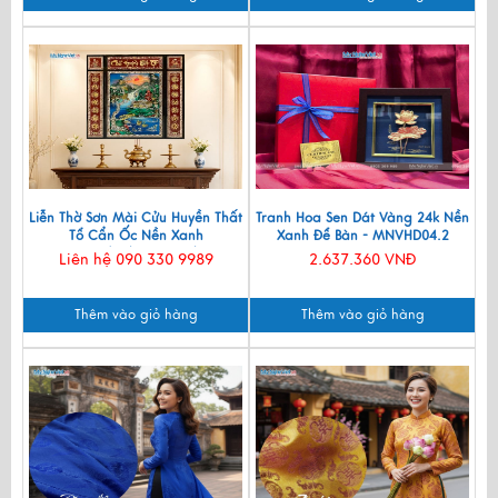
Liễn Thờ Sơn Mài Cửu Huyền Thất
Tranh Hoa Sen Dát Vàng 24k Nền
Tổ Cẩn Ốc Nền Xanh
Xanh Để Bàn - MNVHD04.2
107x107(cm) SMA195/107
Liên hệ 090 330 9989
2.637.360 VNĐ
Thêm vào giỏ hàng
Thêm vào giỏ hàng