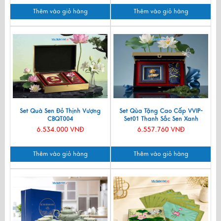
Thêm vào giỏ hàng
Thêm vào giỏ hàng
Set Quà Sen Đỏ Thịnh Vượng
Set Qùa Tặng Cao Cấp VVIP-
CBQT004
Set01 Thanh Sắc Sen Xanh
6.534.000 VNĐ
6.557.760 VNĐ
Thêm vào giỏ hàng
Thêm vào giỏ hàng