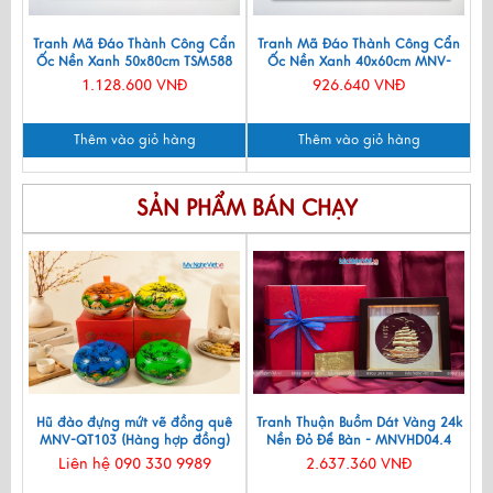
Tranh Mã Đáo Thành Công Cẩn
Tranh Mã Đáo Thành Công Cẩn
Ốc Nền Xanh 50x80cm TSM588
Ốc Nền Xanh 40x60cm MNV-
TSM468
1.128.600 VNĐ
926.640 VNĐ
Thêm vào giỏ hàng
Thêm vào giỏ hàng
SẢN PHẨM BÁN CHẠY
Hũ đào đựng mứt vẽ đồng quê
Tranh Thuận Buồm Dát Vàng 24k
MNV-QT103 (Hàng hợp đồng)
Nền Đỏ Để Bàn - MNVHD04.4
Liên hệ 090 330 9989
2.637.360 VNĐ