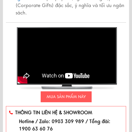
(Corporate Gifts) đặc sắc, ý nghĩa và tối ưu ngân
sách.
MUA SẢN PHẨM NÀY
THÔNG TIN LIÊN HỆ & SHOWROOM
Hotline / Zalo: 0903 309 989 / Tổng đài:
1900 63 60 76