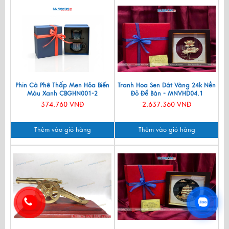
Phin Cà Phê Thấp Men Hỏa Biến
Tranh Hoa Sen Dát Vàng 24k Nền
Màu Xanh CBGHN001-2
Đỏ Để Bàn - MNVHD04.1
374.760 VNĐ
2.637.360 VNĐ
Thêm vào giỏ hàng
Thêm vào giỏ hàng