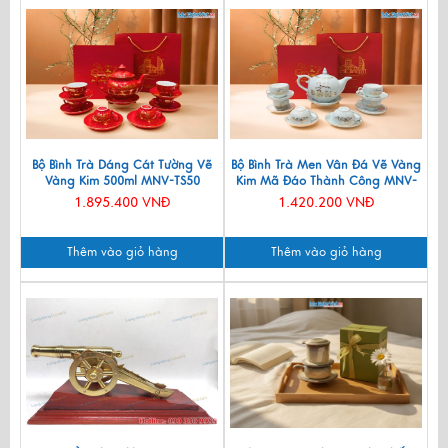
Bộ Bình Trà Dáng Cát Tường Vẽ
Bộ Bình Trà Men Vân Đá Vẽ Vàng
Vàng Kim 500ml MNV-TS50
Kim Mã Đáo Thành Công MNV-
BTV11
1.895.400 VNĐ
1.420.200 VNĐ
Thêm vào giỏ hàng
Thêm vào giỏ hàng