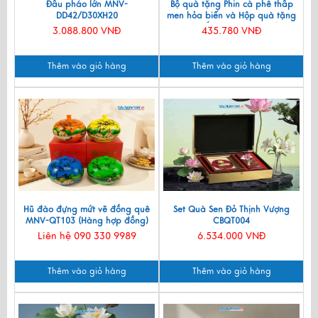
Đầu pháo lớn MNV-
Bộ quà tặng Phin cà phê thấp
DD42/D30XH20
men hỏa biến và Hộp quà tặng
cao cấp MNV-CFVH03/2
3.088.800 VNĐ
435.780 VNĐ
Thêm vào giỏ hàng
Thêm vào giỏ hàng
Hũ đào đựng mứt vẽ đồng quê
Set Quà Sen Đỏ Thịnh Vượng
MNV-QT103 (Hàng hợp đồng)
CBQT004
Liên hệ 090 330 9989
6.534.000 VNĐ
Thêm vào giỏ hàng
Thêm vào giỏ hàng