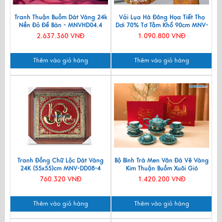
Tranh Thuận Buồm Dát Vàng 24k
Vải Lụa Hà Đông Họa Tiết Thọ
Nền Đỏ Để Bàn - MNVHD04.4
Dơi 70% Tơ Tằm Khổ 90cm MNV-
LTA11/1
2.637.360 VNĐ
1.090.800 VNĐ
Thêm vào giỏ hàng
Thêm vào giỏ hàng
Tranh Đồng Chữ Lộc Dát Vàng
Bộ Bình Trà Men Vân Đá Vẽ Vàng
24K (55x55)cm MNV-DD08-4
Kim Thuận Buồm Xuôi Gió
VBT12/14
760.320 VNĐ
1.420.200 VNĐ
Thêm vào giỏ hàng
Thêm vào giỏ hàng