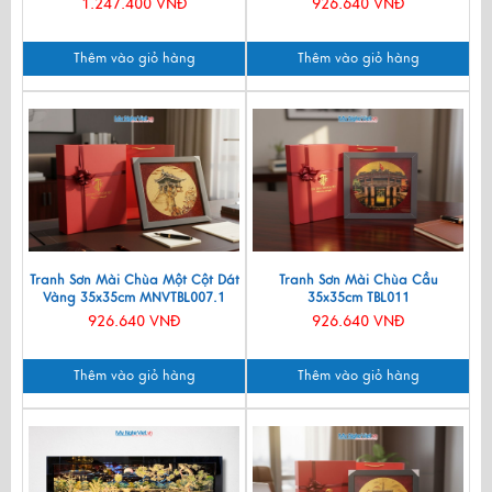
1.247.400 VNĐ
926.640 VNĐ
Thêm vào giỏ hàng
Thêm vào giỏ hàng
Tranh Sơn Mài Chùa Một Cột Dát
Tranh Sơn Mài Chùa Cầu
Vàng 35x35cm MNVTBL007.1
35x35cm TBL011
926.640 VNĐ
926.640 VNĐ
Thêm vào giỏ hàng
Thêm vào giỏ hàng