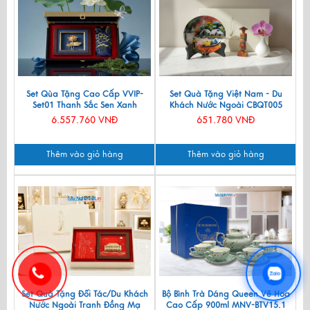
Set Qùa Tặng Cao Cấp VVIP-
Set Quà Tặng Việt Nam - Du
Set01 Thanh Sắc Sen Xanh
Khách Nước Ngoài CBQT005
6.557.760 VNĐ
651.780 VNĐ
Thêm vào giỏ hàng
Thêm vào giỏ hàng
Set Quà Tặng Đối Tác/Du Khách
Bộ Bình Trà Dáng Queen Vẽ Hoa
Nước Ngoài Tranh Đồng Mạ
Cao Cấp 900ml MNV-BTV15.1