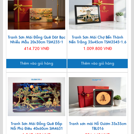
Tranh Sơn Mài Đồng Quê Dát Bạc
Tranh Sơn Mài Chợ Bến Thành
Nhiều Mẫu 20x30cm TSM235-1
Nền Trắng 35x45cm TSM3545-1.6
414.720 VNĐ
1.009.800 VNĐ
Thêm vào giỏ hàng
Thêm vào giỏ hàng
Tranh Sơn Mài Đồng Quê Đắp
Tranh sơn mài Hồ Gươm 35x35cm
Nổi Phù Điêu 40x60cm SM4631
TBL016