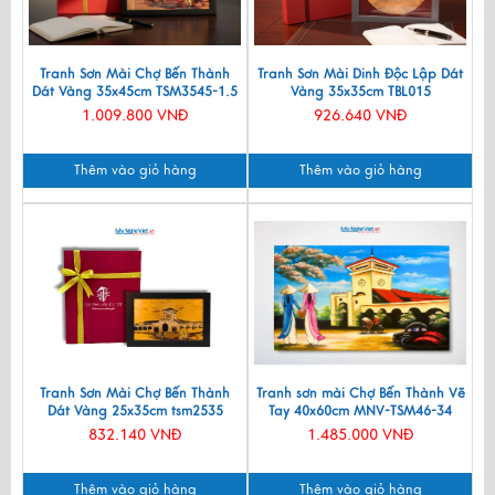
Tranh Sơn Mài Chợ Bến Thành
Tranh Sơn Mài Dinh Độc Lập Dát
Dát Vàng 35x45cm TSM3545-1.5
Vàng 35x35cm TBL015
1.009.800 VNĐ
926.640 VNĐ
Thêm vào giỏ hàng
Thêm vào giỏ hàng
Tranh Sơn Mài Chợ Bến Thành
Tranh sơn mài Chợ Bến Thành Vẽ
Dát Vàng 25x35cm tsm2535
Tay 40x60cm MNV-TSM46-34
832.140 VNĐ
1.485.000 VNĐ
Thêm vào giỏ hàng
Thêm vào giỏ hàng