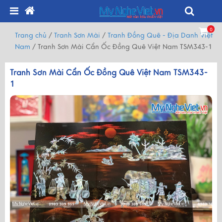
0
Trang chủ
/
Tranh Sơn Mài
/
Tranh Đồng Quê - Địa Danh Việt
Nam
/
Tranh Sơn Mài Cẩn Ốc Đồng Quê Việt Nam TSM343-1
Tranh Sơn Mài Cẩn Ốc Đồng Quê Việt Nam TSM343-
1