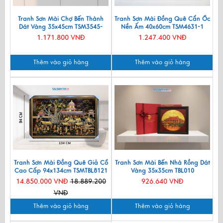
Tranh Sơn Mài Chợ Bến Thành
Tranh Sơn Mài Đồng Quê Cẩn Ốc
Dát Vàng 35x45cm TSM3545-
Nền Ấm 40x60cm TSM4631-1
1.5/1
1.171.800 VNĐ
1.247.400 VNĐ
Thêm vào giỏ hàng
Thêm vào giỏ hàng
Tranh Sơn Mài Đồng Quê Giả Cổ
Tranh Sơn Mài Bến Nhà Rồng Dát
Cao Cấp 94x134cm TSMTBL8121
Vàng 35x35cm TBL010
14.850.000 VNĐ
18.889.200
926.640 VNĐ
VNĐ
Thêm vào giỏ hàng
Thêm vào giỏ hàng