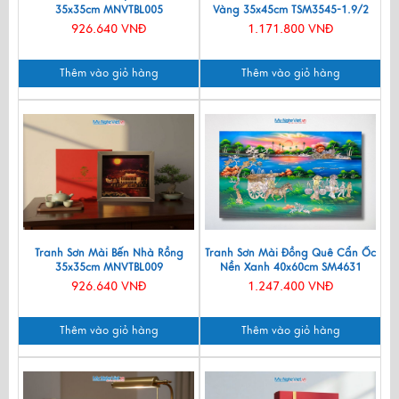
35x35cm MNVTBL005
Vàng 35x45cm TSM3545-1.9/2
926.640 VNĐ
1.171.800 VNĐ
Thêm vào giỏ hàng
Thêm vào giỏ hàng
Tranh Sơn Mài Bến Nhà Rồng
Tranh Sơn Mài Đồng Quê Cẩn Ốc
35x35cm MNVTBL009
Nền Xanh 40x60cm SM4631
926.640 VNĐ
1.247.400 VNĐ
Thêm vào giỏ hàng
Thêm vào giỏ hàng