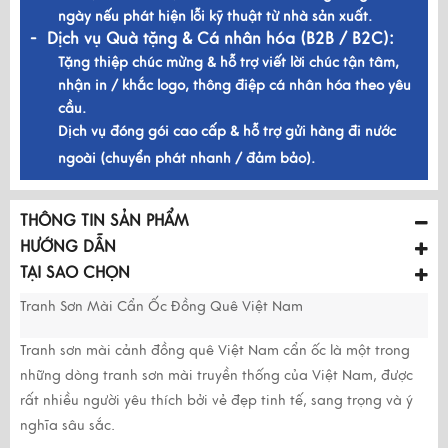
ngày nếu phát hiện lỗi kỹ thuật từ nhà sản xuất.
- Dịch vụ Quà tặng & Cá nhân hóa (B2B / B2C):
Tặng thiệp chúc mừng & hỗ trợ viết lời chúc tận tâm,
nhận in / khắc logo, thông điệp cá nhân hóa theo yêu
cầu.
Dịch vụ đóng gói cao cấp & hỗ trợ gửi hàng đi nước
ngoài (chuyển phát nhanh / đảm bảo).
THÔNG TIN SẢN PHẨM
HƯỚNG DẪN
TẠI SAO CHỌN
Tranh Sơn Mài Cẩn Ốc Đồng Quê Việt Nam
Tranh sơn mài cảnh đồng quê Việt Nam cẩn ốc là một trong
những dòng tranh sơn mài truyền thống của Việt Nam, được
rất nhiều người yêu thích bởi vẻ đẹp tinh tế, sang trọng và ý
nghĩa sâu sắc.