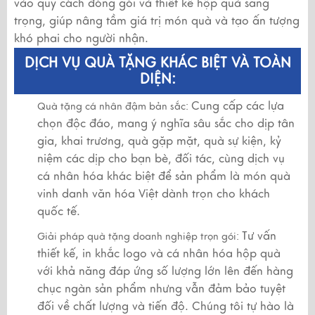
vào quy cách đóng gói và thiết kế hộp quà sang
trọng, giúp nâng tầm giá trị món quà và tạo ấn tượng
khó phai cho người nhận.
DỊCH VỤ QUÀ TẶNG KHÁC BIỆT VÀ TOÀN
DIỆN:
Cung cấp các lựa
Quà tặng cá nhân đậm bản sắc:
chọn độc đáo, mang ý nghĩa sâu sắc cho dịp tân
gia, khai trương, quà gặp mặt, quà sự kiện, kỷ
niệm các dịp cho bạn bè, đối tác, cùng dịch vụ
cá nhân hóa khác biệt để sản phẩm là món quà
vinh danh văn hóa Việt dành trọn cho khách
quốc tế.
Tư vấn
Giải pháp quà tặng doanh nghiệp trọn gói:
thiết kế, in khắc logo và cá nhân hóa hộp quà
với khả năng đáp ứng số lượng lớn lên đến hàng
chục ngàn sản phẩm nhưng vẫn đảm bảo tuyệt
đối về chất lượng và tiến độ. Chúng tôi tự hào là