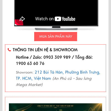
MUA SẢN PHẨM NÀY
THÔNG TIN LIÊN HỆ & SHOWROOM
Hotline / Zalo: 0903 309 989 / Tổng đài:
1900 63 60 76
212 Bùi Tá Hán, Phường Bình Trưng,
Showroom:
TP. HCM, Việt Nam
(An Phú cũ - Sau lưng
Mega Market)