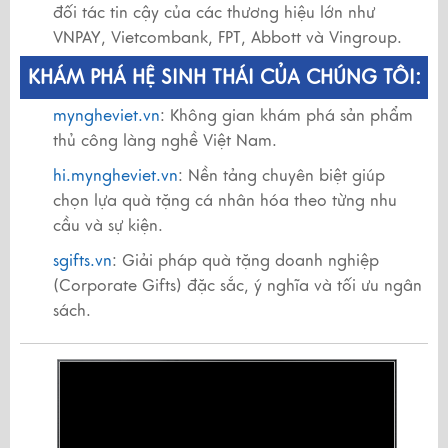
đối tác tin cậy của các thương hiệu lớn như
VNPAY, Vietcombank, FPT, Abbott và Vingroup.
KHÁM PHÁ HỆ SINH THÁI CỦA CHÚNG TÔI:
myngheviet.vn
: Không gian khám phá sản phẩm
thủ công làng nghề Việt Nam.
hi.myngheviet.vn
: Nền tảng chuyên biệt giúp
chọn lựa quà tặng cá nhân hóa theo từng nhu
cầu và sự kiện.
sgifts.vn
: Giải pháp quà tặng doanh nghiệp
(Corporate Gifts) đặc sắc, ý nghĩa và tối ưu ngân
sách.