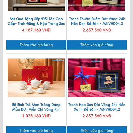
Set Quà Tặng Sếp/Đối Tác Cao
Tranh Thuận Buồm Dát Vàng 24k
Cấp- Trah Đồng & Hộp Trang Sức
Nền Đen Để Bàn - MNVHD04.3
Sơn Mài CBQT004
4.187.160 VNĐ
2.637.360 VNĐ
Thêm vào giỏ hàng
Thêm vào giỏ hàng
Bộ Bình Trà Men Trắng Dáng
Tranh Hoa Sen Dát Vàng 24k Nền
Mẫu Đơn Viền Chỉ Vàng Kim
Xanh Để Bàn - MNVHD04.2
550ml BT001-7.2
1.028.160 VNĐ
2.637.360 VNĐ
Thêm vào giỏ hàng
Thêm vào giỏ hàng