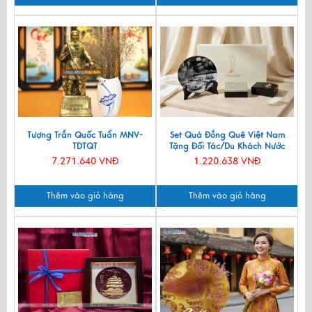
Tượng Trần Quốc Tuấn MNV-
Set Quà Đồng Quê Việt Nam
TDTQT
Tặng Đối Tác/Du Khách Nước
Ngoài - Đĩa Sơn Mài/ Hộp
7.271.640 VNĐ
1.220.638 VNĐ
Namecard & Đế Lót Ly Sơn Mài
CBQT002
Thêm vào giỏ hàng
Thêm vào giỏ hàng