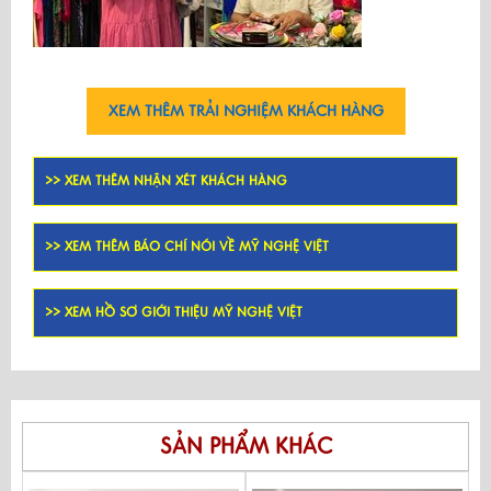
XEM THÊM TRẢI NGHIỆM KHÁCH HÀNG
>> XEM THÊM NHẬN XÉT KHÁCH HÀNG
>> XEM THÊM BÁO CHÍ NÓI VỀ MỸ NGHỆ VIỆT
>> XEM HỒ SƠ GIỚI THIỆU MỸ NGHỆ VIỆT
SẢN PHẨM KHÁC