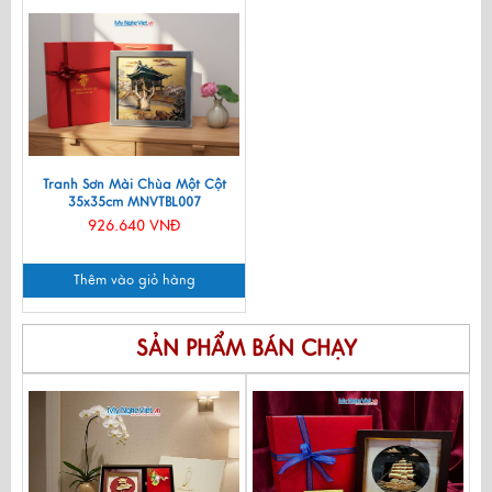
Tranh Sơn Mài Chùa Một Cột
35x35cm MNVTBL007
926.640 VNĐ
Thêm vào giỏ hàng
SẢN PHẨM BÁN CHẠY