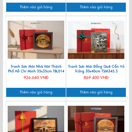
Thêm vào giỏ hàng
Thêm vào giỏ hàng
Tranh Sơn Mài Nhà Hát Thành
Tranh Sơn Mài Đồng Quê Cẩn Vỏ
Phố Hồ Chí Minh 35x35cm TBL014
Trứng 30x40cm TSM345.3
926.640 VNĐ
869.400 VNĐ
Thêm vào giỏ hàng
Thêm vào giỏ hàng