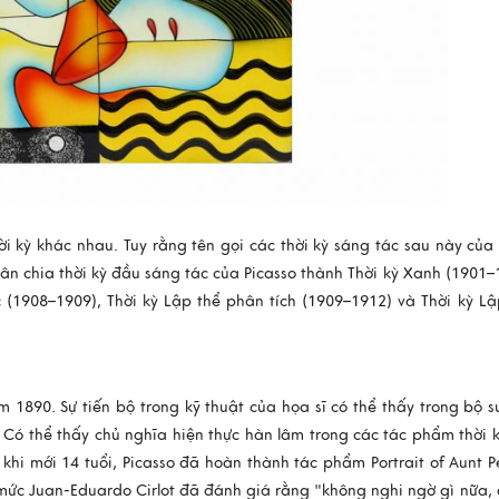
i kỳ khác nhau. Tuy rằng tên gọi các thời kỳ sáng tác sau này của 
ân chia thời kỳ đầu sáng tác của Picasso thành Thời kỳ Xanh (1901–
 (1908–1909), Thời kỳ Lập thể phân tích (1909–1912) và Thời kỳ Lậ
 1890. Sự tiến bộ trong kỹ thuật của họa sĩ có thể thấy trong bộ s
 Có thể thấy chủ nghĩa hiện thực hàn lâm trong các tác phẩm thời k
 khi mới 14 tuổi, Picasso đã hoàn thành tác phẩm Portrait of Aunt 
ức Juan-Eduardo Cirlot đã đánh giá rằng "không nghi ngờ gì nữa, 