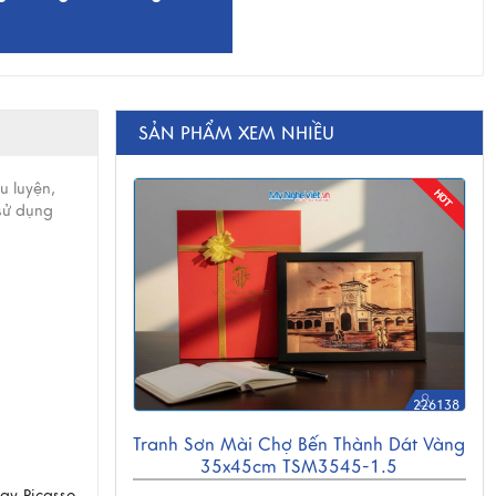
SẢN PHẨM XEM NHIỀU
u luyện,
sử dụng
226138
Tranh Sơn Mài Chợ Bến Thành Dát Vàng
35x45cm TSM3545-1.5
ay Picasso