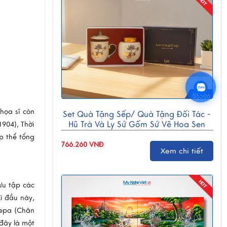
55506
họa sĩ còn
Set Quà Tặng Sếp/ Quà Tặng Đối Tác -
Hũ Trà Và Ly Sứ Gốm Sứ Vẽ Hoa Sen
1904), Thời
CBG001
p thể tổng
766.260 VNĐ
Xem chi tiết
ưu tập các
ì đầu này,
Pepa (Chân
đây là một