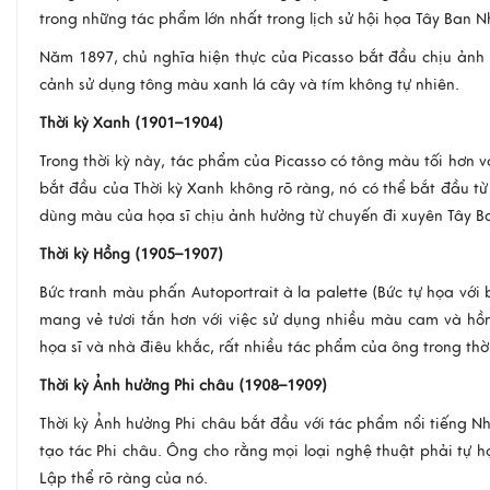
trong những tác phẩm lớn nhất trong lịch sử hội họa Tây Ban 
Năm 1897, chủ nghĩa hiện thực của Picasso bắt đầu chịu ảnh 
cảnh sử dụng tông màu xanh lá cây và tím không tự nhiên.
Thời kỳ Xanh (1901–1904)
Trong thời kỳ này, tác phẩm của Picasso có tông màu tối hơn
bắt đầu của Thời kỳ Xanh không rõ ràng, nó có thể bắt đầu t
dùng màu của họa sĩ chịu ảnh hưởng từ chuyến đi xuyên Tây B
Thời kỳ Hồng (1905–1907)
Bức tranh màu phấn Autoportrait à la palette (Bức tự họa vớ
mang vẻ tươi tắn hơn với việc sử dụng nhiều màu cam và hồn
họa sĩ và nhà điêu khắc, rất nhiều tác phẩm của ông trong th
Thời kỳ Ảnh hưởng Phi châu (1908–1909)
Thời kỳ Ảnh hưởng Phi châu bắt đầu với tác phẩm nổi tiếng N
tạo tác Phi châu. Ông cho rằng mọi loại nghệ thuật phải tự 
Lập thể rõ ràng của nó.