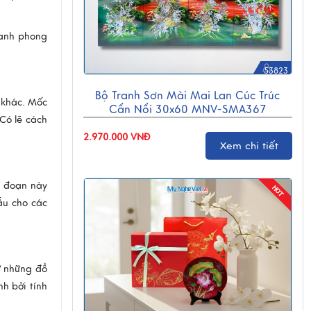
ranh phong
53823
Bộ Tranh Sơn Mài Mai Lan Cúc Trúc
 khác. Mốc
Cẩn Nổi 30x60 MNV-SMA367
Có lẽ cách
2.970.000 VNĐ
Xem chi tiết
i đoạn này
ẫu cho các
ừ những đồ
h bởi tính