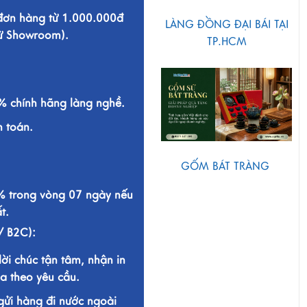
 đơn hàng từ 1.000.000đ
LÀNG ĐỒNG ĐẠI BÁI TẠI
từ Showroom).
TP.HCM
 chính hãng làng nghề.
h toán.
GỐM BÁT TRÀNG
% trong vòng 07 ngày nếu
t.
/ B2C):
lời chúc tận tâm, nhận in
a theo yêu cầu.
gửi hàng đi nước ngoài