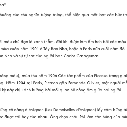
Nha".
hưởng của chủ nghĩa tượng trưng, thể hiện qua một loạt các bức t
 với màu chủ đạo là xanh thẫm, đôi khi được làm ấm hơn bởi các màu
ừ mùa xuân năm 1901 ở Tây Ban Nha, hoặc ở Paris nửa cuối năm đó. 
an Nha và sự tự sát của người bạn Carlos Casagemas.
i bảng màu), mùa thu năm 1906 Các tác phẩm của Picasso trong gia
g. Năm 1904 tại Paris, Picasso gặp Fernande Olivier, một người m
ời kỳ này chịu ảnh hưởng bởi mối quan hệ nồng ấm giữa hai người.
hững cô nàng ở Avignon (Les Demoiselles d'Avignon) lấy cảm hứng t
học được cái hay của nhau. Ông chọn châu Phi làm cản hứng của mìn