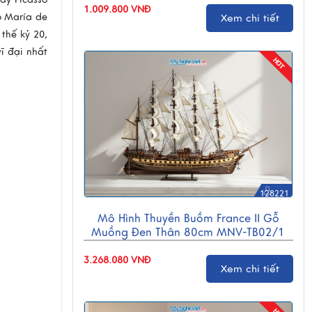
1.009.800 VNĐ
o María de
Xem chi tiết
 thế kỷ 20,
ĩ đại nhất
128221
Mô Hình Thuyền Buồm France II Gỗ
Muồng Đen Thân 80cm MNV-TB02/1
3.268.080 VNĐ
Xem chi tiết