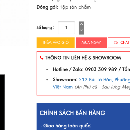
Đóng gói:
Hộp sản phẩm
Số lượng :
THÊM VÀO GIỎ
MUA NGAY
CHAT
THÔNG TIN LIÊN HỆ & SHOWROOM
Hotline / Zalo: 0903 309 989 / Tổ
Showroom:
212 Bùi Tá Hán, Phường
Việt Nam
(An Phú cũ - Sau lưng Me
CHÍNH SÁCH BÁN HÀNG
Giao hàng toàn quốc:
-