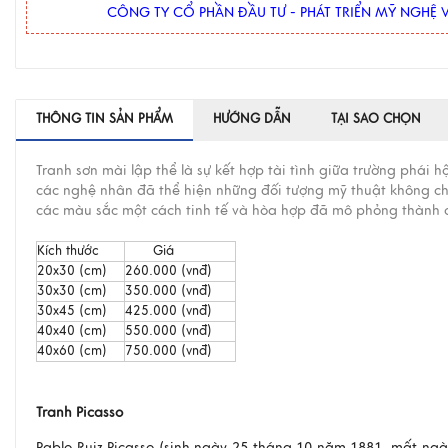
CÔNG TY CỔ PHẦN ĐẦU TƯ - PHÁT TRIỂN MỸ NGHỆ V
THÔNG TIN SẢN PHẨM
HƯỚNG DẪN
TẠI SAO CHỌN
Tranh sơn mài lập thể là sự kết hợp tài tình giữa trường phái 
các nghệ nhân đã thể hiện những đối tượng mỹ thuật không ch
các màu sắc một cách tinh tế và hòa hợp đã mô phỏng thành cô
Kích thước
Giá
20x30 (cm)
260.000 (vnđ)
30x30 (cm)
350.000 (vnđ)
30x45 (cm)
425.000 (vnđ)
40x40 (cm)
550.000 (vnđ)
40x60 (cm)
750.000 (vnđ)
Tranh Picasso
Pablo Ruiz Picasso (sinh ngày 25 tháng 10 năm 1881, mất ngày