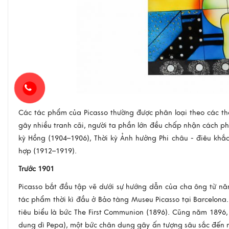
Các tác phẩm của Picasso thường được phân loại theo các thờ
gây nhiều tranh cãi, người ta phần lớn đều chấp nhận cách ph
kỳ Hồng (1904–1906), Thời kỳ Ảnh hưởng Phi châu - điêu khắc
hợp (1912–1919).
Trước 1901
Picasso bắt đầu tập vẽ dưới sự hướng dẫn của cha ông từ năm
tác phẩm thời kì đầu ở Bảo tàng Museu Picasso tại Barcelona.
tiêu biểu là bức The First Communion (1896). Cũng năm 1896,
dung dì Pepa), một bức chân dung gây ấn tượng sâu sắc đến m