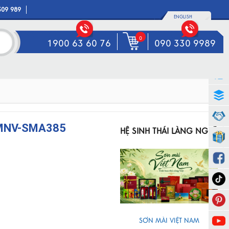
309 989
ENGLISH
0
1900 63 60 76
090 330 9989
u MNV-SMA385
HỆ SINH THÁI LÀNG NGHỀ
SƠN MÀI VIỆT NAM