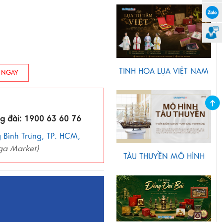
TINH HOA LỤA VIỆT NAM
 NGAY
ng đài: 1900 63 60 76
 Bình Trưng, TP. HCM,
ga Market)
TÀU THUYỀN MÔ HÌNH