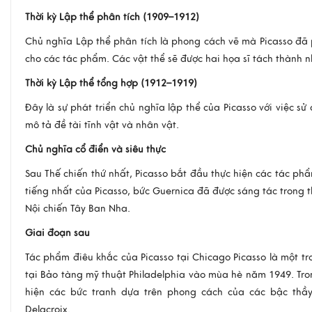
Thời kỳ Lập thể phân tích (1909–1912)
Chủ nghĩa Lập thể phân tích là phong cách vẽ mà Picasso đã
cho các tác phẩm. Các vật thể sẽ được hai họa sĩ tách thành 
Thời kỳ Lập thể tổng hợp (1912–1919)
Đây là sự phát triển chủ nghĩa lập thể của Picasso với việc s
mô tả đề tài tĩnh vật và nhân vật.
Chủ nghĩa cổ điển và siêu thực
Sau Thế chiến thứ nhất, Picasso bắt đầu thực hiện các tác ph
tiếng nhất của Picasso, bức Guernica đã được sáng tác trong 
Nội chiến Tây Ban Nha.
Giai đoạn sau
Tác phẩm điêu khắc của Picasso tại Chicago Picasso là một tr
tại Bảo tàng mỹ thuật Philadelphia vào mùa hè năm 1949. Tro
hiện các bức tranh dựa trên phong cách của các bậc thầy
Delacroix.