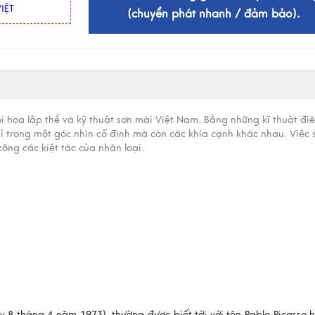
IỆT
(chuyển phát nhanh / đảm bảo).
hội họa lập thể và kỹ thuật sơn mài Việt Nam. Bằng những kĩ thuật điê
ỉ trong một góc nhìn cố định mà còn các khía cạnh khác nhau. Việc 
ng các kiệt tác của nhân loại.
 8 tháng 4 năm 1973), thường được biết tới với tên Pablo Picasso h