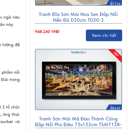
51724
Tranh Đĩa Sơn Mài Hoa Sen Đắp Nổi
ắc ngả nâu
Nền Đỏ D30cm TD30-3
hận này.
948.240 VNĐ
Xem chi tiết
án tường để
ác phẩm nổi
t Đức trong
 3 tổ chức
28549
, ông thực
Tranh Sơn Mài Mã Đáo Thành Công
Courbet và
Đắp Nổi Phù Điêu 73x132cm TSM7138-