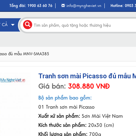
Tổng đài:
1900 63 60 76
info@myngheviet.vn
Hotline:
0903 
T CẢ
icasso đủ mẫu MNV-SMA385
Tranh sơn mài Picasso đủ mẫ
Giá bán:
308.880 VNĐ
Bộ sản phẩm bao gồm:
01 Tranh sơn mài Picasso
Xuất xứ sản phẩm:
Sơn Mài Việt Nam
Kích thước sản phẩm:
20x30 (cm)
Khối lượng sản phẩm:
700g