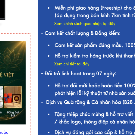
Miễn phí giao hàng (Freeship) cho
(áp dụng trong bán kính 7km tính 
Xem chính sách giao nhận tại đây
- Cam kết chất lượng & Đồng kiểm:
Cam kết sản phẩm đúng mẫu, 100%
Hỗ trợ kiểm tra hàng trước khi than
Xem chi tiết tại đây
- Đổi trả linh hoạt trong 07 ngày:
Hỗ trợ đổi mới hoặc hoàn tiền 100
phát hiện lỗi kỹ thuật từ nhà sản xuấ
- Dịch vụ Quà tặng & Cá nhân hóa (B2B 
Tặng thiệp chúc mừng & hỗ trợ viết 
/ khắc logo, thông điệp cá nhân hó
Dịch vụ đóng gói cao cấp & hỗ trợ 
huộc