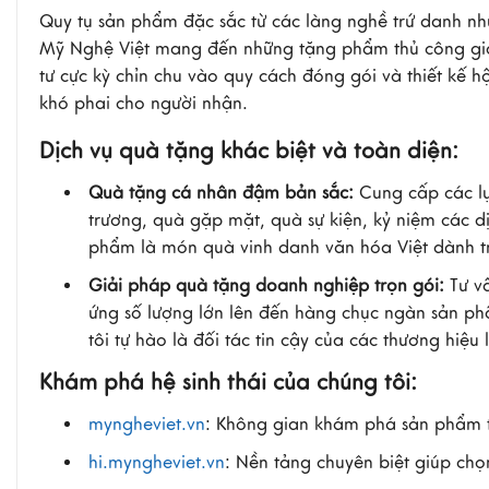
Quy tụ sản phẩm đặc sắc từ các làng nghề trứ danh nh
Mỹ Nghệ Việt mang đến những tặng phẩm thủ công giàu 
tư cực kỳ chỉn chu vào quy cách đóng gói và thiết kế 
khó phai cho người nhận.
Dịch vụ quà tặng khác biệt và toàn diện:
Quà tặng cá nhân đậm bản sắc:
Cung cấp các lự
trương, quà gặp mặt, quà sự kiện, kỷ niệm các d
phẩm là món quà vinh danh văn hóa Việt dành t
Giải pháp quà tặng doanh nghiệp trọn gói:
Tư v
ứng số lượng lớn lên đến hàng chục ngàn sản ph
tôi tự hào là đối tác tin cậy của các thương hi
Khám phá hệ sinh thái của chúng tôi:
myngheviet.vn
: Không gian khám phá sản phẩm 
hi.myngheviet.vn
: Nền tảng chuyên biệt giúp ch