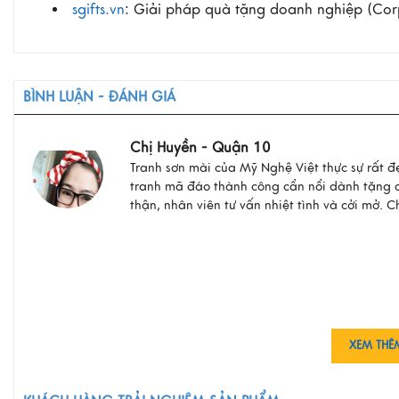
sgifts.vn
: Giải pháp quà tặng doanh nghiệp (Corpo
BÌNH LUẬN - ĐÁNH GIÁ
Chị Huyền - Quận 10
Tranh sơn mài của Mỹ Nghệ Việt thực sự rất đẹ
tranh mã đáo thành công cẩn nổi dành tặng c
thận, nhân viên tư vấn nhiệt tình và cởi mở. Ch
XEM THÊ