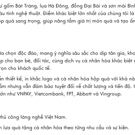
ư gốm Bát Tràng, lụa Hà Đông, đồng Đại Bái và sơn mài Bì
tính nghệ thuật. Điểm khác biệt lớn nhất của chúng tôi là
hộp quà sang trọng, giúp nâng tầm giá trị món quà và tạo ấ
a chọn độc đáo, mang ý nghĩa sâu sắc cho dịp tân gia, kha
ịp cho bạn bè, đối tác, cùng dịch vụ cá nhân hóa khác biệt 
rọn cho khách quốc tế.
ấn thiết kế, in khắc logo và cá nhân hóa hộp quà với khả n
ẩm nhưng vẫn đảm bảo tuyệt đối về chất lượng và tiến độ.
ệu lớn như VNPAY, Vietcombank, FPT, Abbott và Vingroup.
thủ công làng nghề Việt Nam.
ọn lựa quà tặng cá nhân hóa theo từng nhu cầu và sự kiện.