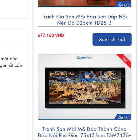
51730
Tranh Đĩa Sơn Mài Hoa Sen Đắp Nổi
Nền Đỏ D25cm TD25-3
677.160 VNĐ
Xem chi tiết
n một bức
gói rất cẩn
28560
Tranh Sơn Mài Mã Đáo Thành Công
Đắp Nổi Phù Điêu 73x132cm TSM7138-