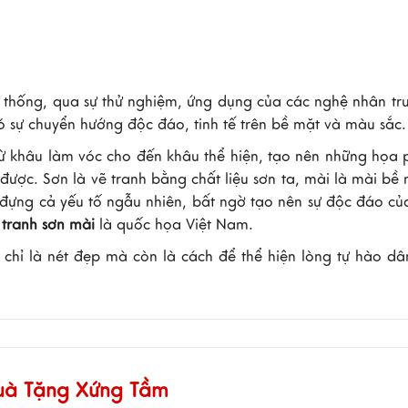
n thống, qua sự thử nghiệm, ứng dụng của các nghệ nhân t
ó sự chuyển hướng độc đáo, tinh tế trên bề mặt và màu sắc.
 từ khâu làm vóc cho đến khâu thể hiện, tạo nên những họa
ợc. Sơn là vẽ tranh bằng chất liệu sơn ta, mài là mài bề 
ng cả yếu tố ngẫu nhiên, bất ngờ tạo nên sự độc đáo củ
i
tranh sơn mài
là quốc họa Việt Nam.
chỉ là nét đẹp mà còn là cách để thể hiện lòng tự hào dâ
Quà Tặng Xứng Tầm