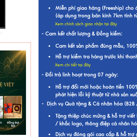
Miễn phí giao hàng (Freeship) cho
(áp dụng trong bán kính 7km tính 
Xem chính sách giao nhận tại đây
- Cam kết chất lượng & Đồng kiểm:
Cam kết sản phẩm đúng mẫu, 100%
Hỗ trợ kiểm tra hàng trước khi than
Xem chi tiết tại đây
- Đổi trả linh hoạt trong 07 ngày:
Hỗ trợ đổi mới hoặc hoàn tiền 100
phát hiện lỗi kỹ thuật từ nhà sản xuấ
- Dịch vụ Quà tặng & Cá nhân hóa (B2B 
Tặng thiệp chúc mừng & hỗ trợ viết 
/ khắc logo, thông điệp cá nhân hó
Dịch vụ đóng gói cao cấp & hỗ trợ 