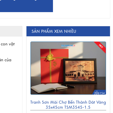
SẢN PHẨM XEM NHIỀU
 con vật
ãn của
226154
Tranh Sơn Mài Chợ Bến Thành Dát Vàng
35x45cm TSM3545-1.5