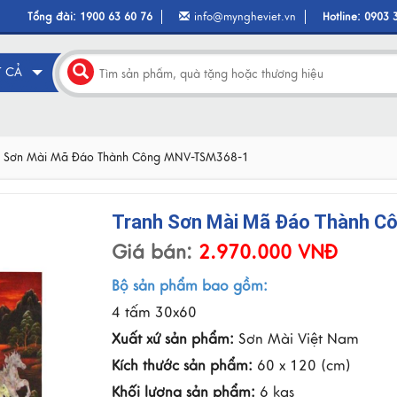
Tổng đài:
1900 63 60 76
info@myngheviet.vn
Hotline:
0903 
T CẢ
h Sơn Mài Mã Đáo Thành Công MNV-TSM368-1
Tranh Sơn Mài Mã Đáo Thành 
Giá bán:
2.970.000 VNĐ
Bộ sản phẩm bao gồm:
4 tấm 30x60
Xuất xứ sản phẩm:
Sơn Mài Việt Nam
Kích thước sản phẩm:
60 x 120 (cm)
Khối lượng sản phẩm:
6 kgs