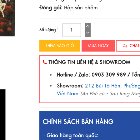
Đóng gói:
Hộp sản phẩm
Số lượng :
THÊM VÀO GIỎ
MUA NGAY
CHAT
THÔNG TIN LIÊN HỆ & SHOWROOM
Hotline / Zalo: 0903 309 989 / Tổ
Showroom:
212 Bùi Tá Hán, Phường
Việt Nam
(An Phú cũ - Sau lưng Me
CHÍNH SÁCH BÁN HÀNG
Giao hàng toàn quốc:
-