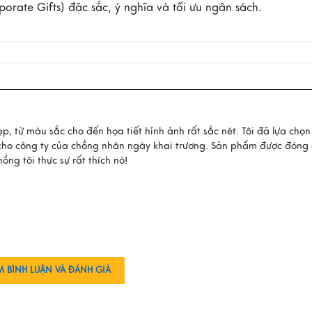
rate Gifts) đặc sắc, ý nghĩa và tối ưu ngân sách.
p, từ màu sắc cho đến họa tiết hỉnh ảnh rất sắc nét. Tôi đã lựa chọ
ho công ty của chồng nhân ngày khai trương. Sản phẩm được đóng 
ồng tôi thực sự rất thích nó!
M BÌNH LUẬN VÀ ĐÁNH GIÁ