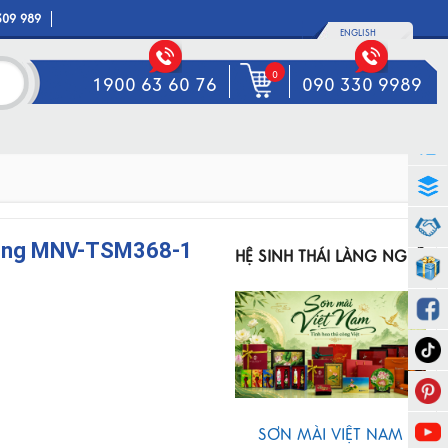
309 989
ENGLISH
0
1900 63 60 76
090 330 9989
Công MNV-TSM368-1
HỆ SINH THÁI LÀNG NGHỀ
SƠN MÀI VIỆT NAM