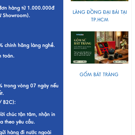
 đơn hàng từ 1.000.000đ
LÀNG ĐỒNG ĐẠI BÁI TẠI
từ Showroom).
TP.HCM
 chính hãng làng nghề.
h toán.
GỐM BÁT TRÀNG
% trong vòng 07 ngày nếu
t.
/ B2C):
lời chúc tận tâm, nhận in
a theo yêu cầu.
gửi hàng đi nước ngoài