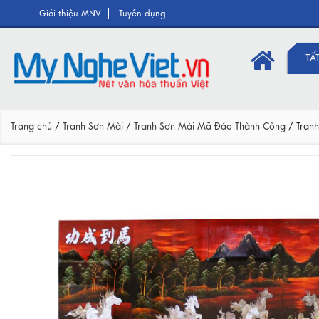
Giới thiệu MNV
Tuyển dụng
TẤ
Trang chủ
/
Tranh Sơn Mài
/
Tranh Sơn Mài Mã Đáo Thành Công
/
Tran