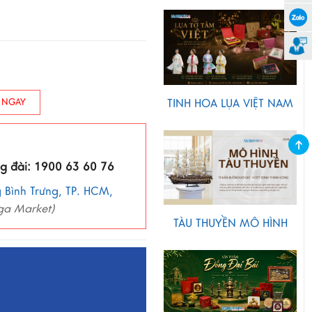
TINH HOA LỤA VIỆT NAM
 NGAY
ng đài: 1900 63 60 76
 Bình Trưng, TP. HCM,
ga Market)
TÀU THUYỀN MÔ HÌNH