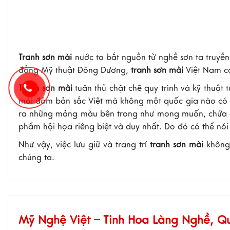
Tranh sơn mài
nước ta bắt nguồn từ nghề sơn ta truyề
đẳng Mỹ thuật Đông Dương,
tranh sơn mài
Việt Nam c
Tranh sơn mài
tuân thủ chặt chẽ quy trình và kỹ thuật
mài đậm bản sắc Việt mà không một quốc gia nào có đư
ra những mảng màu bên trong như mong muốn, chứa đự
phẩm hội họa riêng biệt và duy nhất. Do đó có thể nó
Như vậy, việc lưu giữ và trang trí
tranh sơn mài
không 
chúng ta.
Mỹ Nghệ Việt – Tinh Hoa Làng Nghề, 