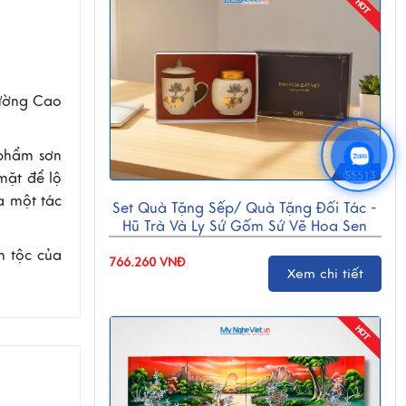
rường Cao
 phẩm sơn
55513
mặt để lộ
a một tác
Set Quà Tặng Sếp/ Quà Tặng Đối Tác -
Hũ Trà Và Ly Sứ Gốm Sứ Vẽ Hoa Sen
CBG001
n tộc của
766.260 VNĐ
Xem chi tiết