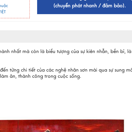
(chuyển phát nhanh / đảm bảo).
huộc
IỆT
ành nhất mà còn là biểu tượng của sự kiên nhẫn, bền bỉ, là
 đến từng chi tiết của các nghệ nhân sơn mài qua sự sung m
làm ăn, thành công trong cuộc sống.