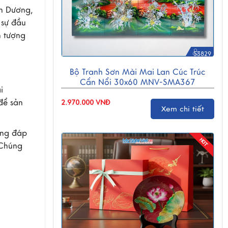
nh Dương,
 sự đầu
n tượng
53829
Bộ Tranh Sơn Mài Mai Lan Cúc Trúc
Cẩn Nổi 30x60 MNV-SMA367
i
để sản
2.970.000 VNĐ
Xem chi tiết
ăng đáp
 Chúng