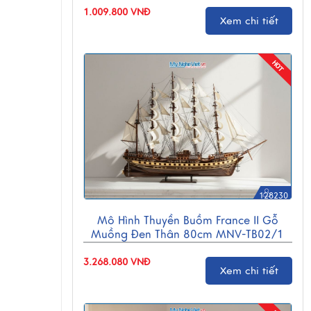
1.009.800 VNĐ
Xem chi tiết
128230
Mô Hình Thuyền Buồm France II Gỗ
Muồng Đen Thân 80cm MNV-TB02/1
3.268.080 VNĐ
Xem chi tiết