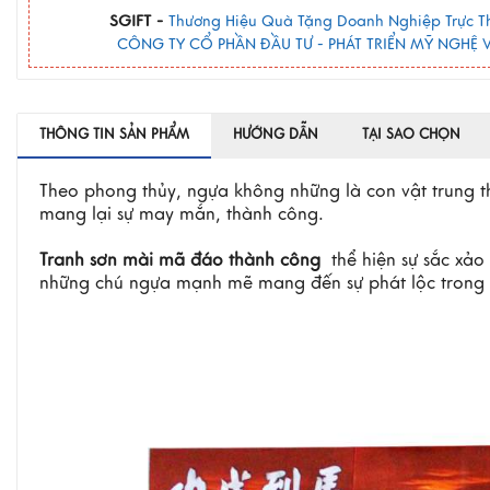
SGIFT -
Thương Hiệu Quà Tặng Doanh Nghiệp Trực T
CÔNG TY CỔ PHẦN ĐẦU TƯ - PHÁT TRIỂN MỸ NGHỆ V
THÔNG TIN SẢN PHẨM
HƯỚNG DẪN
TẠI SAO CHỌN
Theo phong thủy, ngựa không những là con vật trung th
mang lại sự may mắn, thành công.
Tranh sơn mài mã đáo thành công
thể hiện sự sắc xảo
những chú ngựa mạnh mẽ mang đến sự phát lộc trong 