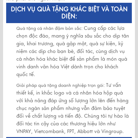
DỊCH VỤ QUÀ TẶNG KHÁC BIỆT VÀ TOÀN
DIỆN:
Cung cấp các lựa
Quà tặng cá nhân đậm bản sắc:
chọn độc đáo, mang ý nghĩa sâu sắc cho dịp tân
gia, khai trương, quà gặp mặt, quà sự kiện, kỷ
niệm các dịp cho bạn bè, đối tác, cùng dịch vụ
cá nhân hóa khác biệt để sản phẩm là món quà
vinh danh văn hóa Việt dành trọn cho khách
quốc tế.
Tư vấn
Giải pháp quà tặng doanh nghiệp trọn gói:
thiết kế, in khắc logo và cá nhân hóa hộp quà
với khả năng đáp ứng số lượng lớn lên đến hàng
chục ngàn sản phẩm nhưng vẫn đảm bảo tuyệt
đối về chất lượng và tiến độ. Chúng tôi tự hào là
đối tác tin cậy của các thương hiệu lớn như
VNPAY, Vietcombank, FPT, Abbott và Vingroup.