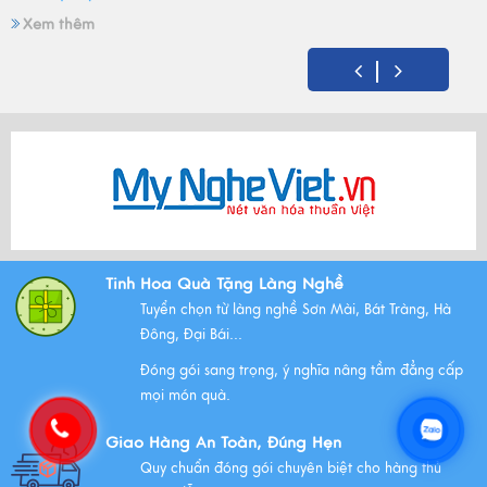
Xem thêm
Mỹ Nghệ Việt tròn 14 tuổi - Hành trình gìn giữ hồn Việt
và mùa sinh nhật đong đầy yêu thương
Xem thêm
Bộ Tam Sự Là Gì ? Bộ Tam Sự Có Ý Nghĩa Như Thế Nào
Tinh Hoa Quà Tặng Làng Nghề
Trong Văn Hóa Thờ Cúng?
Tuyển chọn từ làng nghề Sơn Mài, Bát Tràng, Hà
Xem thêm
Đông, Đại Bái...
Đóng gói sang trọng, ý nghĩa nâng tầm đẳng cấp
mọi món quà.
Những Lưu Ý Khi Tặng Quà Tân Gia Nhà Mới
Giao Hàng An Toàn, Đúng Hẹn
Xem thêm
Quy chuẩn đóng gói chuyên biệt cho hàng thủ