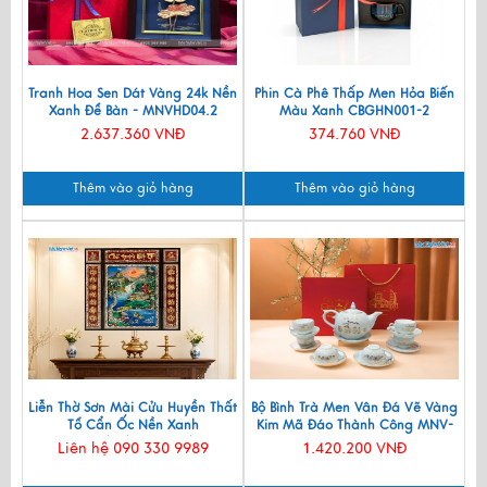
Tranh Hoa Sen Dát Vàng 24k Nền
Phin Cà Phê Thấp Men Hỏa Biến
Xanh Để Bàn - MNVHD04.2
Màu Xanh CBGHN001-2
2.637.360 VNĐ
374.760 VNĐ
Thêm vào giỏ hàng
Thêm vào giỏ hàng
Liễn Thờ Sơn Mài Cửu Huyền Thất
Bộ Bình Trà Men Vân Đá Vẽ Vàng
Tổ Cẩn Ốc Nền Xanh
Kim Mã Đáo Thành Công MNV-
107x107(cm) SMA195/107
BTV11
Liên hệ 090 330 9989
1.420.200 VNĐ