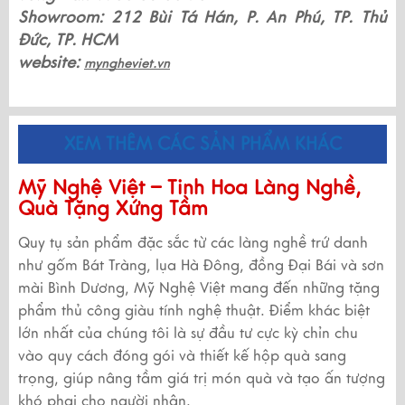
Showroom: 212 Bùi Tá Hán, P. An Phú, TP. Thủ 
Đức, TP. HCM
website: 
myngheviet.vn
XEM THÊM CÁC SẢN PHẨM KHÁC
Mỹ Nghệ Việt – Tinh Hoa Làng Nghề,
Quà Tặng Xứng Tầm
Quy tụ sản phẩm đặc sắc từ các làng nghề trứ danh
như gốm Bát Tràng, lụa Hà Đông, đồng Đại Bái và sơn
mài Bình Dương, Mỹ Nghệ Việt mang đến những tặng
phẩm thủ công giàu tính nghệ thuật. Điểm khác biệt
lớn nhất của chúng tôi là sự đầu tư cực kỳ chỉn chu
vào quy cách đóng gói và thiết kế hộp quà sang
trọng, giúp nâng tầm giá trị món quà và tạo ấn tượng
khó phai cho người nhận.