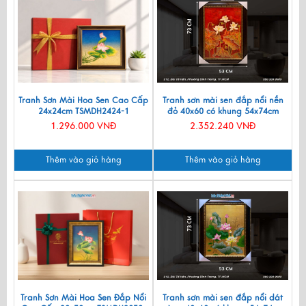
Tranh Sơn Mài Hoa Sen Cao Cấp
Tranh sơn mài sen đắp nổi nền
24x24cm TSMDH2424-1
đỏ 40x60 có khung 54x74cm
TSM571-1.14
1.296.000 VNĐ
2.352.240 VNĐ
Thêm vào giỏ hàng
Thêm vào giỏ hàng
Tranh Sơn Mài Hoa Sen Đắp Nổi
Tranh sơn mài sen đắp nổi dát