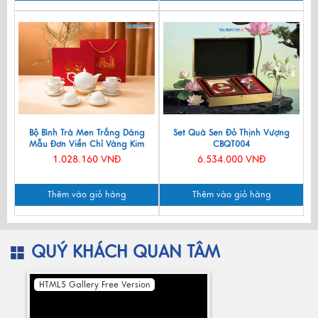
Bộ Bình Trà Men Trắng Dáng
Set Quà Sen Đỏ Thịnh Vượng
Mẫu Đơn Viền Chỉ Vàng Kim
CBQT004
550ml BT001-7.2
1.028.160 VNĐ
6.534.000 VNĐ
Thêm vào giỏ hàng
Thêm vào giỏ hàng
QUÝ KHÁCH QUAN TÂM
HTML5 Gallery Free Version