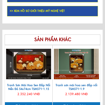
>> XEM HỒ SƠ GIỚI THIỆU MỸ NGHỆ VIỆT
SẢN PHẨM KHÁC
Tranh Sơn Mài Hoa Sen Đắp Nổi
Tranh sơn mài hoa sen đắp nổi
Nền Đỏ 54x74cm TSM571-1.15
TSM571-1.9
2.352.240 VNĐ
2.139.480 VNĐ