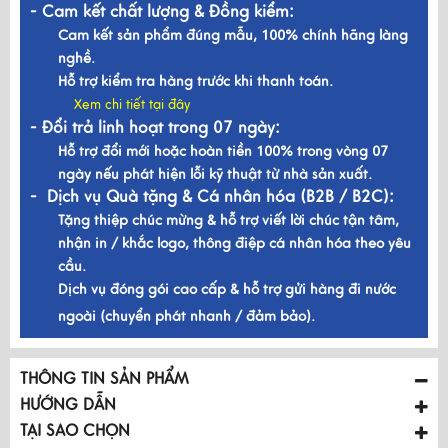
- Cam kết chất lượng & Đồng kiểm:
Cam kết sản phẩm đúng mẫu, 100% chính hãng làng
nghề.
Hỗ trợ kiểm tra hàng trước khi thanh toán.
Xem chi tiết tại đây
- Đổi trả linh hoạt trong 07 ngày:
Hỗ trợ đổi mới hoặc hoàn tiền 100% trong vòng 07
ngày nếu phát hiện lỗi kỹ thuật từ nhà sản xuất.
- Dịch vụ Quà tặng & Cá nhân hóa (B2B / B2C):
Tặng thiệp chúc mừng & hỗ trợ viết lời chúc tận tâm,
nhận in / khắc logo, thông điệp cá nhân hóa theo yêu
cầu.
Dịch vụ đóng gói cao cấp & hỗ trợ gửi hàng đi nước
ngoài (chuyển phát nhanh / đảm bảo).
THÔNG TIN SẢN PHẨM
HƯỚNG DẪN
TẠI SAO CHỌN