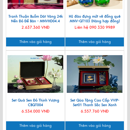
Tranh Thuận Buồm Dát Vàng 24k
Hũ đào đựng mứt vẽ đồng quê
Nền Đỏ Để Bàn - MNVHD04.4
MNV-QT103 (Hàng hợp đồng)
2.637.360 VNĐ
Liên hệ 090 330 9989
Thêm vào giỏ hàng
Thêm vào giỏ hàng
Set Quà Sen Đỏ Thịnh Vượng
Set Qùa Tặng Cao Cấp VVIP-
CBQT004
Set01 Thanh Sắc Sen Xanh
6.534.000 VNĐ
6.557.760 VNĐ
Thêm vào giỏ hàng
Thêm vào giỏ hàng