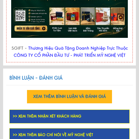
SGIFT -
Thương Hiệu Quà Tặng Doanh Nghiệp Trực Thuộc
CÔNG TY CỔ PHẦN ĐẦU TƯ - PHÁT TRIỂN MỸ NGHỆ VIỆT
BÌNH LUẬN - ĐÁNH GIÁ
XEM THÊM BÌNH LUẬN VÀ ĐÁNH GIÁ
>> XEM THÊM NHẬN XÉT KHÁCH HÀNG
>> XEM THÊM BÁO CHÍ NÓI VỀ MỸ NGHỆ VIỆT