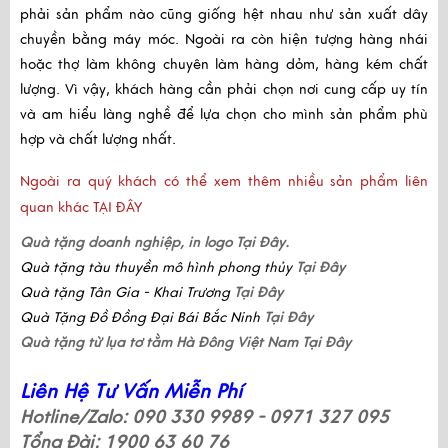
phải sản phẩm nào cũng giống hệt nhau như sản xuất dây 
chuyền bằng máy móc. Ngoài ra còn hiện tượng hàng nhái 
hoặc thợ làm không chuyên làm hàng dỏm, hàng kém chất 
lượng. Vì vậy, khách hàng cần phải chọn nơi cung cấp uy tín 
và am hiểu làng nghề để lựa chọn cho mình sản phẩm phù 
hợp và chất lượng nhất. 
Ngoài ra quý khách có thể xem thêm nhiều sản phẩm liên
quan khác
TẠI ĐÂY
Quà tặng doanh nghiệp, in logo
Tại Đây.
Quà tặng tàu thuyền mô hình phong thủy
Tại Đây
Quà tặng Tân Gia - Khai Trương
Tại Đây
Quà Tặng Đồ Đồng Đại Bái Bắc Ninh
Tại Đây
Quà tặng từ lụa tơ tằm Hà Đông Việt Nam
Tại Đây
Liên Hệ Tư Vấn Miễn Phí
Hotline/Zalo: 090 330 9989 - 0971 327 095
Tổng Đài: 1900 63 60 76