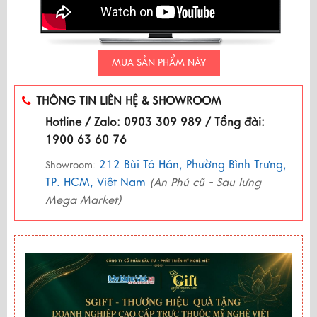
MUA SẢN PHẨM NÀY
THÔNG TIN LIÊN HỆ & SHOWROOM
Hotline / Zalo: 0903 309 989 / Tổng đài:
1900 63 60 76
212 Bùi Tá Hán, Phường Bình Trưng,
Showroom:
TP. HCM, Việt Nam
(An Phú cũ - Sau lưng
Mega Market)