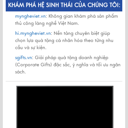
KHÁM PHÁ HỆ SINH THÁI CỦA CHÚNG TÔI:
myngheviet.vn
: Không gian khám phá sản phẩm
thủ công làng nghề Việt Nam.
hi.myngheviet.vn
: Nền tảng chuyên biệt giúp
chọn lựa quà tặng cá nhân hóa theo từng nhu
cầu và sự kiện.
sgifts.vn
: Giải pháp quà tặng doanh nghiệp
(Corporate Gifts) đặc sắc, ý nghĩa và tối ưu ngân
sách.