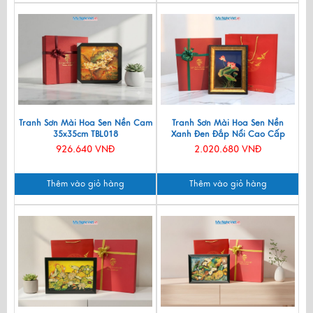
Tranh Sơn Mài Hoa Sen Nền Cam
Tranh Sơn Mài Hoa Sen Nền
35x35cm TBL018
Xanh Đen Đắp Nổi Cao Cấp
28x38cm TSMDH2838-2.3
926.640 VNĐ
2.020.680 VNĐ
Thêm vào giỏ hàng
Thêm vào giỏ hàng