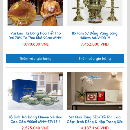
Vải Lụa Hà Đông Họa Tiết Thọ
Bộ Tam Sự Đồng Vàng Bóng
Dơi 70% Tơ Tằm Khổ 90cm MNV-
H40cm MNV-DD19
LTA11/1
1.090.800 VNĐ
7.452.000 VNĐ
Thêm vào giỏ hàng
Thêm vào giỏ hàng
Bộ Bình Trà Dáng Queen Vẽ Hoa
Set Quà Tặng Sếp/Đối Tác Cao
Cao Cấp 900ml MNV-BTV15.1
Cấp- Trah Đồng & Hộp Trang Sức
Sơn Mài CBQT004
2.525.040 VNĐ
4.187.160 VNĐ