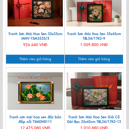
Tranh Sơn Mài Hoa Sen 35x35cm
Tranh Sơn Mài Hoa Sen 35x45cm
MNV-TSM3535/3
TBL34/17K3-9
926.640 VNĐ
1.009.800 VNĐ
Thêm vào giỏ hàng
Thêm vào giỏ hàng
Tranh sơn mài hoa sen độc bản
Tranh Sơn Mài Hoa Sen Giả Cổ
đắp nổi TSMDH8111
Dát Bạc 35x45cm TBL34/17K3-13
12.475.080 VNĐ
1.010.880 VNĐ