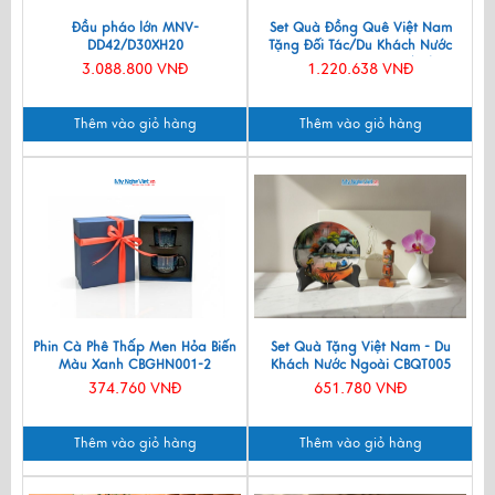
Đầu pháo lớn MNV-
Set Quà Đồng Quê Việt Nam
DD42/D30XH20
Tặng Đối Tác/Du Khách Nước
Ngoài - Đĩa Sơn Mài/ Hộp
3.088.800 VNĐ
1.220.638 VNĐ
Namecard & Đế Lót Ly Sơn Mài
CBQT002
Thêm vào giỏ hàng
Thêm vào giỏ hàng
Phin Cà Phê Thấp Men Hỏa Biến
Set Quà Tặng Việt Nam - Du
Màu Xanh CBGHN001-2
Khách Nước Ngoài CBQT005
374.760 VNĐ
651.780 VNĐ
Thêm vào giỏ hàng
Thêm vào giỏ hàng