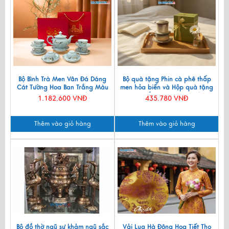
Bộ Bình Trà Men Vân Đá Dáng
Bộ quà tặng Phin cà phê thấp
Cát Tường Hoa Ban Trắng Màu
men hỏa biến và Hộp quà tặng
Xanh Lam VBT12/8
cao cấp MNV-CFVH03/2
1.182.600 VNĐ
435.780 VNĐ
Thêm vào giỏ hàng
Thêm vào giỏ hàng
Bộ đồ thờ ngũ sự khảm ngũ sắc
Vải Lụa Hà Đông Họa Tiết Thọ