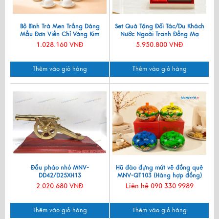
Bộ Bình Trà Men Trắng Dáng
Set Quà Tặng Đối Tác/Du Khách
Mẫu Đơn Viền Chỉ Vàng Kim
Nước Ngoài Tranh Đồng Mạ
550ml BT001-7.2
Vàng 24k & Hộp Trang Sức Sơn
1.028.160 VNĐ
5.950.800 VNĐ
Mài CBQT006/2
Thêm vào giỏ hàng
Thêm vào giỏ hàng
Đầu pháo nhỏ MNV-
Hũ đào đựng mứt vẽ đồng quê
DD42/D25XH13
MNV-QT103 (Hàng hợp đồng)
2.020.680 VNĐ
Liên hệ 090 330 9989
Thêm vào giỏ hàng
Thêm vào giỏ hàng