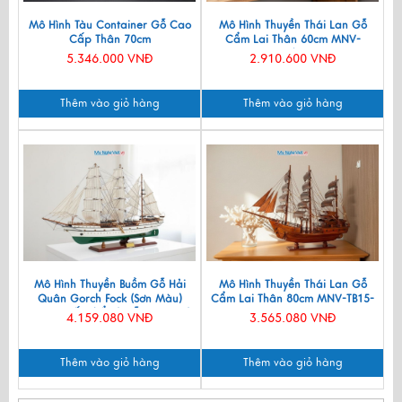
Mô Hình Tàu Container Gỗ Cao
Mô Hình Thuyền Thái Lan Gỗ
Cấp Thân 70cm
Cẩm Lai Thân 60cm MNV-
TB15/60CL
5.346.000 VNĐ
2.910.600 VNĐ
Thêm vào giỏ hàng
Thêm vào giỏ hàng
Mô Hình Thuyền Buồm Gỗ Hải
Mô Hình Thuyền Thái Lan Gỗ
Quân Gorch Fock (Sơn Màu)
Cẩm Lai Thân 80cm MNV-TB15-
Hàng Xuất Khẩu | Gỗ Căm Xe |
80C
4.159.080 VNĐ
3.565.080 VNĐ
Thân 90cm MNV-TB51
Thêm vào giỏ hàng
Thêm vào giỏ hàng