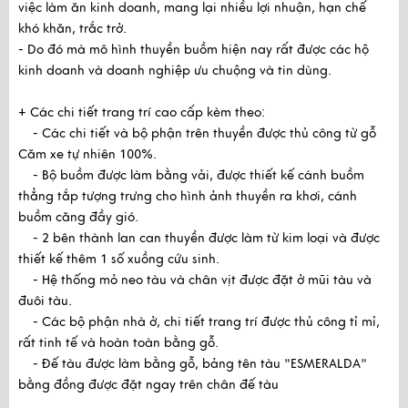
việc làm ăn kinh doanh, mang lại nhiều lợi nhuận, hạn chế
khó khăn, trắc trở.
- Do đó mà mô hình thuyền buồm hiện nay rất được các hộ
kinh doanh và doanh nghiệp ưu chuộng và tin dùng.
+ Các chi tiết trang trí cao cấp kèm theo:
- Các chi tiết và bộ phận trên thuyền được thủ công từ gỗ
Căm xe tự nhiên 100%.
- Bộ buồm được làm bằng vải, được thiết kế cánh buồm
thẳng tắp tượng trưng cho hình ảnh thuyền ra khơi, cánh
buồm căng đầy gió.
- 2 bên thành lan can thuyền được làm từ kim loại và được
thiết kế thêm 1 số xuồng cứu sinh.
- Hệ thống mỏ neo tàu và chân vịt được đặt ở mũi tàu và
đuôi tàu.
- Các bộ phận nhà ở, chi tiết trang trí được thủ công tỉ mỉ,
rất tinh tế và hoàn toàn bằng gỗ.
- Đế tàu được làm bằng gỗ, bảng tên tàu "ESMERALDA"
bằng đồng được đặt ngay trên chân đế tàu