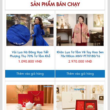
SẢN PHẨM BÁN CHẠY
Vải Lụa Hà Đông Họa Tiết
Khăn Lụa Tơ Tằm Vẽ Tay Hoa Sen
Phượng Thọ 70% Tơ Tằm Khổ
70x180cm MNV-PT70180/16
90cm MNV-LNL131
1.090.800 VNĐ
2.970.000 VNĐ
Thêm vào giỏ hàng
Thêm vào giỏ hàng