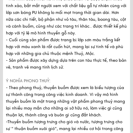
tinh xảo, bắt mắt người xem với chất liệu gỗ tự nhiên cùng với
lớp sơn bóng PU không lo mối mọt trong thời gian dài. Hơn
nữa các chi tiết, bộ phận như vỏ tàu, thân tàu, boong tàu, cột
và cánh buồm, cũng như các trang trí khác.. được thiết kế phù
hợp với tỷ lệ mô hình thuyền gỗ này.
- Cuối cùng sản phẩm được trang bị lớp sơn màu trắng kết
hợp với màu xanh lá rất cuốn hút, mang lại sự tinh tế và phù
hợp với những gia chủ thuộc mệnh Thuỷ, Mộc.
- Sản phẩm được xây dựng dựa trên con tàu thực tế, theo bản
vẽ, tranh vẽ mang tính lịch sử.
Ý NGHĨA PHONG THUỶ:
- Theo phong thuỷ, thuyền buồm được xem là biểu tượng của
sự thành công trong công việc kinh doanh. Vì vậy mô hình
thuyền buồm là một trong những vật phẩm phong thuỷ mang
lại nhiều may mắn cho những ai sở hữu nó, làm việc gì cũng
thuận lợi, thành công và buôn gì cũng đắt khách.
-Thuyền buồm tượng trưng cho gió và nước, tượng trưng cho
sự " thuận buồm xuôi gió", mang lại nhiều cơ hội trong công