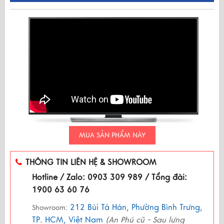
MUA SẢN PHẨM NÀY
THÔNG TIN LIÊN HỆ & SHOWROOM
Hotline / Zalo: 0903 309 989 / Tổng đài:
1900 63 60 76
212 Bùi Tá Hán, Phường Bình Trưng,
Showroom:
TP. HCM, Việt Nam
(An Phú cũ - Sau lưng