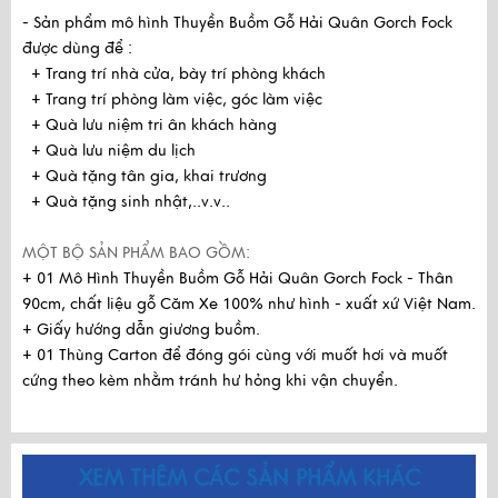
- Sản phẩm mô hình Thuyền Buồm Gỗ Hải Quân Gorch Fock
được dùng để :
+ Trang trí nhà cửa, bày trí phòng khách
+ Trang trí phòng làm việc, góc làm việc
+ Quà lưu niệm tri ân khách hàng
+ Quà lưu niệm du lịch
+ Quà tặng tân gia, khai trương
+ Quà tặng sinh nhật,..v.v..
MỘT BỘ SẢN PHẨM BAO GỒM:
+ 01 Mô Hình Thuyền Buồm Gỗ Hải Quân Gorch Fock - Thân
90cm, chất liệu gỗ Căm Xe 100% như hình - xuất xứ Việt Nam.
+ Giấy hướng dẫn giương buồm.
+ 01 Thùng Carton để đóng gói cùng với muốt hơi và muốt
cứng theo kèm nhằm tránh hư hỏng khi vận chuyển.
XEM THÊM CÁC SẢN PHẨM KHÁC