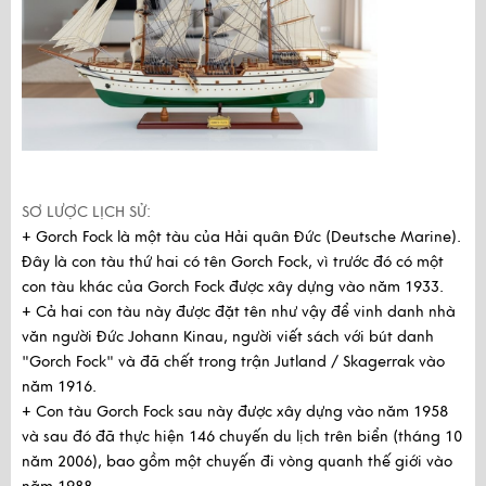
SƠ LƯỢC LỊCH SỬ:
+ Gorch Fock là một tàu của Hải quân Đức (Deutsche Marine).
Đây là con tàu thứ hai có tên Gorch Fock, vì trước đó có một
con tàu khác của Gorch Fock được xây dựng vào năm 1933.
+ Cả hai con tàu này được đặt tên như vậy để vinh danh nhà
văn người Đức Johann Kinau, người viết sách với bút danh
"Gorch Fock" và đã chết trong trận Jutland / Skagerrak vào
năm 1916.
+ Con tàu Gorch Fock sau này được xây dựng vào năm 1958
và sau đó đã thực hiện 146 chuyến du lịch trên biển (tháng 10
năm 2006), bao gồm một chuyến đi vòng quanh thế giới vào