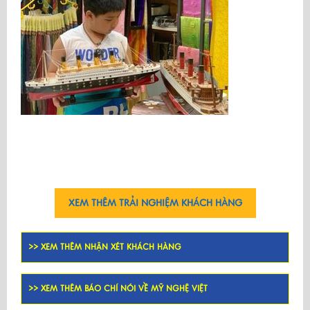
XEM THÊM TRẢI NGHIỆM KHÁCH HÀNG
>> XEM THÊM NHẬN XÉT KHÁCH HÀNG
>> XEM THÊM BÁO CHÍ NÓI VỀ MỸ NGHỆ VIỆT