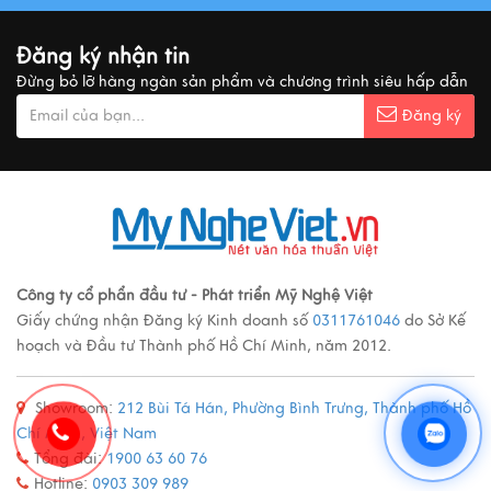
MUA QUÀ GÌ KHI ĐẾN VIỆT NAM?
Đăng ký nhận tin
Xem thêm
Đừng bỏ lỡ hàng ngàn sản phẩm và chương trình siêu hấp dẫn
Đăng ký
Ý nghĩa cảnh vật Tranh sơn mài
Xem thêm
Các loại tranh sơn mài nổi tiếng
Công ty cổ phẩn đầu tư - Phát triển Mỹ Nghệ Việt
Giấy chứng nhận Đăng ký Kinh doanh số
0311761046
do Sở Kế
Xem thêm
hoạch và Đầu tư Thành phố Hồ Chí Minh, năm 2012.
Showroom:
212 Bùi Tá Hán, Phường Bình Trưng, Thành phố Hồ
Quy trình sản xuất đồ đồng
Chí Minh, Việt Nam
Xem thêm
Tổng đài:
1900 63 60 76
Hotline:
0903 309 989