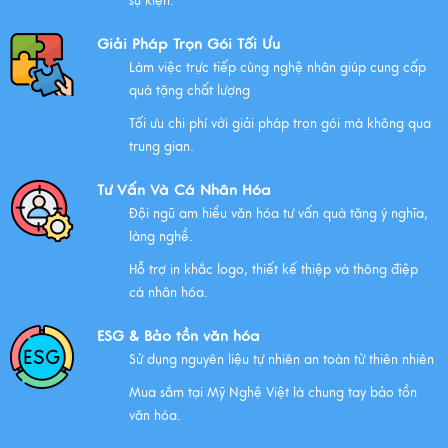
sự kiện.
công ty chính thức gia nhập Hawee
Giải Pháp Trọn Gói Tối Ưu
Xem thêm
Làm việc trực tiếp cùng nghệ nhân giúp cung cấp
quà tặng chất lượng
Tối ưu chi phí với giải pháp trọn gói mà không qua
Chính Sách Quyền Riêng Tư Tại Mỹ Nghệ Việt
trung gian.
Xem thêm
Tư Vấn Và Cá Nhân Hóa
Đội ngũ am hiểu văn hóa tư vấn quà tặng ý nghĩa,
làng nghề.
NHỮNG ĐẶC ĐIỂM CỦA HÀNG THỦ CÔNG MỸ NGHỆ
Hỗ trợ in khắc logo, thiết kế thiệp và thông điệp
Xem thêm
cá nhân hóa.
ESG & Bảo tồn văn hóa
Sử dụng nguyên liệu tự nhiên an toàn từ thiên nhiên
QUÀ VĂN HÓA VIỆT TẶNG KHÁCH QUỐC TẾ
Mua sắm tại Mỹ Nghệ Việt là chung tay bảo tồn
Xem thêm
văn hóa.