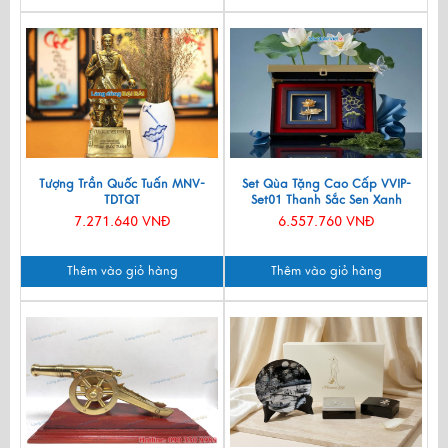
Tượng Trần Quốc Tuấn MNV-
Set Qùa Tặng Cao Cấp VVIP-
TDTQT
Set01 Thanh Sắc Sen Xanh
7.271.640 VNĐ
6.557.760 VNĐ
Thêm vào giỏ hàng
Thêm vào giỏ hàng