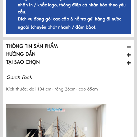
nhận in / khắc logo, thông điệp cá nhân hóa theo yêu
cầu.
Dịch vụ đóng gói cao cấp & hỗ trợ gửi hàng đi nước
ngoài (chuyển phát nhanh / đảm bảo).
THÔNG TIN SẢN PHẨM
HƯỚNG DẪN
TẠI SAO CHỌN
Gorch Fock
Kích thước: dài 104 cm- rộng 26cm- cao 65cm