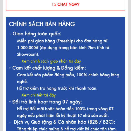
CHAT NGAY
CHÍNH SÁCH BÁN HÀNG
Giao hàng toàn quốc:
-
Miễn phí giao hàng (Freeship) cho đơn hàng từ
1.000.000đ (áp dụng trong bán kính 7km tính từ
Showroom).
Xem chính sách giao nhận tại đây
- Cam kết chất lượng & Đồng kiểm:
Cam kết sản phẩm đúng mẫu, 100% chính hãng làng
nghề.
Hỗ trợ kiểm tra hàng trước khi thanh toán.
Xem chi tiết tại đây
- Đổi trả linh hoạt trong 07 ngày:
Hỗ trợ đổi mới hoặc hoàn tiền 100% trong vòng 07
ngày nếu phát hiện lỗi kỹ thuật từ nhà sản xuất.
- Dịch vụ Quà tặng & Cá nhân hóa (B2B / B2C):
Tặng thiệp chúc mừng & hỗ trợ viết lời chúc tận tâm,