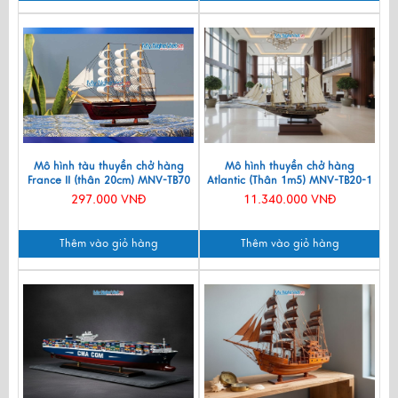
Mô hình tàu thuyền chở hàng
Mô hình thuyền chở hàng
France II (thân 20cm) MNV-TB70
Atlantic (Thân 1m5) MNV-TB20-1
297.000 VNĐ
11.340.000 VNĐ
Thêm vào giỏ hàng
Thêm vào giỏ hàng