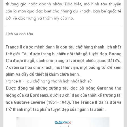
thương gia hoặc doanh nhân. Đặc biệt, mô hình tàu thuyền
còn là món quà đặc biệt cho những du khách, bạn bè quốc tế
bởi vẻ đặc trưng và thẩm mỹ của nó.
Lịch sử con tàu
France II được mệnh danh là con tàu chở hàng thanh lịch nhất
thế giới. Tàu được trang bị nhiều nội thất gỗ tuyệt đẹp. Boong
tàu được ốp gỗ, sảnh chờ trang trí với một chiếc piano đắt đỏ,
7 cabin xa hoa cho khách, một thư viện, một buồng tối để xem
phim, và đầy đủ thiết bị khám chữa bệnh.
France II - Tàu chở hàng thanh lịch nhất lịch sử
Được đóng tại những xưởng tàu dọc bờ sông Garonne thơ
mộng của xứ Bordeaux, dưới sự chỉ đạo của thiết kế trưởng tài
hoa Gustave Leverne (1861–1940), The France II đã ra đời và
trở thành một tác phẩm tuyệt đẹp của ngành tàu biển.