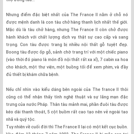
Nhưng điểm đặc biệt nhất của The France II nằm ở chỗ nó
được mệnh danh là con tàu chở hàng thanh lịch nhất thế giới.
Mặc dù là tàu chở hàng, nhưng The France II còn chở được
hành khách với chất lượng dịch vụ thật sự cao cấp và sang
trọng. Con tàu được trang bị nhiều nội thất gỗ tuyệt đẹp.
Boong tàu được ốp gỗ, sảnh chờ trang trí với một chiếc piano
(vào thời đó piano là món đồ nội thất rất xa xỉ), 7 cabin xa hoa
cho khách, một thư viện, một buồng tối để xem phim, và đầy
đủ thiết bị khám chữa bệnh.
Nếu chỉ nhìn vào kiểu dáng bên ngoài của The france II thôi
cũng có thể nhận thấy tính nghệ thuật và sự lãng mạn đặc
trưng của nước Pháp. Thân tàu mảnh mai, phần đuôi tàu được
kéo dài thanh thoát, 5 cột buồm rất cao tạo nên vẻ ngoài tao
nhã và quý tộc.
Tuy nhiên về cuối đời thì The France II lại có một kết cục buồn.