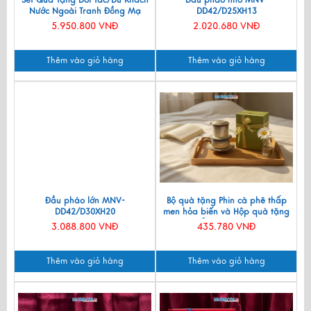
Set Quà Tặng Đối Tác/Du Khách
Đầu pháo nhỏ MNV-
Nước Ngoài Tranh Đồng Mạ
DD42/D25XH13
Vàng 24k & Hộp Trang Sức Sơn
5.950.800 VNĐ
2.020.680 VNĐ
Mài CBQT006/2
Thêm vào giỏ hàng
Thêm vào giỏ hàng
Đầu pháo lớn MNV-
Bộ quà tặng Phin cà phê thấp
DD42/D30XH20
men hỏa biến và Hộp quà tặng
cao cấp MNV-CFVH03/2
3.088.800 VNĐ
435.780 VNĐ
Thêm vào giỏ hàng
Thêm vào giỏ hàng