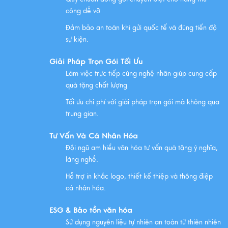
Những Lưu Ý Khi Tặng Quà Tân Gia Nhà Mới
công dễ vỡ
Xem thêm
Đảm bảo an toàn khi gửi quốc tế và đúng tiến độ
sự kiện.
Giải Pháp Trọn Gói Tối Ưu
Chúc mừng chị Nguyễn Thị Nhựt Phượng - giám đốc
Làm việc trực tiếp cùng nghệ nhân giúp cung cấp
công ty chính thức gia nhập Hawee
quà tặng chất lượng
Xem thêm
Tối ưu chi phí với giải pháp trọn gói mà không qua
trung gian.
Chính Sách Quyền Riêng Tư Tại Mỹ Nghệ Việt
Tư Vấn Và Cá Nhân Hóa
Đội ngũ am hiểu văn hóa tư vấn quà tặng ý nghĩa,
Xem thêm
làng nghề.
Hỗ trợ in khắc logo, thiết kế thiệp và thông điệp
cá nhân hóa.
NHỮNG ĐẶC ĐIỂM CỦA HÀNG THỦ CÔNG MỸ NGHỆ
Xem thêm
ESG & Bảo tồn văn hóa
Sử dụng nguyên liệu tự nhiên an toàn từ thiên nhiên