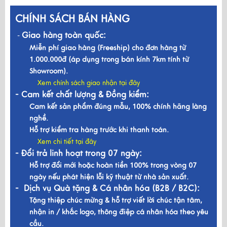
CHÍNH SÁCH BÁN HÀNG
Giao hàng toàn quốc:
-
Miễn phí giao hàng (Freeship) cho đơn hàng từ
1.000.000đ (áp dụng trong bán kính 7km tính từ
Showroom).
Xem chính sách giao nhận tại đây
- Cam kết chất lượng & Đồng kiểm:
Cam kết sản phẩm đúng mẫu, 100% chính hãng làng
nghề.
Hỗ trợ kiểm tra hàng trước khi thanh toán.
Xem chi tiết tại đây
- Đổi trả linh hoạt trong 07 ngày:
Hỗ trợ đổi mới hoặc hoàn tiền 100% trong vòng 07
ngày nếu phát hiện lỗi kỹ thuật từ nhà sản xuất.
- Dịch vụ Quà tặng & Cá nhân hóa (B2B / B2C):
Tặng thiệp chúc mừng & hỗ trợ viết lời chúc tận tâm,
nhận in / khắc logo, thông điệp cá nhân hóa theo yêu
cầu.