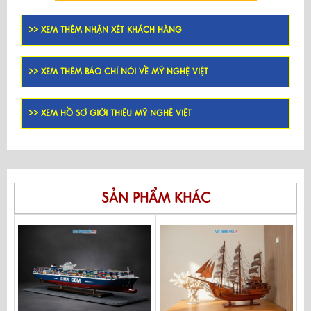
>> XEM THÊM NHẬN XÉT KHÁCH HÀNG
>> XEM THÊM BÁO CHÍ NÓI VỀ MỸ NGHỆ VIỆT
>> XEM HỒ SƠ GIỚI THIỆU MỸ NGHỆ VIỆT
SẢN PHẨM KHÁC