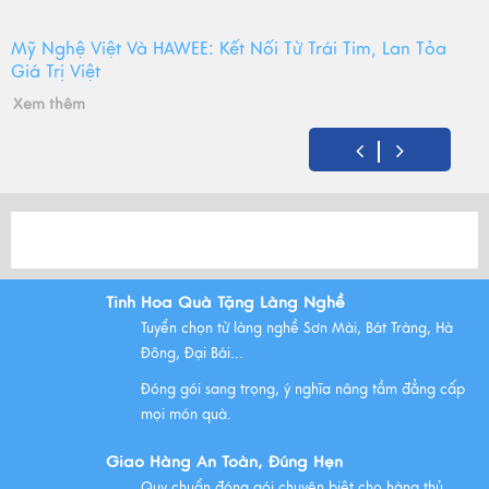
Mỹ Nghệ Việt Và HAWEE: Kết Nối Từ Trái Tim, Lan Tỏa
Giá Trị Việt
Xem thêm
Mỹ Nghệ Việt tròn 14 tuổi - Hành trình gìn giữ hồn Việt
và mùa sinh nhật đong đầy yêu thương
Xem thêm
Tinh Hoa Quà Tặng Làng Nghề
Tuyển chọn từ làng nghề Sơn Mài, Bát Tràng, Hà
Bộ Tam Sự Là Gì ? Bộ Tam Sự Có Ý Nghĩa Như Thế Nào
Đông, Đại Bái...
Trong Văn Hóa Thờ Cúng?
Đóng gói sang trọng, ý nghĩa nâng tầm đẳng cấp
Xem thêm
mọi món quà.
Giao Hàng An Toàn, Đúng Hẹn
Quy chuẩn đóng gói chuyên biệt cho hàng thủ