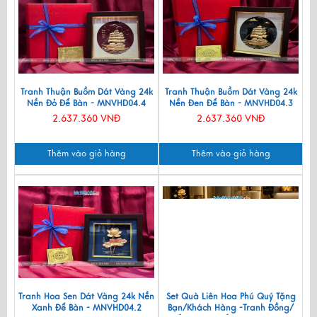
Tranh Thuận Buồm Dát Vàng 24k
Tranh Thuận Buồm Dát Vàng 24k
Nền Đỏ Để Bàn - MNVHD04.4
Nền Đen Để Bàn - MNVHD04.3
2.637.360 VNĐ
2.637.360 VNĐ
Thêm vào giỏ hàng
Thêm vào giỏ hàng
Tranh Hoa Sen Dát Vàng 24k Nền
Set Quà Liên Hoa Phú Quý Tặng
Xanh Để Bàn - MNVHD04.2
Bạn/Khách Hàng -Tranh Đồng/