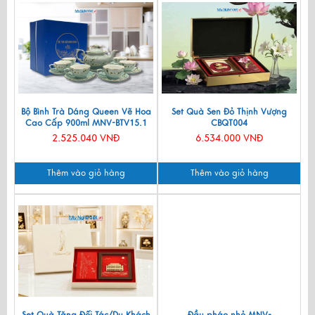
Bộ Bình Trà Dáng Queen Vẽ Hoa
Set Quà Sen Đỏ Thịnh Vượng
Cao Cấp 900ml MNV-BTV15.1
CBQT004
2.525.040 VNĐ
6.534.000 VNĐ
Thêm vào giỏ hàng
Thêm vào giỏ hàng