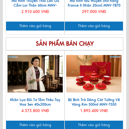
Mô Hình Thuyền Thái Lan Gỗ
Mô hình tàu thuyền chở hàng
Cẩm Lai Thân 60cm MNV-
France II (thân 20cm) MNV-TB70
TB15/60CL
2.910.600 VNĐ
297.000 VNĐ
Thêm vào giỏ hàng
Thêm vào giỏ hàng
SẢN PHẨM BÁN CHẠY
Khăn Lụa Đũi Tơ Tằm Thêu Tay
Bộ Bình Trà Dáng Cát Tường Vẽ
Hoa Sen 40x200cm
Vàng Kim 500ml MNV-TS50
KLNC40200/10
4.573.800 VNĐ
1.895.400 VNĐ
Thêm vào giỏ hàng
Thêm vào giỏ hàng