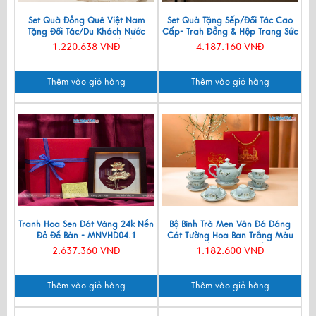
Set Quà Đồng Quê Việt Nam
Set Quà Tặng Sếp/Đối Tác Cao
Tặng Đối Tác/Du Khách Nước
Cấp- Trah Đồng & Hộp Trang Sức
Ngoài - Đĩa Sơn Mài/ Hộp
Sơn Mài CBQT004
1.220.638 VNĐ
4.187.160 VNĐ
Namecard & Đế Lót Ly Sơn Mài
CBQT002
Thêm vào giỏ hàng
Thêm vào giỏ hàng
Tranh Hoa Sen Dát Vàng 24k Nền
Bộ Bình Trà Men Vân Đá Dáng
Đỏ Để Bàn - MNVHD04.1
Cát Tường Hoa Ban Trắng Màu
Xanh Lam VBT12/8
2.637.360 VNĐ
1.182.600 VNĐ
Thêm vào giỏ hàng
Thêm vào giỏ hàng