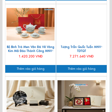
Bộ Bình Trà Men Vân Đá Vẽ Vàng
Tượng Trần Quốc Tuấn MNV-
Kim Mã Đáo Thành Công MNV-
TDTQT
BTV11
1.420.200 VNĐ
7.271.640 VNĐ
Thêm vào giỏ hàng
Thêm vào giỏ hàng