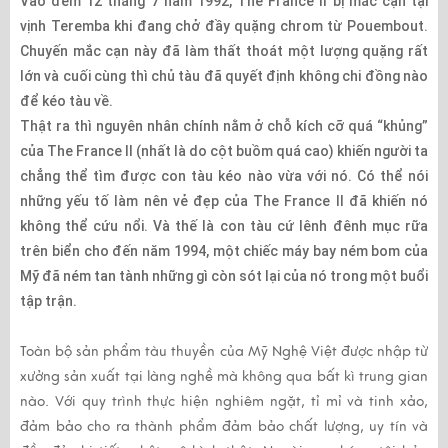
Vào đêm 12 tháng 7 năm 1992, The France II bị mắc cạn tại
vịnh Teremba khi đang chở đầy quặng chrom từ Pouembout.
Chuyến mắc cạn này đã làm thất thoát một lượng quặng rất
lớn và cuối cùng thì chủ tàu đã quyết định không chi đồng nào
để kéo tàu về.
Thật ra thì nguyên nhân chính nằm ở chỗ kích cỡ quá “khủng”
của The France II (nhất là do cột buồm quá cao) khiến người ta
chẳng thể tìm được con tàu kéo nào vừa với nó. Có thể nói
những yếu tố làm nên vẻ đẹp của The France II đã khiến nó
không thể cứu nổi. Và thế là con tàu cứ lênh đênh mục rữa
trên biển cho đến năm 1994, một chiếc máy bay ném bom của
Mỹ đã ném tan tành những gì còn sót lại của nó trong một buổi
tập trận.
Toàn bộ sản phẩm tàu thuyền của Mỹ Nghệ Việt được nhập từ
xưởng sản xuất tại làng nghề mà không qua bất kì trung gian
nào. Với quy trình thực hiện nghiêm ngặt, tỉ mỉ và tinh xảo,
đảm bảo cho ra thành phẩm đảm bảo chất lượng, uy tín và