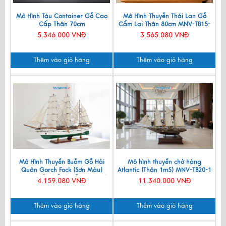
Mô Hình Tàu Container Gỗ Cao
Mô Hình Thuyền Thái Lan Gỗ
Cấp Thân 70cm
Cẩm Lai Thân 80cm MNV-TB15-
80C
5.346.000 VNĐ
3.565.080 VNĐ
Thêm vào giỏ hàng
Thêm vào giỏ hàng
Mô Hình Thuyền Buồm Gỗ Hải
Mô hình thuyền chở hàng
Quân Gorch Fock (Sơn Màu)
Atlantic (Thân 1m5) MNV-TB20-1
Hàng Xuất Khẩu | Gỗ Căm Xe |
4.159.080 VNĐ
11.340.000 VNĐ
Thân 90cm MNV-TB51
Thêm vào giỏ hàng
Thêm vào giỏ hàng