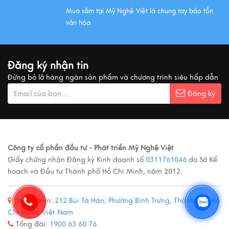
Mua sắm tại Mỹ Nghệ Việt là chung tay bảo tồn
văn hóa.
QUÀ VĂN HÓA VIỆT TẶNG KHÁCH QUỐC TẾ
Xem thêm
Đăng ký nhận tin
Đừng bỏ lỡ hàng ngàn sản phẩm và chương trình siêu hấp dẫn
MUA QUÀ GÌ KHI ĐẾN VIỆT NAM?
Đăng ký
Xem thêm
Ý nghĩa cảnh vật Tranh sơn mài
Công ty cổ phẩn đầu tư - Phát triển Mỹ Nghệ Việt
Giấy chứng nhận Đăng ký Kinh doanh số
0311761046
do Sở Kế
Xem thêm
hoạch và Đầu tư Thành phố Hồ Chí Minh, năm 2012.
Showroom:
212 Bùi Tá Hán, Phường Bình Trưng, Thành phố Hồ
Các loại tranh sơn mài nổi tiếng
Chí Minh, Việt Nam
Xem thêm
Tổng đài:
1900 63 60 76