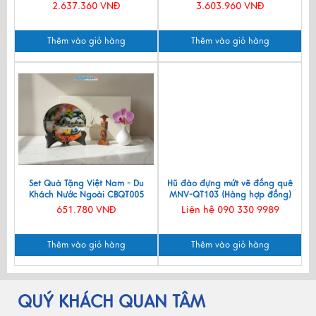
Đế Lót Ly & Cắm Bút CBQT006
2.637.360 VNĐ
3.603.960 VNĐ
Thêm vào giỏ hàng
Thêm vào giỏ hàng
Set Quà Tặng Việt Nam - Du
Hũ đào đựng mứt vẽ đồng quê
Khách Nước Ngoài CBQT005
MNV-QT103 (Hàng hợp đồng)
651.780 VNĐ
Liên hệ 090 330 9989
Thêm vào giỏ hàng
Thêm vào giỏ hàng
QUÝ KHÁCH QUAN TÂM