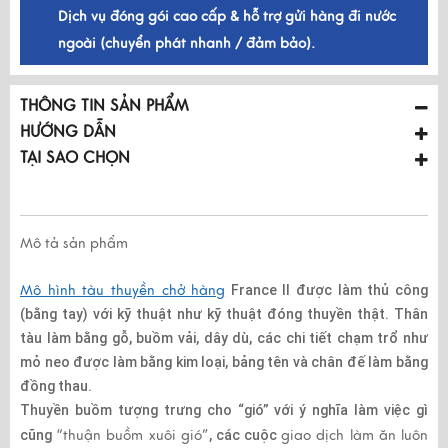
Dịch vụ đóng gói cao cấp & hỗ trợ gửi hàng đi nước
ngoài (chuyển phát nhanh / đảm bảo).
THÔNG TIN SẢN PHẨM
HƯỚNG DẪN
TẠI SAO CHỌN
Mô tả sản phẩm
Mô hình tàu thuyền chở hàng
France II được làm thủ công
(bằng tay) với kỹ thuật như kỹ thuật đóng thuyền thật. Thân
tàu làm bằng gỗ, buồm vải, dây dù, các chi tiết chạm trổ như
mỏ neo được làm bằng kim loại, bảng tên và chân đế làm bằng
đồng thau.
Thuyền buồm tượng trưng cho “gió” với ý nghĩa làm việc gì
cũng
“thuận buồm xuôi gió”
, các cuộc
giao dịch làm ăn luôn