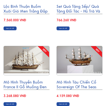
Lộc Bình Thuận Buồm
Set Quà Tặng Sếp/ Quà
Xuôi Gió Men Trắng Đắp
Tặng Đối Tác - Hũ Trà Và
Nổi H50cm LHGVH50/1
Ly Sứ Gốm Sứ Vẽ Hoa Sen
7.560.000 VNĐ
CBG001
766.260 VNĐ
Xem chi tiết
Xem chi tiết
128231
10172
Mô Hình Thuyền Buồm
Mô Hình Tàu Chiến Cổ
France II Gỗ Muồng Đen
Sovereign Of The Seas
Thân 80cm MNV-TB02/1
Gỗ Căm Xe Thân 80cm
3.268.080 VNĐ
MNV-TB14
4.159.080 VNĐ
Xem chi tiết
Xem chi tiết