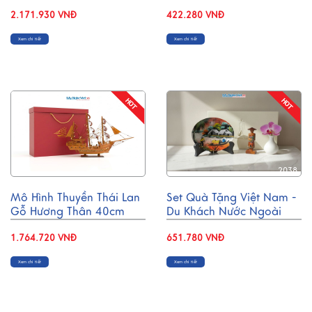
CBHSMHD2030/4
32cm MNV-TB80/32
2.171.930 VNĐ
422.280 VNĐ
Xem chi tiết
Xem chi tiết
5162
2038
Mô Hình Thuyền Thái Lan
Set Quà Tặng Việt Nam -
Gỗ Hương Thân 40cm
Du Khách Nước Ngoài
CBMNV-TB15/40H
CBQT005
1.764.720 VNĐ
651.780 VNĐ
Xem chi tiết
Xem chi tiết