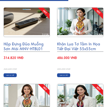
2158
584
Hộp Đựng Đũa Muỗng
Khăn Lụa Tơ Tằm In Họa
Sơn Mài MNV-HTBL01
Tiết Đại Việt 55x55cm
MNV-KLPM01-5
314.820 VNĐ
486.000 VNĐ
- 9%
- 17%
345.600 VNĐ
583.200 VNĐ
Xem chi tiết
Xem chi tiết