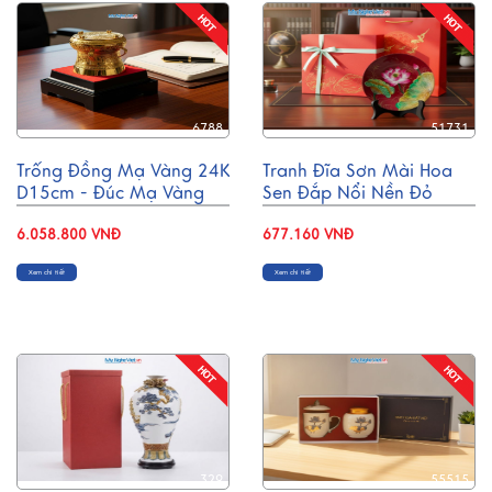
6788
51731
Trống Đồng Mạ Vàng 24K
Tranh Đĩa Sơn Mài Hoa
D15cm - Đúc Mạ Vàng
Sen Đắp Nổi Nền Đỏ
DD28-15D
D25cm TD25-3
6.058.800 VNĐ
677.160 VNĐ
Xem chi tiết
Xem chi tiết
329
55515