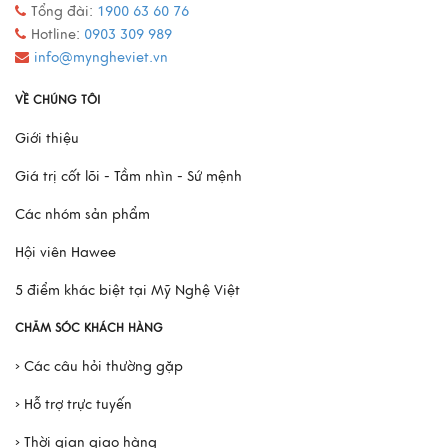
Tổng đài:
1900 63 60 76
Mô Hình Thuyền France II - Món Quà Chinh Phục Mọi
Hotline:
0903 309 989
Doanh Nhân
info@myngheviet.vn
Xem thêm
VỀ CHÚNG TÔI
Giới thiệu
Giá trị cốt lõi - Tầm nhìn - Sứ mệnh
Các nhóm sản phẩm
Hội viên Hawee
5 điểm khác biệt tại Mỹ Nghệ Việt
CHĂM SÓC KHÁCH HÀNG
› Các câu hỏi thường gặp
› Hỗ trợ trực tuyến
› Thời gian giao hàng