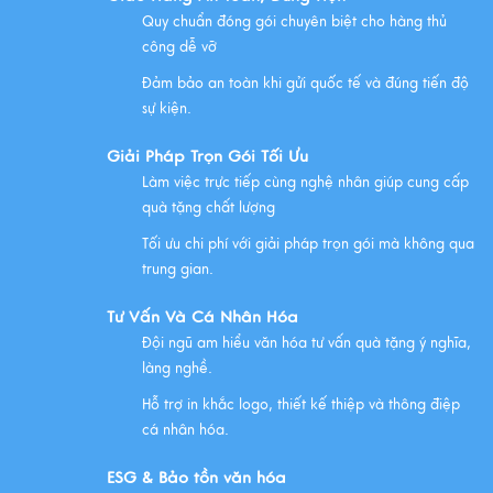
Quy chuẩn đóng gói chuyên biệt cho hàng thủ
Những Lưu Ý Khi Tặng Quà Tân Gia Nhà Mới
công dễ vỡ
Xem thêm
Đảm bảo an toàn khi gửi quốc tế và đúng tiến độ
sự kiện.
Chúc mừng chị Nguyễn Thị Nhựt Phượng - giám đốc
công ty chính thức gia nhập Hawee
Giải Pháp Trọn Gói Tối Ưu
Làm việc trực tiếp cùng nghệ nhân giúp cung cấp
Xem thêm
quà tặng chất lượng
Tối ưu chi phí với giải pháp trọn gói mà không qua
Chính Sách Quyền Riêng Tư Tại Mỹ Nghệ Việt
trung gian.
Xem thêm
Tư Vấn Và Cá Nhân Hóa
Đội ngũ am hiểu văn hóa tư vấn quà tặng ý nghĩa,
NHỮNG ĐẶC ĐIỂM CỦA HÀNG THỦ CÔNG MỸ NGHỆ
làng nghề.
Xem thêm
Hỗ trợ in khắc logo, thiết kế thiệp và thông điệp
cá nhân hóa.
QUÀ VĂN HÓA VIỆT TẶNG KHÁCH QUỐC TẾ
ESG & Bảo tồn văn hóa