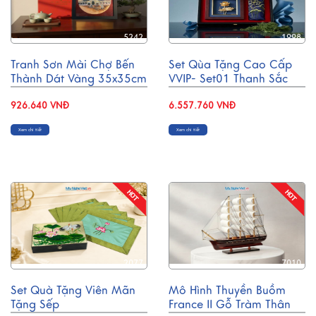
5242
1998
Tranh Sơn Mài Chợ Bến
Set Qùa Tặng Cao Cấp
Thành Dát Vàng 35x35cm
VVIP- Set01 Thanh Sắc
MNVTBL005.1
Sen Xanh
926.640 VNĐ
6.557.760 VNĐ
Xem chi tiết
Xem chi tiết
2077
7010
Set Quà Tặng Viên Mãn
Mô Hình Thuyền Buồm
Tặng Sếp
France II Gỗ Tràm Thân