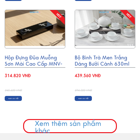
669
351
Hộp Đựng Đũa Muỗng
Bộ Bình Trà Men Trắng
Sơn Mài Cao Cấp MNV-
Dáng Bưởi Cành 630ml
HTBL01
MNV-BT001
314.820 VNĐ
439.560 VNĐ
- 9%
- 26%
345.600 VNĐ
594.000 VNĐ
Xem chi tiết
Xem chi tiết
Xem thêm sản phẩm
khác