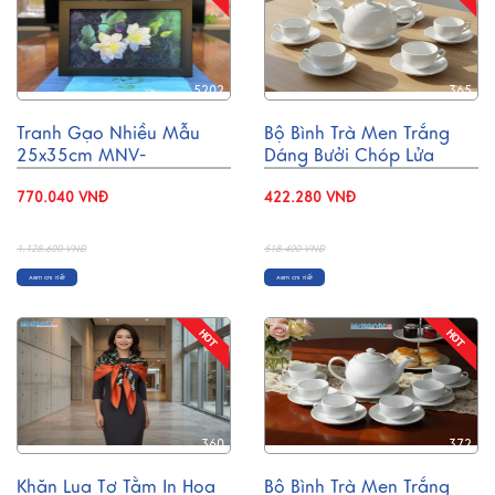
5202
365
Tranh Gạo Nhiều Mẫu
Bộ Bình Trà Men Trắng
25x35cm MNV-
Dáng Bưởi Chóp Lửa
TGAO2030
600ml BT001-2
770.040 VNĐ
422.280 VNĐ
- 32%
- 19%
1.128.600 VNĐ
518.400 VNĐ
Xem chi tiết
Xem chi tiết
360
372
Khăn Lụa Tơ Tằm In Họa
Bộ Bình Trà Men Trắng