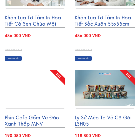
227
450
Khăn Lụa Tơ Tằm In Họa
Khăn Lụa Tơ Tằm In Họa
Tiết Cá Sen Chùa Một
Tiết Sắc Xuân 55x55cm
Cột 55x55cm MNV-
MNV-KLPM01-6
KLPM01-1
486.000 VNĐ
486.000 VNĐ
- 17%
- 17%
583.200 VNĐ
583.200 VNĐ
Xem chi tiết
Xem chi tiết
5732
3606
Phin Cafe Gốm Vẽ Đào
Ly Sứ Méo To Vẽ Cô Gái
Xanh Thấp MNV-
LSH05
CFV001-2
190.080 VNĐ
118.800 VNĐ