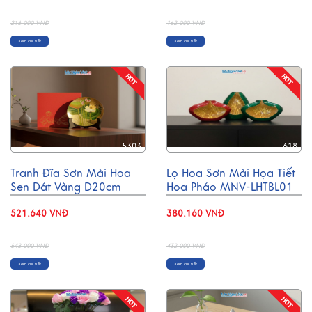
- 12%
- 27%
216.000 VNĐ
162.000 VNĐ
Xem chi tiết
Xem chi tiết
5303
618
Tranh Đĩa Sơn Mài Hoa
Lọ Hoa Sơn Mài Họa Tiết
Sen Dát Vàng D20cm
Hoa Pháo MNV-LHTBL01
TD20-3.1
521.640 VNĐ
380.160 VNĐ
- 20%
- 12%
648.000 VNĐ
432.000 VNĐ
Xem chi tiết
Xem chi tiết