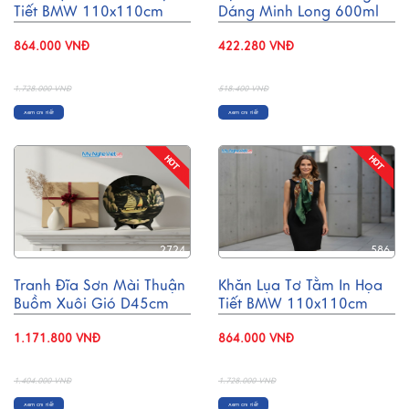
Tiết BMW 110x110cm
Dáng Minh Long 600ml
MNV-KLBL01-2
BT001-5
864.000 VNĐ
422.280 VNĐ
- 50%
- 19%
1.728.000 VNĐ
518.400 VNĐ
Xem chi tiết
Xem chi tiết
2724
586
Tranh Đĩa Sơn Mài Thuận
Khăn Lụa Tơ Tằm In Họa
Buồm Xuôi Gió D45cm
Tiết BMW 110x110cm
MNV-TD459
MNV-KLBL01-4
1.171.800 VNĐ
864.000 VNĐ
- 17%
- 50%
1.404.000 VNĐ
1.728.000 VNĐ
Xem chi tiết
Xem chi tiết