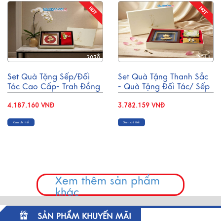
2038
2011
Set Quà Tặng Sếp/Đối
Set Quà Tặng Thanh Sắc
Tác Cao Cấp- Trah Đồng
- Quà Tặng Đối Tác/ Sếp
& Hộp Trang Sức Sơn Mài
CBQT003
CBQT004
4.187.160 VNĐ
3.782.159 VNĐ
Xem chi tiết
Xem chi tiết
Xem thêm sản phẩm
khác
SẢN PHẨM KHUYẾN MÃI