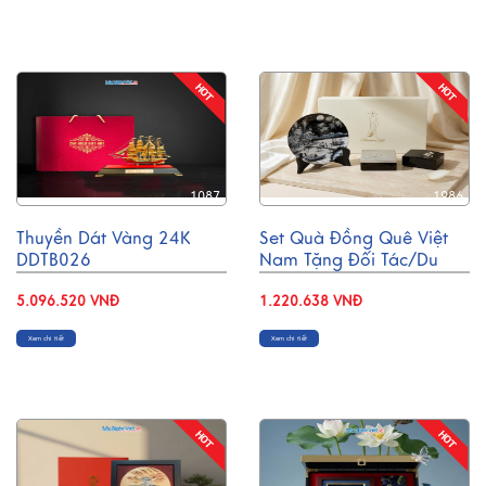
1087
1986
Thuyền Dát Vàng 24K
Set Quà Đồng Quê Việt
DDTB026
Nam Tặng Đối Tác/Du
Khách Nước Ngoài - Đĩa
5.096.520 VNĐ
Sơn Mài/ Hộp Namecard
1.220.638 VNĐ
& Đế Lót Ly Sơn Mài
Xem chi tiết
Xem chi tiết
CBQT002