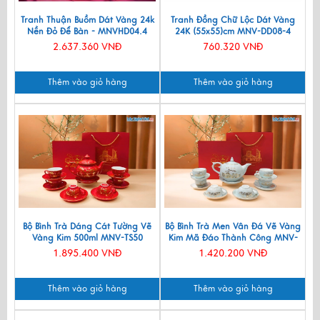
Tranh Thuận Buồm Dát Vàng 24k
Tranh Đồng Chữ Lộc Dát Vàng
Nền Đỏ Để Bàn - MNVHD04.4
24K (55x55)cm MNV-DD08-4
2.637.360 VNĐ
760.320 VNĐ
Thêm vào giỏ hàng
Thêm vào giỏ hàng
Bộ Bình Trà Dáng Cát Tường Vẽ
Bộ Bình Trà Men Vân Đá Vẽ Vàng
Vàng Kim 500ml MNV-TS50
Kim Mã Đáo Thành Công MNV-
BTV11
1.895.400 VNĐ
1.420.200 VNĐ
Thêm vào giỏ hàng
Thêm vào giỏ hàng