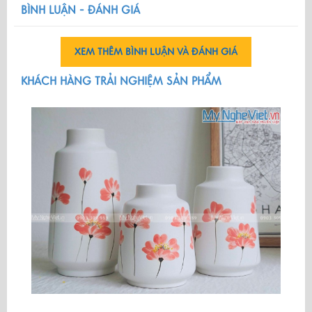
BÌNH LUẬN - ĐÁNH GIÁ
XEM THÊM BÌNH LUẬN VÀ ĐÁNH GIÁ
KHÁCH HÀNG TRẢI NGHIỆM SẢN PHẨM