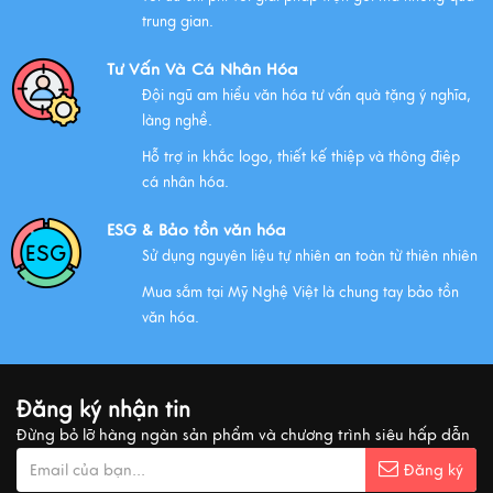
Chính Sách Quyền Riêng Tư Tại Mỹ Nghệ Việt
trung gian.
Xem thêm
Tư Vấn Và Cá Nhân Hóa
Đội ngũ am hiểu văn hóa tư vấn quà tặng ý nghĩa,
làng nghề.
NHỮNG ĐẶC ĐIỂM CỦA HÀNG THỦ CÔNG MỸ NGHỆ
Hỗ trợ in khắc logo, thiết kế thiệp và thông điệp
Xem thêm
cá nhân hóa.
ESG & Bảo tồn văn hóa
Sử dụng nguyên liệu tự nhiên an toàn từ thiên nhiên
QUÀ VĂN HÓA VIỆT TẶNG KHÁCH QUỐC TẾ
Mua sắm tại Mỹ Nghệ Việt là chung tay bảo tồn
Xem thêm
văn hóa.
MUA QUÀ GÌ KHI ĐẾN VIỆT NAM?
Đăng ký nhận tin
Xem thêm
Đừng bỏ lỡ hàng ngàn sản phẩm và chương trình siêu hấp dẫn
Đăng ký