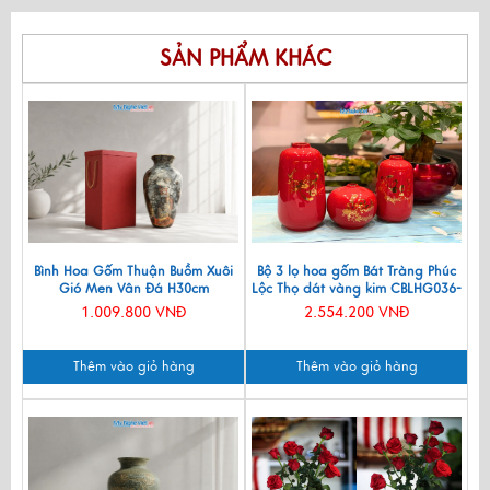
SẢN PHẨM KHÁC
Bình Hoa Gốm Thuận Buồm Xuôi
Bộ 3 lọ hoa gốm Bát Tràng Phúc
Gió Men Vân Đá H30cm
Lộc Thọ dát vàng kim CBLHG036-
LHGML01-5
2
1.009.800 VNĐ
2.554.200 VNĐ
Thêm vào giỏ hàng
Thêm vào giỏ hàng