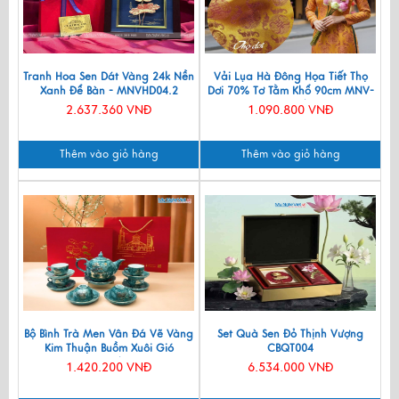
Tranh Hoa Sen Dát Vàng 24k Nền
Vải Lụa Hà Đông Họa Tiết Thọ
Xanh Để Bàn - MNVHD04.2
Dơi 70% Tơ Tằm Khổ 90cm MNV-
LTA11/1
2.637.360 VNĐ
1.090.800 VNĐ
Thêm vào giỏ hàng
Thêm vào giỏ hàng
Bộ Bình Trà Men Vân Đá Vẽ Vàng
Set Quà Sen Đỏ Thịnh Vượng
Kim Thuận Buồm Xuôi Gió
CBQT004
VBT12/14
1.420.200 VNĐ
6.534.000 VNĐ