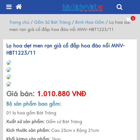
0
Trang chủ
/
Gốm Sứ Bát Tràng
/
Bình Hoa Gốm
/
Lọ hoa dẹt
men rạn giả cổ đắp hoa đào nổi MNV-HBT1223/11
Lọ hoa dẹt men rạn giả cổ đắp hoa đào nổi MNV-
HBT1223/11
Giá bán:
1.010.880 VNĐ
Bộ sản phẩm bao gồm:
01 lọ hoa gốm Bát Tràng
Xuất xứ sản phẩm:
Gốm sứ Bát Tràng
Kích thước sản phẩm:
Cao 25cm x Rộng 21cm
Khối lượng sản phẩm:
1kgs