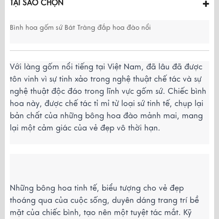
TẠI SAO CHỌN
Bình hoa gốm sứ Bát Tràng đắp hoa đào nổi
Với làng gốm nổi tiếng tại Việt Nam, đã lâu đã được 
tôn vinh vì sự tinh xảo trong nghệ thuật chế tác và sự 
nghệ thuật độc đáo trong lĩnh vực gốm sứ. Chiếc bình 
hoa này, được chế tác tỉ mỉ từ loại sứ tinh tế, chụp lại 
bản chất của những bông hoa đào mảnh mai, mang 
lại một cảm giác của vẻ đẹp vô thời hạn.
Những bông hoa tinh tế, biểu tượng cho vẻ đẹp 
thoáng qua của cuộc sống, duyên dáng trang trí bề 
mặt của chiếc bình, tạo nên một tuyệt tác mắt. Kỹ 