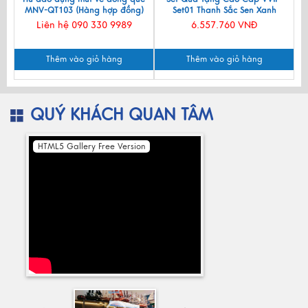
MNV-QT103 (Hàng hợp đồng)
Set01 Thanh Sắc Sen Xanh
Liên hệ 090 330 9989
6.557.760 VNĐ
Thêm vào giỏ hàng
Thêm vào giỏ hàng
QUÝ KHÁCH QUAN TÂM
HTML5 Gallery Free Version