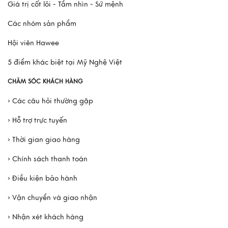
Xem thêm
Giá trị cốt lõi - Tầm nhìn - Sứ mệnh
Các nhóm sản phẩm
Hội viên Hawee
5 điểm khác biệt tại Mỹ Nghệ Việt
CHĂM SÓC KHÁCH HÀNG
› Các câu hỏi thường gặp
› Hỗ trợ trực tuyến
› Thời gian giao hàng
› Chính sách thanh toán
› Điều kiện bảo hành
› Vận chuyển và giao nhận
› Nhận xét khách hàng