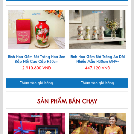
Bình Hoa Gốm Bát Tràng Hoa Sen
Bình Hoa Gốm Bát Tràng Áo Dài
Đắp Nổi Cao Cấp H30cm
Nhiều Mẫu H30cm MNV-
LHGML01-4
LHGLH03
2.910.600 VNĐ
447.120 VNĐ
Thêm vào giỏ hàng
Thêm vào giỏ hàng
SẢN PHẨM BÁN CHẠY