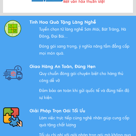
Bộ Tam Sự Là Gì ? Bộ Tam Sự Có Ý Nghĩa Như Thế Nào
Tinh Hoa Quà Tặng Làng Nghề
Trong Văn Hóa Thờ Cúng?
Tuyển chọn từ làng nghề Sơn Mài, Bát Tràng, Hà
Xem thêm
Đông, Đại Bái...
Đóng gói sang trọng, ý nghĩa nâng tầm đẳng cấp
mọi món quà.
Những Lưu Ý Khi Tặng Quà Tân Gia Nhà Mới
Giao Hàng An Toàn, Đúng Hẹn
Xem thêm
Quy chuẩn đóng gói chuyên biệt cho hàng thủ
công dễ vỡ
Đảm bảo an toàn khi gửi quốc tế và đúng tiến độ
Chúc mừng chị Nguyễn Thị Nhựt Phượng - giám đốc
sự kiện.
công ty chính thức gia nhập Hawee
Giải Pháp Trọn Gói Tối Ưu
Xem thêm
Làm việc trực tiếp cùng nghệ nhân giúp cung cấp
quà tặng chất lượng
Tối ưu chi phí với giải pháp trọn gói mà không qua