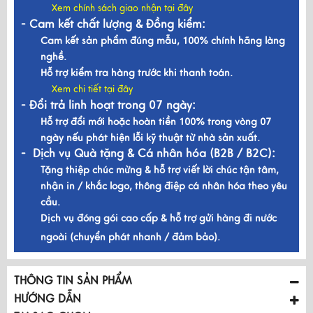
Xem chính sách giao nhận tại đây
- Cam kết chất lượng & Đồng kiểm:
Cam kết sản phẩm đúng mẫu, 100% chính hãng làng
nghề.
Hỗ trợ kiểm tra hàng trước khi thanh toán.
Xem chi tiết tại đây
- Đổi trả linh hoạt trong 07 ngày:
Hỗ trợ đổi mới hoặc hoàn tiền 100% trong vòng 07
ngày nếu phát hiện lỗi kỹ thuật từ nhà sản xuất.
- Dịch vụ Quà tặng & Cá nhân hóa (B2B / B2C):
Tặng thiệp chúc mừng & hỗ trợ viết lời chúc tận tâm,
nhận in / khắc logo, thông điệp cá nhân hóa theo yêu
cầu.
Dịch vụ đóng gói cao cấp & hỗ trợ gửi hàng đi nước
ngoài (chuyển phát nhanh / đảm bảo).
THÔNG TIN SẢN PHẨM
HƯỚNG DẪN