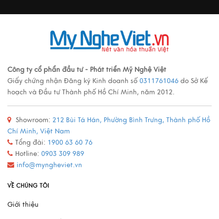
Ý nghĩa cảnh vật Tranh sơn mài
Xem thêm
Các loại tranh sơn mài nổi tiếng
Công ty cổ phẩn đầu tư - Phát triển Mỹ Nghệ Việt
Giấy chứng nhận Đăng ký Kinh doanh số
0311761046
do Sở Kế
Xem thêm
hoạch và Đầu tư Thành phố Hồ Chí Minh, năm 2012.
Showroom:
212 Bùi Tá Hán, Phường Bình Trưng, Thành phố Hồ
Quy trình sản xuất đồ đồng
Chí Minh, Việt Nam
Xem thêm
Tổng đài:
1900 63 60 76
Hotline:
0903 309 989
info@myngheviet.vn
Mô Hình Thuyền France II - Món Quà Chinh Phục Mọi
VỀ CHÚNG TÔI
Doanh Nhân
Giới thiệu