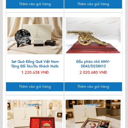
Thêm vào giỏ hàng
Thêm vào giỏ hàng
Set Quà Đồng Quê Việt Nam
Đầu pháo nhỏ MNV-
Tặng Đối Tác/Du Khách Nước
DD42/D25XH13
Ngoài - Đĩa Sơn Mài/ Hộp
1.220.638 VNĐ
2.020.680 VNĐ
Namecard & Đế Lót Ly Sơn Mài
CBQT002
Thêm vào giỏ hàng
Thêm vào giỏ hàng