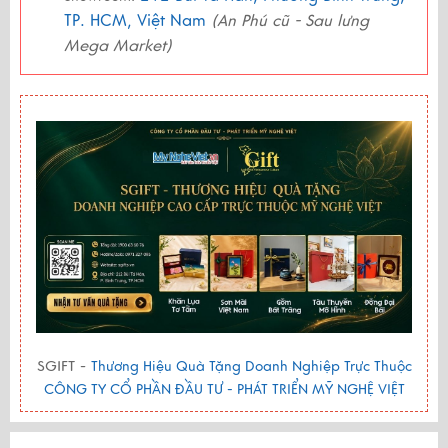
TP. HCM, Việt Nam
(An Phú cũ - Sau lưng
Mega Market)
SGIFT -
Thương Hiệu Quà Tặng Doanh Nghiệp Trực Thuộc
CÔNG TY CỔ PHẦN ĐẦU TƯ - PHÁT TRIỂN MỸ NGHỆ VIỆT