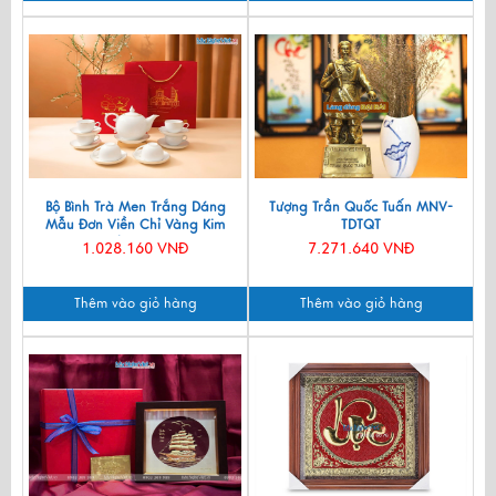
Bộ Bình Trà Men Trắng Dáng
Tượng Trần Quốc Tuấn MNV-
Mẫu Đơn Viền Chỉ Vàng Kim
TDTQT
550ml BT001-7.2
1.028.160 VNĐ
7.271.640 VNĐ
Thêm vào giỏ hàng
Thêm vào giỏ hàng