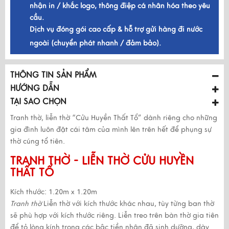
nhận in / khắc logo, thông điệp cá nhân hóa theo yêu
cầu.
Dịch vụ đóng gói cao cấp & hỗ trợ gửi hàng đi nước
ngoài (chuyển phát nhanh / đảm bảo).
THÔNG TIN SẢN PHẨM
HƯỚNG DẪN
TẠI SAO CHỌN
Tranh thờ, liễn thờ “Cửu Huyền Thất Tổ” dành riêng cho những
gia đình luôn đặt cái tâm của mình lên trên hết để phụng sự
thờ cúng tổ tiên.
TRANH THỜ - LIỄN THỜ CỬU HUYỀN
THẤT TỔ
Kích thước: 1.20m x 1.20m
Tranh thờ
Liễn thờ với kích thước khác nhau, tùy từng ban thờ
sẽ phù hợp với kích thước riêng. Liễn treo trên bàn thờ gia tiên
để tỏ lòng kính trọng các bậc tiền nhân đã sinh dưỡng, dày