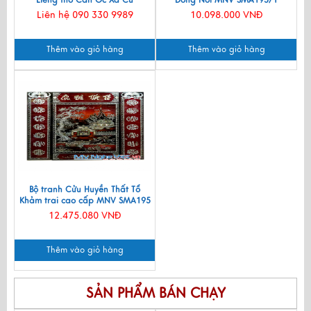
Liễng thờ Cẩn Ốc Xà Cừ
Đồng Nổi MNV SMA195/1
1.26mx1.26m
Liên hệ 090 330 9989
10.098.000 VNĐ
Thêm vào giỏ hàng
Thêm vào giỏ hàng
Bộ tranh Cửu Huyền Thất Tổ
Khảm trai cao cấp MNV SMA195
12.475.080 VNĐ
Thêm vào giỏ hàng
SẢN PHẨM BÁN CHẠY