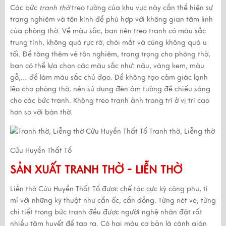
Các bức
tranh thờ
treo tường của khu vực này cần thể hiện sự
trang nghiêm và tôn kính để phù hợp với không gian tâm linh
của phòng thờ. Về màu sắc, bạn nên treo tranh có màu sắc
trung tính, không quá rực rỡ, chói mắt và cũng không quá u
tối. Để tăng thêm vẻ tôn nghiêm, trang trọng cho phòng thờ,
bạn có thể lựa chọn các màu sắc như: nâu, vàng kem, màu
gỗ,… để làm màu sắc chủ đạo. Để không tạo cảm giác lạnh
lẽo cho phòng thờ, nên sử dụng đèn âm tường để chiếu sáng
cho các bức tranh. Không treo tranh ảnh trang trí ở vị trí cao
hơn so với bàn thờ.
Tranh thờ, Liễng thờ
Cửu Huyền Thất Tổ
SẢN XUẤT TRANH THỜ - LIỄN THỜ
Liễn thờ Cửu Huyền Thất Tổ được chế tác cực kỳ công phu, tỉ
mỉ với những kỹ thuật như cẩn ốc, cẩn đồng. Từng nét vẽ, từng
chi tiết trong bức tranh đều được người nghệ nhân đặt rất
nhiều tâm huyết để tạo ra. Có hai màu cơ bản là cánh gián