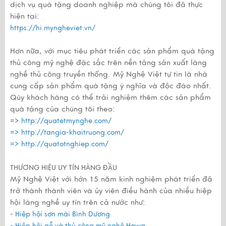
dịch vụ quà tặng doanh nghiệp mà chúng tôi đã thực
hiện tại:
https://hi.myngheviet.vn/
Hơn nữa, với mục tiêu phát triển các sản phẩm quà tặng
thủ công mỹ nghệ đặc sắc trên nền tảng sản xuất làng
nghề thủ công truyền thống. Mỹ Nghệ Việt tự tin là nhà
cung cấp sản phẩm quà tặng ý nghĩa và độc đáo nhất.
Qúy khách hàng có thể trải nghiệm thêm các sản phẩm
quà tặng của chúng tôi theo:
=>
http://quatetmynghe.com/
=>
http://tangia-khaitruong.com/
=>
http://quatotnghiep.com/
THƯƠNG HIỆU UY TÍN HÀNG ĐẦU
Mỹ Nghệ Việt với hớn 15 năm kinh nghiệm phát triển đã
trở thành thành viên và ủy viên điều hành của nhiều hiệp
hội làng nghề uy tín trên cả nước như:
- Hiệp hội sơn mài Bình Dương
- Hiệp hội gỗ và thủ công mỹ nghệ Hawa