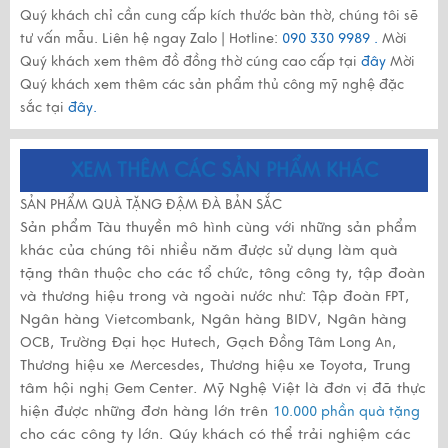
Quý khách chỉ cần cung cấp kích thước bàn thờ, chúng tôi sẽ
tư vấn mẫu. Liên hệ ngay Zalo | Hotline:
090 330 9989 .
Mời
Quý khách xem thêm đồ đồng thờ cúng cao cấp tại
đây
Mời
Quý khách xem thêm các sản phẩm thủ công mỹ nghệ đặc
sắc tại
đây.
XEM THÊM CÁC SẢN PHẨM KHÁC
SẢN PHẨM QUÀ TẶNG ĐẬM ĐÀ BẢN SẮC
Sản phẩm Tàu thuyền mô hình cùng với những sản phẩm
khác của chúng tôi nhiều năm được sử dụng làm quà
tặng thân thuộc cho các tổ chức, tông công ty, tập đoàn
và thương hiệu trong và ngoài nước như: Tập đoàn
,
FPT
Ngân hàng
, Ngân hàng
, Ngân hàng
Vietcombank
BIDV
, Trường Đại học
, Gạch
,
OCB
Hutech
Đồng Tâm Long An
Thương hiệu xe
, Thương hiệu xe
, Trung
Mercesdes
Toyota
tâm hội nghị
. Mỹ Nghệ Việt là đơn vị đã thực
Gem Center
hiện được những đơn hàng lớn trên
10.000 phần quà tặng
cho các công ty lớn. Qúy khách có thể trải nghiệm các