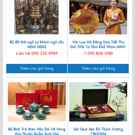
Bộ đồ thờ ngũ sự khảm ngũ sắc
Vải Lụa Hà Đông Họa Tiết Thọ
MNV-DD02
Dơi 70% Tơ Tằm Khổ 90cm MNV-
LTA11/1
Liên hệ 090 330 9989
1.090.800 VNĐ
Thêm vào giỏ hàng
Thêm vào giỏ hàng
Bộ Bình Trà Men Vân Đá Vẽ Vàng
Set Quà Sen Đỏ Thịnh Vượng
Kim Thuận Buồm Xuôi Gió
CBQT004