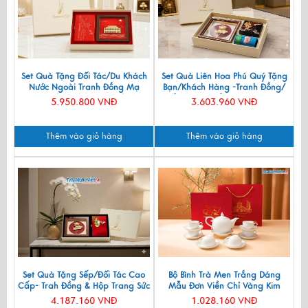
Set Quà Tặng Đối Tác/Du Khách
Set Quà Liên Hoa Phú Quý Tặng
Nước Ngoài Tranh Đồng Mạ
Bạn/Khách Hàng -Tranh Đồng/
Vàng 24k & Hộp Trang Sức Sơn
Đế Lót Ly & Cắm Bút CBQT006
5.950.800 VNĐ
3.603.960 VNĐ
Mài CBQT006/2
Thêm vào giỏ hàng
Thêm vào giỏ hàng
Set Quà Tặng Sếp/Đối Tác Cao
Bộ Bình Trà Men Trắng Dáng
Cấp- Trah Đồng & Hộp Trang Sức
Mẫu Đơn Viền Chỉ Vàng Kim
Sơn Mài CBQT004
550ml BT001-7.2
4.187.160 VNĐ
1.028.160 VNĐ