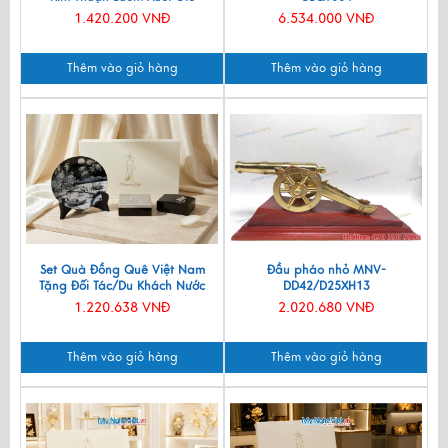
VBT12/14
1.420.200 VNĐ
6.534.000 VNĐ
Thêm vào giỏ hàng
Thêm vào giỏ hàng
Set Quà Đồng Quê Việt Nam
Đầu pháo nhỏ MNV-
Tặng Đối Tác/Du Khách Nước
DD42/D25XH13
Ngoài - Đĩa Sơn Mài/ Hộp
1.220.638 VNĐ
2.020.680 VNĐ
Namecard & Đế Lót Ly Sơn Mài
CBQT002
Thêm vào giỏ hàng
Thêm vào giỏ hàng