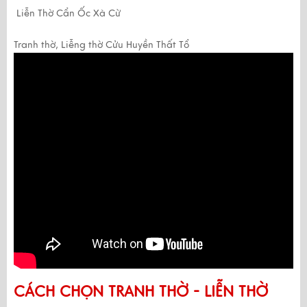
Liễn Thờ Cẩn Ốc Xà Cừ
Tranh thờ, Liễng thờ Cửu Huyền Thất Tổ
CÁCH CHỌN TRANH THỜ - LIỄN THỜ