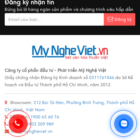
Đăng ký nhận tin
Xem thêm
Đừng bỏ lỡ hàng ngàn sản phẩm và chương trình siêu hấp dẫn
Đăng ký
Ý nghĩa cảnh vật Tranh sơn mài
Xem thêm
Các loại tranh sơn mài nổi tiếng
Công ty cổ phẩn đầu tư - Phát triển Mỹ Nghệ Việt
Giấy chứng nhận Đăng ký Kinh doanh số
0311761046
do Sở Kế
Xem thêm
hoạch và Đầu tư Thành phố Hồ Chí Minh, năm 2012.
Showroom:
212 Bùi Tá Hán, Phường Bình Trưng, Thành phố Hồ
Quy trình sản xuất đồ đồng
Chí Minh, Việt Nam
Xem thêm
Tổng đài:
1900 63 60 76
Hotline:
0903 309 989
info@myngheviet.vn