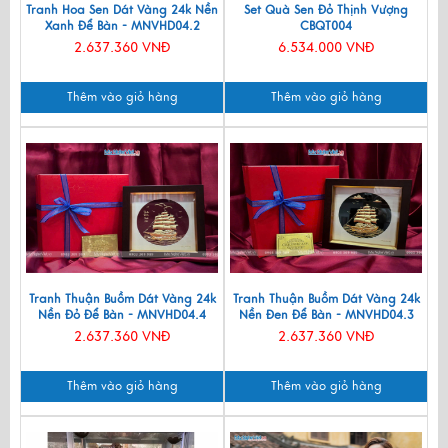
Tranh Hoa Sen Dát Vàng 24k Nền
Set Quà Sen Đỏ Thịnh Vượng
Xanh Để Bàn - MNVHD04.2
CBQT004
2.637.360 VNĐ
6.534.000 VNĐ
Thêm vào giỏ hàng
Thêm vào giỏ hàng
Tranh Thuận Buồm Dát Vàng 24k
Tranh Thuận Buồm Dát Vàng 24k
Nền Đỏ Để Bàn - MNVHD04.4
Nền Đen Để Bàn - MNVHD04.3
2.637.360 VNĐ
2.637.360 VNĐ
Thêm vào giỏ hàng
Thêm vào giỏ hàng