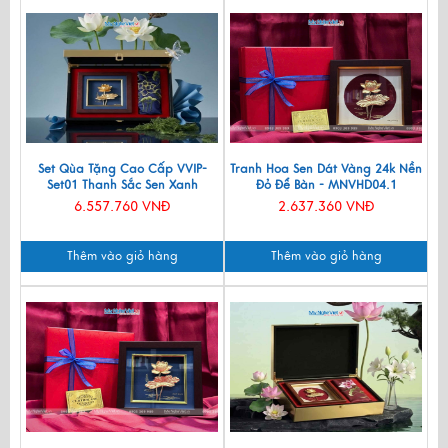
Set Qùa Tặng Cao Cấp VVIP-
Tranh Hoa Sen Dát Vàng 24k Nền
Set01 Thanh Sắc Sen Xanh
Đỏ Để Bàn - MNVHD04.1
6.557.760 VNĐ
2.637.360 VNĐ
Thêm vào giỏ hàng
Thêm vào giỏ hàng