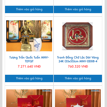
Thêm vào giỏ hàng
Thêm vào giỏ hàng
Tượng Trần Quốc Tuấn MNV-
Tranh Đồng Chữ Lộc Dát Vàng
TDTQT
24K (55x55)cm MNV-DD08-4
7.271.640 VNĐ
760.320 VNĐ
Thêm vào giỏ hàng
Thêm vào giỏ hàng