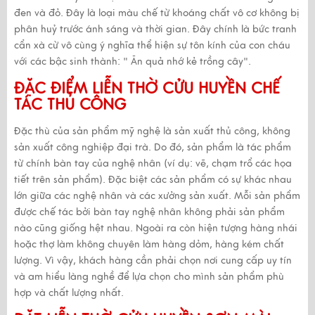
đen và đỏ. Đây là loại màu chế từ khoáng chất vô cơ không bị
phân huỷ trước ánh sáng và thời gian. Đây chính là bức tranh
cẩn xà cừ vô cùng ý nghĩa thể hiện sự tôn kính của con cháu
với các bậc sinh thành: " Ăn quả nhớ kẻ trồng cây".
ĐẶC ĐIỂM LIỄN THỜ CỬU HUYỀN CHẾ
TÁC THỦ CÔNG
Đặc thù của sản phẩm mỹ nghệ là sản xuất thủ công, không
sản xuất công nghiệp đại trà. Do đó, sản phẩm là tác phẩm
từ chính bàn tay của nghệ nhân (ví dụ: vẽ, chạm trổ các họa
tiết trên sản phẩm). Đặc biệt các sản phẩm có sự khác nhau
lớn giữa các nghệ nhân và các xưởng sản xuất. Mỗi sản phẩm
được chế tác bởi bàn tay nghệ nhân không phải sản phẩm
nào cũng giống hệt nhau. Ngoài ra còn hiện tượng hàng nhái
hoặc thợ làm không chuyên làm hàng dỏm, hàng kém chất
lượng. Vì vậy, khách hàng cần phải chọn nơi cung cấp uy tín
và am hiểu làng nghề để lựa chọn cho mình sản phẩm phù
hợp và chất lượng nhất.