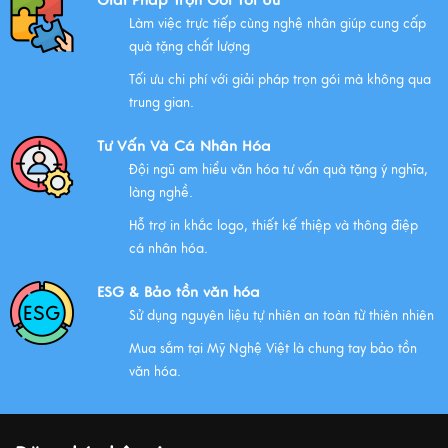
Giải Pháp Trọn Gói Tối Ưu
Xem thêm
Làm việc trực tiếp cùng nghệ nhân giúp cung cấp
quà tặng chất lượng
Tối ưu chi phí với giải pháp trọn gói mà không qua
Chính Sách Quyền Riêng Tư Tại Mỹ Nghệ Việt
trung gian.
Xem thêm
Tư Vấn Và Cá Nhân Hóa
Đội ngũ am hiểu văn hóa tư vấn quà tặng ý nghĩa,
làng nghề.
NHỮNG ĐẶC ĐIỂM CỦA HÀNG THỦ CÔNG MỸ NGHỆ
Hỗ trợ in khắc logo, thiết kế thiệp và thông điệp
Xem thêm
cá nhân hóa.
ESG & Bảo tồn văn hóa
Sử dụng nguyên liệu tự nhiên an toàn từ thiên nhiên
QUÀ VĂN HÓA VIỆT TẶNG KHÁCH QUỐC TẾ
Mua sắm tại Mỹ Nghệ Việt là chung tay bảo tồn
Xem thêm
văn hóa.
MUA QUÀ GÌ KHI ĐẾN VIỆT NAM?