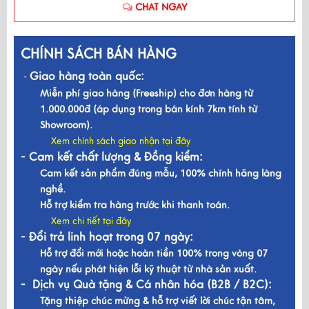
CHAT NGAY
CHÍNH SÁCH BÁN HÀNG
Giao hàng toàn quốc:
-
Miễn phí giao hàng (Freeship) cho đơn hàng từ
1.000.000đ (áp dụng trong bán kính 7km tính từ
Showroom).
Xem chính sách giao nhận tại đây
- Cam kết chất lượng & Đồng kiểm:
Cam kết sản phẩm đúng mẫu, 100% chính hãng làng
nghề.
Hỗ trợ kiểm tra hàng trước khi thanh toán.
Xem chi tiết tại đây
- Đổi trả linh hoạt trong 07 ngày:
Hỗ trợ đổi mới hoặc hoàn tiền 100% trong vòng 07
ngày nếu phát hiện lỗi kỹ thuật từ nhà sản xuất.
- Dịch vụ Quà tặng & Cá nhân hóa (B2B / B2C):
Tặng thiệp chúc mừng & hỗ trợ viết lời chúc tận tâm,