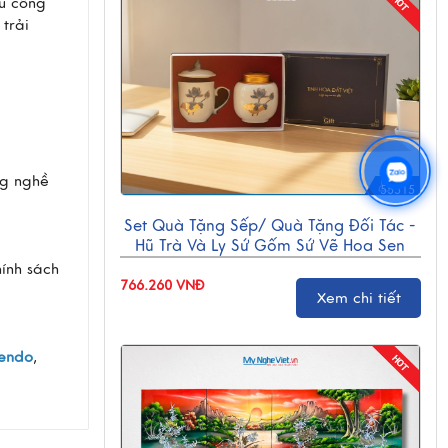
hủ công
trải
ng nghề
55515
Set Quà Tặng Sếp/ Quà Tặng Đối Tác -
Hũ Trà Và Ly Sứ Gốm Sứ Vẽ Hoa Sen
CBG001
ính sách
766.260 VNĐ
Xem chi tiết
endo
,