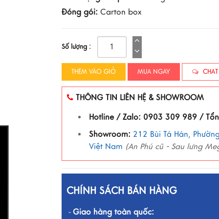
Đóng gói:
Carton box
Số lượng :
THÊM VÀO GIỎ
MUA NGAY
CHAT
THÔNG TIN LIÊN HỆ & SHOWROOM
Hotline / Zalo: 0903 309 989 / Tổ
Showroom:
212 Bùi Tá Hán, Phường
Việt Nam
(An Phú cũ - Sau lưng Me
CHÍNH SÁCH BÁN HÀNG
Giao hàng toàn quốc:
-