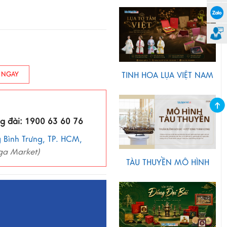
TINH HOA LỤA VIỆT NAM
 NGAY
ng đài: 1900 63 60 76
 Bình Trưng, TP. HCM,
ga Market)
TÀU THUYỀN MÔ HÌNH