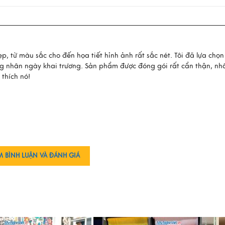
p, từ màu sắc cho đến họa tiết hỉnh ảnh rất sắc nét. Tôi đã lựa chọ
ng nhân ngày khai trương. Sản phẩm được đóng gói rất cẩn thận, nhâ
 thích nó!
M BÌNH LUẬN VÀ ĐÁNH GIÁ