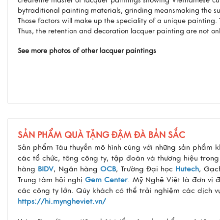
createthe master of lacquer paintings showing Vietnamese cu
bytraditional painting materials, grinding meansmaking the su
Those factors will make up the speciality of a unique painting.
Thus, the retention and decoration lacquer painting are not on
See more photos of other lacquer paintings
SẢN PHẨM QUÀ TẶNG ĐẬM ĐÀ BẢN SẮC
Sản phẩm Tàu thuyền mô hình cùng với những sản phẩm k
các tổ chức, tông công ty, tập đoàn và thương hiệu tron
hàng
BIDV
, Ngân hàng
OCB
, Trường Đại học
Hutech
, Gạ
Trung tâm hội nghị
Gem Center
. Mỹ Nghệ Việt là đơn vị 
các công ty lớn. Qúy khách có thể trải nghiệm các dịch 
https://hi.myngheviet.vn/