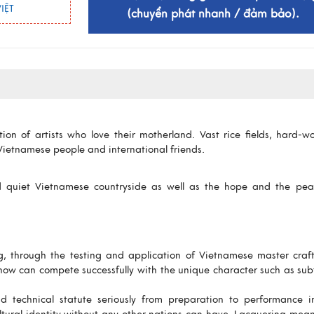
IỆT
(chuyển phát nhanh / đảm bảo).
on of artists who love their motherland. Vast rice fields, hard-w
 Vietnamese people and international friends.
d quiet Vietnamese countryside as well as the hope and the pea
g, through the testing and application of Vietnamese master cra
ow can compete successfully with the unique character such as subt
 technical statute seriously from preparation to performance i