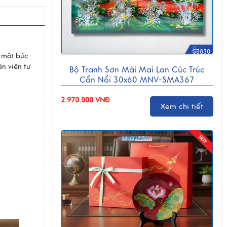
53830
n một bức
n viên tư
Bộ Tranh Sơn Mài Mai Lan Cúc Trúc
Cẩn Nổi 30x60 MNV-SMA367
2.970.000 VNĐ
Xem chi tiết