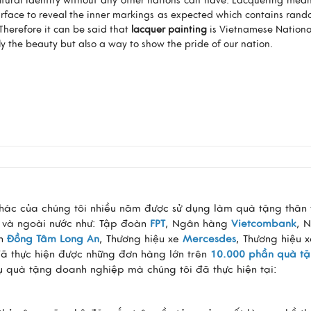
ltural identity without any other nations can have. Lacquering mea
rface to reveal the inner markings as expected which contains rand
 Therefore it can be said that
lacquer painting
is Vietnamese National
ly the beauty but also a way to show the pride of our nation.
hác của chúng tôi nhiều năm được sử dụng làm quà tặng thân 
g và ngoài nước như: Tập đoàn
FPT
, Ngân hàng
Vietcombank
, 
ch
Đồng Tâm Long An
, Thương hiệu xe
Mercesdes
, Thương hiệu 
đã thực hiện được những đơn hàng lớn trên
10.000 phần quà t
vụ quà tặng doanh nghiệp mà chúng tôi đã thực hiện tại: