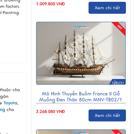
ns drawing
1.009.800 VNĐ
om factors.
Xem chi tiết
 Painting.
128231
thuộc cho
Mô Hình Thuyền Buồm France II Gỗ
Ngân
Muồng Đen Thân 80cm MNV-TB02/1
xe
Toyota
,
ặng
cho
3.268.080 VNĐ
Xem chi tiết