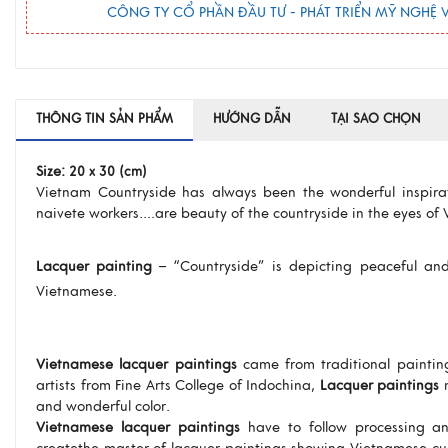
CÔNG TY CỔ PHẦN ĐẦU TƯ - PHÁT TRIỂN MỸ NGHỆ V
THÔNG TIN SẢN PHẨM
HƯỚNG DẪN
TẠI SAO CHỌN
Size:
20 x 30 (cm)
Vietnam Countryside has always been the wonderful inspirati
naivete workers....are beauty of the countryside in the eyes of
Lacquer painting
– “Countryside” is depicting peaceful an
Vietnamese.
Vietnamese lacquer paintings
came from traditional paintin
artists from Fine Arts College of Indochina,
Lacquer paintings
n
and wonderful color.
Vietnamese lacquer paintings
have to follow processing and