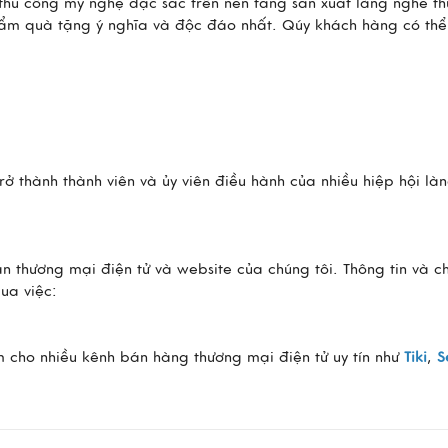
thủ công mỹ nghệ đặc sắc trên nền tảng sản xuất làng nghề t
hẩm quà tặng ý nghĩa và độc đáo nhất. Qúy khách hàng có thể 
ở thành thành viên và ủy viên điều hành của nhiều hiệp hội là
thương mại điện tử và website của chúng tôi. Thông tin và ch
ua việc:
 cho nhiều kênh bán hàng thương mại điện tử uy tín như
Tiki
,
S