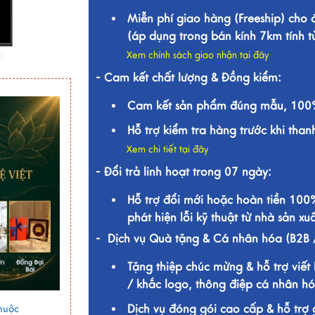
Miễn phí giao hàng (Freeship) cho
(áp dụng trong bán kính 7km tính 
Xem chính sách giao nhận tại đây
- Cam kết chất lượng & Đồng kiểm:
Cam kết sản phẩm đúng mẫu, 100%
Hỗ trợ kiểm tra hàng trước khi than
Xem chi tiết tại đây
- Đổi trả linh hoạt trong 07 ngày:
Hỗ trợ đổi mới hoặc hoàn tiền 100
phát hiện lỗi kỹ thuật từ nhà sản xuấ
- Dịch vụ Quà tặng & Cá nhân hóa (B2B 
Tặng thiệp chúc mừng & hỗ trợ viết 
/ khắc logo, thông điệp cá nhân hó
Dịch vụ đóng gói cao cấp & hỗ trợ 
huộc