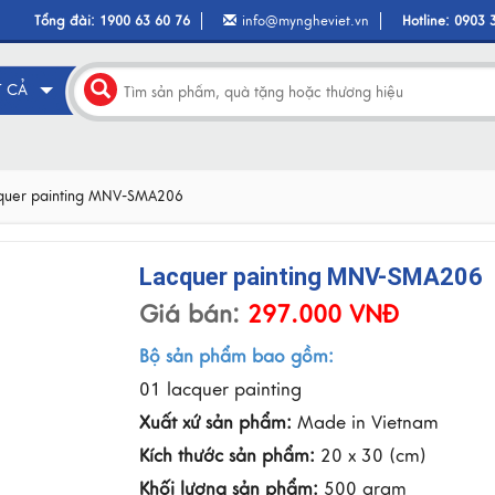
Tổng đài:
1900 63 60 76
info@myngheviet.vn
Hotline:
0903 
T CẢ
quer painting MNV-SMA206
Lacquer painting MNV-SMA206
Giá bán:
297.000 VNĐ
Bộ sản phẩm bao gồm:
01 lacquer painting
Xuất xứ sản phẩm:
Made in Vietnam
Kích thước sản phẩm:
20 x 30 (cm)
Khối lượng sản phẩm:
500 gram