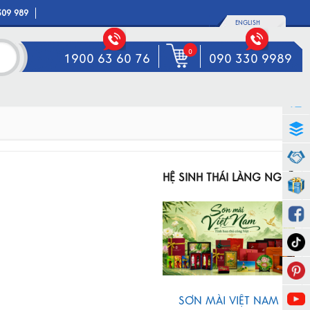
309 989
ENGLISH
0
1900 63 60 76
090 330 9989
HỆ SINH THÁI LÀNG NGHỀ
SƠN MÀI VIỆT NAM