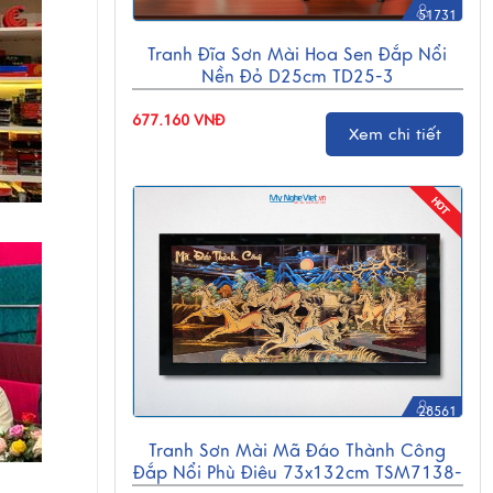
51731
Tranh Đĩa Sơn Mài Hoa Sen Đắp Nổi
Nền Đỏ D25cm TD25-3
677.160 VNĐ
Xem chi tiết
28561
Tranh Sơn Mài Mã Đáo Thành Công
Đắp Nổi Phù Điêu 73x132cm TSM7138-