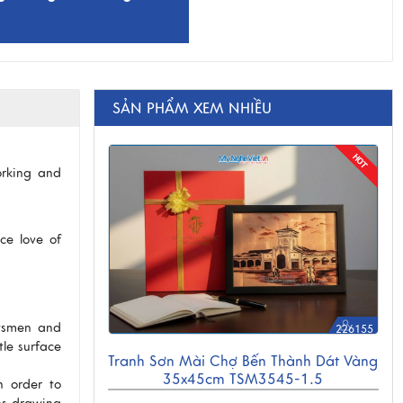
SẢN PHẨM XEM NHIỀU
orking and
ce love of
ftsmen and
226155
le surface
Tranh Sơn Mài Chợ Bến Thành Dát Vàng
35x45cm TSM3545-1.5
n order to