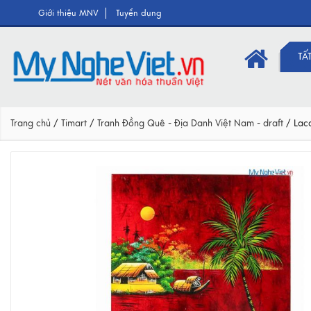
Giới thiệu MNV
Tuyển dụng
TẤ
Trang chủ
/
Timart
/
Tranh Đồng Quê - Địa Danh Việt Nam - draft
/
Lac