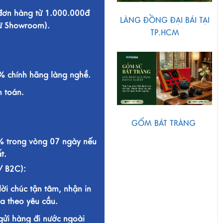
 đơn hàng từ 1.000.000đ
LÀNG ĐỒNG ĐẠI BÁI TẠI
từ Showroom).
TP.HCM
 chính hãng làng nghề.
h toán.
GỐM BÁT TRÀNG
% trong vòng 07 ngày nếu
t.
/ B2C):
lời chúc tận tâm, nhận in
a theo yêu cầu.
gửi hàng đi nước ngoài