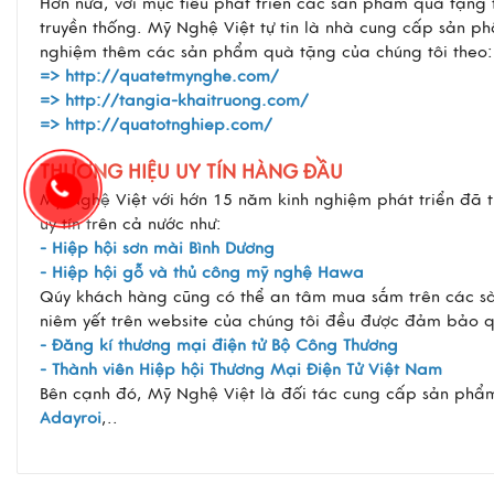
Hơn nữa, với mục tiêu phát triển các sản phẩm quà tặng 
truyền thống. Mỹ Nghệ Việt tự tin là nhà cung cấp sản p
nghiệm thêm các sản phẩm quà tặng của chúng tôi theo:
=>
http://quatetmynghe.com/
=>
http://tangia-khaitruong.com/
=>
http://quatotnghiep.com/
THƯƠNG HIỆU UY TÍN HÀNG ĐẦU
Mỹ Nghệ Việt với hớn 15 năm kinh nghiệm phát triển đã tr
uy tín trên cả nước như:
- Hiệp hội sơn mài Bình Dương
- Hiệp hội gỗ và thủ công mỹ nghệ Hawa
Qúy khách hàng cũng có thể an tâm mua sắm trên các sàn 
niêm yết trên website của chúng tôi đều được đảm bảo q
- Đăng kí thương mại điện tử Bộ Công Thương
- Thành viên Hiệp hội Thương Mại Điện Tử Việt Nam
Bên cạnh đó, Mỹ Nghệ Việt là đối tác cung cấp sản phẩm
Adayroi
,..