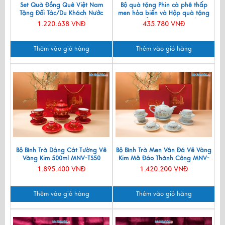
Set Quà Đồng Quê Việt Nam
Bộ quà tặng Phin cà phê thấp
Tặng Đối Tác/Du Khách Nước
men hỏa biến và Hộp quà tặng
Ngoài - Đĩa Sơn Mài/ Hộp
cao cấp MNV-CFVH03/2
1.220.638 VNĐ
435.780 VNĐ
Namecard & Đế Lót Ly Sơn Mài
CBQT002
Thêm vào giỏ hàng
Thêm vào giỏ hàng
Bộ Bình Trà Dáng Cát Tường Vẽ
Bộ Bình Trà Men Vân Đá Vẽ Vàng
Vàng Kim 500ml MNV-TS50
Kim Mã Đáo Thành Công MNV-
BTV11
1.895.400 VNĐ
1.420.200 VNĐ
Thêm vào giỏ hàng
Thêm vào giỏ hàng