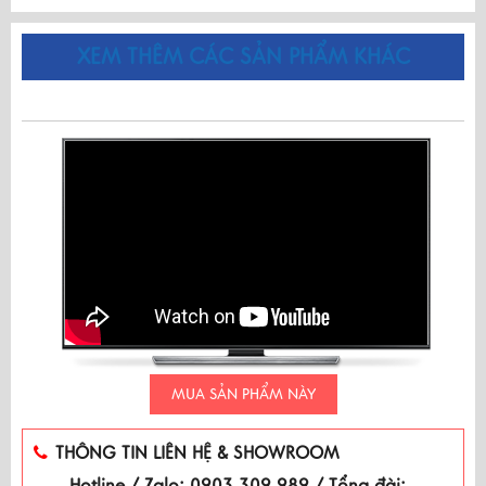
XEM THÊM CÁC SẢN PHẨM KHÁC
MUA SẢN PHẨM NÀY
THÔNG TIN LIÊN HỆ & SHOWROOM
Hotline / Zalo: 0903 309 989 / Tổng đài: