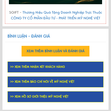
SGIFT -
Thương Hiệu Quà Tặng Doanh Nghiệp Trực Thuộc
CÔNG TY CỔ PHẦN ĐẦU TƯ - PHÁT TRIỂN MỸ NGHỆ VIỆT
BÌNH LUẬN - ĐÁNH GIÁ
XEM THÊM BÌNH LUẬN VÀ ĐÁNH GIÁ
>> XEM THÊM NHẬN XÉT KHÁCH HÀNG
>> XEM THÊM BÁO CHÍ NÓI VỀ MỸ NGHỆ VIỆT
>> XEM HỒ SƠ GIỚI THIỆU MỸ NGHỆ VIỆT