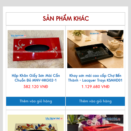
SẢN PHẨM KHÁC
Hộp Khăn Giấy Sơn Mài Cẩn
Khay sơn mài cao cấp Chợ Bến
Chuồn Đỏ MNV-HKG02-1
Thành - Lacquer Trays KSMHD01
582.120 VNĐ
1.129.680 VNĐ
Thêm vào giỏ hàng
Thêm vào giỏ hàng