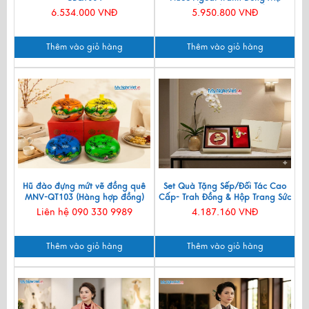
Vàng 24k & Hộp Trang Sức Sơn
6.534.000 VNĐ
5.950.800 VNĐ
Mài CBQT006/2
Thêm vào giỏ hàng
Thêm vào giỏ hàng
Hũ đào đựng mứt vẽ đồng quê
Set Quà Tặng Sếp/Đối Tác Cao
MNV-QT103 (Hàng hợp đồng)
Cấp- Trah Đồng & Hộp Trang Sức
Sơn Mài CBQT004
Liên hệ 090 330 9989
4.187.160 VNĐ
Thêm vào giỏ hàng
Thêm vào giỏ hàng