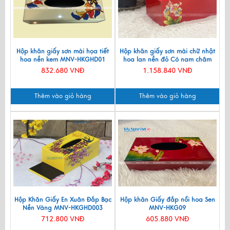
Hộp khăn giấy sơn mài họa tiết
Hộp khăn giấy sơn mài chữ nhật
hoa nền kem MNV-HKGHD01
hoa lan nền đỏ Có nam châm
MNV-HKGTB04
832.680 VNĐ
1.158.840 VNĐ
Thêm vào giỏ hàng
Thêm vào giỏ hàng
Hộp Khăn Giấy En Xuân Đắp Bạc
Hộp khăn Giấy đắp nổi hoa Sen
Nền Vàng MNV-HKGHD003
MNV-HKG09
712.800 VNĐ
605.880 VNĐ