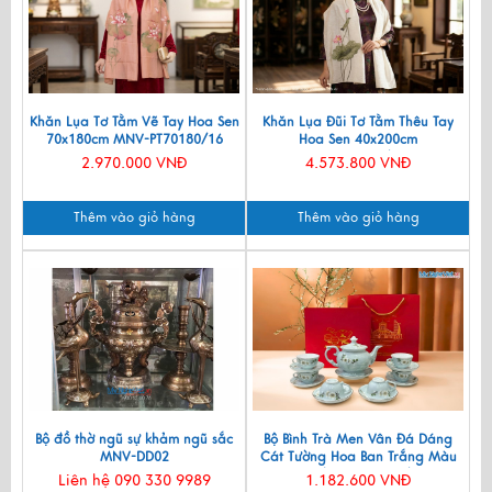
Khăn Lụa Tơ Tằm Vẽ Tay Hoa Sen
Khăn Lụa Đũi Tơ Tằm Thêu Tay
70x180cm MNV-PT70180/16
Hoa Sen 40x200cm
KLNC40200/10
2.970.000 VNĐ
4.573.800 VNĐ
Thêm vào giỏ hàng
Thêm vào giỏ hàng
Bộ đồ thờ ngũ sự khảm ngũ sắc
Bộ Bình Trà Men Vân Đá Dáng
MNV-DD02
Cát Tường Hoa Ban Trắng Màu
Xanh Lam VBT12/8
Liên hệ 090 330 9989
1.182.600 VNĐ