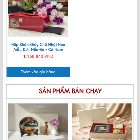
Hộp Khăn Giấy Chữ Nhật Hoa
Mẫu Đơn Nền Đỏ - Có Nam
Châm MNV-HKGTB04-1
1.158.840 VNĐ
Thêm vào giỏ hàng
SẢN PHẨM BÁN CHẠY