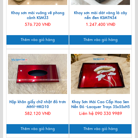
Khay sơn mài vuông vẽ phong
Khay sơn mài dát vàng lá cây
cảnh KSM33
nền đen KSMTN34
576.720 VNĐ
1.247.400 VNĐ
Thêm vào giỏ hàng
Thêm vào giỏ hàng
Hộp khăn giấy chữ nhật đỏ trơn
Khay Sơn Mài Cao Cấp Hoa Sen
MNV-HKG10
Nền Đỏ -Lacquer Trays 35x55xH5
SMTN3555
582.120 VNĐ
Liên hệ 090 330 9989
Thêm vào giỏ hàng
Thêm vào giỏ hàng