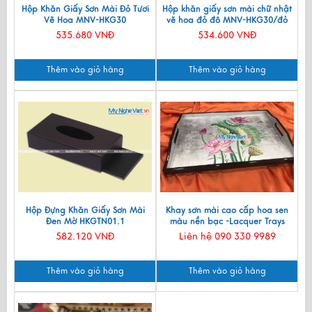
Hộp Khăn Giấy Sơn Mài Đỏ Tươi
Hộp khăn giấy sơn mài chữ nhật
Vẽ Hoa MNV-HKG30
vẽ hoa đỏ đô MNV-HKG30/đỏ
đô
535.680 VNĐ
534.600 VNĐ
Thêm vào giỏ hàng
Thêm vào giỏ hàng
Hộp Đựng Khăn Giấy Sơn Mài
Khay sơn mài cao cấp hoa sen
Đen Mờ HKGTN01.1
màu nền bạc -Lacquer Trays
SMTN3555-2
582.120 VNĐ
Liên hệ 090 330 9989
Thêm vào giỏ hàng
Thêm vào giỏ hàng