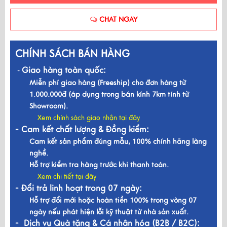
CHAT NGAY
CHÍNH SÁCH BÁN HÀNG
Giao hàng toàn quốc:
-
Miễn phí giao hàng (Freeship) cho đơn hàng từ
1.000.000đ (áp dụng trong bán kính 7km tính từ
Showroom).
Xem chính sách giao nhận tại đây
- Cam kết chất lượng & Đồng kiểm:
Cam kết sản phẩm đúng mẫu, 100% chính hãng làng
nghề.
Hỗ trợ kiểm tra hàng trước khi thanh toán.
Xem chi tiết tại đây
- Đổi trả linh hoạt trong 07 ngày:
Hỗ trợ đổi mới hoặc hoàn tiền 100% trong vòng 07
ngày nếu phát hiện lỗi kỹ thuật từ nhà sản xuất.
- Dịch vụ Quà tặng & Cá nhân hóa (B2B / B2C):