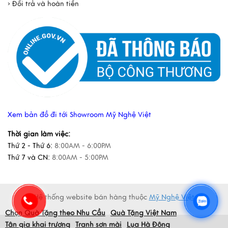
› Đổi trả và hoàn tiền
Xem bản đồ đi tới Showroom Mỹ Nghệ Việt
Thời gian làm việc:
Thứ 2 - Thứ 6:
8:00AM - 6:00PM
Thứ 7 và CN:
8:00AM - 5:00PM
Hệ thống website bán hàng thuộc
Mỹ Nghệ Việt
Chọn Quà Tặng theo Nhu Cầu
Quà Tặng Việt Nam
Tân gia khai trương
Tranh sơn mài
Lụa Hà Đông