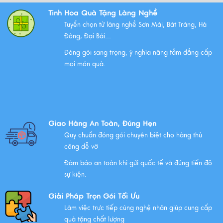
Bộ Tam Sự Là Gì ? Bộ Tam Sự Có Ý Nghĩa Như Thế Nào
Tinh Hoa Quà Tặng Làng Nghề
Trong Văn Hóa Thờ Cúng?
Tuyển chọn từ làng nghề Sơn Mài, Bát Tràng, Hà
Xem thêm
Đông, Đại Bái...
Đóng gói sang trọng, ý nghĩa nâng tầm đẳng cấp
mọi món quà.
Những Lưu Ý Khi Tặng Quà Tân Gia Nhà Mới
Xem thêm
Giao Hàng An Toàn, Đúng Hẹn
Chúc mừng chị Nguyễn Thị Nhựt Phượng - giám đốc
Quy chuẩn đóng gói chuyên biệt cho hàng thủ
công ty chính thức gia nhập Hawee
công dễ vỡ
Xem thêm
Đảm bảo an toàn khi gửi quốc tế và đúng tiến độ
sự kiện.
Giải Pháp Trọn Gói Tối Ưu
Chính Sách Quyền Riêng Tư Tại Mỹ Nghệ Việt
Làm việc trực tiếp cùng nghệ nhân giúp cung cấp
Xem thêm
quà tặng chất lượng