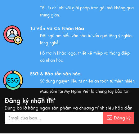
Tối ưu chi phí với giải pháp trọn gói mà không qua
trung gian.
NHỮNG ĐẶC ĐIỂM CỦA HÀNG THỦ CÔNG MỸ NGHỆ
Tư Vấn Và Cá Nhân Hóa
Xem thêm
Đội ngũ am hiểu văn hóa tư vấn quà tặng ý nghĩa,
làng nghề.
Hỗ trợ in khắc logo, thiết kế thiệp và thông điệp
QUÀ VĂN HÓA VIỆT TẶNG KHÁCH QUỐC TẾ
cá nhân hóa.
Xem thêm
ESG & Bảo tồn văn hóa
Sử dụng nguyên liệu tự nhiên an toàn từ thiên nhiên
Mua sắm tại Mỹ Nghệ Việt là chung tay bảo tồn
MUA QUÀ GÌ KHI ĐẾN VIỆT NAM?
văn hóa.
Đăng ký nhận tin
Xem thêm
Đừng bỏ lỡ hàng ngàn sản phẩm và chương trình siêu hấp dẫn
Đăng ký
Ý nghĩa cảnh vật Tranh sơn mài