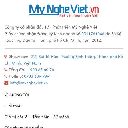
Xem thêm
Các loại tranh sơn mài nổi tiếng
Công ty cổ phẩn đầu tư - Phát triển Mỹ Nghệ Việt
Giấy chứng nhận Đăng ký Kinh doanh số
0311761046
do Sở Kế
Xem thêm
hoạch và Đầu tư Thành phố Hồ Chí Minh, năm 2012.
Showroom:
212 Bùi Tá Hán, Phường Bình Trưng, Thành phố Hồ
Quy trình sản xuất đồ đồng
Chí Minh, Việt Nam
Xem thêm
Tổng đài:
1900 63 60 76
Hotline:
0903 309 989
info@myngheviet.vn
Mô Hình Thuyền France II - Món Quà Chinh Phục Mọi
VỀ CHÚNG TÔI
Doanh Nhân
Giới thiệu
Xem thêm
Giá trị cốt lõi - Tầm nhìn - Sứ mệnh
Các nhóm sản phẩm