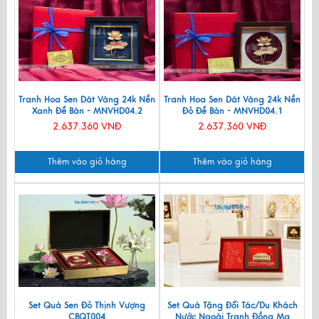
Tranh Hoa Sen Dát Vàng 24k Nền
Tranh Hoa Sen Dát Vàng 24k Nền
Xanh Để Bàn - MNVHD04.2
Đỏ Để Bàn - MNVHD04.1
2.637.360 VNĐ
2.637.360 VNĐ
Thêm vào giỏ hàng
Thêm vào giỏ hàng
Set Quà Sen Đỏ Thịnh Vượng
Set Quà Tặng Đối Tác/Du Khách
CBQT004
Nước Ngoài Tranh Đồng Mạ