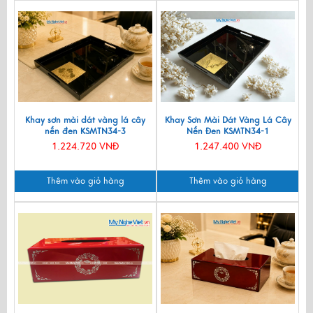
Khay sơn mài dát vàng lá cây
Khay Sơn Mài Dát Vàng Lá Cây
nền đen KSMTN34-3
Nền Đen KSMTN34-1
1.224.720 VNĐ
1.247.400 VNĐ
Thêm vào giỏ hàng
Thêm vào giỏ hàng