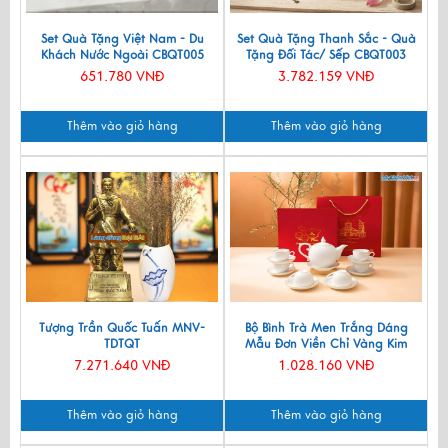
Set Quà Tặng Việt Nam - Du
Set Quà Tặng Thanh Sắc - Quà
Khách Nước Ngoài CBQT005
Tặng Đối Tác/ Sếp CBQT003
651.780 VNĐ
3.782.159 VNĐ
Thêm vào giỏ hàng
Thêm vào giỏ hàng
Tượng Trần Quốc Tuấn MNV-
Bộ Bình Trà Men Trắng Dáng
TDTQT
Mẫu Đơn Viền Chỉ Vàng Kim
550ml BT001-7.2
7.271.640 VNĐ
1.028.160 VNĐ
Thêm vào giỏ hàng
Thêm vào giỏ hàng