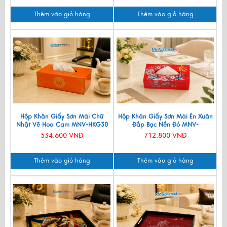
Thêm vào giỏ hàng
Thêm vào giỏ hàng
Hộp Khăn Giấy Sơn Mài Chữ
Hộp Khăn Giấy Sơn Mài Én Xuân
Nhật Vẽ Hoa Cam MNV-HKG30
Đắp Bạc Nền Đỏ MNV-
HKGHD003-1
534.600 VNĐ
712.800 VNĐ
Thêm vào giỏ hàng
Thêm vào giỏ hàng