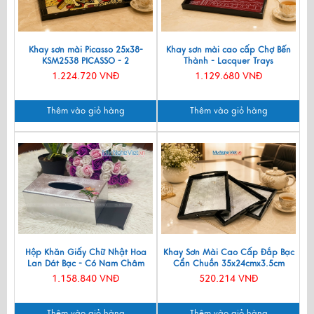
Khay sơn mài Picasso 25x38-
Khay sơn mài cao cấp Chợ Bến
KSM2538 PICASSO - 2
Thành - Lacquer Trays
KSMHD01.1
1.224.720 VNĐ
1.129.680 VNĐ
Thêm vào giỏ hàng
Thêm vào giỏ hàng
Hộp Khăn Giấy Chữ Nhật Hoa
Khay Sơn Mài Cao Cấp Đắp Bạc
Lan Dát Bạc - Có Nam Châm
Cẩn Chuồn 35x24cmx3.5cm
MNV-HKGTB04-2
KSM323-1
1.158.840 VNĐ
520.214 VNĐ
Thêm vào giỏ hàng
Thêm vào giỏ hàng