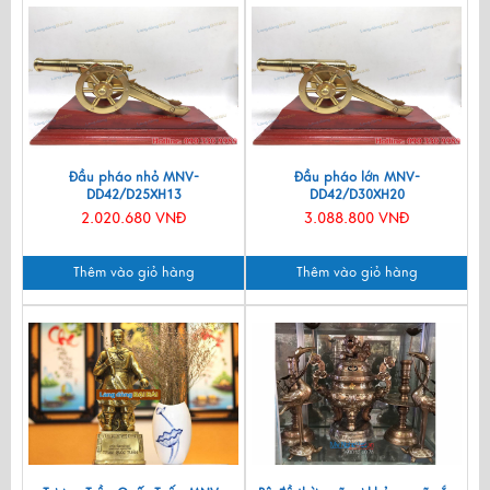
Đầu pháo nhỏ MNV-
Đầu pháo lớn MNV-
DD42/D25XH13
DD42/D30XH20
2.020.680 VNĐ
3.088.800 VNĐ
Thêm vào giỏ hàng
Thêm vào giỏ hàng