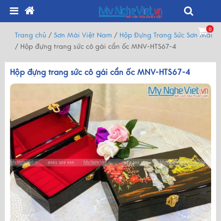
0
Trang chủ
/
Sơn Mài Việt Nam
/
Hộp Đựng Trang Sức Sơn Mài
/
Hộp đựng trang sức cô gái cẩn ốc MNV-HTS67-4
Hộp đựng trang sức cô gái cẩn ốc MNV-HTS67-4