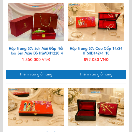
Hộp Trang Sức Sơn Mài Đắp Nổi
Hộp Trang Sức Cao Cấp 14x24
Hoa Sen Màu Đỏ HSMDH1220-4
HTSHD14241-10
1.350.000 VNĐ
892.080 VNĐ
Thêm vào giỏ hàng
Thêm vào giỏ hàng