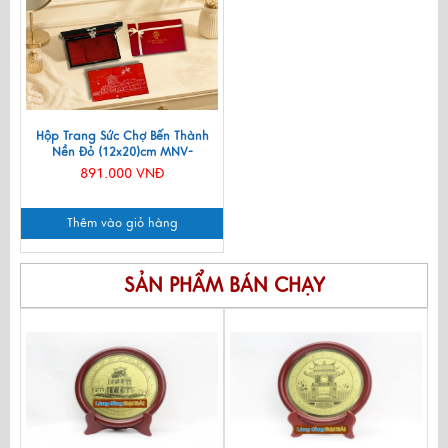
Hộp Trang Sức Chợ Bến Thành
Nền Đỏ (12x20)cm MNV-
SMHD1220-2
891.000 VNĐ
Thêm vào giỏ hàng
SẢN PHẨM BÁN CHẠY