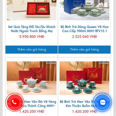
Set Quà Tặng Đối Tác/Du Khách
Bộ Bình Trà Dáng Queen Vẽ Hoa
Nước Ngoài Tranh Đồng Mạ
Cao Cấp 900ml MNV-BTV15.1
Vàng 24k & Hộp Trang Sức Sơn
5.950.800 VNĐ
2.525.040 VNĐ
Mài CBQT006/2
Thêm vào giỏ hàng
Thêm vào giỏ hàng
Bộ Bình Trà Men Vân Đá Vẽ Vàng
Bộ Bình Trà Men Vân Đá Vẽ Vàng
Kim Mã Đáo Thành Công MNV-
Kim Thuận Buồm Xuôi Gió
BTV11
VBT12/14
1.420.200 VNĐ
1.420.200 VNĐ