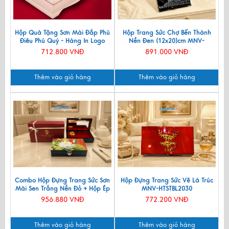
Hộp Quà Tặng Sơn Mài Đắp Phù
Hộp Trang Sức Chợ Bến Thành
Điêu Phú Quý - Hàng In Logo
Nền Đen (12x20)cm MNV-
Theo Yêu Cầu
SMHD1220-1
712.800 VNĐ
891.000 VNĐ
Thêm vào giỏ hàng
Thêm vào giỏ hàng
Combo Hộp Đựng Trang Sức Sơn
Hộp Đựng Trang Sức Vẽ Lá Trúc
Mài Sen Trắng Nền Đỏ + Hộp Ép
MNV-HTSTBL2030
Kim CBHTSHD04
956.880 VNĐ
772.200 VNĐ
Thêm vào giỏ hàng
Thêm vào giỏ hàng