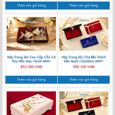
Thêm vào giỏ hàng
Thêm vào giỏ hàng
Hộp Trang Sức Cao Cấp Cẩn Cá
Hộp Trang Sức Chợ Bến Thành
Thoi Nền Nâu 14x24 MNV-
Nền Xanh (12x20)cm MNV-
HTSHD07-1
SMHD1220-3
892.080 VNĐ
980.100 VNĐ
Thêm vào giỏ hàng
Thêm vào giỏ hàng