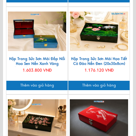
Hộp Trang Sức Sơn Mài Đắp Nổi
Hộp Trang Sức Sơn Mài Họa Tiết
Hoa Sen Nền Xanh Vàng
Cò Đào Nền Đen (20x30x8cm)
(15x25)cm HSMDH1424-05
HSMHD2030/1
1.603.800 VNĐ
1.176.120 VNĐ
Thêm vào giỏ hàng
Thêm vào giỏ hàng