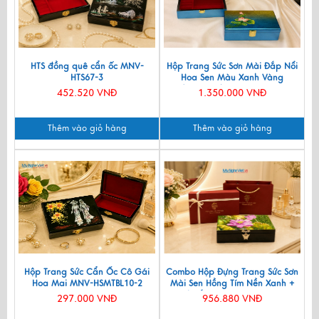
HTS đồng quê cẩn ốc MNV-
Hộp Trang Sức Sơn Mài Đắp Nổi
HTS67-3
Hoa Sen Màu Xanh Vàng
(12x20cm) HSMDH1220-1
452.520 VNĐ
1.350.000 VNĐ
Thêm vào giỏ hàng
Thêm vào giỏ hàng
Hộp Trang Sức Cẩn Ốc Cô Gái
Combo Hộp Đựng Trang Sức Sơn
Hoa Mai MNV-HSMTBL10-2
Mài Sen Hồng Tím Nền Xanh +
Hộp Ép Kim CBHTSHD04-3
297.000 VNĐ
956.880 VNĐ