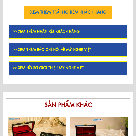
XEM THÊM TRẢI NGHIỆM KHÁCH HÀNG
>> XEM THÊM NHẬN XÉT KHÁCH HÀNG
>> XEM THÊM BÁO CHÍ NÓI VỀ MỸ NGHỆ VIỆT
>> XEM HỒ SƠ GIỚI THIỆU MỸ NGHỆ VIỆT
SẢN PHẨM KHÁC