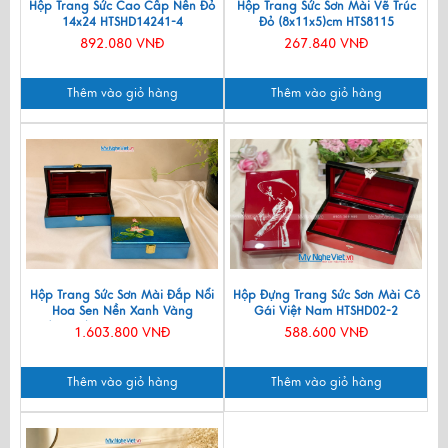
Hộp Trang Sức Cao Cấp Nền Đỏ
Hộp Trang Sức Sơn Mài Vẽ Trúc
14x24 HTSHD14241-4
Đỏ (8x11x5)cm HTS8115
892.080 VNĐ
267.840 VNĐ
Thêm vào giỏ hàng
Thêm vào giỏ hàng
Hộp Trang Sức Sơn Mài Đắp Nổi
Hộp Đựng Trang Sức Sơn Mài Cô
Hoa Sen Nền Xanh Vàng
Gái Việt Nam HTSHD02-2
(15x25)cm HSMDH1424-05
1.603.800 VNĐ
588.600 VNĐ
Thêm vào giỏ hàng
Thêm vào giỏ hàng