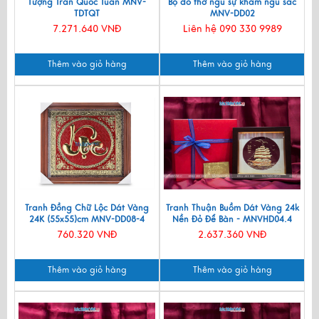
Tượng Trần Quốc Tuấn MNV-
Bộ đồ thờ ngũ sự khảm ngũ sắc
TDTQT
MNV-DD02
7.271.640 VNĐ
Liên hệ 090 330 9989
Thêm vào giỏ hàng
Thêm vào giỏ hàng
Tranh Đồng Chữ Lộc Dát Vàng
Tranh Thuận Buồm Dát Vàng 24k
24K (55x55)cm MNV-DD08-4
Nền Đỏ Để Bàn - MNVHD04.4
760.320 VNĐ
2.637.360 VNĐ
Thêm vào giỏ hàng
Thêm vào giỏ hàng