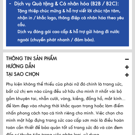
- Dịch vụ Quà tặng & Cá nhân hóa (B2B / B2C):
Tặng thiệp chúc mừng & hỗ trợ viết lời chúc tận tâm,
nhận in / khắc logo, thông điệp cá nhân hóa theo yêu
cầu.
Dịch vụ đóng gói cao cấp & hỗ trợ gửi hàng đi nước
ngoài (chuyển phát nhanh / đảm bảo).
THÔNG TIN SẢN PHẨM
HƯỚNG DẪN
TẠI SAO CHỌN
Phụ kiện không thể thiếu của phái nữ đó chính là trang sức,
bất cứ chị em nào cũng đều sở hữu cho mình ít nhất vài bộ
gồm khuyên tai, nhẫn cưới, vòng, kiềng, đồng hồ, mắt kính…
để làm đẹp vào nhựng thời khắc quan trọng hoắc làm điểm
nhấn phong cách tạo cá tính riêng cho mình. Việc chọn cho
mình một hộp đựng trang sức cao cấp sơn mài là điều hoàn
toàn cần thiết để bảo quản tốt số trang sức đó và còn đem
đến sự thuận tiện trong việc phân loại, sử dụng.