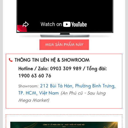
MUA SẢN PHẨM NÀY
THÔNG TIN LIÊN HỆ & SHOWROOM
Hotline / Zalo: 0903 309 989 / Tổng đài:
1900 63 60 76
212 Bùi Tá Hán, Phường Bình Trưng,
Showroom:
TP. HCM, Việt Nam
(An Phú cũ - Sau lưng
Mega Market)