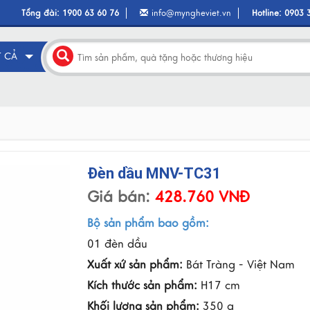
Tổng đài:
1900 63 60 76
info@myngheviet.vn
Hotline:
0903 
T CẢ
Đèn dầu MNV-TC31
Giá bán:
428.760 VNĐ
Bộ sản phẩm bao gồm:
01 đèn dầu
Xuất xứ sản phẩm:
Bát Tràng - Việt Nam
Kích thước sản phẩm:
H17 cm
Khối lượng sản phẩm:
350 g