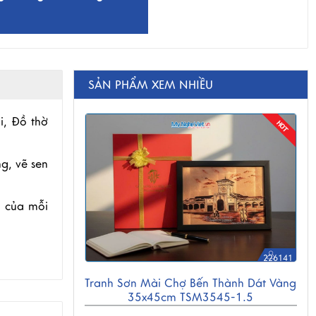
SẢN PHẨM XEM NHIỀU
i, Đồ thờ
g, vẽ sen
g của mỗi
226141
Tranh Sơn Mài Chợ Bến Thành Dát Vàng
35x45cm TSM3545-1.5