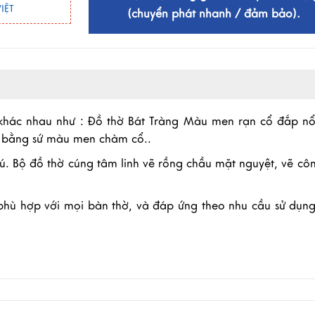
IỆT
(chuyển phát nhanh / đảm bảo).
khác nhau như : Đồ thờ Bát Tràng Màu men rạn cổ đắp nổ
ờ bằng sứ màu men chàm cổ..
ú. Bộ đồ thờ cúng tâm linh vẽ rồng chầu mặt nguyệt, vẽ côn
phù hợp với mọi bàn thờ, và đáp ứng theo nhu cầu sử dụn