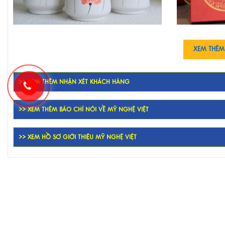
XEM THÊM
>> XEM THÊM NHẬN XÉT KHÁCH HÀNG
>> XEM THÊM BÁO CHÍ NÓI VỀ MỸ NGHỆ VIỆT
>> XEM HỒ SƠ GIỚI THIỆU MỸ NGHỆ VIỆT