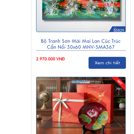
53829
Bộ Tranh Sơn Mài Mai Lan Cúc Trúc
Cẩn Nổi 30x60 MNV-SMA367
2.970.000 VNĐ
Xem chi tiết