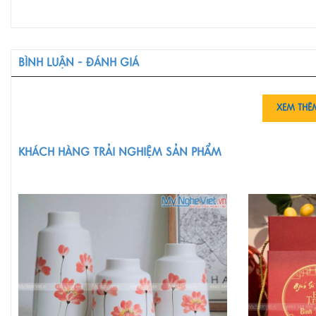
BÌNH LUẬN - ĐÁNH GIÁ
XEM THÊ
KHÁCH HÀNG TRẢI NGHIỆM SẢN PHẨM