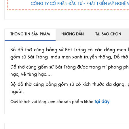
CÔNG TY CỔ PHẦN ĐẦU TƯ - PHÁT TRIỂN MỸ NGHỆ V
THÔNG TIN SẢN PHẨM
HƯỚNG DẪN
TẠI SAO CHỌN
Bộ đồ thờ cúng bằng sứ Bát Tràng có các dòng men 
gốm sứ Bát Tràng màu men xanh truyền thống, Đồ th
Đồ thờ cúng gốm sứ Bát Tràng được trang trí phong ph
hạc, vẽ tùng hạc....
Bộ đồ thờ cúng bằng gốm sứ có kích thước đa dạng, 
nguời.
tại đây
Quý khách vui lòng xem các sản phẩm khác