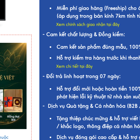
Miễn phí giao hàng (Freeship) cho
(áp dụng trong bán kính 7km tính 
Xem chính sách giao nhận tại đây
- Cam kết chất lượng & Đồng kiểm:
Cam kết sản phẩm đúng mẫu, 100%
Hỗ trợ kiểm tra hàng trước khi than
Xem chi tiết tại đây
- Đổi trả linh hoạt trong 07 ngày:
Hỗ trợ đổi mới hoặc hoàn tiền 100
phát hiện lỗi kỹ thuật từ nhà sản xuấ
- Dịch vụ Quà tặng & Cá nhân hóa (B2B 
Tặng thiệp chúc mừng & hỗ trợ viết 
/ khắc logo, thông điệp cá nhân hó
Dịch vụ đóng gói cao cấp & hỗ trợ 
huộc