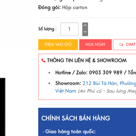
Đóng gói:
Hộp carton
Số lượng :
THÊM VÀO GIỎ
MUA NGAY
CHAT
THÔNG TIN LIÊN HỆ & SHOWROOM
Hotline / Zalo: 0903 309 989 / Tổ
Showroom:
212 Bùi Tá Hán, Phường
Việt Nam
(An Phú cũ - Sau lưng Me
CHÍNH SÁCH BÁN HÀNG
Giao hàng toàn quốc:
-