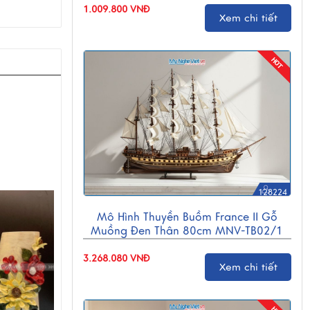
1.009.800 VNĐ
Xem chi tiết
128224
Mô Hình Thuyền Buồm France II Gỗ
Muồng Đen Thân 80cm MNV-TB02/1
3.268.080 VNĐ
Xem chi tiết