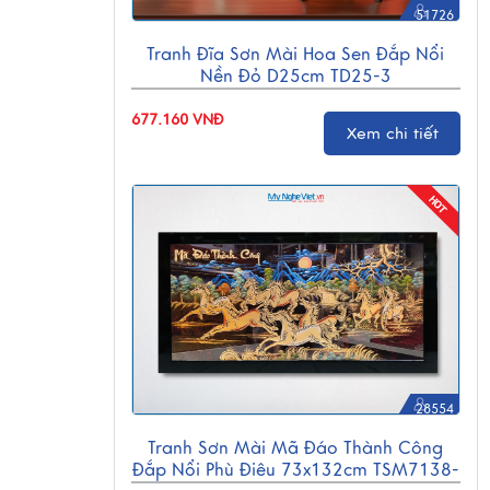
51726
Tranh Đĩa Sơn Mài Hoa Sen Đắp Nổi
Nền Đỏ D25cm TD25-3
677.160 VNĐ
Xem chi tiết
28554
Tranh Sơn Mài Mã Đáo Thành Công
Đắp Nổi Phù Điêu 73x132cm TSM7138-