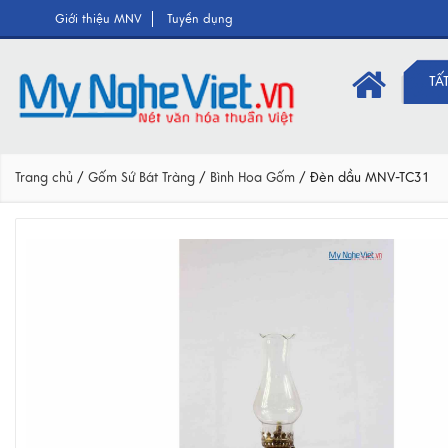
Giới thiệu MNV
Tuyển dụng
TẤ
Trang chủ
/
Gốm Sứ Bát Tràng
/
Bình Hoa Gốm
/
Đèn dầu MNV-TC31