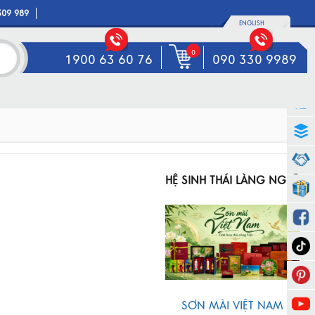
309 989
ENGLISH
0
1900 63 60 76
090 330 9989
HỆ SINH THÁI LÀNG NGHỀ
SƠN MÀI VIỆT NAM