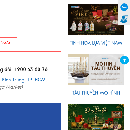
TINH HOA LỤA VIỆT NAM
 NGAY
ng đài: 1900 63 60 76
 Bình Trưng, TP. HCM,
ga Market)
TÀU THUYỀN MÔ HÌNH