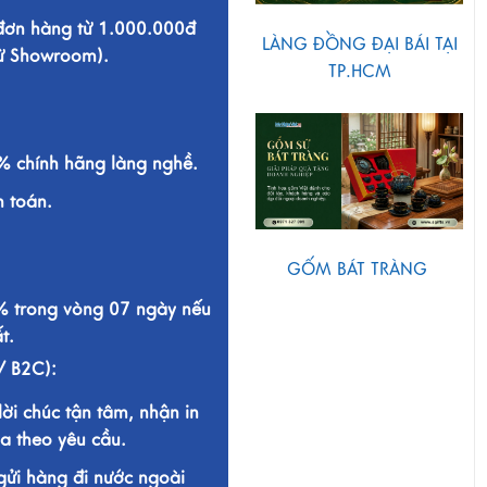
 đơn hàng từ 1.000.000đ
LÀNG ĐỒNG ĐẠI BÁI TẠI
từ Showroom).
TP.HCM
 chính hãng làng nghề.
h toán.
GỐM BÁT TRÀNG
% trong vòng 07 ngày nếu
t.
/ B2C):
lời chúc tận tâm, nhận in
a theo yêu cầu.
gửi hàng đi nước ngoài