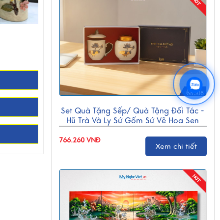
55508
Set Quà Tặng Sếp/ Quà Tặng Đối Tác -
Hũ Trà Và Ly Sứ Gốm Sứ Vẽ Hoa Sen
CBG001
766.260 VNĐ
Xem chi tiết