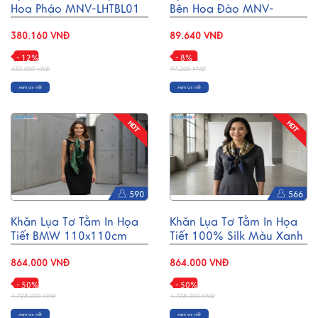
Hoa Pháo MNV-LHTBL01
Bên Hoa Đào MNV-
SMK12
380.160 VNĐ
89.640 VNĐ
- 12%
- 8%
432.000 VNĐ
97.200 VNĐ
Xem chi tiết
Xem chi tiết
590
566
Khăn Lụa Tơ Tằm In Họa
Khăn Lụa Tơ Tằm In Họa
Tiết BMW 110x110cm
Tiết 100% Silk Màu Xanh
MNV-KLBL01-4
Đen 110x110cm MNV-
864.000 VNĐ
KLBL01-1
864.000 VNĐ
- 50%
- 50%
1.728.000 VNĐ
1.728.000 VNĐ
Xem chi tiết
Xem chi tiết