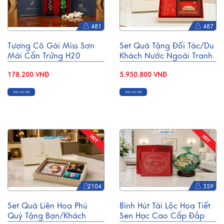
481
487
Tượng Cô Gái Miss Sơn
Set Quà Tặng Đối Tác/Du
Mài Cẩn Trứng H20
Khách Nước Ngoài Tranh
MNV-MISS20C
Đồng Mạ Vàng 24k &
178.200 VNĐ
Hộp Trang Sức Sơn Mài
5.950.800 VNĐ
CBQT006/2
Xem chi tiết
Xem chi tiết
2104
359
Set Quà Liên Hoa Phú
Bình Hút Tài Lộc Họa Tiết
Quý Tặng Bạn/Khách
Sen Hạc Cao Cấp Đắp