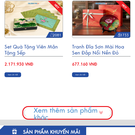
2081
51733
Set Quà Tặng Viên Mãn
Tranh Đĩa Sơn Mài Hoa
Tặng Sếp
Sen Đắp Nổi Nền Đỏ
CBHSMHD2030/4
D25cm TD25-3
2.171.930 VNĐ
677.160 VNĐ
Xem chi tiết
Xem chi tiết
Xem thêm sản phẩm
khác
SẢN PHẨM KHUYẾN MÃI