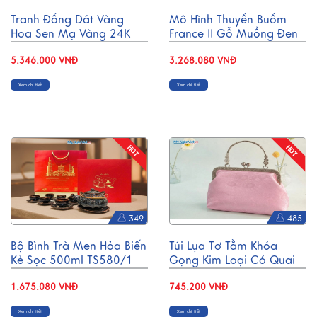
Tranh Đồng Dát Vàng
Mô Hình Thuyền Buồm
Hoa Sen Mạ Vàng 24K
France II Gỗ Muồng Đen
(30x30)cm TD33
Thân 80cm MNV-TB02/1
5.346.000 VNĐ
3.268.080 VNĐ
Xem chi tiết
Xem chi tiết
349
485
Bộ Bình Trà Men Hỏa Biến
Túi Lụa Tơ Tằm Khóa
Kẻ Sọc 500ml TS580/1
Gọng Kim Loại Có Quai
Xách TX003/3
1.675.080 VNĐ
745.200 VNĐ
Xem chi tiết
Xem chi tiết