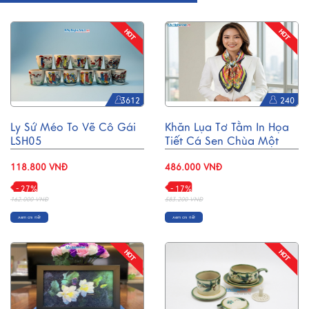
3612
240
Ly Sứ Méo To Vẽ Cô Gái
Khăn Lụa Tơ Tằm In Họa
LSH05
Tiết Cá Sen Chùa Một
Cột 55x55cm MNV-
118.800 VNĐ
KLPM01-1
486.000 VNĐ
- 27%
- 17%
162.000 VNĐ
583.200 VNĐ
Xem chi tiết
Xem chi tiết