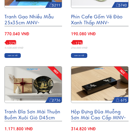
5211
5740
Tranh Gạo Nhiều Mẫu
Phin Cafe Gốm Vẽ Đào
25x35cm MNV-
Xanh Thấp MNV-
TGAO2030
CFV001-2
770.040 VNĐ
190.080 VNĐ
- 32%
- 12%
1.128.600 VNĐ
216.000 VNĐ
Xem chi tiết
Xem chi tiết
2736
675
Tranh Đĩa Sơn Mài Thuận
Hộp Đựng Đũa Muỗng
Buồm Xuôi Gió D45cm
Sơn Mài Cao Cấp MNV-
MNV-TD459
HTBL01
1.171.800 VNĐ
314.820 VNĐ