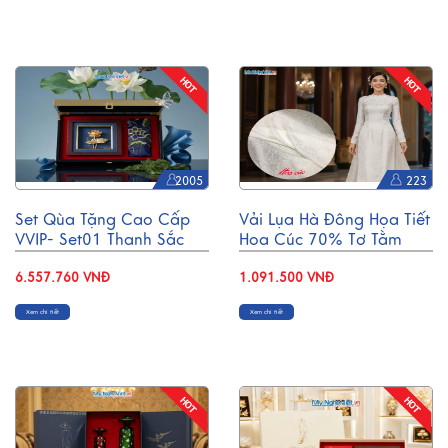
2005
223
Set Qùa Tặng Cao Cấp
Vải Lụa Hà Đông Họa Tiết
VVIP- Set01 Thanh Sắc
Hoa Cúc 70% Tơ Tằm
Sen Xanh
Khổ 90cm MNV-LHD17-
6.557.760 VNĐ
3.7
1.091.500 VNĐ
Xem chi tiết
Xem chi tiết