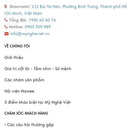
Mô Hình Thuyền France II - Món Quà Chinh Phục Mọi
Showroom:
212 Bùi Tá Hán, Phường Bình Trưng, Thành phố Hồ
Doanh Nhân
Chí Minh, Việt Nam
Tổng đài:
1900 63 60 76
Hotline:
0903 309 989
Xem thêm
info@myngheviet.vn
VỀ CHÚNG TÔI
Giới thiệu
Giá trị cốt lõi - Tầm nhìn - Sứ mệnh
Các nhóm sản phẩm
Hội viên Hawee
5 điểm khác biệt tại Mỹ Nghệ Việt
CHĂM SÓC KHÁCH HÀNG
› Các câu hỏi thường gặp