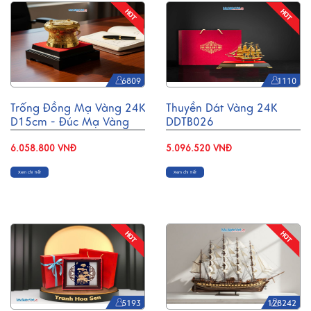
6809
1110
Trống Đồng Mạ Vàng 24K
Thuyền Dát Vàng 24K
D15cm - Đúc Mạ Vàng
DDTB026
DD28-15D
6.058.800 VNĐ
5.096.520 VNĐ
Xem chi tiết
Xem chi tiết
5193
128242