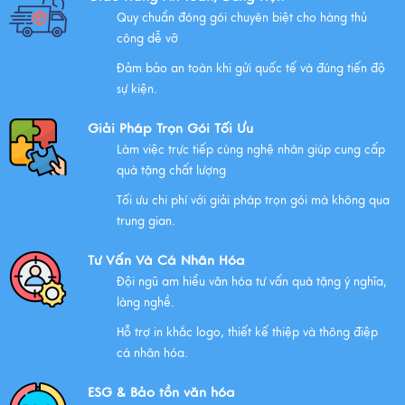
Quy chuẩn đóng gói chuyên biệt cho hàng thủ
Những Lưu Ý Khi Tặng Quà Tân Gia Nhà Mới
công dễ vỡ
Xem thêm
Đảm bảo an toàn khi gửi quốc tế và đúng tiến độ
sự kiện.
Chúc mừng chị Nguyễn Thị Nhựt Phượng - giám đốc
công ty chính thức gia nhập Hawee
Giải Pháp Trọn Gói Tối Ưu
Làm việc trực tiếp cùng nghệ nhân giúp cung cấp
Xem thêm
quà tặng chất lượng
Tối ưu chi phí với giải pháp trọn gói mà không qua
Chính Sách Quyền Riêng Tư Tại Mỹ Nghệ Việt
trung gian.
Xem thêm
Tư Vấn Và Cá Nhân Hóa
Đội ngũ am hiểu văn hóa tư vấn quà tặng ý nghĩa,
NHỮNG ĐẶC ĐIỂM CỦA HÀNG THỦ CÔNG MỸ NGHỆ
làng nghề.
Xem thêm
Hỗ trợ in khắc logo, thiết kế thiệp và thông điệp
cá nhân hóa.
QUÀ VĂN HÓA VIỆT TẶNG KHÁCH QUỐC TẾ
ESG & Bảo tồn văn hóa