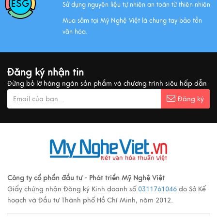
Sử dụng nguyên liệu tự nhiên an toàn từ thiên nhiên
Xem thêm
Mua sắm tại Mỹ Nghệ Việt là chung tay bảo tồn
văn hóa.
MUA QUÀ GÌ KHI ĐẾN VIỆT NAM?
Xem thêm
Đăng ký nhận tin
Đừng bỏ lỡ hàng ngàn sản phẩm và chương trình siêu hấp dẫn
Ý nghĩa cảnh vật Tranh sơn mài
Đăng ký
Xem thêm
Các loại tranh sơn mài nổi tiếng
Xem thêm
Công ty cổ phẩn đầu tư - Phát triển Mỹ Nghệ Việt
Quy trình sản xuất đồ đồng
Giấy chứng nhận Đăng ký Kinh doanh số
0311761046
do Sở Kế
Xem thêm
hoạch và Đầu tư Thành phố Hồ Chí Minh, năm 2012.