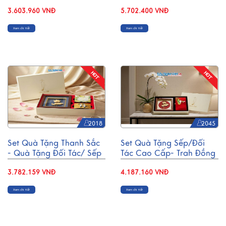
Hàng -Tranh Đồng/ Đế
Nổi H30cm MNV-VBT30-
Lót Ly & Cắm Bút
3.603.960 VNĐ
1
5.702.400 VNĐ
CBQT006
Xem chi tiết
Xem chi tiết
2018
2045
Set Quà Tặng Thanh Sắc
Set Quà Tặng Sếp/Đối
- Quà Tặng Đối Tác/ Sếp
Tác Cao Cấp- Trah Đồng
CBQT003
& Hộp Trang Sức Sơn Mài
3.782.159 VNĐ
CBQT004
4.187.160 VNĐ
Xem chi tiết
Xem chi tiết