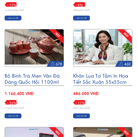
- 17%
- 9%
1.404.000 VNĐ
345.600 VNĐ
Xem chi tiết
Xem chi tiết
678
460
Bộ Bình Trà Men Vân Đá
Khăn Lụa Tơ Tằm In Họa
Dáng Quốc Hội 1100ml
Tiết Sắc Xuân 55x55cm
BTV110
MNV-KLPM01-6
1.166.400 VNĐ
486.000 VNĐ
- 20%
- 17%
1.458.000 VNĐ
583.200 VNĐ
Xem chi tiết
Xem chi tiết