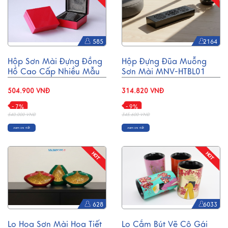
585
2164
Hộp Sơn Mài Đựng Đồng
Hộp Đựng Đũa Muỗng
Hồ Cao Cấp Nhiều Mẫu
Sơn Mài MNV-HTBL01
SMTB04
504.900 VNĐ
314.820 VNĐ
- 7%
- 9%
540.000 VNĐ
345.600 VNĐ
Xem chi tiết
Xem chi tiết
628
6033
Lọ Hoa Sơn Mài Họa Tiết
Lọ Cắm Bút Vẽ Cô Gái